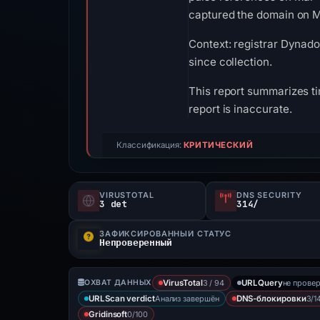
captured the domain on Ma
Context: registrar Dynado
since collection.
This report summarizes ti
report is inaccurate.
Классификация:
КРИТИЧЕСКИЙ
VIRUSTOTAL
DNS SECURITY
3 det
314/
ЗАФИКСИРОВАННЫЙ СТАТУС
Непроверенный
3 / 94
не прове
ОХВАТ ДАННЫХ
VirusTotal
URLQuery
Анализ завершён
3/1
URLScan verdict
DNS-блокировки
0/100
Gridinsoft