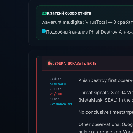
Краткий обзор отчёта
waveruntime.digital: VirusTotal — 3 сраб
Подробный анализ PhishDestroy AI ни
СВОДКА ДОКАЗАТЕЛЬСТВ
ССЫЛКА
PhishDestroy first observe
5F6F5AE0
ОЦЕНКА
Threat signals: 3 of 94 Vi
71/100
РЕЖИМ
(MetaMask, SEAL) in the 
Evidence v1
No conclusive timestamped
Other observations: Goog
pulse references on Mar 