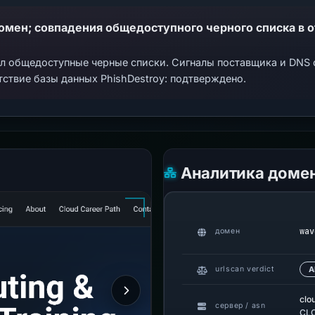
ал общедоступные черные списки. Сигналы поставщика и DNS
тствие базы данных PhishDestroy: подтверждено.
Аналитика доме
wav
домен
urlscan verdict
А
clo
сервер / asn
CLO