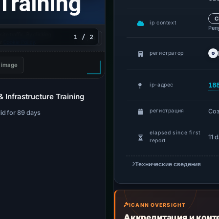
C
ip context
Реп
1 / 2
регистратор
 image
18
ip-адрес
Infrastructure Training
Со
регистрация
lid for 89 days
elapsed since first
11 
report
Технические сведения
ICANN OVERSIGHT
Аккредитация и конт