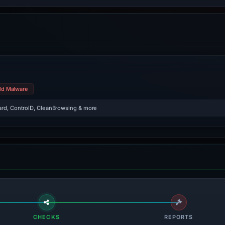
ld Malware
rd, ControlD, CleanBrowsing & more
CHECKS
REPORTS