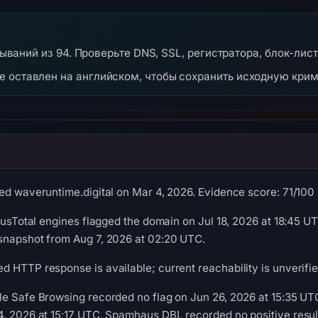
атываний из 94. Проверьте DNS, SSL, регистратора, блок-лис
же оставлен на английском, чтобы сохранить исходную кри
d waveruntime.digital on Mar 4, 2026. Evidence score: 71/100 (a
rusTotal engines flagged the domain on Jul 18, 2026 at 18:45 UT
snapshot from Aug 7, 2026 at 02:20 UTC.
 HTTP response is available; current reachability is unverifie
le Safe Browsing recorded no flag on Jun 26, 2026 at 15:35 U
4, 2026 at 15:17 UTC. Spamhaus DBL recorded no positive resul