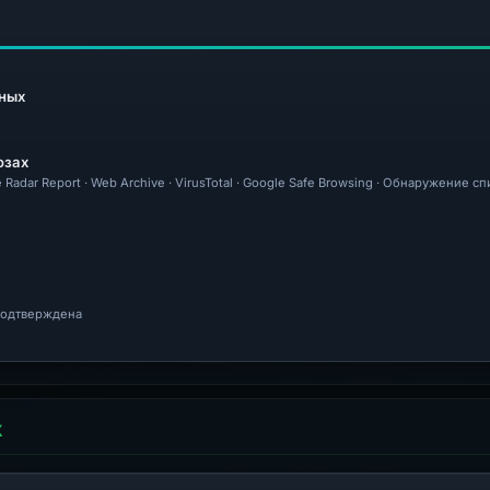
ных
озах
e Radar Report · Web Archive · VirusTotal · Google Safe Browsing · Обнаружение сп
 подтверждена
Х