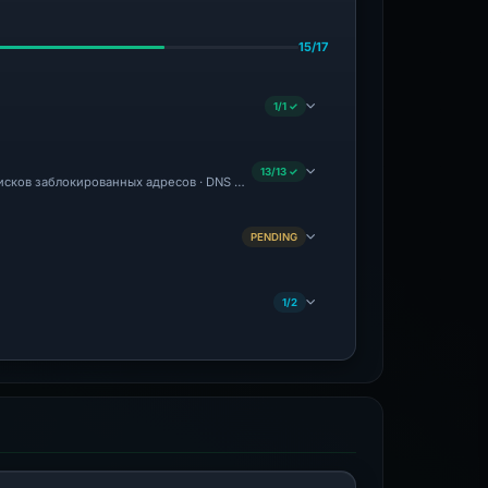
15/17
1/1 ✓
13/13 ✓
исков заблокированных адресов · DNS Security Blocks · Forensic Evidence Collected
PENDING
1/2