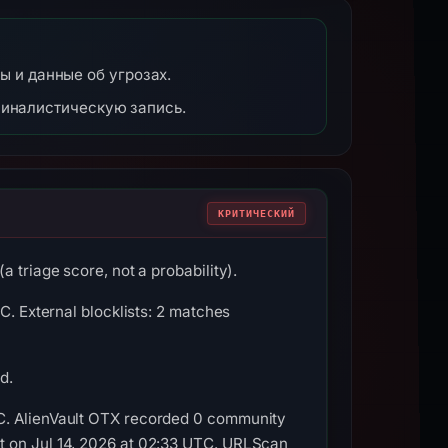
ты и данные об угрозах.
миналистическую запись.
КРИТИЧЕСКИЙ
 triage score, not a probability).
C. External blocklists: 2 matches
d.
TC. AlienVault OTX recorded 0 community
t on Jul 14, 2026 at 02:33 UTC. URLScan