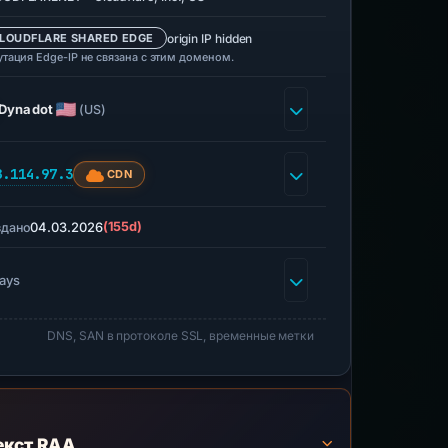
origin IP hidden
LOUDFLARE SHARED EDGE
утация Edge-IP не связана с этим доменом.
Dynadot
(US)
8.114.97.3
CDN
04.03.2026
(155d)
здано
days
DNS, SAN в протоколе SSL, временные метки
екст RAA