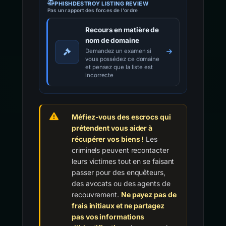
PHISHDESTROY LISTING REVIEW
Pas un rapport des forces de l'ordre
Recours en matière de
nom de domaine
Demandez un examen si
vous possédez ce domaine
et pensez que la liste est
incorrecte
Méfiez-vous des escrocs qui
prétendent vous aider à
récupérer vos biens !
Les
criminels peuvent recontacter
leurs victimes tout en se faisant
passer pour des enquêteurs,
des avocats ou des agents de
recouvrement.
Ne payez pas de
frais initiaux et ne partagez
pas vos informations