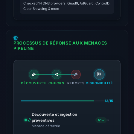
at
Checked 14 DNS providers: Quad9, AdGuard, ControlD,
03:09
CleanBrowsing & more
UTC.
Google
Safe
Browsing
PROCESSUS DE RÉPONSE AUX MENACES
flagged
PIPELINE
the
domain
on
Feb
25,
DÉCOUVERTE
CHECKS
REPORTS
DISPONIBILITÉ
2026
at
13/15
20:32
UTC.
Découverte et ingestion
AlienVault
préventives
1/1 ✓
Menace détectée
OTX