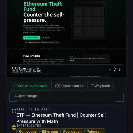
safe.
Other
observations:
No
external
blocklist
matches
were
URLScan capture
1 / 1
recorded
2026-02-26 01:30 UTC
in
the
Voir en taille réelle
Rapport source
Wayback
snapshot
Open image
from
Aug
TITRE DE LA PAGE
ETF — Ethereum Theft Fund | Counter Sell
7,
Pressure with Math
2026
IMPERSONATES
at
Compound
Ethereum
Foundation
Telegram