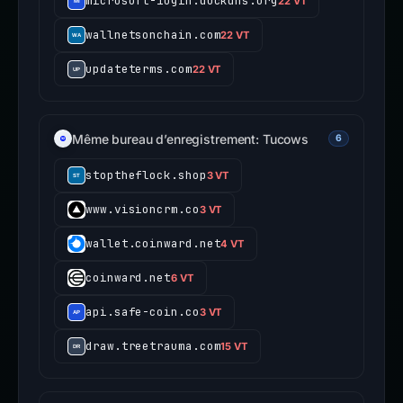
microsoft-1ogin.duckdns.org
22 VT
wallnetsonchain.com
22 VT
updateterms.com
22 VT
Même bureau d’enregistrement: Tucows
6
stoptheflock.shop
3 VT
www.visioncrm.co
3 VT
wallet.coinward.net
4 VT
coinward.net
6 VT
api.safe-coin.co
3 VT
draw.treetrauma.com
15 VT