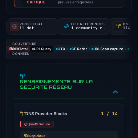
CRITIQUE
not
preuves enregistrées
a
probability).
VIRUSTOTAL
OTX REFERENCES
DNS SE
11 det
1 community ref
114/
Threat
signals:
COUVERTURE
11
VirusTotal
DES
URLQuery
OTX
CF Radar
URLScan capture
URLS
of
DONNÉES
91
VirusTotal
engines
RENSEIGNEMENTS SUR LA
flagged
SÉCURITÉ RÉSEAU
the
domain
on
1 / 14
DNS Provider Blocks
Jul
26,
Quad9 Secure
2026
Suspicious
·