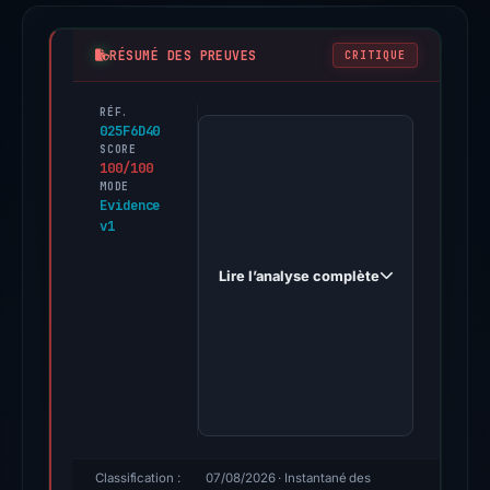
RÉSUMÉ DES PREUVES
CRITIQUE
RÉF.
PhishDestroy
025F6D40
first
SCORE
100/100
observed
MODE
ethrescue.foundation
Evidence
v1
on
Dec
Lire l’analyse complète
12,
2025.
Evidence
score:
100/100
(a
triage
score,
Classification :
07/08/2026
· Instantané des