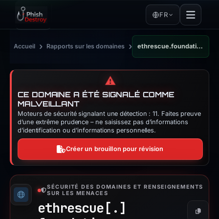
FR
›
›
Accueil
Rapports sur les domaines
ethrescue.foundation
⚠️
CE DOMAINE A ÉTÉ SIGNALÉ COMME
MALVEILLANT
Moteurs de sécurité signalant une détection : 11. Faites preuve
d’une extrême prudence – ne saisissez pas d’informations
d’identification ou d’informations personnelles.
Créer un brouillon pour révision
SÉCURITÉ DES DOMAINES ET RENSEIGNEMENTS
SUR LES MENACES
ethrescue[.]
Copier