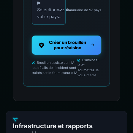
Sélectionnez
Annuaire de 97 pays
votre pays...
Créer un brouillon
pour révision
Examinez-
Brouillon assisté par l'IA :
le et
les détails de l'incident sont
soumettez-le
traités par le fournisseur d'IA
vous-même
Infrastructure et rapports