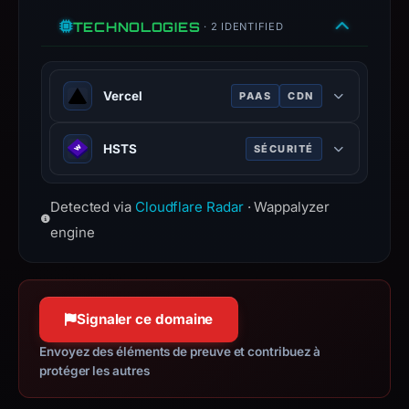
have
TECHNOLOGIES
· 2 IDENTIFIED
changed
since
collection.
Vercel
PAAS
CDN
This
Cloud platform for frontend
report
HSTS
SÉCURITÉ
deployment, optimized for Next.js.
summarizes
HTTP Strict Transport Security —
time-
Detected via
Cloudflare Radar
· Wappalyzer
forces browsers to use HTTPS
bound
connections only.
engine
observations,
not
a
live
Signaler ce domaine
guarantee.
Avoid
Envoyez des éléments de preuve et contribuez à
interacting
protéger les autres
with