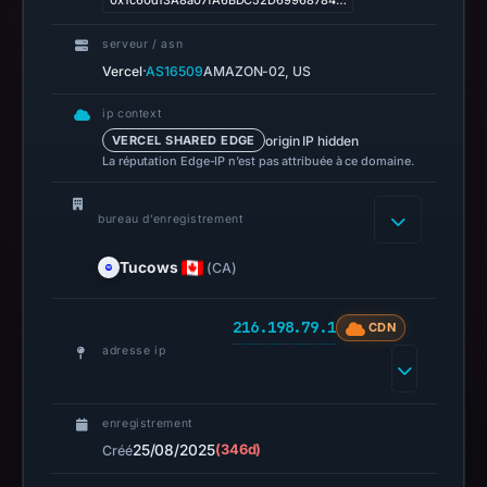
0x1c60d13A8a07fA6BDC52D69968784…
domain
serveur / asn
on
·
Vercel
AS16509
AMAZON-02, US
Feb
26,
ip context
2026
origin IP hidden
VERCEL SHARED EDGE
at
La réputation Edge-IP n’est pas attribuée à ce domaine.
01:30
UTC.
bureau d’enregistrement
Negative
or
Tucows
(CA)
missing
results
216.198.79.1
CDN
do
adresse ip
not
establish
enregistrement
safety.
25/08/2025
(346d)
Créé
Context: