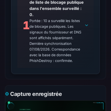
de liste de blocage publique
(HTTP
dans l'ensemble surveillé :
307)
0.
on
1
Portée : 10 a surveillé les listes
Aug
de blocage publiques. Les
7,
signaux du fournisseur et DNS
2026
sont affichés séparément.
at
Dernière synchronisation
01:56
07/08/2026. Correspondance
avec la base de données
UTC.
PhishDestroy : confirmée.
Reachability
alone
does
not
establish
whether
Capture enregistrée
the
content
is