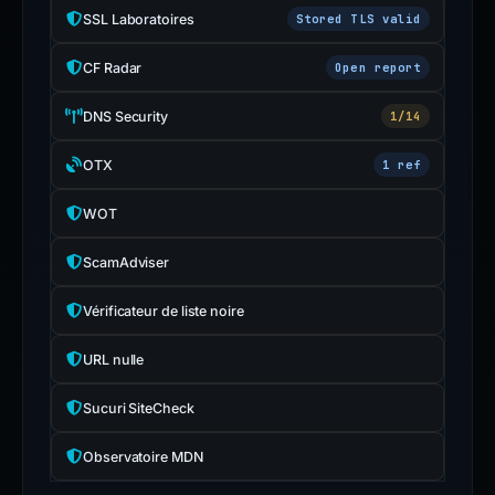
SSL Laboratoires
Stored TLS valid
CF Radar
Open report
DNS Security
1/14
OTX
1 ref
WOT
ScamAdviser
Vérificateur de liste noire
URL nulle
Sucuri SiteCheck
Observatoire MDN