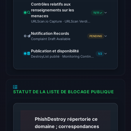
recorded
Contrôles relatifs aux
1
renseignements sur les
11/11 ✓
community
menaces
URLScan.io Capture · URLScan Verdict · Cloudflare Radar Report
pulse
reference
Notification Records
PENDING
on
Complaint Draft Available
Mar
Publication et disponibilité
1,
1/2
DestroyList publié · Monitoring Continues
2026
at
15:06
UTC.
STATUT DE LA LISTE DE BLOCAGE PUBLIQUE
The
latest
probe
reached
PhishDestroy répertorie ce
the
domaine ; correspondances
domain