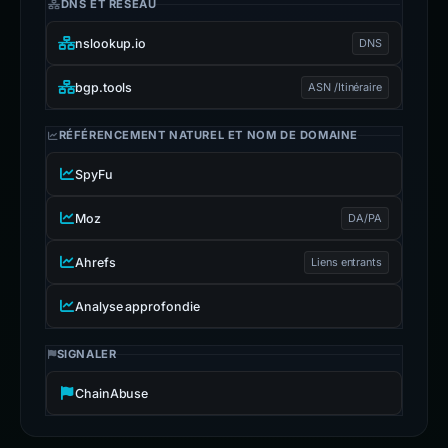
DNS ET RÉSEAU
nslookup.io
DNS
bgp.tools
ASN /Itinéraire
RÉFÉRENCEMENT NATUREL ET NOM DE DOMAINE
SpyFu
Moz
DA/PA
Ahrefs
Liens entrants
Analyse approfondie
SIGNALER
ChainAbuse