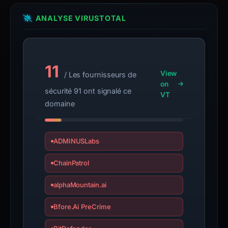
the
domain;
ANALYSE VIRUSTOTAL
submit
an
appeal
11
if
View
/ Les fournisseurs de
the
on
sécurité 91 ont signalé ce
report
VT
domaine
is
inaccurate.
ADMINUSLabs
ChainPatrol
alphaMountain.ai
Bfore.Ai PreCrime