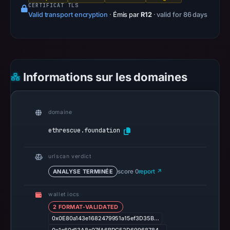
CERTIFICAT TLS
06:20
Valid transport encryption
·
Émis par
R12
· valid for 86 days
UTC.
Spamhaus
DBL
recorded
no
Informations sur les domaines
positive
result
on
domaine
Jul
ethrescue.foundation
14,
2026
urlscan verdict
at
ANALYSE TERMINÉE
score 0
report ↗
14:35
UTC.
wallet iocs
URLScan
2 FORMAT-VALIDATED
captured
0x0E80a143e1682479951a15ef3D35B…
the