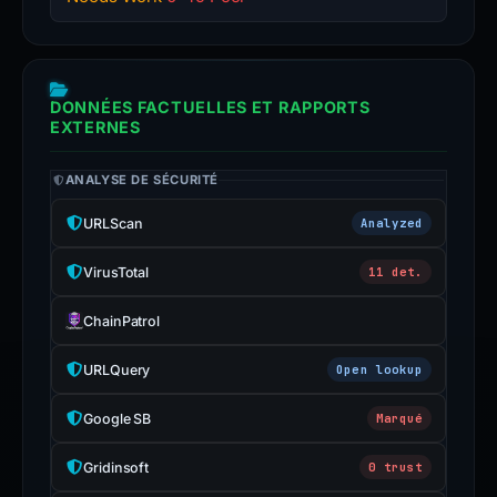
DONNÉES FACTUELLES ET RAPPORTS
EXTERNES
ANALYSE DE SÉCURITÉ
URLScan
Analyzed
VirusTotal
11 det.
ChainPatrol
URLQuery
Open lookup
Google SB
Marqué
Gridinsoft
0 trust