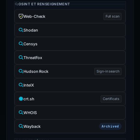
OSINT ET RENSEIGNEMENT
Web-Check
Full scan
Shodan
Censys
ThreatFox
Hudson Rock
Sign-in search
IntelX
crt.sh
Certificats
WHOIS
Wayback
Archived