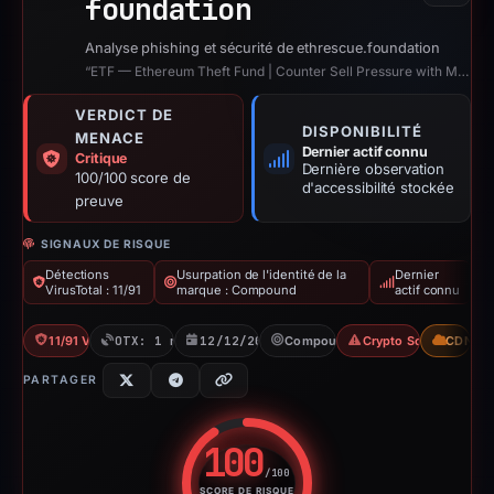
foundation
Analyse phishing et sécurité de ethrescue.foundation
“ETF — Ethereum Theft Fund | Counter Sell Pressure with Math”
VERDICT DE
DISPONIBILITÉ
MENACE
Dernier actif connu
Critique
Dernière observation
100/100 score de
d'accessibilité stockée
preuve
SIGNAUX DE RISQUE
Détections
Usurpation de l'identité de la
Dernier
VirusTotal : 11/91
marque : Compound
actif connu
11/91 VT
OTX: 1 ref
12/12/2025
Compound
Crypto Scam
CDN
PARTAGER
100
/100
SCORE DE RISQUE