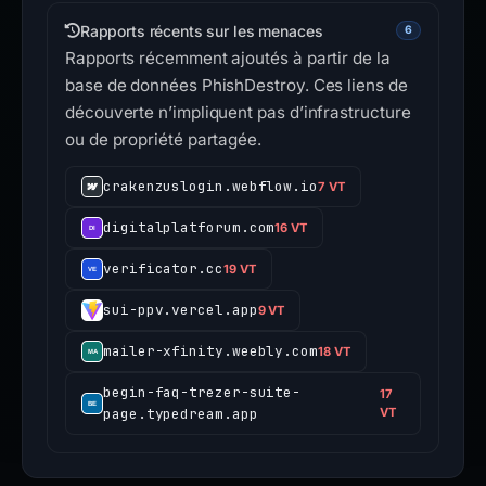
Rapports récents sur les menaces
6
Rapports récemment ajoutés à partir de la
base de données PhishDestroy. Ces liens de
découverte n’impliquent pas d’infrastructure
ou de propriété partagée.
crakenzuslogin.webflow.io
7 VT
digitalplatforum.com
16 VT
verificator.cc
19 VT
sui-ppv.vercel.app
9 VT
mailer-xfinity.weebly.com
18 VT
begin-faq-trezer-suite-
17
page.typedream.app
VT