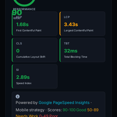
PERFORMANCE
90
FCP
LCP
GOOD
1.68s
3.43s
First Contentful Paint
Largest Contentful Paint
CLS
TBT
0
32ms
Cumulative Layout Shift
Total Blocking Time
SI
2.89s
Speed Index
Powered by
Google PageSpeed Insights
·
Mobile strategy · Scores:
90-100 Good
50-89
Needs Work
0-49 Poor