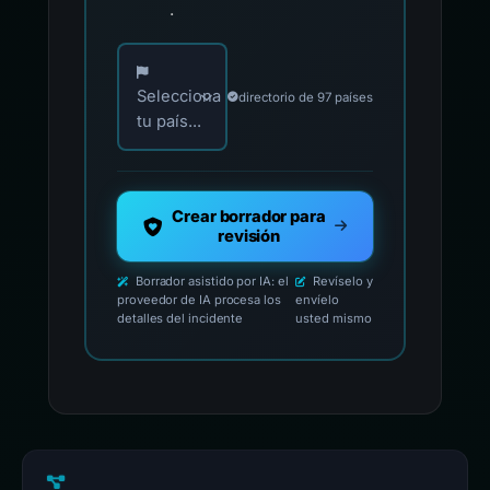
.
Elija su país para los contactos oficiales de i
Selecciona
directorio de 97 países
tu país...
Crear borrador para
revisión
Borrador asistido por IA: el
Revíselo y
proveedor de IA procesa los
envíelo
detalles del incidente
usted mismo