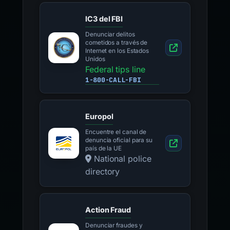
IC3 del FBI
Denunciar delitos
cometidos a través de
Internet en los Estados
Unidos
Federal tips line
1-800-CALL-FBI
Europol
Encuentre el canal de
denuncia oficial para su
país de la UE
National police
directory
Action Fraud
Denunciar fraudes y