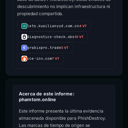
descubrimiento no implican infraestructura ni
propiedad compartida.
lets.kuailianyyd.com.cn
4 VT
diagnostics-check.sbs
10 VT
grabixpro.trade
5 VT
cce-inv.com
7 VT
Acerca de este informe:
phamtom.online
Este informe presenta la última evidencia
almacenada disponible para PhishDestroy.
Las marcas de tiempo de origen se