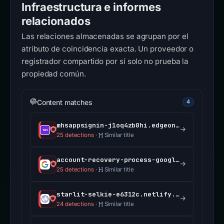
Infraestructura e informes
relacionados
Las relaciones almacenadas se agrupan por el
atributo de coincidencia exacta. Un proveedor o
registrador compartido por sí solo no prueba la
propiedad común.
Content matches
4
mhsappsignin-j1oq4zb0hi.edgeone.app
25 detections
·
Similar title
account-recovery-process-google.com
25 detections
·
Similar title
starlit-selkie-e6312c.netlify.app
24 detections
·
Similar title