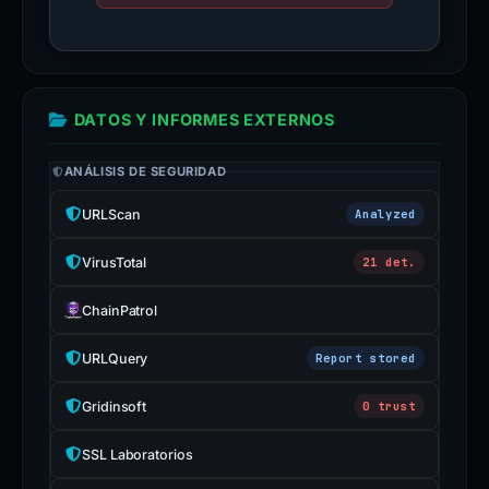
DATOS Y INFORMES EXTERNOS
ANÁLISIS DE SEGURIDAD
URLScan
Analyzed
VirusTotal
21 det.
ChainPatrol
URLQuery
Report stored
Gridinsoft
0 trust
SSL Laboratorios