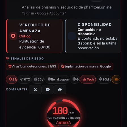
Análisis de phishing y seguridad de phamtom.online
“Sign in - Google Accounts”
DISPONIBILIDAD
VEREDICTO DE
Contenido no
AMENAZA
disponible
Crítico
El contenido no estaba
Puntuación de
disponible en la última
evidencia 100/100
observación.
SEÑALES DE RIESGO
VirusTotal detecciones: 21/93
Suplantación de marca: Google
21/93 VT
OTX: 2 refs
20/01/2026
No disponible desde 23/04/2026
Google
Tech Support Scam
93d to unavaila
CDN
COMPARTIR
100
/100
PUNTUACIÓN DE RIESGO
Puntuación de riesgo: 100 sobr
CRÍTICO