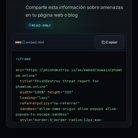
Comparte esta información sobre amenazas
en tu página web o blog
READ-ONLY
Copiar
embed.html
<iframe
src
=
"https://phishdestroy.io/es/embed/domain/phamt
om.online"
title
=
"PhishDestroy threat report for 
phamtom.online"
width
=
"100%"
height
=
"320"
loading
=
"lazy"
referrerpolicy
=
"no-referrer"
sandbox
=
"allow-same-origin allow-popups allow-
popups-to-escape-sandbox"
style
=
"border:0;border-radius:12px;max-
width:100%"
></iframe>