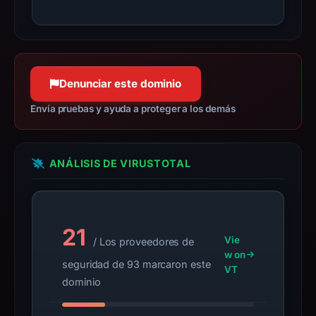
Context:
registrar
NameCheap,
Inc.,
IP
Denunciar este dominio
address
Envía pruebas y ayuda a proteger a los demás
23.227.38.65,
apparent
target
ANÁLISIS DE VIRUSTOTAL
Google.
Infrastructure
details
may
21
have
Vie
/ Los proveedores de
changed
w on
seguridad de 93 marcaron este
since
VT
dominio
collection.