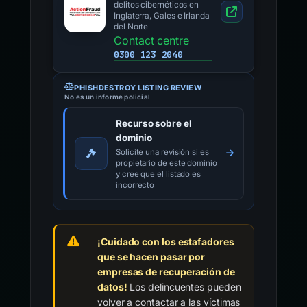
delitos cibernéticos en
Inglaterra, Gales e Irlanda
del Norte
Contact centre
0300 123 2040
PHISHDESTROY LISTING REVIEW
No es un informe policial
Recurso sobre el
dominio
Solicite una revisión si es
propietario de este dominio
y cree que el listado es
incorrecto
¡Cuidado con los estafadores
que se hacen pasar por
empresas de recuperación de
datos!
Los delincuentes pueden
volver a contactar a las víctimas