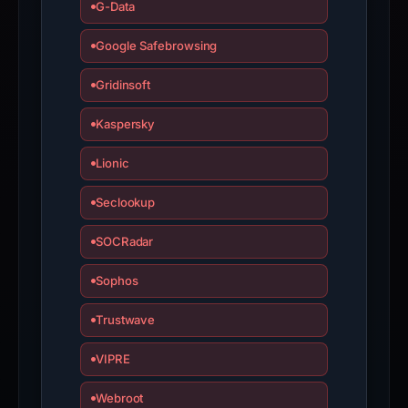
if
G-Data
the
Google Safebrowsing
report
is
Gridinsoft
inaccurate.
Kaspersky
Lionic
Seclookup
SOCRadar
Sophos
Trustwave
VIPRE
Webroot