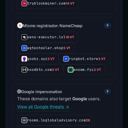
tryblockminer.com
14 VT
Mismo registrador: NameCheap
6
xeno-executor.lol
16 VT
agtechsolar.shop
5 VT
goobz.xyz
ringbot.store
3 VT
3 VT
hoodbtc.com
ansem.fyi
3 VT
3 VT
Google impersonation
8
These domains also target
Google
users.
View all Google threats →
rooms.lsglobaladvisory.com
26