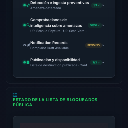
Detección e ingesta preventivas
1/1 ✓
UTC.
Amenaza detectada
AlienVault
Comprobaciones de
OTX
inteligencia sobre amenazas
10/10 ✓
recorded
URLScan.io Capture · URLScan Verdict · Cloudflare Radar Report
2
community
Notification Records
PENDING
Complaint Draft Available
pulse
references
Publicación y disponibilidad
3/3 ✓
on
Lista de destrucción publicada · Content Observed Unavailable 
Mar
1,
2026
at
11:40
ESTADO DE LA LISTA DE BLOQUEADOS
PÚBLICA
UTC.
The
latest