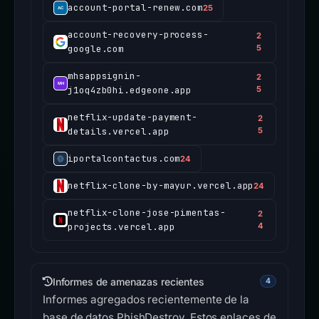
account-portal-renew.com
25
account-recovery-process-
2
google.com
5
mhsappsignin-
2
j1oq4zb0hi.edgeone.app
5
netflix-update-payment-
2
details.vercel.app
5
iportalcontactus.com
24
netflix-clone-by-mayur.vercel.app
24
netflix-clone-jose-pimentas-
2
projects.vercel.app
4
Informes de amenazas recientes
4
Informes agregados recientemente de la
base de datos PhishDestroy. Estos enlaces de