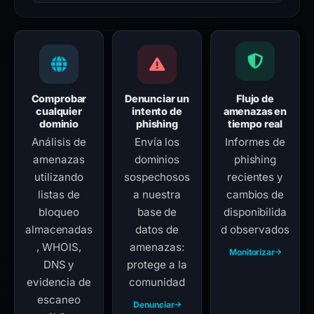
Comprobar
Denunciar un
Flujo de
cualquier
intento de
amenazas en
dominio
phishing
tiempo real
Análisis de
Envía los
Informes de
amenazas
dominios
phishing
utilizando
sospechosos
recientes y
listas de
a nuestra
cambios de
bloqueo
base de
disponibilida
almacenadas
datos de
d observados
, WHOIS,
amenazas:
Monitorizar
DNS y
protege a la
evidencia de
comunidad
escaneo
Denunciar