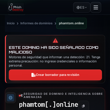
ES
›
›
Inicio
Informes de dominios
phamtom.online
⚠️
ESTE DOMINIO HA SIDO SEÑALADO COMO
MALICIOSO
Motores de seguridad que informan una detección: 21. Tenga
extrema precaución: no ingrese credenciales o información
personal.
Crear borrador para revisión
SEGURIDAD DE DOMINIO E INTELIGENCIA SOBRE
AMENAZAS
phamtom[.]
online
Copiar