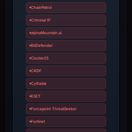
This
ChainPatrol
report
summarizes
Criminal IP
time-
bound
alphaMountain.ai
observations,
not
BitDefender
a
Cluster25
live
guarantee.
CRDF
Avoid
interacting
CyRadar
with
the
ESET
domain;
Forcepoint ThreatSeeker
submit
an
Fortinet
appeal