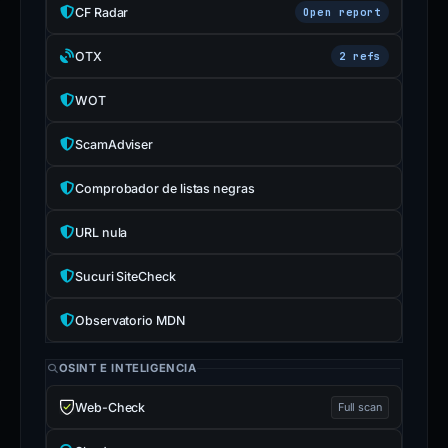
CF Radar
Open report
OTX
2 refs
WOT
ScamAdviser
Comprobador de listas negras
URL nula
Sucuri SiteCheck
Observatorio MDN
OSINT E INTELIGENCIA
Web-Check
Full scan