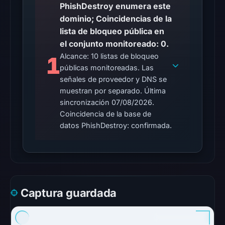
PhishDestroy enumera este
probe
dominio; Coincidencias de la
returned
lista de bloqueo pública en
HTTP
el conjunto monitoreado: 0.
502
Alcance: 10 listas de bloqueo
1
on
públicas monitoreadas. Las
Aug
señales de proveedor y DNS se
7,
muestran por separado. Última
2026
sincronización 07/08/2026.
at
Coincidencia de la base de
01:22
datos PhishDestroy: confirmada.
UTC,
so
content
was
unavailable
Captura guardada
at
the
checked