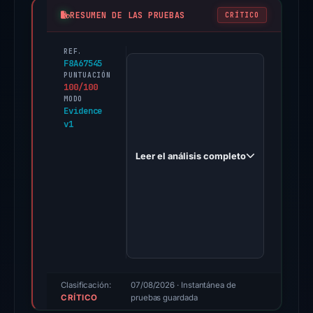
RESUMEN DE LAS PRUEBAS
CRÍTICO
REF.
PhishDestroy
F8A67545
first
PUNTUACIÓN
100/100
observed
MODO
phamtom.online
Evidence
v1
on
Jan
Leer el análisis completo
20,
2026.
Evidence
score:
100/100
(a
triage
score,
Clasificación:
07/08/2026
· Instantánea de
CRÍTICO
not
pruebas guardada