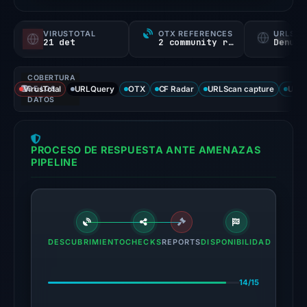
a
probability).
VIRUSTOTAL
OTX REFERENCES
URLSC
21 det
2 community refs
Denunc
Threat
signals:
COBERTURA
21
VirusTotal
DE LOS
URLQuery
OTX
CF Radar
URLScan capture
URLS
of
DATOS
93
VirusTotal
PROCESO DE RESPUESTA ANTE AMENAZAS
engines
PIPELINE
flagged
the
domain
on
Apr
DESCUBRIMIENTO
CHECKS
REPORTS
DISPONIBILIDAD
23,
2026
14/15
at
02:33