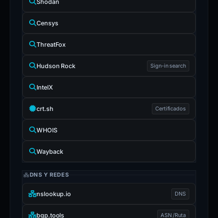
Shodan
Censys
ThreatFox
Hudson Rock
Sign-in search
IntelX
crt.sh
Certificados
WHOIS
Wayback
DNS Y REDES
nslookup.io
DNS
bgp.tools
ASN /Ruta