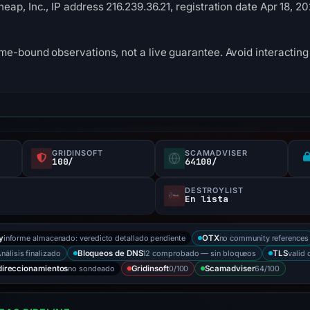
ap, Inc., IP address 216.239.36.21, registration date Apr 18, 2
me-bound observations, not a live guarantee. Avoid interacting 
GRIDINSOFT
SCAMADVISER
100/
64100/
DESTROYLIST
En lista
informe almacenado: veredicto detallado pendiente
no community references
y
OTX
nálisis finalizado
12 comprobado — sin bloqueos
valid 
Bloqueos de DNS
TLS
no sondeado
0/100
64/100
direccionamientos
Gridinsoft
Scamadviser