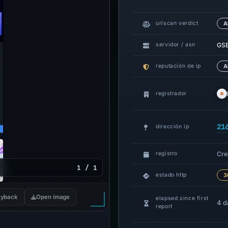
urlscan verdict
A
GS
servidor / asn
reputación de ip
A
registrador
21
dirección ip
Cre
registro
1 / 1
estado http
3
yback
Open image
elapsed since first
4 d
report