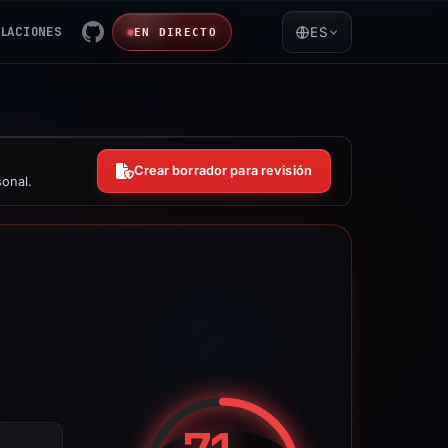
LACIONES
ES
EN DIRECTO
Crear borrador para revisión
sonal.