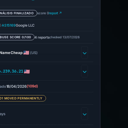
NÁLISIS FINALIZADO
score 0
report ↗
·
E
AS15169
Google LLC
4 reports
checked 13/07/2026
BUSE SCORE 0/100
NameCheap
(US)
6.239.36.21
18/04/2026
(109d)
ado
01 MOVED PERMANENTLY
ays