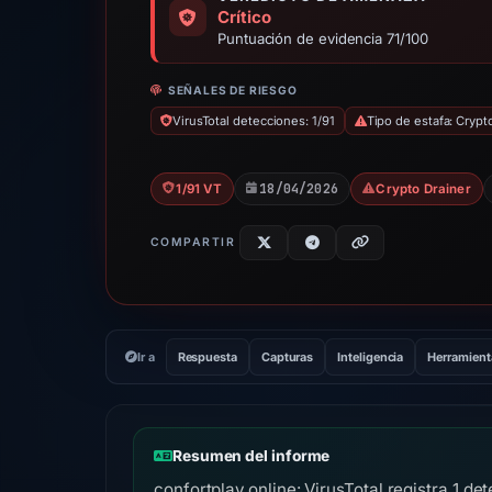
Crítico
Puntuación de evidencia 71/100
SEÑALES DE RIESGO
VirusTotal detecciones: 1/91
Tipo de estafa: Crypt
18/04/2026
1/91 VT
Crypto Drainer
COMPARTIR
Ir a
Respuesta
Capturas
Inteligencia
Herramient
Resumen del informe
confortplay.online: VirusTotal registra 1 d