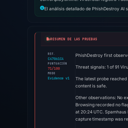
El análisis detallado de PhishDestroy AI 
RESUMEN DE LAS PRUEBAS
REF.
PhishDestroy first observe
C47061C4
PUNTUACIÓN
Threat signals: 1 of 91 V
71/100
MODO
Evidence v1
The latest probe reached 
content is safe.
Other observations: No ex
Browsing recorded no fla
at 20:24 UTC. Spamhaus DB
capture timestamp was rec