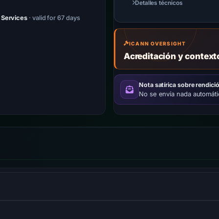
Detalles técnicos
 Services
· valid for 67 days
ICANN OVERSIGHT
Acreditación y contex
Nota satírica sobre rendici
No se envía nada automát