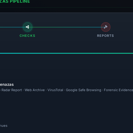
AS PIPELINE
CHECKS
REPORTS
menazas
e Radar Report · Web Archive · VirusTotal · Google Safe Browsing · Forensic Evidenc
inues