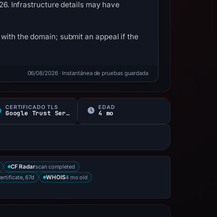
026. Infrastructure details may have
with the domain; submit an appeal if the
06/08/2026
· Instantánea de pruebas guardada
CERTIFICADO TLS
EDAD
Google Trust Services
4 mo
scan completed
CF Radar
certificate, 67d
4 mo old
WHOIS