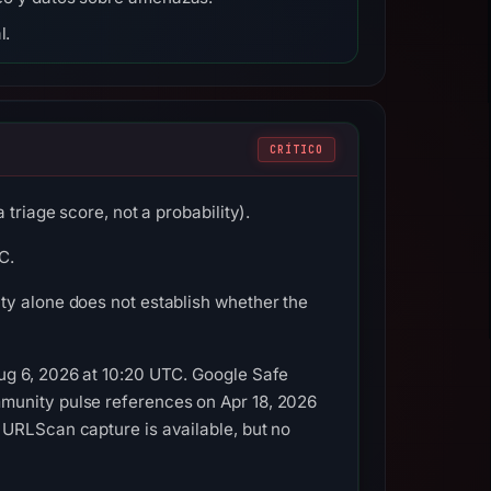
l.
CRÍTICO
triage score, not a probability).
C.
ty alone does not establish whether the
ug 6, 2026 at 10:20 UTC. Google Safe
munity pulse references on Apr 18, 2026
 URLScan capture is available, but no