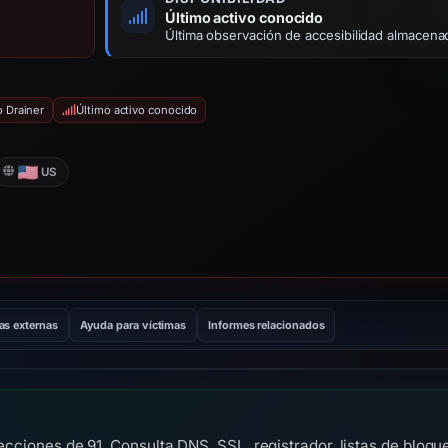
Último activo conocido
Última observación de accesibilidad almacena
o Drainer
Último activo conocido
US
as externas
Ayuda para víctimas
Informes relacionados
etecciones de 91. Consulta DNS, SSL, registrador, listas de blo