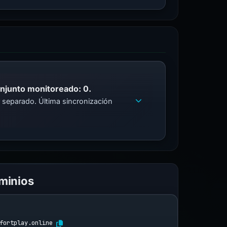
onjunto monitoreado: 0.
 separado. Última sincronización
ominios
fortplay.online