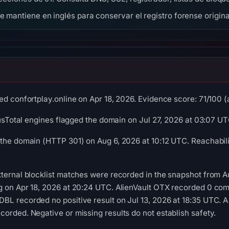
se mantiene en inglés para conservar el registro forense origina
d confortplay.online on Apr 18, 2026. Evidence score: 71/100 (a 
irusTotal engines flagged the domain on Jul 27, 2026 at 03:07 UT
the domain (HTTP 301) on Aug 6, 2026 at 10:12 UTC. Reachabili
ternal blocklist matches were recorded in the snapshot from A
g on Apr 18, 2026 at 20:24 UTC. AlienVault OTX recorded 0 com
L recorded no positive result on Jul 13, 2026 at 18:35 UTC. A
orded. Negative or missing results do not establish safety.