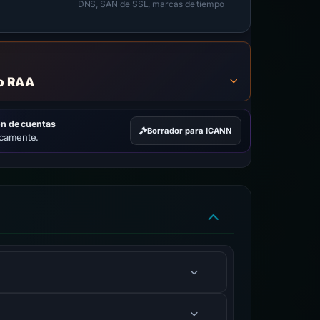
DNS, SAN de SSL, marcas de tiempo
to RAA
ón de cuentas
Borrador para ICANN
icamente.