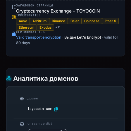
ЗАГОЛОВОК СТРАНИЦЫ
Cryptocurrency Exchange – TOYOCOIN
IMPERSONATES
Aave
Arbitrum
Binance
Celer
Coinbase
Ether.fi
+11
Ethereum
Exodus
СЕРТИФИКАТ TLS
Valid transport encryption
·
Выдан
Let's Encrypt
· valid for
89 days
Аналитика доменов
домен
toyocoin.com
urlscan verdict