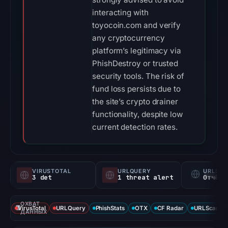
interacting with
toyocoin.com and verify
any cryptocurrency
platform’s legitimacy via
PhishDestroy or trusted
security tools. The risk of
fund loss persists due to
the site’s crypto drainer
functionality, despite low
current detection rates.
VIRUSTOTAL
URLQUERY
URLSC
3 det
1 threat alert
Отчёт 
ОХВАТ
VirusTotal
URLQuery
PhishStats
OTX
CF Radar
URLScan ca
ДАННЫХ