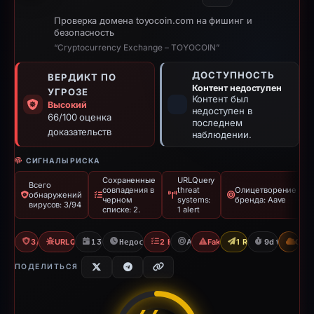
Проверка домена toyocoin.com на фишинг и
безопасность
“Cryptocurrency Exchange – TOYOCOIN”
ДОСТУПНОСТЬ
ВЕРДИКТ ПО
Контент недоступен
УГРОЗЕ
Контент был
Высокий
недоступен в
66/100 оценка
последнем
доказательств
наблюдении.
СИГНАЛЫ РИСКА
Сохраненные
URLQuery
Всего
совпадения в
threat
Олицетворение
обнаружений
черном
systems:
бренда: Aave
вирусов: 3/94
списке: 2.
1 alert
3/94 VT
URLQuery: 1 threat alerts
13.04.2026
Недоступно с 23.04.2026
2 Blocklists
Aave
Fake Exchange
1 Report Sent
9d to unavai
CDN
ПОДЕЛИТЬСЯ