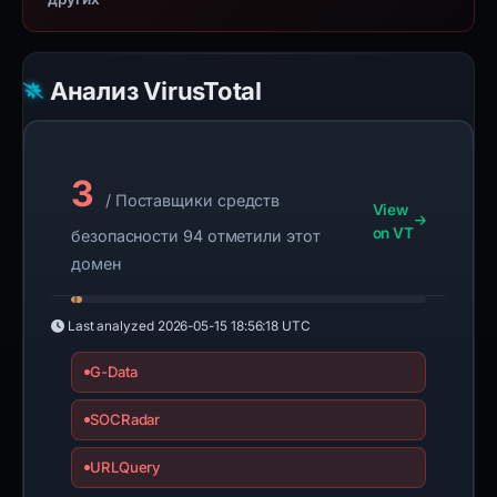
Анализ VirusTotal
3
/ Поставщики средств
View
on VT
безопасности 94 отметили этот
домен
Last analyzed
2026-05-15 18:56:18 UTC
G-Data
SOCRadar
URLQuery