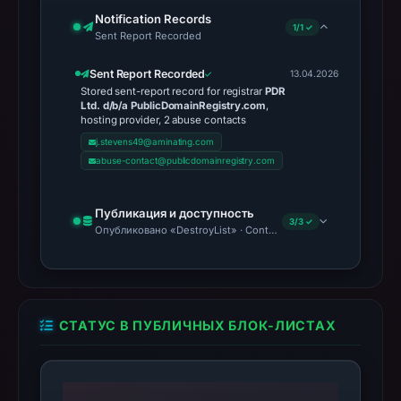
Notification Records
1/1 ✓
Sent Report Recorded
Sent Report Recorded
13.04.2026
Stored sent-report record for registrar
PDR
Ltd. d/b/a PublicDomainRegistry.com
,
hosting provider, 2 abuse contacts
j.stevens49@aminating.com
abuse-contact@publicdomainregistry.com
Публикация и доступность
3/3 ✓
Опубликовано «DestroyList» · Content Observed Unavailable
СТАТУС В ПУБЛИЧНЫХ БЛОК-ЛИСТАХ