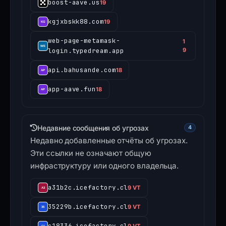
boost-aave.us
19
kgjxbskk88.com
19
web-page-metamask-
1
login.typedream.app
9
api.bahusande.com
18
app-aave.fun
18
Недавние сообщения об угрозах
4
Недавно добавленные отчёты об угрозах.
Эти ссылки не означают общую
инфраструктуру или одного владельца.
a31b2c.icefactory.cl
9 VT
35229b.icefactory.cl
9 VT
c18336.icefactory.cl
9 VT