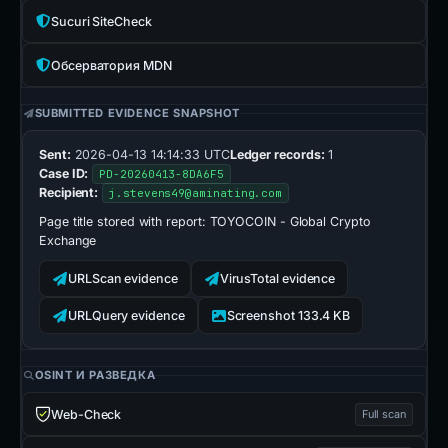
Sucuri SiteCheck
Обсерватория MDN
SUBMITTED EVIDENCE SNAPSHOT
Sent:
2026-04-13 14:14:33 UTC
Ledger records:
1
Case ID:
PD-20260413-8DA6F5
Recipient:
j.stevens49@aminating.com
Page title stored with report:
TOYOCOIN - Global Crypto
Exchange
URLScan evidence
VirusTotal evidence
URLQuery evidence
Screenshot 133.4 KB
OSINT И РАЗВЕДКА
Web-Check
Full scan