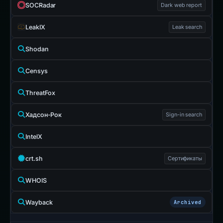
SOCRadar
Dark web report
LeakIX
Leak search
Shodan
Censys
ThreatFox
Хадсон-Рок
Sign-in search
IntelX
crt.sh
Сертификаты
WHOIS
Wayback
Archived