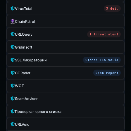
VirusTotal
3 det.
ChainPatrol
URLQuery
1 threat alert
Gridinsoft
SSL Лаборатории
Stored TLS valid
CF Radar
Open report
WOT
ScamAdviser
Проверка черного списка
URLVoid