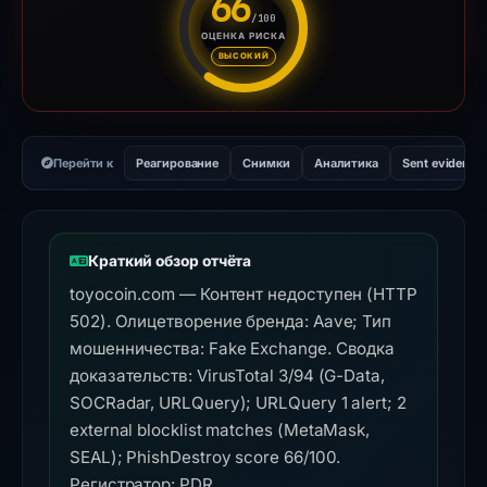
66
/100
ОЦЕНКА РИСКА
Оценка риска: 66 из 100. Ур
ВЫСОКИЙ
Перейти к
Реагирование
Снимки
Аналитика
Sent evidence
Краткий обзор отчёта
toyocoin.com — Контент недоступен (HTTP
502). Олицетворение бренда: Aave; Тип
мошенничества: Fake Exchange. Сводка
доказательств: VirusTotal 3/94 (G-Data,
SOCRadar, URLQuery); URLQuery 1 alert; 2
external blocklist matches (MetaMask,
SEAL); PhishDestroy score 66/100.
Регистратор: PDR.