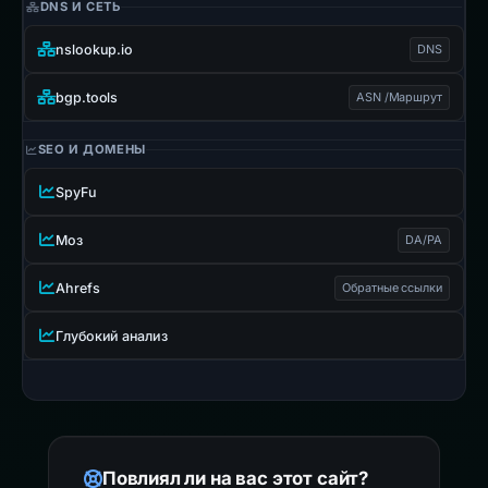
DNS И СЕТЬ
nslookup.io
DNS
bgp.tools
ASN /Маршрут
SEO И ДОМЕНЫ
SpyFu
Моз
DA/PA
Ahrefs
Обратные ссылки
Глубокий анализ
Повлиял ли на вас этот сайт?