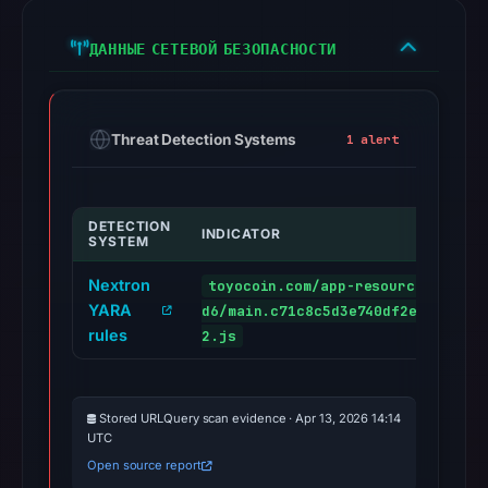
ДАННЫЕ СЕТЕВОЙ БЕЗОПАСНОСТИ
Threat Detection Systems
1 alert
DETECTION
INDICATOR
SYSTEM
Nextron
toyocoin.com/app-resources-
YARA
d6/main.c71c8c5d3e740df2e460.v
rules
2.js
Stored URLQuery scan evidence · Apr 13, 2026 14:14
UTC
Open source report