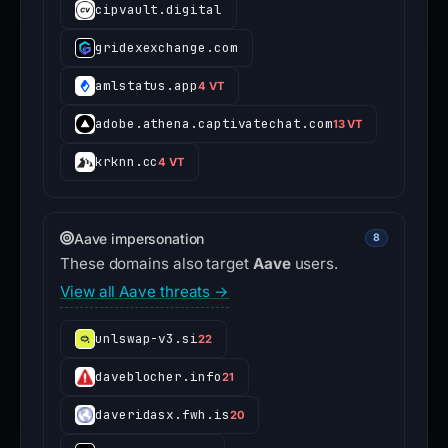
cipvault.digital
gridexexchange.com
amlstatus.app
4 VT
adobe.athena.captivatechat.com
13 VT
krknn.cc
4 VT
Aave impersonation
8
These domains also target
Aave
users.
View all Aave threats →
unlswap-v3.si
22
daveblocher.info
21
daveridasx.fwh.is
20