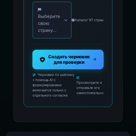
Выберите свою страну для официальных ко
Выберите
Каталог 97 стран
свою
страну...
Создать черновик
для проверки
Черновик по шаблону
• помощь AI с
Просмотрите и
формулировками
отправьте его
включается только с
самостоятельно
отдельного согласия.