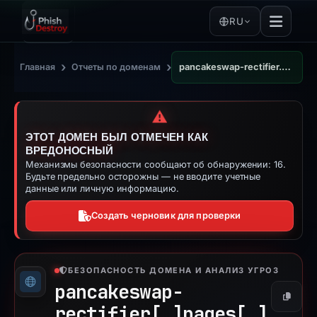
RU
›
›
Главная
Отчеты по доменам
pancakeswap-rectifier.pages.dev
⚠️
ЭТОТ ДОМЕН БЫЛ ОТМЕЧЕН КАК
ВРЕДОНОСНЫЙ
Механизмы безопасности сообщают об обнаружении: 16.
Будьте предельно осторожны — не вводите учетные
данные или личную информацию.
Создать черновик для проверки
БЕЗОПАСНОСТЬ ДОМЕНА И АНАЛИЗ УГРОЗ
pancakeswap-
Копиро
rectifier[.]
pages[.]