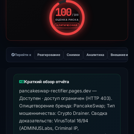
100
/100
ОЦЕНКА РИСКА
Оценка риска: 100 из 100. У
КРИТИЧЕСКИЙ
Перейти к
Реагирование
Снимки
Аналитика
Внешние инс
Краткий обзор отчёта
pancakeswap-rectifier.pages.dev —
Доступен · доступ ограничен (HTTP 403).
Олицетворение бренда: PancakeSwap; Тип
мошенничества: Crypto Drainer. Сводка
доказательств: VirusTotal 16/94
(ADMINUSLabs, Criminal IP,