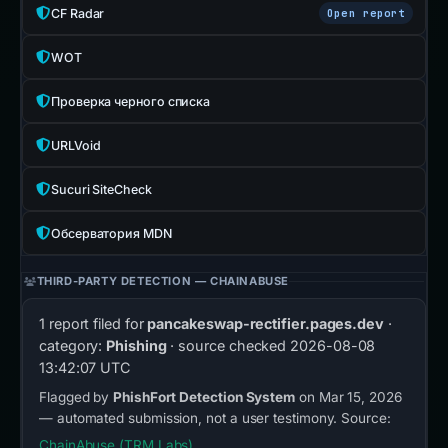
CF Radar
Open report
WOT
Проверка черного списка
URLVoid
Sucuri SiteCheck
Обсерватория MDN
THIRD-PARTY DETECTION — CHAINABUSE
1 report filed for
pancakeswap-rectifier.pages.dev
·
category:
Phishing
· source checked
2026-08-08
13:42:07 UTC
Flagged by
PhishFort Detection System
on Mar 15, 2026
— automated submission, not a user testimony. Source:
ChainAbuse (TRM Labs)
.