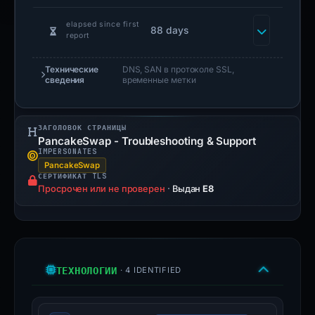
elapsed since first
88 days
report
Технические
DNS, SAN в протоколе SSL,
сведения
временные метки
ЗАГОЛОВОК СТРАНИЦЫ
PancakeSwap - Troubleshooting & Support
IMPERSONATES
PancakeSwap
СЕРТИФИКАТ TLS
Просрочен или не проверен
·
Выдан
E8
ТЕХНОЛОГИИ
· 4 IDENTIFIED