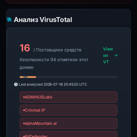
Анализ VirusTotal
16
View
/ Поставщики средств
on
безопасности 94 отметили этот
VT
домен
Last analyzed
2026-07-18 20:45:02 UTC
ADMINUSLabs
Criminal IP
alphaMountain.ai
BitDefender