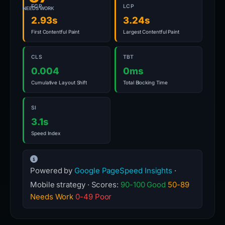
FCP
LCP
NEEDS WORK
2.93s
3.24s
First Contentful Paint
Largest Contentful Paint
CLS
TBT
0.004
0ms
Cumulative Layout Shift
Total Blocking Time
SI
3.1s
Speed Index
Powered by
Google PageSpeed Insights
·
Mobile strategy · Scores:
90-100 Good
50-89
Needs Work
0-49 Poor