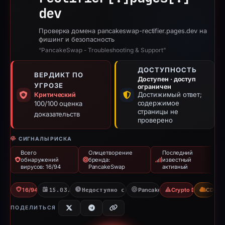
dev
Проверка домена pancakeswap-rectifier.pages.dev на
фишинг и безопасность
“PancakeSwap - Troubleshooting & Support”
ДОСТУПНОСТЬ
ВЕРДИКТ ПО
Доступен · доступ
УГРОЗЕ
ограничен
Достижимый ответ;
Критический
содержимое
100/100 оценка
страницы не
доказательств
проверено
СИГНАЛЫ РИСКА
Всего
Олицетворение
Последний
обнаружений
бренда:
известный
вирусов: 16/94
PancakeSwap
активный
16/94 VT
15.03.2026
Недоступно с 10.06.2026
PancakeSwap
Crypto Drainer
CDN
ПОДЕЛИТЬСЯ