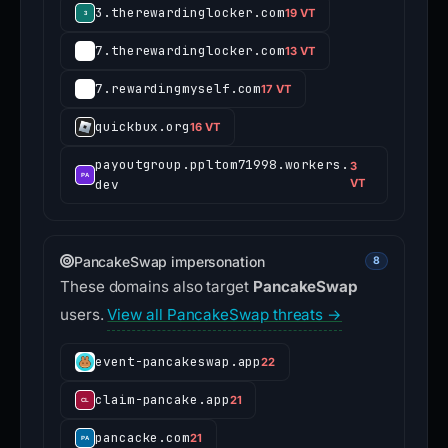
3.therewardinglocker.com
19 VT
7.therewardinglocker.com
13 VT
7.rewardingmyself.com
17 VT
quickbux.org
16 VT
payoutgroup.ppltom71998.workers.
3
dev
VT
PancakeSwap impersonation
8
These domains also target
PancakeSwap
users.
View all PancakeSwap threats →
event-pancakeswap.app
22
claim-pancake.app
21
pancacke.com
21