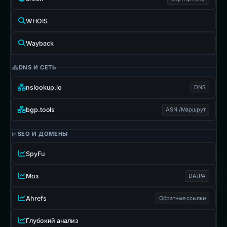
WHOIS
Wayback
DNS И СЕТЬ
nslookup.io
DNS
bgp.tools
ASN /Маршрут
SEO И ДОМЕНЫ
SpyFu
Моз
DA/PA
Ahrefs
Обратные ссылки
Глубокий анализ