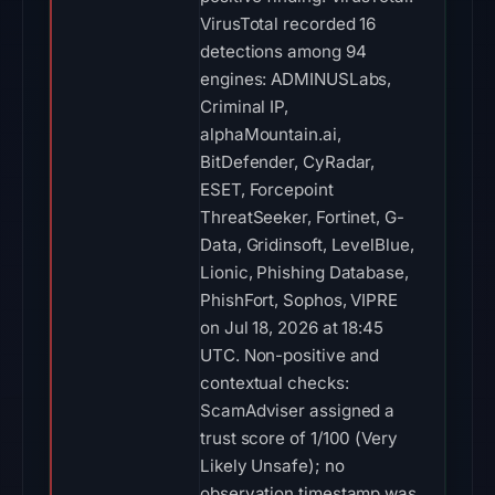
VirusTotal recorded 16
detections among 94
engines: ADMINUSLabs,
Criminal IP,
alphaMountain.ai,
BitDefender, CyRadar,
ESET, Forcepoint
ThreatSeeker, Fortinet, G-
Data, Gridinsoft, LevelBlue,
Lionic, Phishing Database,
PhishFort, Sophos, VIPRE
on Jul 18, 2026 at 18:45
UTC. Non-positive and
contextual checks:
ScamAdviser assigned a
trust score of 1/100 (Very
Likely Unsafe); no
observation timestamp was