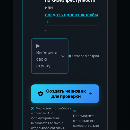
по киберпреступности
или
создать проект жалобы
→
.
Выберите свою страну для официальных ко
Выберите
Каталог 97 стран
свою
страну...
Создать черновик
для проверки
Черновик по шаблону
• помощь AI с
Просмотрите и
формулировками
отправьте его
включается только с
самостоятельно
отдельного согласия.