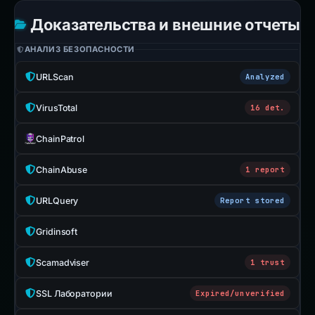
Доказательства и внешние отчеты
АНАЛИЗ БЕЗОПАСНОСТИ
URLScan
Analyzed
VirusTotal
16 det.
ChainPatrol
ChainAbuse
1 report
URLQuery
Report stored
Gridinsoft
Scamadviser
1 trust
SSL Лаборатории
Expired/unverified