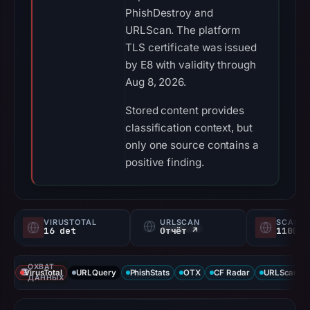
PhishDestroy and
URLScan. The platform
TLS certificate was issued
by E8 with validity through
Aug 8, 2026.
Stored content provides
classification context, but
only one source contains a
positive finding.
VIRUSTOTAL
URLSCAN
SCAMA
16 det
Отчёт ↗
1100/
ОХВАТ
VirusTotal
URLQuery
PhishStats
OTX
CF Radar
URLScan ca
ДАННЫХ