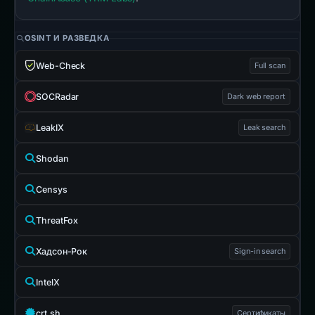
OSINT И РАЗВЕДКА
Web-Check
Full scan
SOCRadar
Dark web report
LeakIX
Leak search
Shodan
Censys
ThreatFox
Хадсон-Рок
Sign-in search
IntelX
crt.sh
Сертификаты