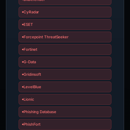
CyRadar
ESET
Forcepoint ThreatSeeker
Fortinet
G-Data
Gridinsoft
LevelBlue
Lionic
Phishing Database
PhishFort