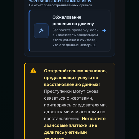
PHISHDESTROY LISTING REVIEW
Не отчет правоохранительных органов
Обжалование
решения по домену
Запросите проверку, если
вы являетесь владельцем
этого домена и считаете,
что его данные неверны.
Остерегайтесь мошенников,
предлагающих услуги по
восстановлению данных!
Преступники могут снова
связаться с жертвами,
притворяясь следователями,
адвокатами или агентами по
восстановлению.
Не платите
авансовые платежи и не
делитесь учетными
данными.