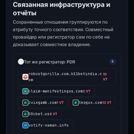
Связанная инфраструктура и
отчёты
Сохраненные отношения группируются по
атрибуту точного соответствия. Совместный
провайдер или регистратор сам по себе не
доказывает совместное владение.
Тот же регистратор: PDR
6
robustgorilla.com.k11betindia.c
10
om
VT
claim-manifestingxs.com
2 VT
zvixgamb.com
teogux.com
1 VT
13 VT
50cbet.us
8 VT
votify-xaman.info