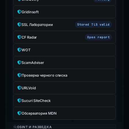
Gridinsoft
SSL Лаборатории
Stored TLS valid
CF Radar
Open report
WOT
ScamAdviser
Проверка черного списка
URLVoid
Sucuri SiteCheck
Обсерватория MDN
OSINT И РАЗВЕДКА