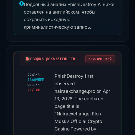
Подробный анализ PhishDestroy AI ниже
оставлен на английском, чтобы
сохранить исходную
криминалистическую запись.
СВОДКА ДОКАЗАТЕЛЬСТВ
КРИТИЧЕСКИЙ
ССЫЛКА
PhishDestroy first
1B6895EE
observed
ОЦЕНКА
71/100
nairaexchange.pro on Apr
13, 2026. The captured
page title is
“Nairaexchange: Elon
Musk’s Official Crypto
Casino Powered by