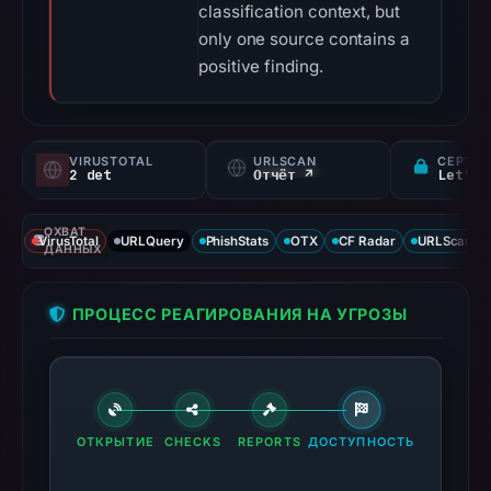
classification context, but
only one source contains a
positive finding.
VIRUSTOTAL
URLSCAN
СЕРТИФ
2 det
Отчёт ↗
Let's 
ОХВАТ
VirusTotal
URLQuery
PhishStats
OTX
CF Radar
URLScan ca
ДАННЫХ
ПРОЦЕСС РЕАГИРОВАНИЯ НА УГРОЗЫ
ОТКРЫТИЕ
CHECKS
REPORTS
ДОСТУПНОСТЬ