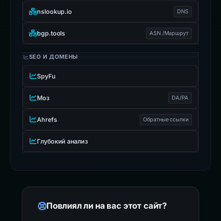
nslookup.io
DNS
bgp.tools
ASN /Маршрут
SEO И ДОМЕНЫ
SpyFu
Моз
DA/PA
Ahrefs
Обратные ссылки
Глубокий анализ
Повлиял ли на вас этот сайт?