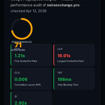
performance audit of
nairaexchange.pro
·
checked Apr 13, 2026
PERFORMANCE
71
FCP
LCP
NEEDS WORK
1.21s
16.91s
First Contentful Paint
Largest Contentful Paint
CLS
TBT
0.006
198ms
Cumulative Layout Shift
Total Blocking Time
SI
2.92s