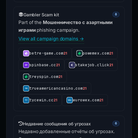
Gambler Scam kit
8
Part of the
Мошенничество с азартными
играми
phishing campaign.
View all campaign domains →
betre-game.com
powemex.com
21
21
spinbase.cc
stakejob.click
21
21
treyspin.com
21
trueamericancasino.com
21
tycewin.cc
wurowex.com
21
21
Недавние сообщения об угрозах
6
Недавно добавленные отчёты об угрозах.