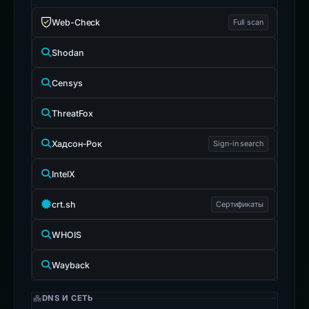
Web-Check
Full scan
Shodan
Censys
ThreatFox
Хадсон-Рок
Sign-in search
IntelX
crt.sh
Сертификаты
WHOIS
Wayback
DNS И СЕТЬ