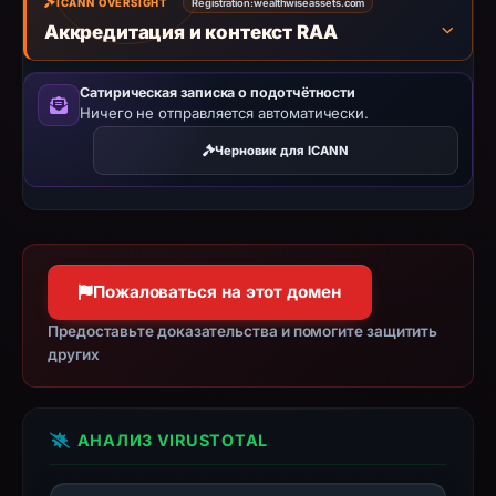
ICANN OVERSIGHT
Registration:
wealthwiseassets.com
establish
Аккредитация и контекст RAA
safety.
Context:
Сатирическая записка о подотчётности
Ничего не отправляется автоматически.
registrar
Atak
Черновик для ICANN
Domain,
IP
address
157.90.1.27,
registration
Пожаловаться на этот домен
date
Предоставьте доказательства и помогите защитить
Apr
других
4,
2026,
apparent
АНАЛИЗ VIRUSTOTAL
target
["chase"].