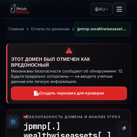
RU
›
›
Главная
Отчеты по доменам
jpmnp.wealthwiseassets.com
⚠️
ЭТОТ ДОМЕН БЫЛ ОТМЕЧЕН КАК
ВРЕДОНОСНЫЙ
Механизмы безопасности сообщают об обнаружении: 12.
Будьте предельно осторожны — не вводите учетные
данные или личную информацию.
Создать черновик для проверки
БЕЗОПАСНОСТЬ ДОМЕНА И АНАЛИЗ УГРОЗ
jpmnp[.]
Копиро
wealthwiseassets[.]