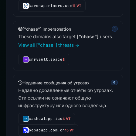
kavenapartners.com
17 VT
["chase"] impersonation
1
These domains also target
["chase"]
users.
View all ["chase"] threats →
snrvault.space
8
Недавние сообщения об угрозах
6
Недавно добавленные отчёты об угрозах.
Эти ссылки не означают общую
инфраструктуру или одного владельца.
cashcatapp.icu
4 VT
bobaoapp.com.cn
15 VT