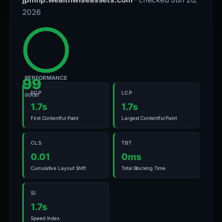
2026
PERFORMANCE
99
FCP
LCP
GOOD
1.7s
1.7s
First Contentful Paint
Largest Contentful Paint
CLS
TBT
0.01
0ms
Cumulative Layout Shift
Total Blocking Time
SI
1.7s
Speed Index