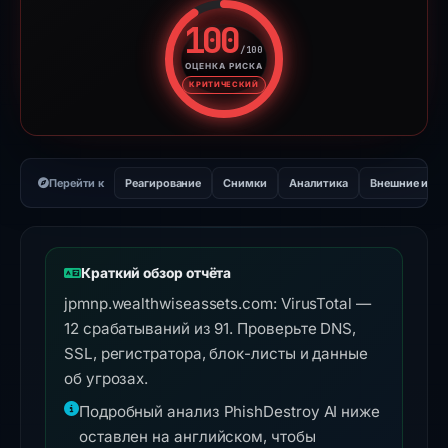
100
/100
ОЦЕНКА РИСКА
Оценка риска: 100 из 100. У
КРИТИЧЕСКИЙ
Перейти к
Реагирование
Снимки
Аналитика
Внешние инс
Краткий обзор отчёта
jpmnp.wealthwiseassets.com: VirusTotal —
12 срабатываний из 91. Проверьте DNS,
SSL, регистратора, блок-листы и данные
об угрозах.
Подробный анализ PhishDestroy AI ниже
оставлен на английском, чтобы