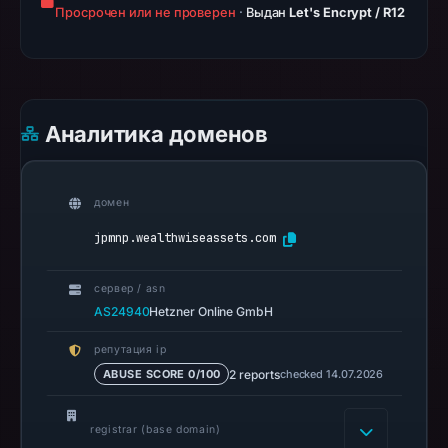
Apr
Просрочен или не проверен
·
Выдан
Let's Encrypt / R12
6,
2026
at
06:35
Аналитика доменов
UTC.
Spamhaus
DBL
домен
recorded
no
jpmnp.wealthwiseassets.com
positive
result
сервер / asn
on
AS24940
Hetzner Online GmbH
Jul
репутация ip
13,
2 reports
checked 14.07.2026
ABUSE SCORE 0/100
2026
at
registrar (base domain)
22:31