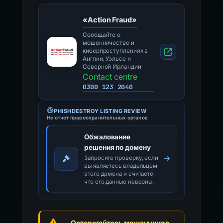
«Action Fraud»
Сообщайте о
мошенничестве и
киберпреступлениях в
Англии, Уэльсе и
Северной Ирландии
Contact centre
0300 123 2040
PHISHDESTROY LISTING REVIEW
Не отчет правоохранительных органов
Обжалование
решения по домену
Запросите проверку, если
вы являетесь владельцем
этого домена и считаете,
что его данные неверны.
Остерегайтесь мошенников,