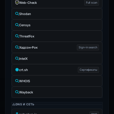
Web-Check
Full scan
Shodan
Censys
ThreatFox
Хадсон-Рок
Sign-in search
IntelX
crt.sh
Сертификаты
WHOIS
Wayback
DNS И СЕТЬ