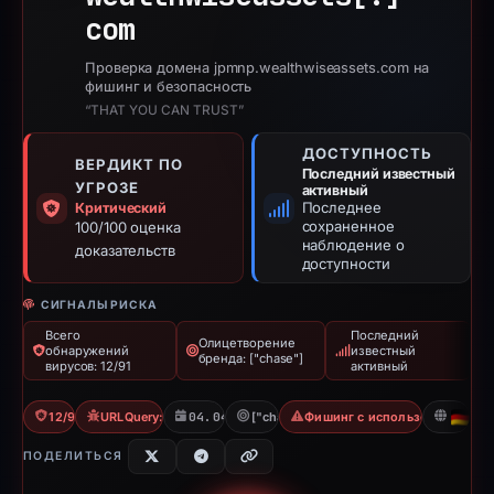
com
Проверка домена jpmnp.wealthwiseassets.com на
фишинг и безопасность
“THAT YOU CAN TRUST”
ДОСТУПНОСТЬ
ВЕРДИКТ ПО
Последний известный
УГРОЗЕ
активный
Последнее
Критический
сохраненное
100/100 оценка
наблюдение о
доказательств
доступности
СИГНАЛЫ РИСКА
Всего
Последний
Олицетворение
обнаружений
известный
бренда: ["chase"]
вирусов: 12/91
активный
12/91 VT
URLQuery: 2 detections
04.04.2026
["chase"]
Фишинг с использованием уч
DE
ПОДЕЛИТЬСЯ