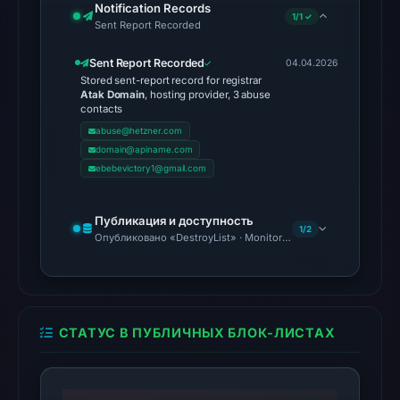
Notification Records
2026
1/1 ✓
Sent Report Recorded
at
02:01
Sent Report Recorded
04.04.2026
UTC.
Stored sent-report record for registrar
Atak Domain
, hosting provider, 3 abuse
Reachability
contacts
alone
abuse@hetzner.com
does
domain@apiname.com
not
ebebevictory1@gmail.com
establish
whether
Публикация и доступность
1/2
the
Опубликовано «DestroyList» · Monitoring Continues
content
is
safe.
СТАТУС В ПУБЛИЧНЫХ БЛОК-ЛИСТАХ
Other
observations:
No