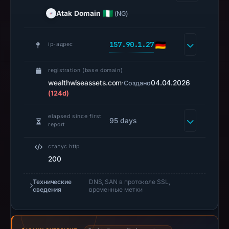
UTC.
Atak Domain
(NG)
A
URLScan
157.90.1.27
capture
ip-адрес
is
available,
registration (base domain)
wealthwiseassets.com
but
·
04.04.2026
Создано
(124d)
no
capture
elapsed since first
95 days
timestamp
report
was
recorded.
статус http
200
Negative
or
Технические
DNS, SAN в протоколе SSL,
missing
сведения
временные метки
results
do
not