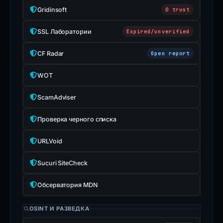
Gridinsoft
0 trust
SSL Лаборатории
Expired/unverified
CF Radar
Open report
WOT
ScamAdviser
Проверка черного списка
URLVoid
Sucuri SiteCheck
Обсерватория MDN
OSINT И РАЗВЕДКА