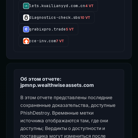
lets.kuailianyyd.com.cn
4 VT
diagnostics-check.sbs
10 VT
grabixpro.trade
5 VT
cce-inv.com
7 VT
Об этом отчете:
jpmnp.wealthwiseassets.com
В этом отчете представлены последние
сохраненные доказательства, доступные
PhishDestroy. Временные метки
источника отображаются там, где они
доступны; Вердикты о доступности и
поставщика могут измениться после