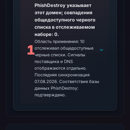
external
PhishDestroy указывает
blocklist
этот домен; совпадения
matches
общедоступного черного
were
списка в отслеживаемом
recorded
наборе: 0.
in
Область применения: 10
1
the
отслеживал общедоступные
snapshot
черные списки. Сигналы
from
поставщика и DNS
Aug
отображаются отдельно.
7,
Последняя синхронизация
07.08.2026. Соответствие базы
2026
данных PhishDestroy:
at
подтверждено.
06:20
UTC.
Google
Safe
Browsing