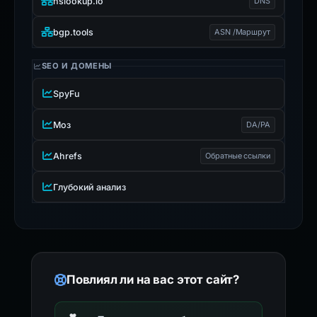
nslookup.io
DNS
bgp.tools
ASN /Маршрут
SEO И ДОМЕНЫ
SpyFu
Моз
DA/PA
Ahrefs
Обратные ссылки
Глубокий анализ
Повлиял ли на вас этот сайт?