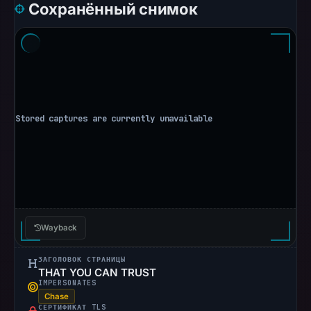
Сохранённый снимок
recorded
no
flag
on
Jun
26,
2026
at
09:32
UTC.
AlienVault
OTX
recorded
Wayback
0
community
ЗАГОЛОВОК СТРАНИЦЫ
pulse
THAT YOU CAN TRUST
references
IMPERSONATES
Chase
on
СЕРТИФИКАТ TLS