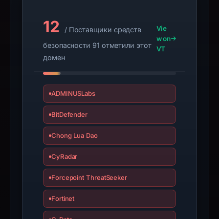
Infrastructure
details
12
may
Vie
/ Поставщики средств
w on
have
безопасности 91 отметили этот
VT
changed
домен
since
collection.
ADMINUSLabs
This
report
BitDefender
summarizes
time-
Chong Lua Dao
bound
CyRadar
observations,
not
Forcepoint ThreatSeeker
a
live
Fortinet
guarantee.