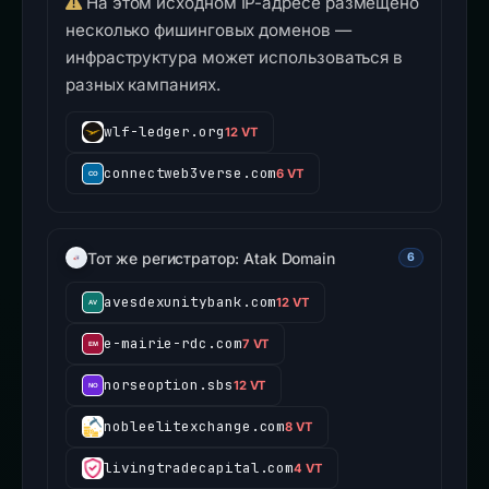
На этом исходном IP-адресе размещено
несколько фишинговых доменов —
инфраструктура может использоваться в
разных кампаниях.
wlf-ledger.org
12 VT
connectweb3verse.com
6 VT
Тот же регистратор: Atak Domain
6
avesdexunitybank.com
12 VT
e-mairie-rdc.com
7 VT
norseoption.sbs
12 VT
nobleelitexchange.com
8 VT
livingtradecapital.com
4 VT