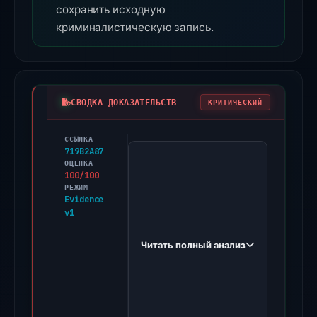
сохранить исходную
криминалистическую запись.
СВОДКА ДОКАЗАТЕЛЬСТВ
КРИТИЧЕСКИЙ
ССЫЛКА
PhishDestroy
719B2A87
first
ОЦЕНКА
100/100
observed
РЕЖИМ
jpmnp.wealthwiseassets.com
Evidence
v1
on
Apr
Читать полный анализ
4,
2026.
Evidence
score: