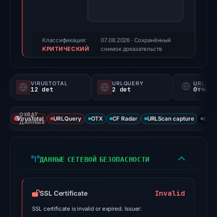
100/100
(a
triage
score,
Классификация:
07.08.2026
· Сохранённый
КРИТИЧЕСКИЙ
not
снимок доказательств
a
probability).
VIRUSTOTAL
URLQUERY
URLSC
12 det
2 det
Отчёт 
Threat
signals:
ОХВАТ
12
VirusTotal
URLQuery
OTX
CF Radar
URLScan capture
URLS
ДАННЫХ
of
91
VirusTotal
ДАННЫЕ СЕТЕВОЙ БЕЗОПАСНОСТИ
engines
flagged
the
Invalid
SSL Certificate
domain
SSL certificate is invalid or expired. Issuer:
on