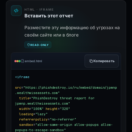
HTML · IFRAME
Вставить этот отчет
Разместите эту информацию об угрозах на
своём сайте или в блоге
READ-ONLY
Копировать
embed.html
<iframe
src
=
"https://phishdestroy.io/ru/embed/domain/jpmnp
.wealthwiseassets.com"
title
=
"PhishDestroy threat report for 
jpmnp.wealthwiseassets.com"
width
=
"100%"
height
=
"320"
loading
=
"lazy"
referrerpolicy
=
"no-referrer"
sandbox
=
"allow-same-origin allow-popups allow-
popups-to-escape-sandbox"