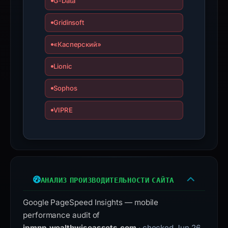
Avoid
G-Data
interacting
Gridinsoft
with
the
«Касперский»
domain;
submit
Lionic
an
Sophos
appeal
if
VIPRE
the
report
is
inaccurate.
АНАЛИЗ ПРОИЗВОДИТЕЛЬНОСТИ САЙТА
Google PageSpeed Insights — mobile
performance audit of
jpmnp.wealthwiseassets.com
· checked Jun 26,