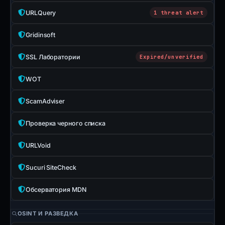
URLQuery
1 threat alert
Gridinsoft
SSL Лаборатории
Expired/unverified
WOT
ScamAdviser
Проверка черного списка
URLVoid
Sucuri SiteCheck
Обсерватория MDN
OSINT И РАЗВЕДКА