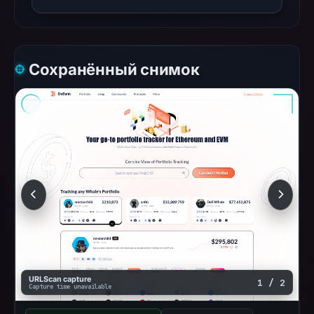
Сохранённый снимок
URLScan capture
1 / 2
Capture time unavailable