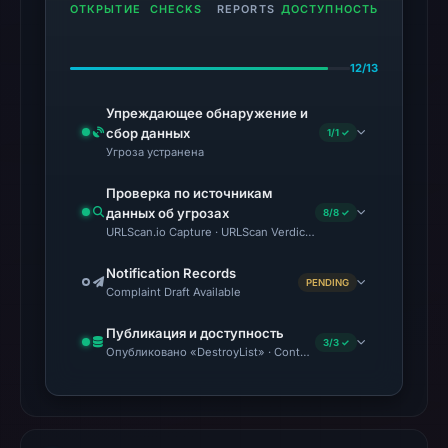
ОТКРЫТИЕ
CHECKS
REPORTS
ДОСТУПНОСТЬ
12/13
Упреждающее обнаружение и
сбор данных
1/1 ✓
Угроза устранена
Проверка по источникам
данных об угрозах
8/8 ✓
URLScan.io Capture · URLScan Verdict · VirusTotal · Google S
Notification Records
PENDING
Complaint Draft Available
Публикация и доступность
3/3 ✓
Опубликовано «DestroyList» · Content Observed Unavailable