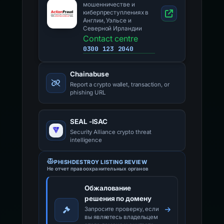
мошенничестве и
киберпреступлениях в
Англии, Уэльсе и
Северной Ирландии
Contact centre
0300 123 2040
Chainabuse
Report a crypto wallet, transaction, or
phishing URL
SEAL -ISAC
Security Alliance crypto threat
intelligence
PHISHDESTROY LISTING REVIEW
Не отчет правоохранительных органов
Обжалование
решения по домену
Запросите проверку, если
вы являетесь владельцем