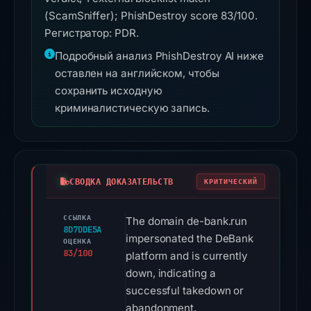
(ScamSniffer); PhishDestroy score 83/100.
Регистратор: PDR.
Подробный анализ PhishDestroy AI ниже
оставлен на английском, чтобы
сохранить исходную
криминалистическую запись.
СВОДКА ДОКАЗАТЕЛЬСТВ
КРИТИЧЕСКИЙ
ССЫЛКА
The domain de-bank.run
8D7DDE5A
impersonated the DeBank
ОЦЕНКА
83/100
platform and is currently
down, indicating a
successful takedown or
abandonment.