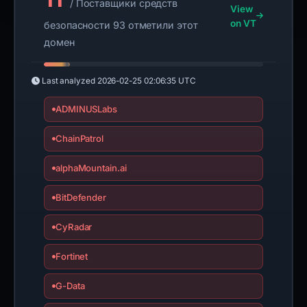
/ Поставщики средств
View
on VT
безопасности 93 отметили этот
домен
Last analyzed
2026-02-25 02:06:35 UTC
ADMINUSLabs
ChainPatrol
alphaMountain.ai
BitDefender
CyRadar
Fortinet
G-Data