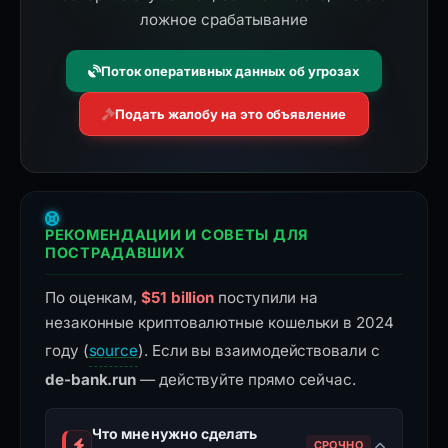
ложное срабатывание
Поток оперативных данных об угрозах
Подать жалобу на это объявление
РЕКОМЕНДАЦИИ И СОВЕТЫ ДЛЯ
ПОСТРАДАВШИХ
По оценкам,
$51 billion
поступили на
незаконные криптовалютные кошельки в 2024
году (
source
). Если вы взаимодействовали с
de-bank.run
— действуйте прямо сейчас.
Что мне нужно сделать
СРОЧНО