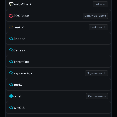
Web-Check
Full scan
SOCRadar
Dark web report
LeakIX
Leak search
Shodan
Censys
ThreatFox
Хадсон-Рок
Sign-in search
IntelX
crt.sh
Сертификаты
WHOIS