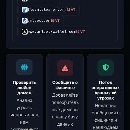
fluentcleaner.org
12 VT
amldoc.com
10 VT
www.amlbot-wallet.com
14 VT
Проверить
Сообщить о
Поток
любой
фишинге
оперативных
домен
данных об
Добавляйте
угрозах
Анализ
подозритель
Недавние
угроз с
ные домены
сообщения о
использован
в нашу базу
фишинге и
ием
данных
наблюдаем
сохраненног