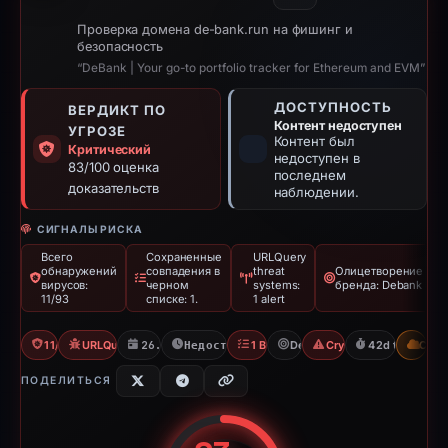
Проверка домена de-bank.run на фишинг и
безопасность
“DeBank | Your go-to portfolio tracker for Ethereum and EVM”
ДОСТУПНОСТЬ
ВЕРДИКТ ПО
Контент недоступен
УГРОЗЕ
Контент был
Критический
недоступен в
83/100 оценка
последнем
доказательств
наблюдении.
СИГНАЛЫ РИСКА
Всего
Сохраненные
URLQuery
обнаружений
совпадения в
threat
Олицетворение
вирусов:
черном
systems:
бренда: Debank
11/93
списке: 1.
1 alert
11/93 VT
URLQuery: 1 threat alerts
26.02.2026
Недоступно с 09.04.2026
1 Blocklist
Debank
Crypto Scam
42d to unavail
CDN
ПОДЕЛИТЬСЯ