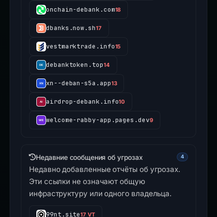
onchain-debank.com
18
dbanks.now.sh
17
vestmarktrade.info
15
debanktoken.top
14
xn--deban-s5a.app
13
airdrop-debank.info
10
welcome-rabby-app.pages.dev
9
Недавние сообщения об угрозах
4
Недавно добавленные отчёты об угрозах.
Эти ссылки не означают общую
инфраструктуру или одного владельца.
99nt.site
17 VT