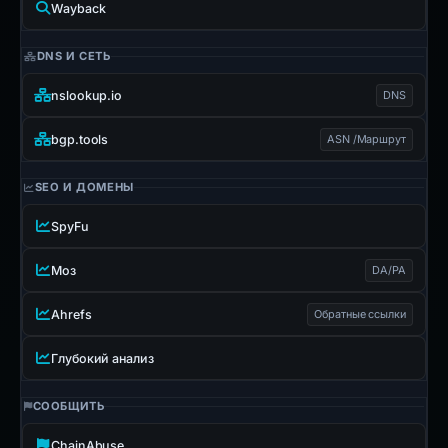
Wayback
DNS И СЕТЬ
nslookup.io
DNS
bgp.tools
ASN /Маршрут
SEO И ДОМЕНЫ
SpyFu
Моз
DA/PA
Ahrefs
Обратные ссылки
Глубокий анализ
СООБЩИТЬ
ChainAbuse