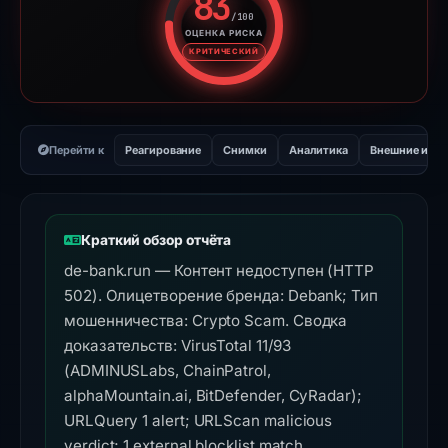
83
/100
ОЦЕНКА РИСКА
Оценка риска: 83 из 100. Ур
КРИТИЧЕСКИЙ
Перейти к
Реагирование
Снимки
Аналитика
Внешние инс
Краткий обзор отчёта
de-bank.run — Контент недоступен (HTTP
502). Олицетворение бренда: Debank; Тип
мошенничества: Crypto Scam. Сводка
доказательств: VirusTotal 11/93
(ADMINUSLabs, ChainPatrol,
alphaMountain.ai, BitDefender, CyRadar);
URLQuery 1 alert; URLScan malicious
verdict; 1 external blocklist match