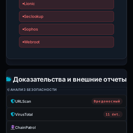
Lionic
Seclookup
Sophos
Webroot
Доказательства и внешние отчеты
АНАЛИЗ БЕЗОПАСНОСТИ
URLScan
Вредоносный
VirusTotal
11 det.
ChainPatrol