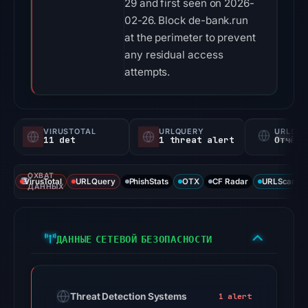
29 and first seen on 2026-
02-26. Block de-bank.run
at the perimeter to prevent
any residual access
attempts.
VIRUSTOTAL
URLQUERY
URLSC
11 det
1 threat alert
Отчёт 
ОХВАТ
VirusTotal
URLQuery
PhishStats
OTX
CF Radar
URLScan ca
ДАННЫХ
ДАННЫЕ СЕТЕВОЙ БЕЗОПАСНОСТИ
Threat Detection Systems
1 alert