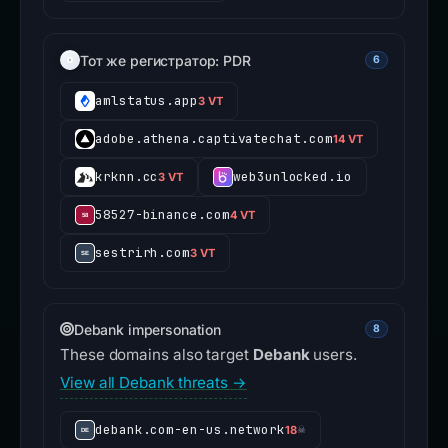
Тот же регистратор: PDR
6
amlstatus.app
3 VT
adobe.athena.captivatechat.com
14 VT
krknn.cc
web3unlocked.io
3 VT
58527-binance.com
4 VT
sestrirh.com
3 VT
Debank impersonation
8
These domains also target
Debank
users.
View all Debank threats →
debank.com-en-us.network
18
☠