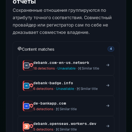
отчёты
Сохраненные отношения группируются по
атрибуту точного соответствия. Совместный
провайдер или регистратор сам по себе не
доказывает совместное владение.
Content matches
4
debank.com-en-us.network
18 detections
·
Unavailable
·
Similar title
debank-badge.info
6 detections
·
Unavailable
·
Similar title
de-bankapp.com
5 detections
·
Similar title
debank.openseas.workers.dev
5 detections
·
Similar title