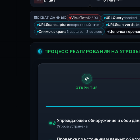
2 det
Отчёт ↗
2 / 93
checked —
ОХВАТ ДАННЫХ
VirusTotal
URLQuery
сохраненный отчет
А
URLScan capture
URLScan verdict
3 captures · 3 sources
Снимок экрана
Цепочка перена
ПРОЦЕСС РЕАГИРОВАНИЯ НА УГРОЗЫ
ОТКРЫТИЕ
Упреждающее обнаружение и сбор дан
Угроза устранена
Проверка по источникам данных об угр