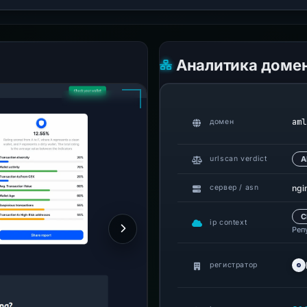
Аналитика доме
aml
домен
urlscan verdict
А
ngi
сервер / asn
C
ip context
Реп
регистратор