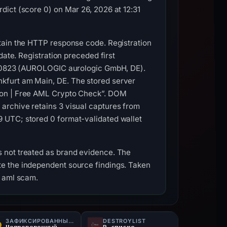
dict (score 0) on Mar 26, 2026 at 12:31
tain the HTTP response code. Registration
date. Registration preceded first
AS30823 (AUROLOGIC aurologic GmbH, DE).
kfurt am Main, DE. The stored server
tion | Free AML Crypto Check”. DOM
archive retains 3 visual captures from
 UTC; stored 0 format-validated wallet
 not treated as brand evidence. The
e the independent source findings. Taken
s aml scam.
ЗАФИКСИРОВАННЫЙ СТАТУС
DESTROYLIST