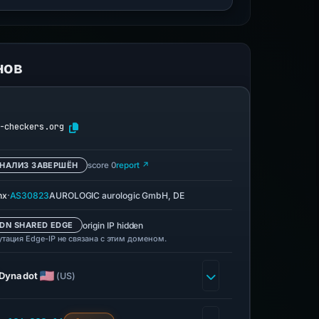
нов
-checkers.org
НАЛИЗ ЗАВЕРШЁН
score 0
report ↗
·
nx
AS30823
AUROLOGIC aurologic GmbH, DE
origin IP hidden
DN SHARED EDGE
утация Edge-IP не связана с этим доменом.
Dynadot
(US)