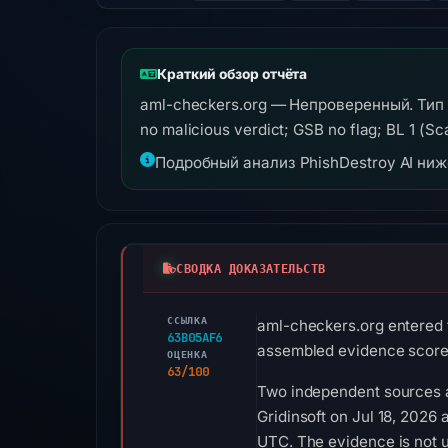
Краткий обзор отчёта
aml-checkers.org — Непроверенный. Тип 
no malicious verdict; GSB no flag; BL 1 (S
Подробный анализ PhishDestroy AI ни
СВОДКА ДОКАЗАТЕЛЬСТВ
ССЫЛКА
aml-checkers.org entered t
63B05AF6
assembled evidence scores
ОЦЕНКА
63/100
Two independent sources a
Gridinsoft on Jul 18, 2026 
UTC. The evidence is not 