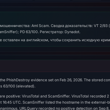
мошенничества: Aml Scam. Сводка доказательств: VT 2/93 (
camSniffer); PD 63/100. Регистратор: Dynadot.
же оставлен на английском, чтобы сохранить исходную кри
he PhishDestroy evidence set on Feb 26, 2026. The stored cont
 63/100 (elevated).
re positive: VirusTotal and ScamSniffer. VirusTotal recorded 
at 16:45 UTC. ScamSniffer listed the hostname in the external-b
unanimous. URLQuery recorded no positive detection on Sep 8,