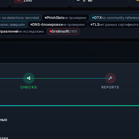
100/
6 mo
 no detections recorded
не проверено
no community referenc
PhishStats
OTX
нализ завершён
не проверено
нет данных сертификата
DNS-блокировки
TLS
не исследовано
0/100
правлений
Gridinsoft
CHECKS
REPORTS
ных
озах