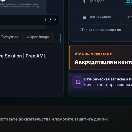
21
ip-адрес
Со
регистрация
1 / 2
Технические сведения
Wayback
Open image
ICANN OVERSIGHT
 Solution | Free AML
Аккредитация и конт
Сатирическая записка о 
Ничего не отправляется 
оставьте доказательства и помогите защитить других