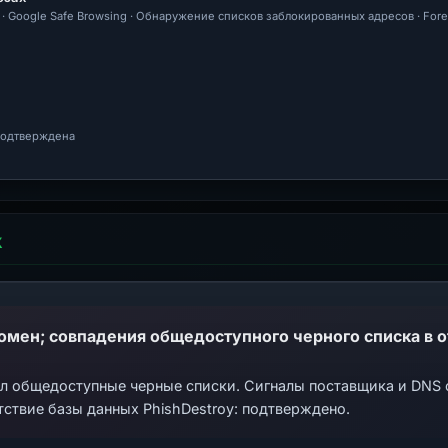
al · Google Safe Browsing · Обнаружение списков заблокированных адресов · Foren
 подтверждена
Х
ал общедоступные черные списки. Сигналы поставщика и DNS
тствие базы данных PhishDestroy: подтверждено.