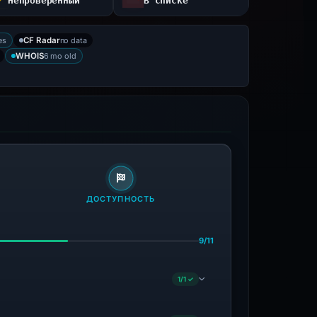
Непроверенный
В списке
es
no data
CF Radar
6 mo old
WHOIS
ДОСТУПНОСТЬ
9/11
1/1 ✓