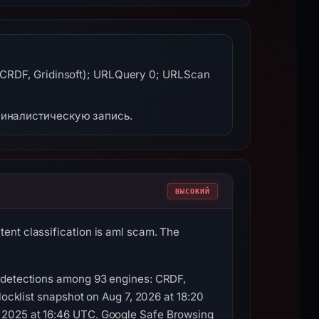
CRDF, Gridinsoft); URLQuery 0; URLScan
миналистическую запись.
ВЫСОКИЙ
ent classification is aml scam. The
2 detections among 93 engines: CRDF,
locklist snapshot on Aug 7, 2026 at 18:20
 2025 at 16:46 UTC. Google Safe Browsing