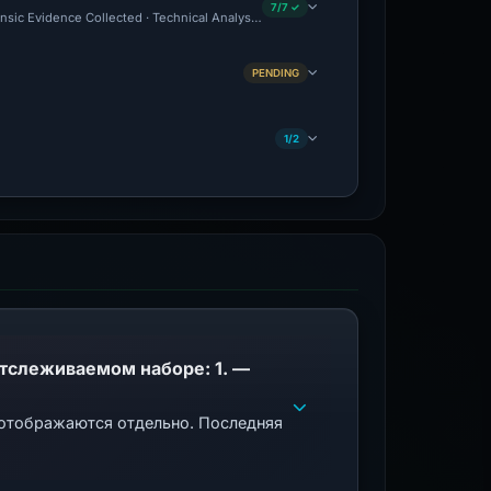
7/7 ✓
sic Evidence Collected · Technical Analysis Recorded
PENDING
1/2
PhishDestroy указывает этот домен; совпадения общедоступного черного списка в отслеживаемом наборе: 1. —
 отображаются отдельно. Последняя