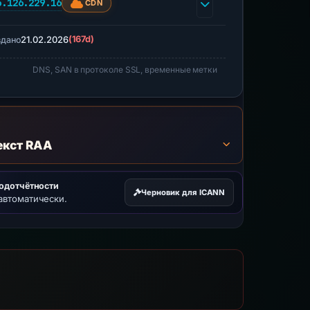
6.126.229.16
CDN
21.02.2026
(167d)
здано
DNS, SAN в протоколе SSL, временные метки
екст RAA
подотчётности
Черновик для ICANN
автоматически.