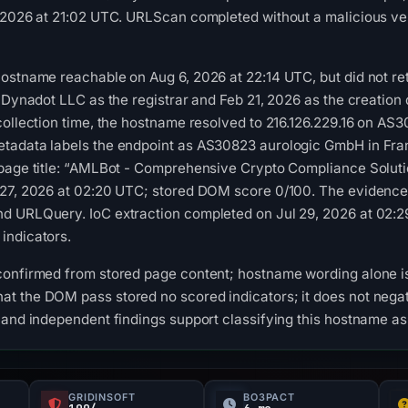
 2026 at 21:02 UTC. URLScan completed without a malicious ver
ostname reachable on Aug 6, 2026 at 22:14 UTC, but did not re
 Dynadot LLC as the registrar and Feb 21, 2026 as the creation 
 collection time, the hostname resolved to 216.126.229.16 on 
tadata labels the endpoint as AS30823 aurologic GmbH in Fran
 page title: “AMLBot - Comprehensive Crypto Compliance Solu
 27, 2026 at 02:20 UTC; stored DOM score 0/100. The evidence 
d URLQuery. IoC extraction completed on Jul 29, 2026 at 02:29
indicators.
confirmed from stored page content; hostname wording alone is
t the DOM pass stored no scored indicators; it does not negat
 and independent findings support classifying this hostname a
GRIDINSOFT
ВОЗРАСТ