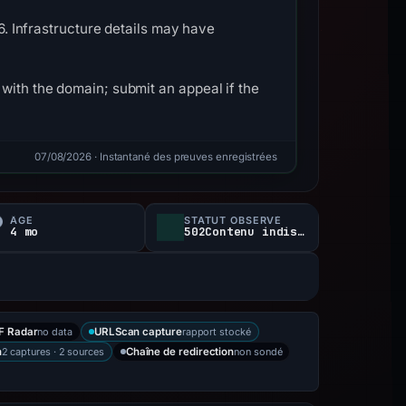
26. Infrastructure details may have
with the domain; submit an appeal if the
07/08/2026
· Instantané des preuves enregistrées
ÂGE
STATUT OBSERVÉ
4 mo
502Contenu indisponible
no data
rapport stocké
F Radar
URLScan capture
2 captures · 2 sources
non sondé
n
Chaîne de redirection