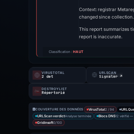
Context: registrar Metareg
changed since collection.
This report summarizes ti
report is inaccurate.
Classification :
HAUT
VIRUSTOTAL
URLSCAN
2 det
Signaler ↗
DESTROYLIST
Répertorié
2 / 94
COUVERTURE DES DONNÉES
VirusTotal
URLQu
Analyse terminée
12 vérifié 
URLScan verdict
Blocs DNS
0/100
Gridinsoft