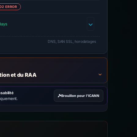
02 ERROR
days
DNS, SAN SSL, horodatages
ation et du RAA
sabilité
Brouillon pour l’ICANN
iquement.