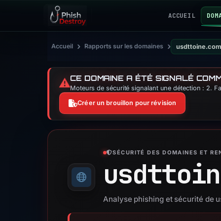
ACCUEIL
DOM
›
›
Accueil
Rapports sur les domaines
usdttoine.co
CE DOMAINE A ÉTÉ SIGNALÉ COM
⚠️
Moteurs de sécurité signalant une détection : 2. F
Créer un brouillon pour révision
SÉCURITÉ DES DOMAINES ET R
usdttoin
Analyse phishing et sécurité de 