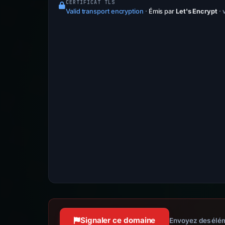
CERTIFICAT TLS
Valid transport encryption
·
Émis par
Let's Encrypt
· 
Signaler ce domaine
Envoyez des élém