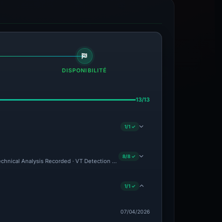
DISPONIBILITÉ
13/13
1/1 ✓
8/8 ✓
Technical Analysis Recorded · VT Detection +8
1/1 ✓
07/04/2026