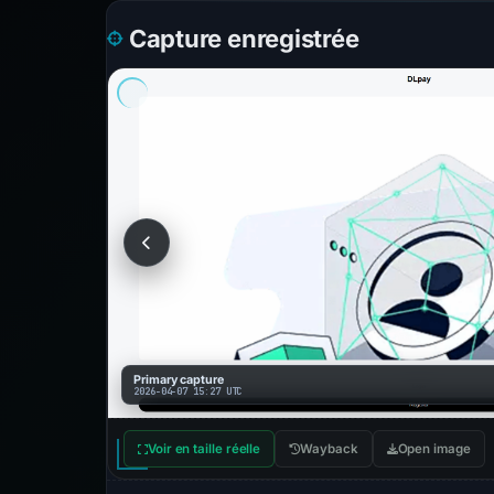
Capture enregistrée
Primary capture
2026-04-07 15:27 UTC
Voir en taille réelle
Wayback
Open image