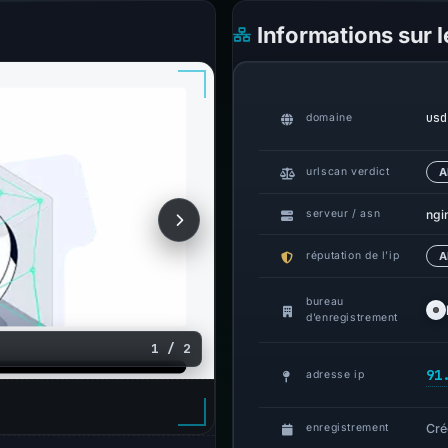
Informations sur 
usd
domaine
urlscan verdict
A
ngi
serveur / asn
réputation de l’ip
A
bureau
d’enregistrement
1 / 2
91
adresse ip
Cré
enregistrement