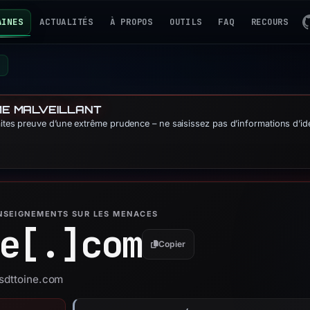
AINES
ACTUALITÉS
À PROPOS
OUTILS
FAQ
RECOURS
m
ME MALVEILLANT
aites preuve d’une extrême prudence – ne saisissez pas d’informations d’ide
ENSEIGNEMENTS SUR LES MENACES
e[.]
com
Copier
usdttoine.com