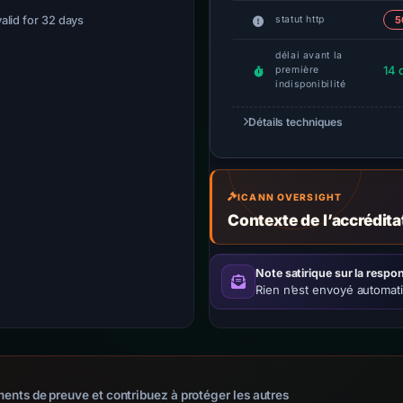
valid for 32 days
statut http
5
délai avant la
14 
première
indisponibilité
Détails techniques
ICANN OVERSIGHT
Contexte de l’accrédit
Note satirique sur la respon
Rien n’est envoyé automat
ents de preuve et contribuez à protéger les autres