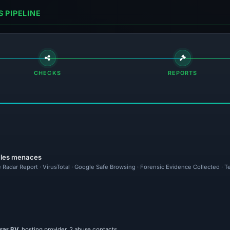
 PIPELINE
CHECKS
REPORTS
r les menaces
 Radar Report · VirusTotal · Google Safe Browsing · Forensic Evidence Collected · 
trar BV
, hosting provider, 2 abuse contacts