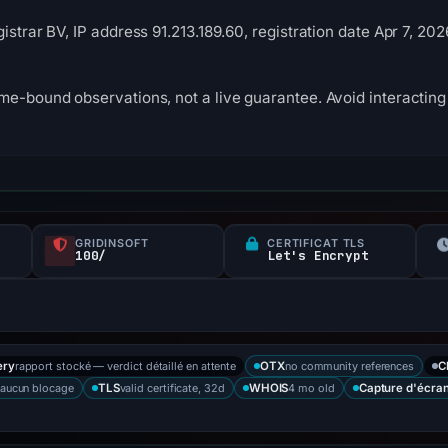
istrar BV, IP address 91.213.189.60, registration date Apr 7, 20
me-bound observations, not a live guarantee. Avoid interacting 
GRIDINSOFT
CERTIFICAT TLS
100/
Let's Encrypt
rapport stocké — verdict détaillé en attente
no community references
ery
OTX
C
— aucun blocage
valid certificate, 32d
4 mo old
TLS
WHOIS
Capture d'écra