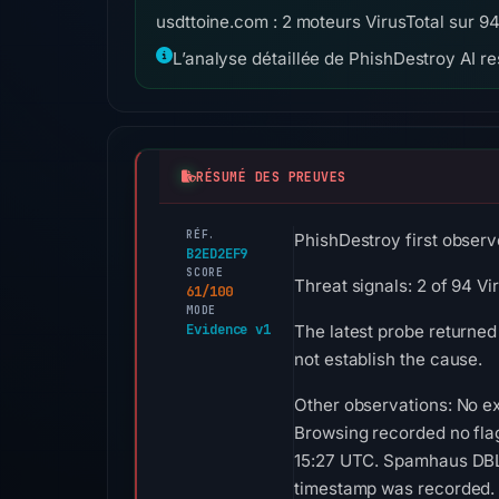
usdttoine.com : 2 moteurs VirusTotal sur 94
L’analyse détaillée de PhishDestroy AI res
RÉSUMÉ DES PREUVES
RÉF.
PhishDestroy first observe
B2ED2EF9
SCORE
Threat signals: 2 of 94 V
61/100
MODE
Evidence v1
The latest probe returned
not establish the cause.
Other observations: No ex
Browsing recorded no fla
15:27 UTC. Spamhaus DBL r
timestamp was recorded. N