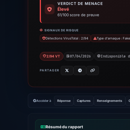
VERDICT DE MENACE
Élevé
61/100 score de preuve
SIGNAUX DE RISQUE
Détections VirusTotal : 2/94
Type d'arnaque : Fak
07/04/2026
Indisponible d
2/94 VT
PARTAGER
Accéder à
Réponse
Captures
Renseignements
Résumé du rapport