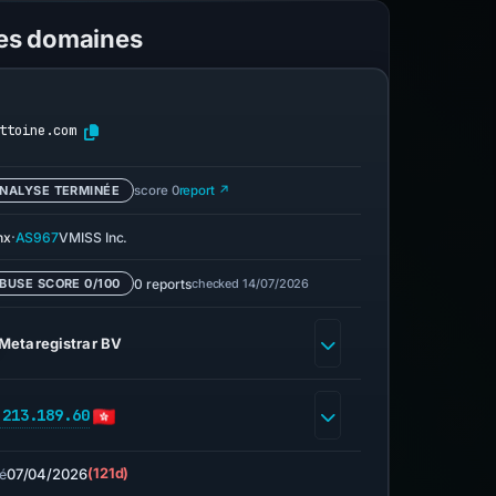
les domaines
ttoine.com
NALYSE TERMINÉE
score 0
report ↗
·
nx
AS967
VMISS Inc.
0 reports
checked 14/07/2026
BUSE SCORE 0/100
Metaregistrar BV
.213.189.60
07/04/2026
(121d)
é