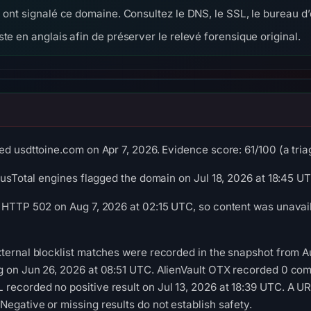
 ont signalé ce domaine. Consultez le DNS, le SSL, le bureau d’
te en anglais afin de préserver le relevé forensique original.
d usdttoine.com on Apr 7, 2026. Evidence score: 61/100 (a triag
irusTotal engines flagged the domain on Jul 18, 2026 at 18:45 U
 HTTP 502 on Aug 7, 2026 at 02:15 UTC, so content was unavail
ternal blocklist matches were recorded in the snapshot from 
g on Jun 26, 2026 at 08:51 UTC. AlienVault OTX recorded 0 com
ecorded no positive result on Jul 13, 2026 at 18:39 UTC. A UR
egative or missing results do not establish safety.