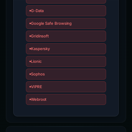
G-Data
Google Safe Browsing
Gridinsoft
Kaspersky
Lionic
Sophos
VIPRE
Webroot