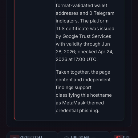
format-validated wallet
addresses and 0 Telegram
indicators. The platform
TLS certificate was issued
by Google Trust Services
with validity through Jun
28, 2026; checked Apr 24,
2026 at 17:00 UTC.
Taken together, the page
content and independent
findings support
classifying this hostname
as MetaMask-themed
credential phishing.
VIRUSTOTAL
URLSCAN
GRIDIN