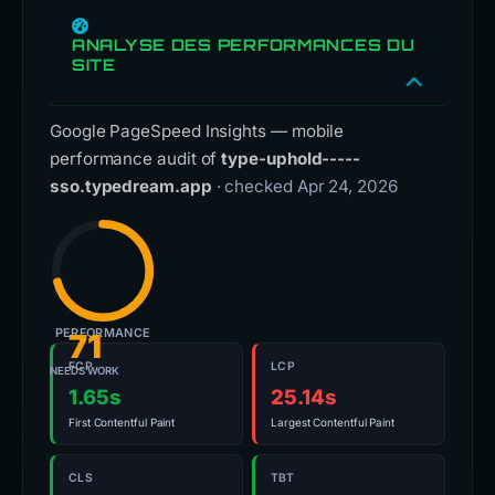
ANALYSE DES PERFORMANCES DU
SITE
Google PageSpeed Insights — mobile
performance audit of
type-uphold-----
sso.typedream.app
· checked Apr 24, 2026
PERFORMANCE
71
FCP
LCP
NEEDS WORK
1.65s
25.14s
First Contentful Paint
Largest Contentful Paint
CLS
TBT