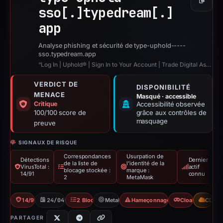
Copier
sso[.]
typedream[.]
app
Analyse phishing et sécurité de type-uphold-----
sso.typedream.app
“Log In | Uphold® | Sign In to Your Account | Trade Digital Assets”
VERDICT DE
DISPONIBILITÉ
MENACE
Masqué · accessible
Critique
Accessibilité observée
100/100 score de
grâce aux contrôles de
masquage
preuve
SIGNAUX DE RISQUE
Correspondances
Usurpation de
Détections
Dernier
de la liste de
l'identité de la
VirusTotal :
actif
blocage stockée :
marque :
14/91
connu
2
MetaMask
14/91 VT
24/04/2026
2 Blocklists
MetaMask
Hameçonnage d'identifiants
Cloaking
CDN
PARTAGER