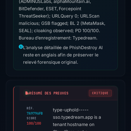
(ADMINUSLabs, alphaMountain.ai,
BitDefender, ESET, Forcepoint
ThreatSeeker); URLQuery 0; URLScan
malicious; GSB flagged; BL 2 (MetaMask,
SEAL); cloaking observed; PD 100/100.
Bureau d’enregistrement: Typedream.
L’analyse détaillée de PhishDestroy AI
reste en anglais afin de préserver le
relevé forensique original.
RÉSUMÉ DES PREUVES
CRITIQUE
RÉF.
type-uphold-----
7A9796FB
sso.typedream.app is a
SCORE
100/100
tenant hostname on