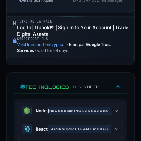
Détails techniques
DNS, SAN SSL, horodatages
TITRE DE LA PAGE
Log In | Uphold® | Sign In to Your Account | Trade
Digital Assets
CERTIFICAT TLS
Valid transport encryption
·
Émis par
Google Trust
Services
· valid for 64 days
TECHNOLOGIES
· 11 IDENTIFIED
Node.js
PROGRAMMING LANGUAGES
Node.js is an open-source, cross-
React
JAVASCRIPT FRAMEWORKS
platform, JavaScript runtime
environment that executes