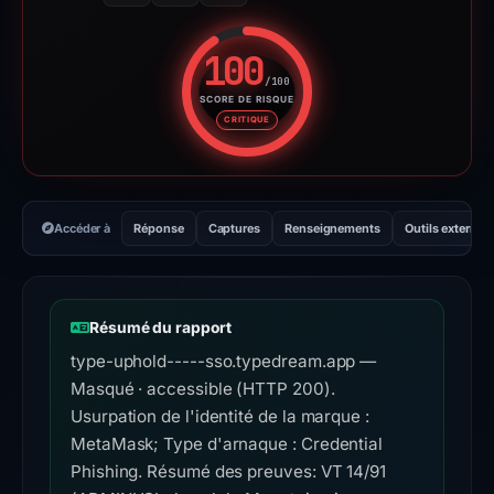
100
/100
SCORE DE RISQUE
Score de risque : 100 sur 100.
CRITIQUE
Accéder à
Réponse
Captures
Renseignements
Outils externes
Résumé du rapport
type-uphold-----sso.typedream.app —
Masqué · accessible (HTTP 200).
Usurpation de l'identité de la marque :
MetaMask; Type d'arnaque : Credential
Phishing. Résumé des preuves: VT 14/91