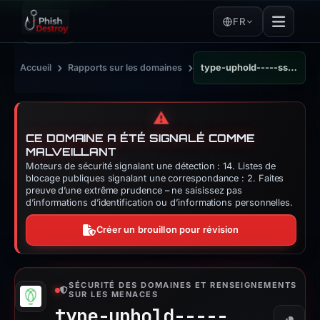
FR
›
›
Accueil
Rapports sur les domaines
type-uphold-----sso.typedream.app
⚠️
CE DOMAINE A ÉTÉ SIGNALÉ COMME
MALVEILLANT
Moteurs de sécurité signalant une détection : 14. Listes de
blocage publiques signalant une correspondance : 2. Faites
preuve d’une extrême prudence – ne saisissez pas
d’informations d’identification ou d’informations personnelles.
Créer un brouillon pour révision
SÉCURITÉ DES DOMAINES ET RENSEIGNEMENTS
SUR LES MENACES
type-uphold-----