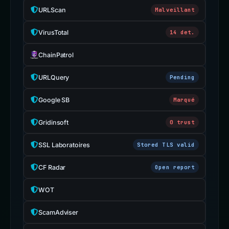
URLScan
Malveillant
VirusTotal
14 det.
ChainPatrol
URLQuery
Pending
Google SB
Marqué
Gridinsoft
0 trust
SSL Laboratoires
Stored TLS valid
CF Radar
Open report
WOT
ScamAdviser