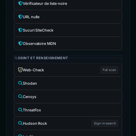
Vérificateur de liste noire
URL nulle
Sucuri SiteCheck
Observatoire MDN
OSINT ET RENSEIGNEMENT
Web-Check
Full scan
Shodan
Censys
ThreatFox
Hudson Rock
Sign-in search