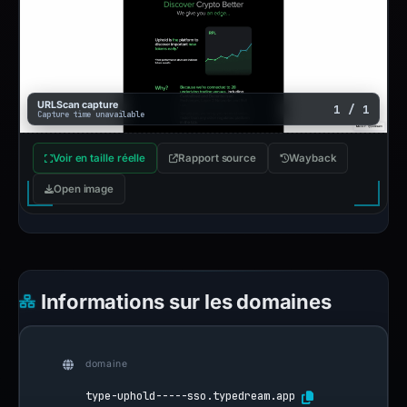
URLScan capture
1 / 1
Capture time unavailable
Voir en taille réelle
Rapport source
Wayback
Open image
Informations sur les domaines
domaine
type-uphold-----sso.typedream.app