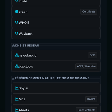
IntelX
crt.sh
Certificats
WHOIS
Wayback
DNS ET RÉSEAU
nslookup.io
DNS
bgp.tools
ASN /Itinéraire
RÉFÉRENCEMENT NATUREL ET NOM DE DOMAINE
SpyFu
Moz
DA/PA
Ahrefs
Liens entrants