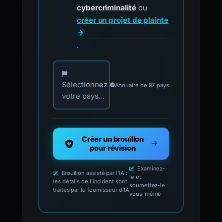
cybercriminalité
ou
créer un projet de plainte
→
.
Choisissez votre pays pour les contacts offici
Sélectionnez
Annuaire de 97 pays
votre pays...
Créer un brouillon
pour révision
Examinez-
Brouillon assisté par l'IA :
le et
les détails de l'incident sont
soumettez-le
traités par le fournisseur d'IA
vous-même