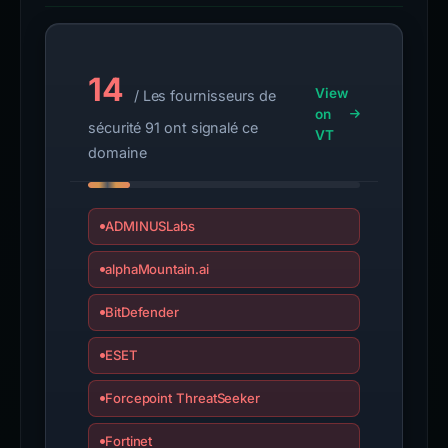
14
View
/ Les fournisseurs de
on
sécurité 91 ont signalé ce
VT
domaine
ADMINUSLabs
alphaMountain.ai
BitDefender
ESET
Forcepoint ThreatSeeker
Fortinet