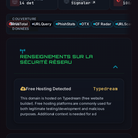
14 det
Signaler ↗
100/
COUVERTURE
VirusTotal
DES
URLQuery
PhishStats
OTX
CF Radar
URLScan ca
DONNÉES
RENSEIGNEMENTS SUR LA
SÉCURITÉ RÉSEAU
Typedream
Free Hosting Detected
This domain is hosted on Typedream (free website
builder). Free hosting platforms are commonly used for
both legitimate testing/development and malicious
purposes. Additional context is needed for a d