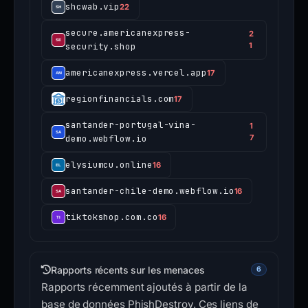
shcwab.vip
22
secure.americanexpress-
2
security.shop
1
americanexpress.vercel.app
17
regionfinancials.com
17
santander-portugal-vina-
1
demo.webflow.io
7
elysiumcu.online
16
santander-chile-demo.webflow.io
16
tiktokshop.com.co
16
Rapports récents sur les menaces
6
Rapports récemment ajoutés à partir de la
base de données PhishDestroy. Ces liens de