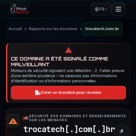
FR
›
›
Accueil
Rapports sur les domaines
trocatech.com.br
⚠️
CE DOMAINE A ÉTÉ SIGNALÉ COMME
MALVEILLANT
Moteurs de sécurité signalant une détection : 2. Faites preuve
d’une extrême prudence – ne saisissez pas d’informations
d’identification ou d’informations personnelles.
Créer un brouillon pour révision
SÉCURITÉ DES DOMAINES ET RENSEIGNEMENTS
SUR LES MENACES
trocatech[.]
com[.]
br
Copier