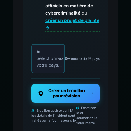
officiels en matière de
cybercriminalité
ou
créer un projet de plainte
→
.
Choisissez votre pays pour les contacts offici
Sélectionnez
Annuaire de 97 pays
votre pays...
Créer un brouillon
pour révision
Examinez-
Brouillon assisté par l'IA :
le et
les détails de l'incident sont
soumettez-le
traités par le fournisseur d'IA
vous-même