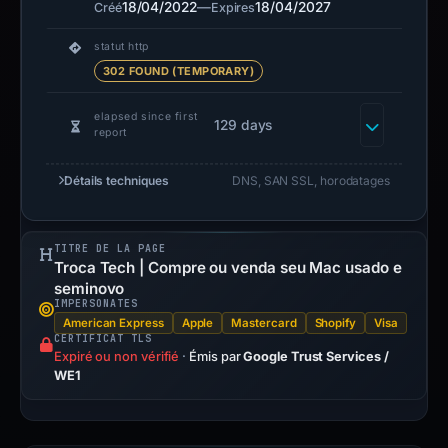
18/04/2022
—
18/04/2027
Créé
Expires
statut http
302 FOUND (TEMPORARY)
elapsed since first
129 days
report
Détails techniques
DNS, SAN SSL, horodatages
TITRE DE LA PAGE
Troca Tech | Compre ou venda seu Mac usado e
seminovo
IMPERSONATES
American Express
Apple
Mastercard
Shopify
Visa
CERTIFICAT TLS
Expiré ou non vérifié
·
Émis par
Google Trust Services /
WE1