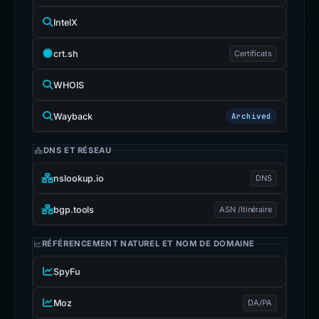
IntelX
crt.sh
Certificats
WHOIS
Wayback
Archived
DNS ET RÉSEAU
nslookup.io
DNS
bgp.tools
ASN /Itinéraire
RÉFÉRENCEMENT NATUREL ET NOM DE DOMAINE
SpyFu
Moz
DA/PA