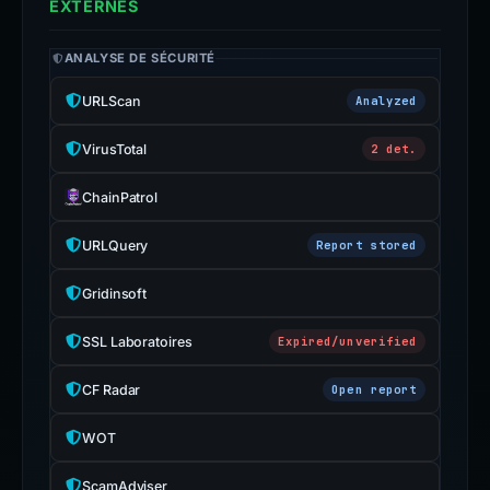
EXTERNES
ANALYSE DE SÉCURITÉ
URLScan
Analyzed
VirusTotal
2 det.
ChainPatrol
URLQuery
Report stored
Gridinsoft
SSL Laboratoires
Expired/unverified
CF Radar
Open report
WOT
ScamAdviser