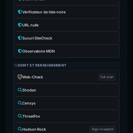
Vérificateur de liste noire
URL nulle
Sucuri SiteCheck
Observatoire MDN
OSINT ET RENSEIGNEMENT
Web-Check
Full scan
Shodan
Censys
ThreatFox
Hudson Rock
Sign-in search