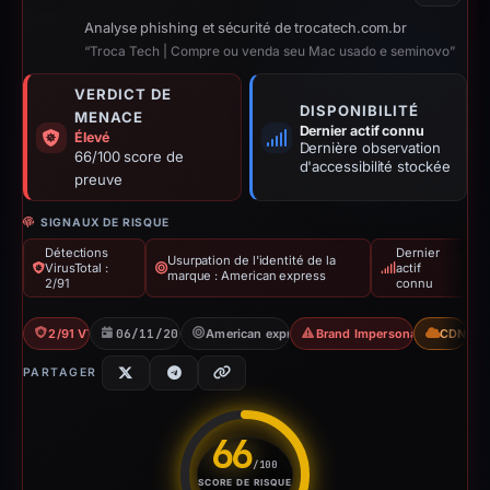
Analyse phishing et sécurité de trocatech.com.br
“Troca Tech | Compre ou venda seu Mac usado e seminovo”
VERDICT DE
DISPONIBILITÉ
MENACE
Dernier actif connu
Élevé
Dernière observation
66/100 score de
d'accessibilité stockée
preuve
SIGNAUX DE RISQUE
Détections
Dernier
Usurpation de l'identité de la
VirusTotal :
actif
marque : American express
2/91
connu
2/91 VT
06/11/2025
American express
Brand Impersonation
CDN
PARTAGER
66
/100
SCORE DE RISQUE
Score de risque : 66 sur 100. 