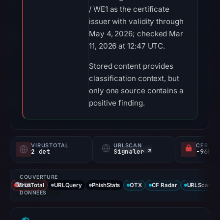
/ WE1 as the certificate
issuer with validity through
May 4, 2026; checked Mar
11, 2026 at 12:47 UTC.
Stored content provides
classification context, but
only one source contains a
positive finding.
VIRUSTOTAL
URLSCAN
CERTIF
2 det
Signaler ↗
COUVERTURE
VirusTotal
DES
URLQuery
PhishStats
OTX
CF Radar
URLScan ca
DONNÉES