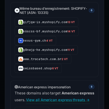
Même bureau d’enregistrement: SHOPIFY-
6
NET (ASN: 13335)
qifjgw-is.myshopify.com
13 VT
k6scss-bf.myshopify.com
14 VT
nexus-gym.ch
4 VT
g8nwjp-he.myshopify.com
11 VT
www.trocatech.com.br
2 VT
swissbased.shop
6 VT
American express impersonation
8
These domains also target
American express
users.
View all American express threats →