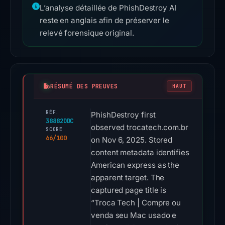
L’analyse détaillée de PhishDestroy AI
reste en anglais afin de préserver le
relevé forensique original.
RÉSUMÉ DES PREUVES
HAUT
RÉF.
PhishDestroy first
38882DDC
observed trocatech.com.br
SCORE
66/100
on Nov 6, 2025. Stored
content metadata identifies
American express as the
apparent target. The
captured page title is
“Troca Tech | Compre ou
venda seu Mac usado e