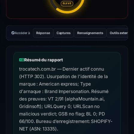
ÉLEVÉ
Accéder à
Réponse
Captures
Renseignements
Outils externes
Résumé du rapport
trocatech.com.br — Dernier actif connu
(HTTP 302). Usurpation de l'identité de la
marque : American express; Type
d'arnaque : Brand Impersonation. Résumé
des preuves: VT 2/91 (alphaMountain.ai,
Gridinsoft); URLQuery 0; URLScan no
malicious verdict; GSB no flag; BL 0; PD
66/100. Bureau d’enregistrement: SHOPIFY-
NET (ASN: 13335).