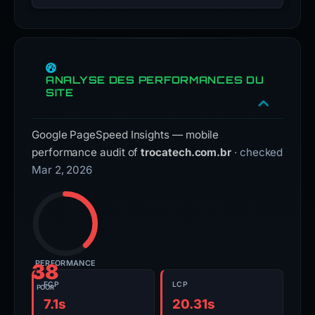
ANALYSE DES PERFORMANCES DU
SITE
Google PageSpeed Insights — mobile
performance audit of
trocatech.com.br
· checked
Mar 2, 2026
PERFORMANCE
38
FCP
LCP
POOR
7.1s
20.31s