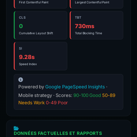
First Contentful Paint
Largest Contentful Paint
CLS
TBT
0
730ms
Cumulative Layout Shift
Total Blocking Time
SI
9.28s
Speed Index
Powered by
Google PageSpeed Insights
·
Mobile strategy · Scores:
90-100 Good
50-89
Needs Work
0-49 Poor
DONNÉES FACTUELLES ET RAPPORTS