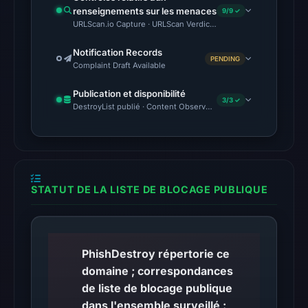
renseignements sur les menaces
external
9/9 ✓
URLScan.io Capture · URLScan Verdict · Cloudflare Radar Report 
blocklist
matches
Notification Records
PENDING
were
Complaint Draft Available
recorded
Publication et disponibilité
in
3/3 ✓
DestroyList publié · Content Observed Unavailable · Délai avant 
the
snapshot
from
Aug
6,
STATUT DE LA LISTE DE BLOCAGE PUBLIQUE
2026
at
22:20
PhishDestroy répertorie ce
UTC.
domaine ; correspondances
Google
de liste de blocage publique
Safe
dans l'ensemble surveillé :
Browsing