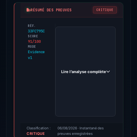
RÉSUMÉ DES PREUVES
CRITIQUE
RÉF.
PhishDestroy
33FC795C
first
SCORE
91/100
observed
MODE
ntade-
Evidence
v1
2.cfd
on
Lire l’analyse complète
Apr
12,
2026.
Evidence
score:
91/100
(a
triage
Classification :
06/08/2026
· Instantané des
CRITIQUE
score,
preuves enregistrées