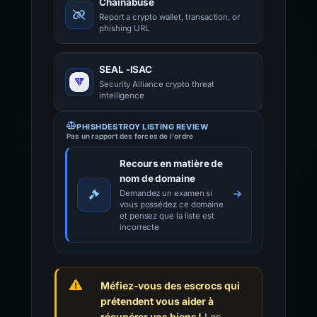
Chainabuse
Report a crypto wallet, transaction, or
phishing URL
SEAL -ISAC
Security Alliance crypto threat
intelligence
PHISHDESTROY LISTING REVIEW
Pas un rapport des forces de l'ordre
Recours en matière de
nom de domaine
Demandez un examen si
vous possédez ce domaine
et pensez que la liste est
incorrecte
Méfiez-vous des escrocs qui
prétendent vous aider à
récupérer vos biens !
Les