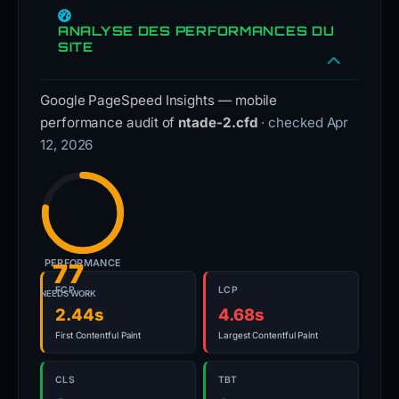
ANALYSE DES PERFORMANCES DU
SITE
Google PageSpeed Insights — mobile
performance audit of
ntade-2.cfd
· checked Apr
12, 2026
PERFORMANCE
77
FCP
LCP
NEEDS WORK
2.44s
4.68s
First Contentful Paint
Largest Contentful Paint
CLS
TBT