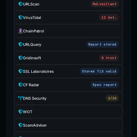
URLScan
Malveillant
VirusTotal
12 det.
ChainPatrol
URLQuery
Report stored
Gridinsoft
0 trust
SSL Laboratoires
Stored TLS valid
CF Radar
Open report
DNS Security
2/10
WOT
ScamAdviser