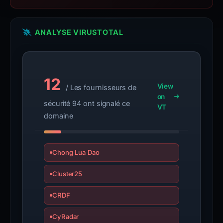
ANALYSE VIRUSTOTAL
12
View
/ Les fournisseurs de
on
sécurité 94 ont signalé ce
VT
domaine
Chong Lua Dao
Cluster25
CRDF
CyRadar