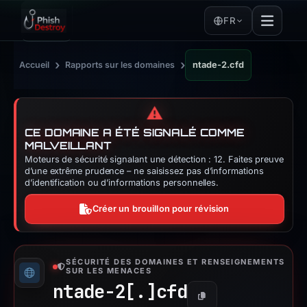
FR
›
›
Accueil
Rapports sur les domaines
ntade-2.cfd
⚠️
CE DOMAINE A ÉTÉ SIGNALÉ COMME
MALVEILLANT
Moteurs de sécurité signalant une détection : 12. Faites preuve
d’une extrême prudence – ne saisissez pas d’informations
d’identification ou d’informations personnelles.
Créer un brouillon pour révision
SÉCURITÉ DES DOMAINES ET RENSEIGNEMENTS
SUR LES MENACES
ntade-2[.]
cfd
Copier