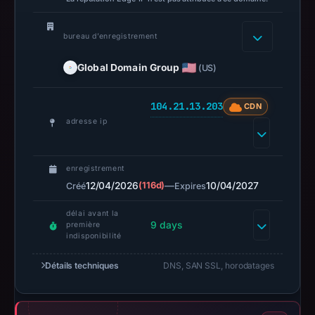
not
establish
safety.
bureau d’enregistrement
Context:
Global Domain Group
(US)
registrar
Global
104.21.13.203
CDN
Domain
adresse ip
Group
LLC,
enregistrement
IP
12/04/2026
(116d)
—
10/04/2027
Créé
Expires
address
104.21.13.203,
délai avant la
registration
9 days
première
indisponibilité
date
Apr
Détails techniques
DNS, SAN SSL, horodatages
12,
2026,
apparent