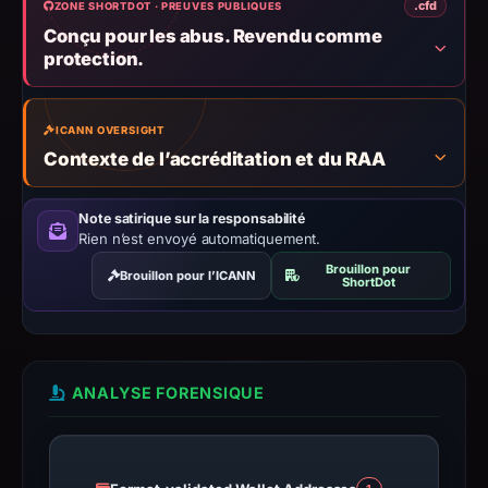
.cfd
ZONE SHORTDOT · PREUVES PUBLIQUES
target
Conçu pour les abus. Revendu comme
Bitcoin.
protection.
Infrastructure
details
may
ICANN OVERSIGHT
have
Contexte de l’accréditation et du RAA
changed
since
Note satirique sur la responsabilité
collection.
Rien n’est envoyé automatiquement.
Brouillon pour
Brouillon pour l’ICANN
This
ShortDot
report
summarizes
time-
bound
ANALYSE FORENSIQUE
observations,
not
a