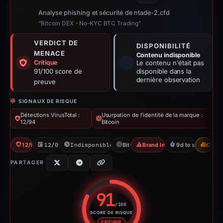
Analyse phishing et sécurité de ntade-2.cfd
“Bitcoin DEX - No-KYC BTC Trading”
VERDICT DE
DISPONIBILITÉ
MENACE
Contenu indisponible
Critique
Le contenu n'était pas
91/100 score de
disponible dans la
dernière observation
preuve
SIGNAUX DE RISQUE
Détections VirusTotal :
Usurpation de l'identité de la marque :
12/94
Bitcoin
12/94 VT
12/04/2026
Indisponible depuis 21/04/2026
Bitcoin
Brand Impersonation
9d to unavailabl
CDN
PARTAGER
91
/100
SCORE DE RISQUE
Score de risque : 91 sur 100. 
CRITIQUE