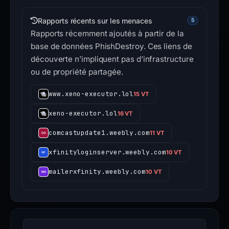
Rapports récents sur les menaces
5
Rapports récemment ajoutés à partir de la
base de données PhishDestroy. Ces liens de
découverte n’impliquent pas d’infrastructure
ou de propriété partagée.
www.xeno-executor.lol
15 VT
xeno-executor.lol
16 VT
comcastupdate1.weebly.com
11 VT
xfinityloginserver.weebly.com
10 VT
mailerxfinity.weebly.com
10 VT