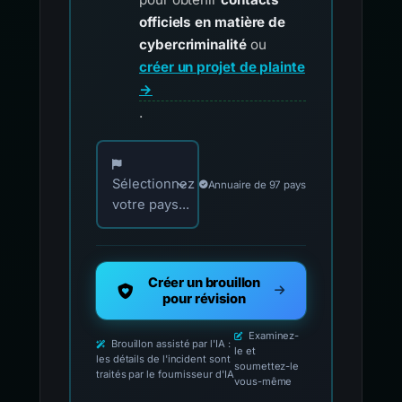
officiels en matière de
cybercriminalité
ou
créer un projet de plainte
→
.
Choisissez votre pays pour les contacts offici
Sélectionnez
Annuaire de 97 pays
votre pays...
Créer un brouillon
pour révision
Examinez-
Brouillon assisté par l'IA :
le et
les détails de l'incident sont
soumettez-le
traités par le fournisseur d'IA
vous-même