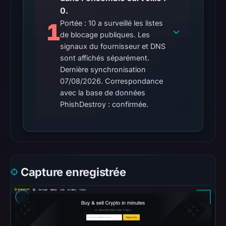
0.
recorded
no
1
Portée : 10 a surveillé les listes
de blocage publiques. Les
flag
signaux du fournisseur et DNS
on
sont affichés séparément.
Apr
Dernière synchronisation
12,
07/08/2026. Correspondance
2026
avec la base de données
at
PhishDestroy : confirmée.
13:10
UTC.
AlienVault
OTX
recorded
Capture enregistrée
0
community
pulse
references
on