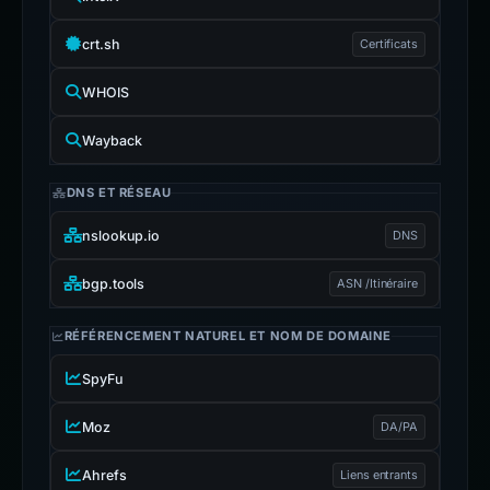
crt.sh
Certificats
WHOIS
Wayback
DNS ET RÉSEAU
nslookup.io
DNS
bgp.tools
ASN /Itinéraire
RÉFÉRENCEMENT NATUREL ET NOM DE DOMAINE
SpyFu
Moz
DA/PA
Ahrefs
Liens entrants