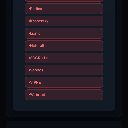
Fortinet
Kaspersky
Lionic
Netcraft
SOCRadar
Sophos
VIPRE
Webroot