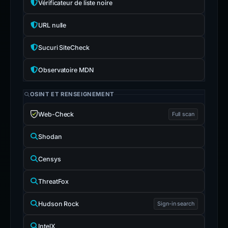
Vérificateur de liste noire
URL nulle
Sucuri SiteCheck
Observatoire MDN
OSINT ET RENSEIGNEMENT
Web-Check
Full scan
Shodan
Censys
ThreatFox
Hudson Rock
Sign-in search
IntelX