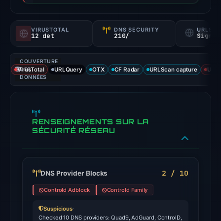
not
a
VIRUSTOTAL
DNS SECURITY
URLSC
probability).
12 det
210/
Signal
Threat
COUVERTURE
signals:
VirusTotal
DES
URLQuery
OTX
CF Radar
URLScan capture
URLS
12
DONNÉES
of
94
VirusTotal
RENSEIGNEMENTS SUR LA
engines
SÉCURITÉ RÉSEAU
flagged
the
domain
2 / 10
DNS Provider Blocks
on
Apr
Controld Adblock
Controld Family
13,
Suspicious
·
2026
Checked 10 DNS providers: Quad9, AdGuard, ControlD,