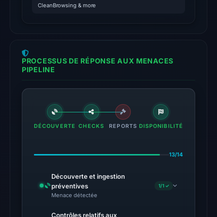
at
CleanBrowsing & more
03:02
UTC.
No
conclusive
PROCESSUS DE RÉPONSE AUX MENACES
PIPELINE
timestamped
HTTP
response
is
available;
DÉCOUVERTE
CHECKS
REPORTS
DISPONIBILITÉ
current
reachability
13/14
is
unverified.
Découverte et ingestion
préventives
1/1 ✓
Other
Menace détectée
observations:
No
Contrôles relatifs aux