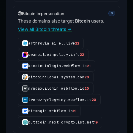
Bitcoin impersonation
8
These domains also target
Bitcoin
users.
View all Bitcoin threats →
arthrovia-ai-el.live
22
swanbitcoinpolicy.info
22
kocoinuinlogin.webflow.io
21
bitcoinglobal-system.com
20
myndaxuilogin.webflow.io
20
trerezryrlogwiny.webflow.io
20
bitmogin.webflow.io
19
buttcoin.next-cryptolist.net
19