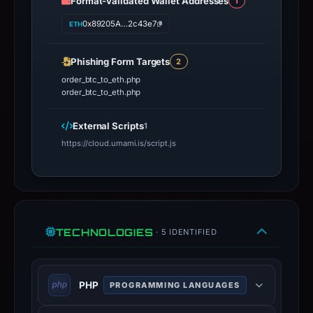
Format-validated Wallet Addresses
1
live
0x89205A…2c43e7
guarantee.
ETH
Avoid
interacting
Phishing Form Targets
2
with
order_btc_to_eth.php
order_btc_to_eth.php
the
domain;
External Scripts
1
submit
https://cloud.umami.is/script.js
an
appeal
if
the
report
TECHNOLOGIES
· 5 IDENTIFIED
is
inaccurate.
PHP
PROGRAMMING LANGUAGES