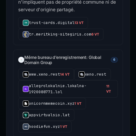
n'impliquent pas de propriété commune ni de
serveur d'origine partagé.
trust-cards.digital
13 VT
tr.meritking-sitegiris.com
6 VT
Même bureau d’enregistrement: Global
6
Domain Group
www.xeno.rest
xeno.rest
14 VT
allegrolokalnie.lokalna-
11
1920088771.lol
VT
unicornmemecoin.xyz
1 VT
appvirtualsio.lat
hoodiefun.xyz
1 VT