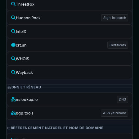
ThreatFox
Hudson Rock
Sign-in search
IntelX
crt.sh
Certificats
WHOIS
Wayback
DNS ET RÉSEAU
nslookup.io
DNS
bgp.tools
ASN /Itinéraire
RÉFÉRENCEMENT NATUREL ET NOM DE DOMAINE