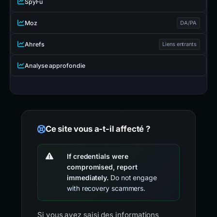
SpyFu
Moz
DA/PA
Ahrefs
Liens entrants
Analyse approfondie
Ce site vous a-t-il affecté ?
If credentials were
compromised, report
immediately.
Do not engage
with recovery scammers.
Si vous avez saisi des informations