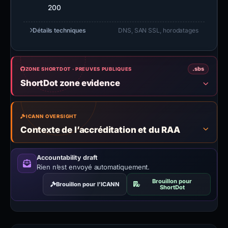
200
Détails techniques
DNS, SAN SSL, horodatages
.sbs
ZONE SHORTDOT · PREUVES PUBLIQUES
ShortDot zone evidence
ICANN OVERSIGHT
Contexte de l’accréditation et du RAA
Accountability draft
Rien n’est envoyé automatiquement.
Brouillon pour
Brouillon pour l’ICANN
ShortDot