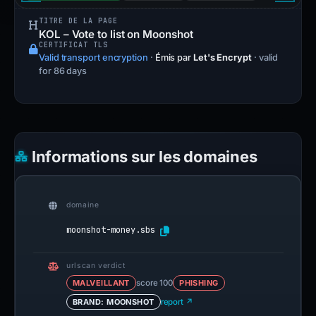
TITRE DE LA PAGE
KOL – Vote to list on Moonshot
CERTIFICAT TLS
Valid transport encryption
·
Émis par
Let's Encrypt
· valid
for 86 days
Informations sur les domaines
domaine
moonshot-money.sbs
urlscan verdict
MALVEILLANT
score 100
PHISHING
BRAND: MOONSHOT
report ↗