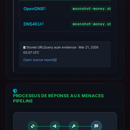
OpenDNS
moonshot-money.sbs
ph
DNS4EU
moonshot-money.sbs
ma
Stored URLQuery scan evidence · Mar 21, 2026
05:07 UTC
Open source report
PROCESSUS DE RÉPONSE AUX MENACES
PIPELINE