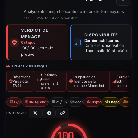
Copier
Analyse phishing et sécurité de moonshot-money.sbs
“KOL – Vote to list on Moonshot”
VERDICT DE
DISPONIBILITÉ
MENACE
Dernier actif connu
Critique
Dernière observation
100/100 score de
d'accessibilité stockée
preuve
SIGNAUX DE RISQUE
URLQuery
Détections
Usurpation de
Dernier
threat
VirusTotal :
l'identité de la
actif
systems: 2
17/91
marque : Moonshot
connu
alerts
17/91 VT
URLQuery: 2 threat alerts
21/03/2026
Moonshot
Crypto Scam
1 Report Sent
CDN
PARTAGER
100