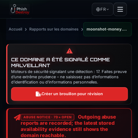
FR
›
›
Accueil
Rapports sur les domaines
moonshot-money.sbs
⚠️
CE DOMAINE A ÉTÉ SIGNALÉ COMME
MALVEILLANT
Moteurs de sécurité signalant une détection : 17. Faites preuve
d’une extrême prudence – ne saisissez pas d’informations
d’identification ou d’informations personnelles.
Créer un brouillon pour révision
Outgoing abuse
ABUSE NOTICE · 7D+ OPEN
reports are recorded; the latest stored
availability evidence still shows the
domain reachable.