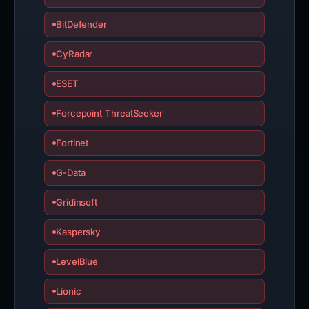
BitDefender
CyRadar
ESET
Forcepoint ThreatSeeker
Fortinet
G-Data
Gridinsoft
Kaspersky
LevelBlue
Lionic