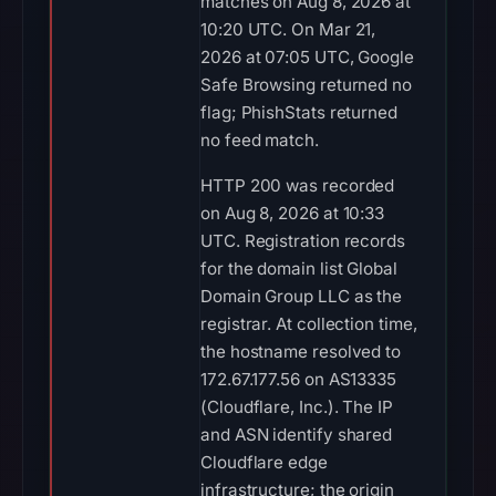
matches on Aug 8, 2026 at
10:20 UTC. On Mar 21,
2026 at 07:05 UTC, Google
Safe Browsing returned no
flag; PhishStats returned
no feed match.
HTTP 200 was recorded
on Aug 8, 2026 at 10:33
UTC. Registration records
for the domain list Global
Domain Group LLC as the
registrar. At collection time,
the hostname resolved to
172.67.177.56 on AS13335
(Cloudflare, Inc.). The IP
and ASN identify shared
Cloudflare edge
infrastructure; the origin