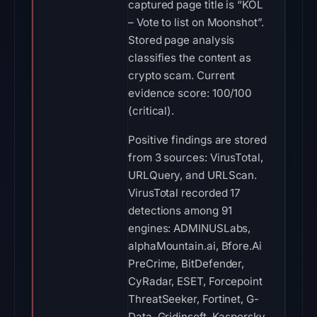
captured page title is “KOL
– Vote to list on Moonshot”.
Stored page analysis
classifies the content as
crypto scam. Current
evidence score: 100/100
(critical).
Positive findings are stored
from 3 sources: VirusTotal,
URLQuery, and URLScan.
VirusTotal recorded 17
detections among 91
engines: ADMINUSLabs,
alphaMountain.ai, Bfore.Ai
PreCrime, BitDefender,
CyRadar, ESET, Forcepoint
ThreatSeeker, Fortinet, G-
Data, Gridinsoft, Kaspersky,