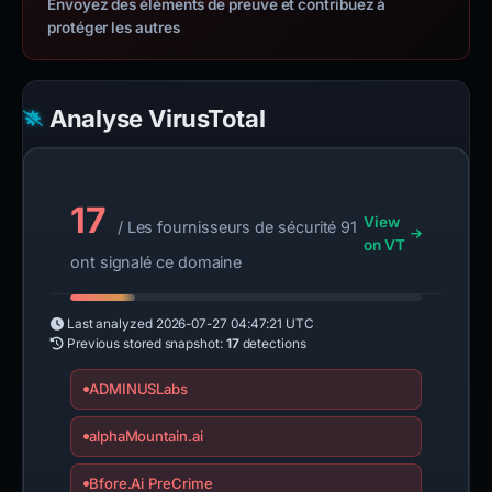
Envoyez des éléments de preuve et contribuez à
protéger les autres
Analyse VirusTotal
17
View
/ Les fournisseurs de sécurité 91
on VT
ont signalé ce domaine
Last analyzed
2026-07-27 04:47:21 UTC
Previous stored snapshot:
17
detections
ADMINUSLabs
alphaMountain.ai
Bfore.Ai PreCrime