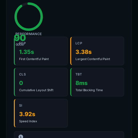
PERFORMANCE
90
FCP
LCP
GOOD
1.35s
3.38s
First Contentful Paint
Largest Contentful Paint
CLS
TBT
0
8ms
Cumulative Layout Shift
Total Blocking Time
SI
3.92s
Speed Index