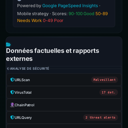
Powered by
Google PageSpeed Insights
·
Mobile strategy · Scores:
90-100 Good
50-89
Needs Work
0-49 Poor
Données factuelles et rapports
externes
ANALYSE DE SÉCURITÉ
URLScan
Malveillant
VirusTotal
17 det.
ChainPatrol
URLQuery
2 threat alerts