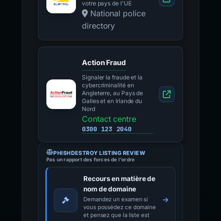
votre pays de l'UE
National police
directory
Action Fraud
Signaler la fraude et la
cybercriminalité en
Angleterre, au Pays de
Galles et en Irlande du
Nord
Contact centre
0300 123 2040
PHISHDESTROY LISTING REVIEW
Pas un rapport des forces de l'ordre
Recours en matière de
nom de domaine
Demandez un examen si
vous possédez ce domaine
et pensez que la liste est