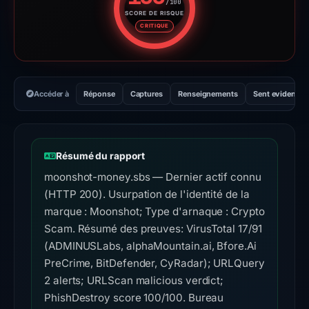
/100
SCORE DE RISQUE
Score de risque : 100 sur 100.
CRITIQUE
Accéder à
Réponse
Captures
Renseignements
Sent evidence
Résumé du rapport
moonshot-money.sbs — Dernier actif connu
(HTTP 200). Usurpation de l'identité de la
marque : Moonshot; Type d'arnaque : Crypto
Scam. Résumé des preuves: VirusTotal 17/91
(ADMINUSLabs, alphaMountain.ai, Bfore.Ai
PreCrime, BitDefender, CyRadar); URLQuery
2 alerts; URLScan malicious verdict;
PhishDestroy score 100/100. Bureau