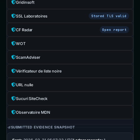
Gridinsoft
SSL Laboratoires
Stored TLS valid
CF Radar
Open report
WOT
ScamAdviser
Vérificateur de liste noire
URL nulle
Sucuri SiteCheck
Observatoire MDN
SUBMITTED EVIDENCE SNAPSHOT