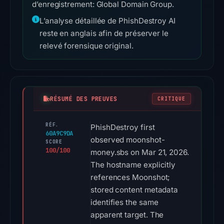
d’enregistrement: Global Domain Group.
L’analyse détaillée de PhishDestroy AI
reste en anglais afin de préserver le
relevé forensique original.
RÉSUMÉ DES PREUVES
CRITIQUE
RÉF.
PhishDestroy first
60A9C9DA
observed moonshot-
SCORE
100/100
money.sbs on Mar 21, 2026.
The hostname explicitly
references Moonshot;
stored content metadata
identifies the same
apparent target. The