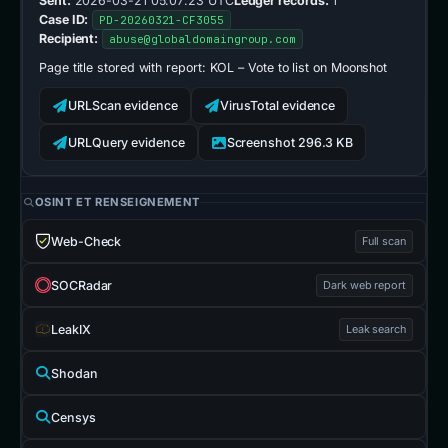
Sent:
2026-03-21 05:07:23 UTC
Ledger records:
1
Case ID:
PD-20260321-CF3055
Recipient:
abuse@globaldomaingroup.com
Page title stored with report:
KOL – Vote to list on Moonshot
URLScan evidence
VirusTotal evidence
URLQuery evidence
Screenshot 296.3 KB
OSINT ET RENSEIGNEMENT
Web-Check
Full scan
SOCRadar
Dark web report
LeakIX
Leak search
Shodan
Censys