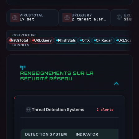
VIRUSTOTAL
URLQUERY
URLSC
17 det
2 threat alerts
Signal
COUVERTURE
VirusTotal
DES
URLQuery
PhishStats
OTX
CF Radar
URLScan ca
DONNÉES
RENSEIGNEMENTS SUR LA
SÉCURITÉ RÉSEAU
Threat Detection Systems
2 alerts
DETECTION SYSTEM
INDICATOR
VE