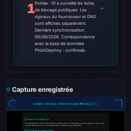
1
Portée : 10 a surveillé les listes
No
de blocage publiques. Les
external
signaux du fournisseur et DNS
blocklist
sont affichés séparément.
matches
Dernière synchronisation
were
06/08/2026. Correspondance
recorded
avec la base de données
in
PhishDestroy : confirmée.
the
snapshot
from
Aug
6,
Capture enregistrée
2026
at
02:20
UTC.
Google
Safe