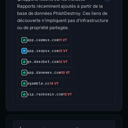
Rapports récemment ajoutés à partir de la
base de données PhishDestroy. Ces liens de
découverte n’impliquent pas d’infrastructure
ou de propriété partagée.
app.caemux.com
11 VT
app.zeopox.com
12 VT
go.deezbet.com
12 VT
app.danewex.com
10 VT
xgamble.cc
14 VT
vip.rackswin.com
12 VT