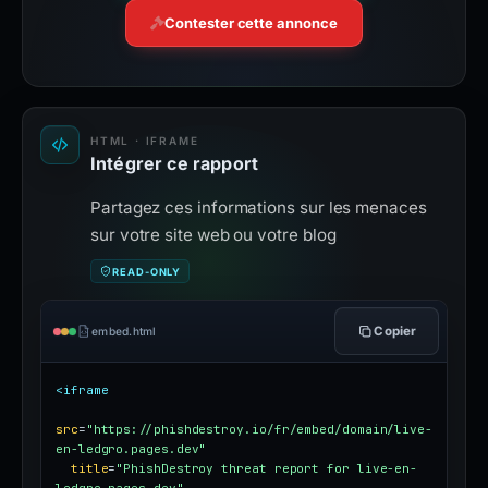
Contester cette annonce
HTML · IFRAME
Intégrer ce rapport
Partagez ces informations sur les menaces
sur votre site web ou votre blog
READ-ONLY
Copier
embed.html
<iframe
src
=
"https://phishdestroy.io/fr/embed/domain/live-
en-ledgro.pages.dev"
title
=
"PhishDestroy threat report for live-en-