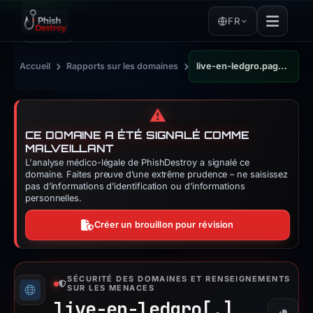
FR
›
›
Accueil
Rapports sur les domaines
live-en-ledgro.pages.dev
⚠️
CE DOMAINE A ÉTÉ SIGNALÉ COMME
MALVEILLANT
L'analyse médico-légale de PhishDestroy a signalé ce
domaine. Faites preuve d’une extrême prudence – ne saisissez
pas d’informations d’identification ou d’informations
personnelles.
Créer un brouillon pour révision
SÉCURITÉ DES DOMAINES ET RENSEIGNEMENTS
SUR LES MENACES
live-en-ledgro[.]