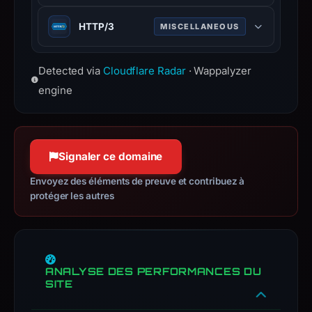
connections only.
Web infrastructure and security
Ledger.
HTTP/3
MISCELLANEOUS
company providing CDN, DDoS
Infrastructure
mitigation, and DNS services.
details
Third major version of HTTP
may
www.cloudflare.com
Detected via
Cloudflare Radar
· Wappalyzer
protocol, built on QUIC for faster,
have
more reliable connections.
engine
changed
since
collection.
Signaler ce domaine
This
Envoyez des éléments de preuve et contribuez à
report
protéger les autres
summarizes
time-
bound
observations,
not
ANALYSE DES PERFORMANCES DU
SITE
a
live