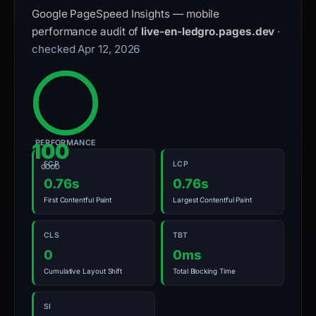
guarantee.
Google PageSpeed Insights — mobile
Avoid
performance audit of
live-en-ledgro.pages.dev
·
interacting
checked Apr 12, 2026
with
the
domain;
submit
an
PERFORMANCE
100
appeal
FCP
LCP
if
GOOD
0.76s
0.76s
the
First Contentful Paint
Largest Contentful Paint
report
is
CLS
TBT
inaccurate.
0
0ms
Cumulative Layout Shift
Total Blocking Time
SI