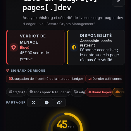
Copier
pages[.]
dev
Analyse phishing et sécurité de live-en-ledgro.pages.dev
“Ledger Live | Secure Crypto Management”
DISPONIBILITÉ
VERDICT DE
Accessible · accès
MENACE
restreint
Élevé
Réponse accessible ;
45/100 score de
le contenu de la page
preuve
n'a pas été vérifié
SIGNAUX DE RISQUE
Usurpation de l'identité de la marque : Ledger
Dernier actif connu
12/04/2026
Indisponible depuis 06/06/2026
Ledger
Brand Impersonation
CDN
PARTAGER
45
/100