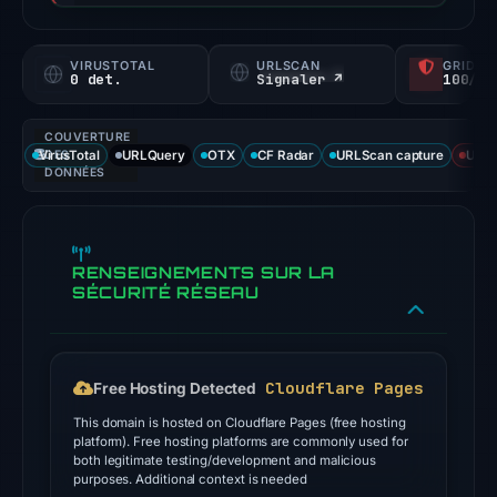
score,
not
VIRUSTOTAL
URLSCAN
GRIDIN
a
0 det.
Signaler ↗
100/
probability).
COUVERTURE
No
VirusTotal
DES
URLQuery
OTX
CF Radar
URLScan capture
URLS
positive
DONNÉES
third-
party
signal
RENSEIGNEMENTS SUR LA
appears
SÉCURITÉ RÉSEAU
in
the
available
Cloudflare Pages
Free Hosting Detected
source
results.
This domain is hosted on Cloudflare Pages (free hosting
platform). Free hosting platforms are commonly used for
both legitimate testing/development and malicious
The
purposes. Additional context is needed
endpoint