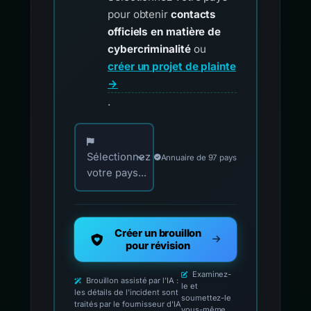
pour obtenir
contacts
officiels en matière de
cybercriminalité
ou
créer un projet de plainte
→
.
Choisissez votre pays pour les contacts offici
Sélectionnez
Annuaire de 97 pays
votre pays...
Créer un brouillon
pour révision
Examinez-
Brouillon assisté par l'IA :
le et
les détails de l'incident sont
soumettez-le
traités par le fournisseur d'IA
vous-même