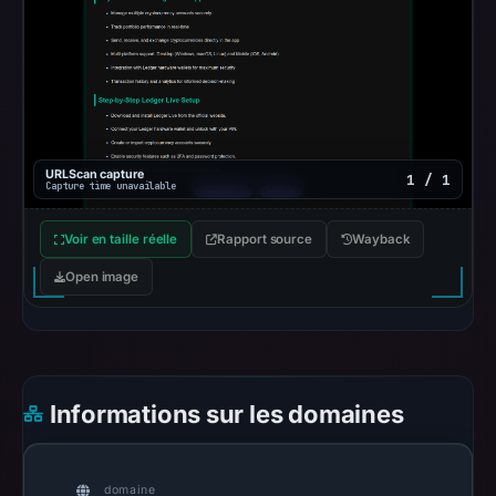
Browsing
recorded
no
flag
on
Apr
URLScan capture
1 / 1
Capture time unavailable
12,
2026
Voir en taille réelle
Rapport source
Wayback
at
20:26
Open image
UTC.
AlienVault
OTX
recorded
Informations sur les domaines
0
community
pulse
domaine
references