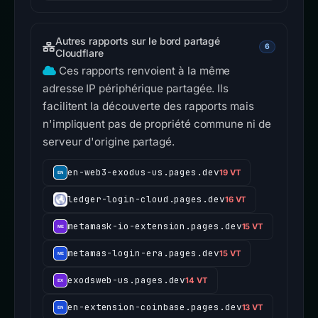
Autres rapports sur le bord partagé
6
Cloudflare
Ces rapports renvoient à la même
adresse IP périphérique partagée. Ils
facilitent la découverte des rapports mais
n'impliquent pas de propriété commune ni de
serveur d'origine partagé.
en-web3-exodus-us.pages.dev
19 VT
ledger-login-cloud.pages.dev
16 VT
metamask-io-extension.pages.dev
15 VT
metamas-login-era.pages.dev
15 VT
exodsweb-us.pages.dev
14 VT
en-extension-coinbase.pages.dev
13 VT