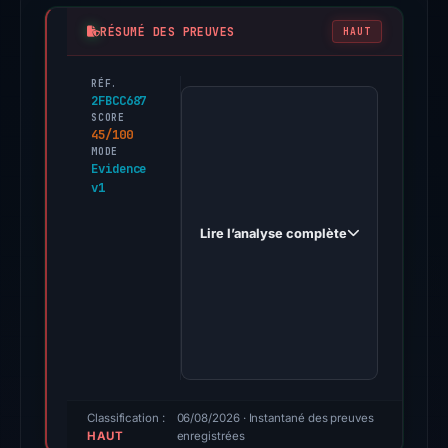
RÉSUMÉ DES PREUVES
HAUT
RÉF.
PhishDestroy
2FBCC687
first
SCORE
45/100
observed
MODE
live-
Evidence
v1
en-
ledgro.pages.dev
Lire l’analyse complète
on
Apr
12,
2026.
Evidence
score:
45/100
(a
Classification :
06/08/2026
· Instantané des preuves
HAUT
enregistrées
triage