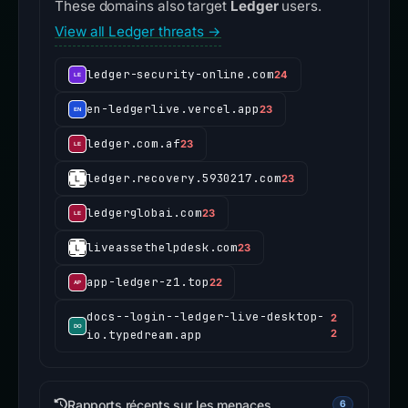
These domains also target
Ledger
users.
View all Ledger threats →
ledger-security-online.com
24
en-ledgerlive.vercel.app
23
ledger.com.af
23
ledger.recovery.5930217.com
23
ledgerglobai.com
23
liveassethelpdesk.com
23
app-ledger-z1.top
22
docs--login--ledger-live-desktop-
2
io.typedream.app
2
Rapports récents sur les menaces
6