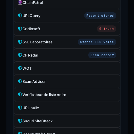
ChainPatrol
URLQuery
Report stored
Gridinsoft
0 trust
SSL Laboratoires
Stored TLS valid
CF Radar
Open report
WOT
ScamAdviser
Vérificateur de liste noire
URL nulle
Sucuri SiteCheck