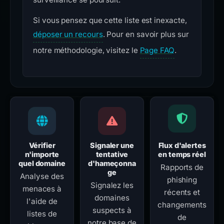
Si vous pensez que cette liste est inexacte,
déposer un recours
. Pour en savoir plus sur
notre méthodologie, visitez le
Page FAQ
.
Vérifier
Signaler une
Flux d'alertes
n'importe
tentative
en temps réel
quel domaine
d'hameçonna
Rapports de
ge
Analyse des
phishing
Signalez les
menaces à
récents et
domaines
l'aide de
changements
suspects à
listes de
de
notre base de