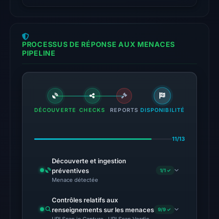
responded
with
HTTP
PROCESSUS DE RÉPONSE AUX MENACES
403
PIPELINE
on
Aug
5,
2026
at
DÉCOUVERTE
CHECKS
REPORTS
DISPONIBILITÉ
01:04
UTC,
11/13
but
access
Découverte et ingestion
was
préventives
1/1 ✓
Menace détectée
restricted;
content
Contrôles relatifs aux
availability
renseignements sur les menaces
9/9 ✓