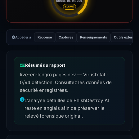
SCORE DE RISQUE
Score de risque : 45 sur 100. 
ÉLEVÉ
Accéder à
Réponse
Captures
Renseignements
Outils externes
Résumé du rapport
live-en-ledgro.pages.dev — VirusTotal :
0/94 détection. Consultez les données de
sécurité enregistrées.
L’analyse détaillée de PhishDestroy AI
reste en anglais afin de préserver le
relevé forensique original.