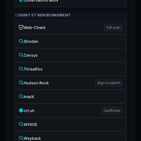
Observatoire MDN
OSINT ET RENSEIGNEMENT
Web-Check
Full scan
Shodan
Censys
ThreatFox
Hudson Rock
Sign-in search
IntelX
crt.sh
Certificats
WHOIS
Wayback