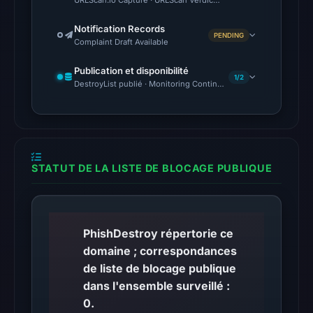
remains
URLScan.io Capture · URLScan Verdict · Cloudflare Radar Report 
unconfirmed.
Notification Records
PENDING
Complaint Draft Available
Other
observations:
Publication et disponibilité
1/2
VirusTotal
DestroyList publié · Monitoring Continues
recorded
no
detections
among
STATUT DE LA LISTE DE BLOCAGE PUBLIQUE
94
engines
on
Jul
PhishDestroy répertorie ce
18,
domaine ; correspondances
2026
de liste de blocage publique
at
dans l'ensemble surveillé :
16:45
0.
UTC.