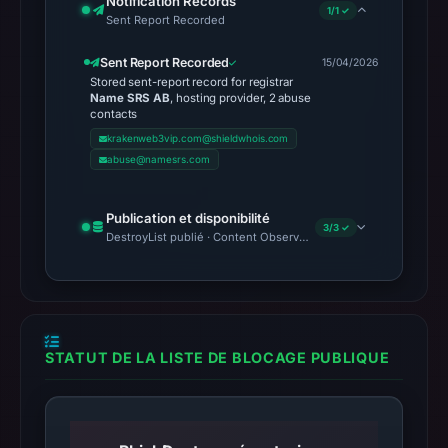
Notification Records
1/1 ✓
Sent Report Recorded
Sent Report Recorded
15/04/2026
Stored sent-report record for registrar
Name SRS AB
, hosting provider, 2 abuse
contacts
krakenweb3vip.com@shieldwhois.com
abuse@namesrs.com
Publication et disponibilité
3/3 ✓
DestroyList publié · Content Observed Unavailable · Délai avant 
STATUT DE LA LISTE DE BLOCAGE PUBLIQUE