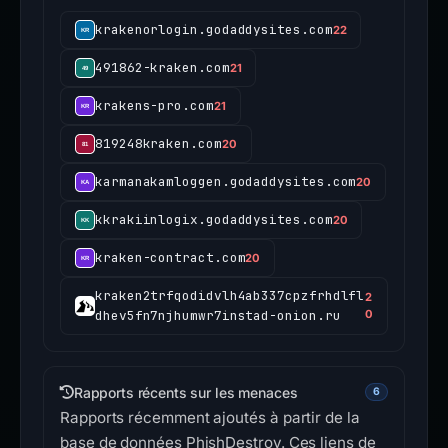
krakenorlogin.godaddysites.com
22
491862-kraken.com
21
krakens-pro.com
21
819248kraken.com
20
karmanakamloggen.godaddysites.com
20
kkrakiinlogix.godaddysites.com
20
kraken-contract.com
20
kraken2trfqodidvlh4ab337cpzfrhdlfl
2
dhev5fn7njhumwr7instad-onion.ru
0
Rapports récents sur les menaces
6
Rapports récemment ajoutés à partir de la
base de données PhishDestroy. Ces liens de