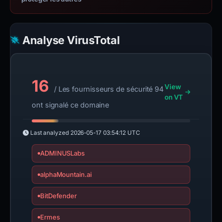
Analyse VirusTotal
16
View
/ Les fournisseurs de sécurité 94
on VT
ont signalé ce domaine
Last analyzed
2026-05-17 03:54:12 UTC
ADMINUSLabs
alphaMountain.ai
BitDefender
Ermes