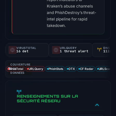
Kraken’s abuse channels
and PhishDestroy’s threat-
intel pipeline for rapid
takedown.
VIRUSTOTAL
URLQUERY
DNS SE
16 det
1 threat alert
112/
COUVERTURE
VirusTotal
DES
URLQuery
PhishStats
OTX
CF Radar
URLScan ca
DONNÉES
RENSEIGNEMENTS SUR LA
SÉCURITÉ RÉSEAU