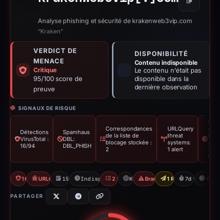
Copier
Analyse phishing et sécurité de krakenweb3vip.com
“Kraken”
VERDICT DE
DISPONIBILITÉ
MENACE
Contenu indisponible
Critique
Le contenu n'était pas
95/100 score de
disponible dans la
dernière observation
preuve
SIGNAUX DE RISQUE
Usur
Correspondances
URLQuery
de
Détections
Spamhaus
de la liste de
threat
l'ide
VirusTotal :
DBL:
blocage stockée :
systems:
de l
16/94
DBL_PHISH
2
1 alert
marq
Kra
16/94 VT
URLQuery: 1 threat alerts
15/04/2026
Indisponible depuis 23/04/2026
2 Blocklists
Kraken
Brand Impersonation
1 Report Sent
7d to unavail
H
PARTAGER