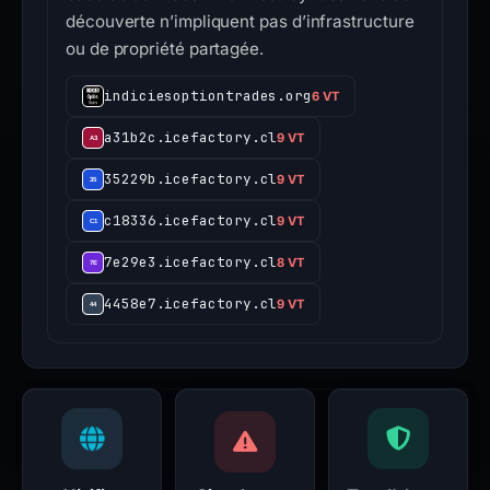
découverte n’impliquent pas d’infrastructure
ou de propriété partagée.
indiciesoptiontrades.org
6 VT
a31b2c.icefactory.cl
9 VT
35229b.icefactory.cl
9 VT
c18336.icefactory.cl
9 VT
7e29e3.icefactory.cl
8 VT
4458e7.icefactory.cl
9 VT