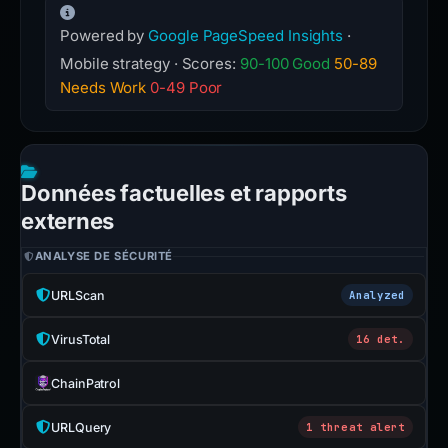
Powered by
Google PageSpeed Insights
·
Mobile strategy · Scores:
90-100 Good
50-89
Needs Work
0-49 Poor
Données factuelles et rapports
externes
ANALYSE DE SÉCURITÉ
URLScan
Analyzed
VirusTotal
16 det.
ChainPatrol
URLQuery
1 threat alert