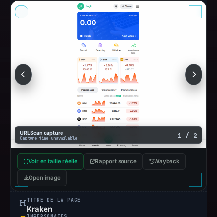
URLScan capture
1 / 2
Capture time unavailable
Voir en taille réelle
Rapport source
Wayback
Open image
TITRE DE LA PAGE
Kraken
IMPERSONATES