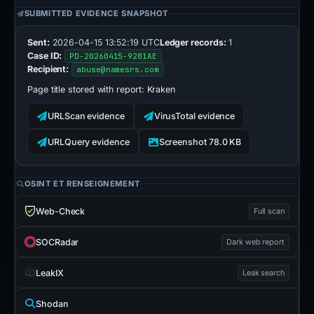
SUBMITTED EVIDENCE SNAPSHOT
Sent:
2026-04-15 13:52:19 UTC
Ledger records:
1
Case ID:
PD-20260415-9281AE
Recipient:
abuse@namesrs.com
Page title stored with report:
Kraken
URLScan evidence
VirusTotal evidence
URLQuery evidence
Screenshot 78.0 KB
OSINT ET RENSEIGNEMENT
Web-Check
Full scan
SOCRadar
Dark web report
LeakIX
Leak search
Shodan