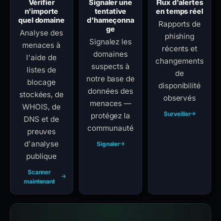
Vérifier
Signaler une
Flux d'alertes
n'importe
tentative
en temps réel
quel domaine
d'hameçonna
Rapports de
ge
Analyse des
phishing
Signalez les
menaces à
récents et
domaines
l'aide de
changements
suspects à
listes de
de
notre base de
blocage
disponibilité
données des
stockées, de
observés
menaces —
WHOIS, de
Surveiller
protégez la
DNS et de
communauté
preuves
d'analyse
Signaler
publique
Scanner
maintenant