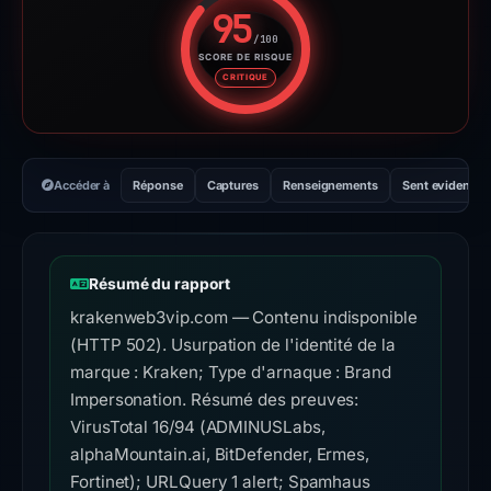
95
/100
SCORE DE RISQUE
Score de risque : 95 sur 100. 
CRITIQUE
Accéder à
Réponse
Captures
Renseignements
Sent evidence
Résumé du rapport
krakenweb3vip.com — Contenu indisponible
(HTTP 502). Usurpation de l'identité de la
marque : Kraken; Type d'arnaque : Brand
Impersonation. Résumé des preuves:
VirusTotal 16/94 (ADMINUSLabs,
alphaMountain.ai, BitDefender, Ermes,
Fortinet); URLQuery 1 alert; Spamhaus