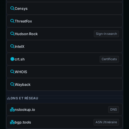
Censys
ThreatFox
Hudson Rock
Sign-in search
IntelX
crt.sh
Certificats
WHOIS
Wayback
DNS ET RÉSEAU
nslookup.io
DNS
bgp.tools
ASN /Itinéraire