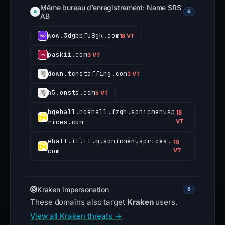
Même bureau d’enregistrement: Name SRS
6
AB
wow.3dgbbfu8gk.com
18 VT
paskii.com
3 VT
down.tcnstaffing.com
3 VT
h5.onsts.com
5 VT
hqehall.hqehall.fzgh.sonicmenusp
18
rices.com
VT
ehall.it.it.m.sonicmenusprices.
18
com
VT
Kraken impersonation
8
These domains also target
Kraken
users.
View all Kraken threats →