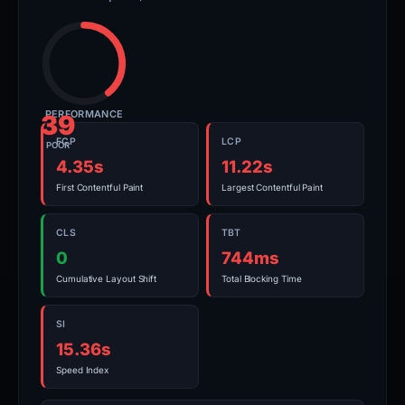
PERFORMANCE
39
FCP
LCP
POOR
4.35s
11.22s
First Contentful Paint
Largest Contentful Paint
CLS
TBT
0
744ms
Cumulative Layout Shift
Total Blocking Time
SI
15.36s
Speed Index