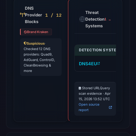
DNS
Threat
1 / 12
Provider
Detection
1 alert
Blocks
Systems
Brand Kraken
Suspicious
·
Checked 12 DNS
DETECTION SYSTEM
IND
providers: Quad9,
AdGuard, ControlD,
DNS4EU
kr
CleanBrowsing &
more
Stored URLQuery
scan evidence · Apr
15, 2026 13:52 UTC
Open source
report