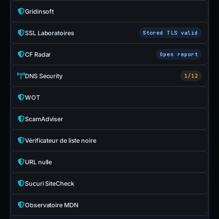
Gridinsoft
SSL Laboratoires
Stored TLS valid
CF Radar
Open report
DNS Security
1/12
WOT
ScamAdviser
Vérificateur de liste noire
URL nulle
Sucuri SiteCheck
Observatoire MDN