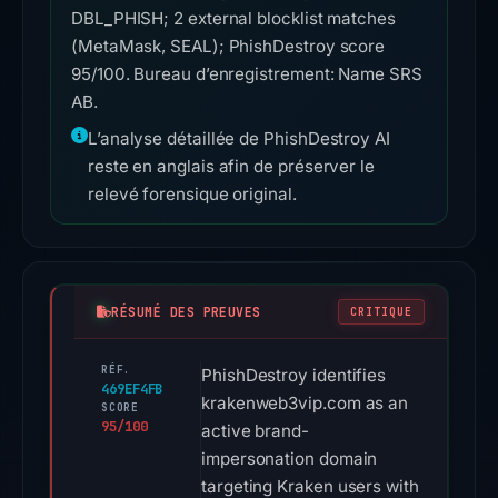
DBL_PHISH; 2 external blocklist matches
(MetaMask, SEAL); PhishDestroy score
95/100. Bureau d’enregistrement: Name SRS
AB.
L’analyse détaillée de PhishDestroy AI
reste en anglais afin de préserver le
relevé forensique original.
RÉSUMÉ DES PREUVES
CRITIQUE
RÉF.
PhishDestroy identifies
469EF4FB
krakenweb3vip.com as an
SCORE
95/100
active brand-
impersonation domain
targeting Kraken users with