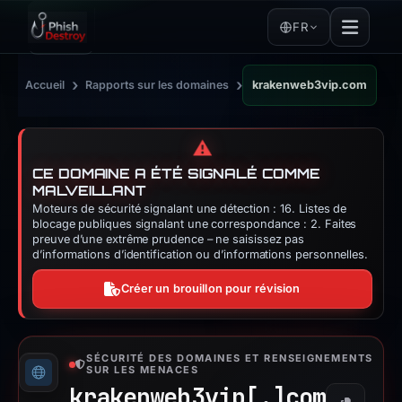
FR
›
›
Accueil
Rapports sur les domaines
krakenweb3vip.com
⚠️
CE DOMAINE A ÉTÉ SIGNALÉ COMME
MALVEILLANT
Moteurs de sécurité signalant une détection : 16. Listes de
blocage publiques signalant une correspondance : 2. Faites
preuve d’une extrême prudence – ne saisissez pas
d’informations d’identification ou d’informations personnelles.
Créer un brouillon pour révision
SÉCURITÉ DES DOMAINES ET RENSEIGNEMENTS
SUR LES MENACES
krakenweb3vip[.]
com