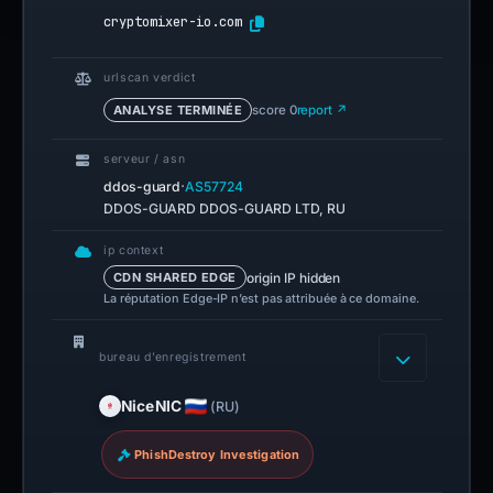
cryptomixer-io.com
urlscan verdict
ANALYSE TERMINÉE
score 0
report ↗
serveur / asn
·
ddos-guard
AS57724
DDOS-GUARD DDOS-GUARD LTD, RU
ip context
origin IP hidden
CDN SHARED EDGE
La réputation Edge-IP n’est pas attribuée à ce domaine.
bureau d’enregistrement
NiceNIC
(RU)
PhishDestroy Investigation