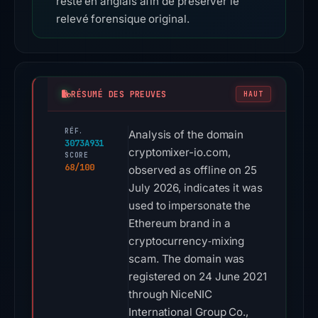
reste en anglais afin de préserver le
relevé forensique original.
RÉSUMÉ DES PREUVES
HAUT
RÉF.
Analysis of the domain
3073A931
cryptomixer-io.com,
SCORE
68/100
observed as offline on 25
July 2026, indicates it was
used to impersonate the
Ethereum brand in a
cryptocurrency‑mixing
scam. The domain was
registered on 24 June 2021
through NiceNIC
International Group Co.,