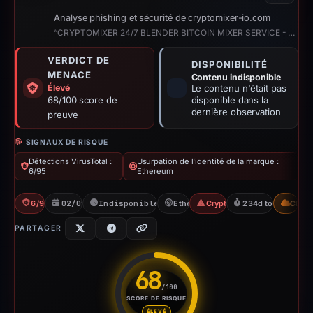
Analyse phishing et sécurité de cryptomixer-io.com
“CRYPTOMIXER 24/7 BLENDER BITCOIN MIXER SERVICE - CRYPTO MIXER”
VERDICT DE
DISPONIBILITÉ
MENACE
Contenu indisponible
Élevé
Le contenu n'était pas
68/100 score de
disponible dans la
dernière observation
preuve
SIGNAUX DE RISQUE
Détections VirusTotal :
Usurpation de l'identité de la marque :
6/95
Ethereum
6/95 VT
02/09/2025
Indisponible depuis 06/06/2026
Ethereum
Crypto Scam
234d to unavailab
CDN
PARTAGER
68
/100
SCORE DE RISQUE
Score de risque : 68 sur 100. 
ÉLEVÉ