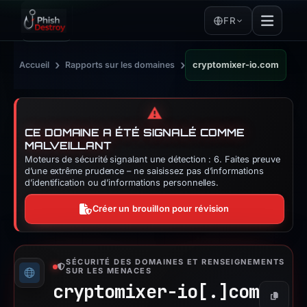
FR
›
›
Accueil
Rapports sur les domaines
cryptomixer-io.com
⚠️
CE DOMAINE A ÉTÉ SIGNALÉ COMME
MALVEILLANT
Moteurs de sécurité signalant une détection : 6. Faites preuve
d’une extrême prudence – ne saisissez pas d’informations
d’identification ou d’informations personnelles.
Créer un brouillon pour révision
SÉCURITÉ DES DOMAINES ET RENSEIGNEMENTS
SUR LES MENACES
cryptomixer-io[.]
com
Copier