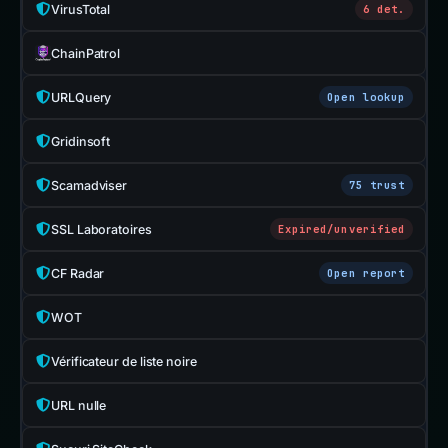
VirusTotal
6 det.
ChainPatrol
URLQuery
Open lookup
Gridinsoft
Scamadviser
75 trust
SSL Laboratoires
Expired/unverified
CF Radar
Open report
WOT
Vérificateur de liste noire
URL nulle