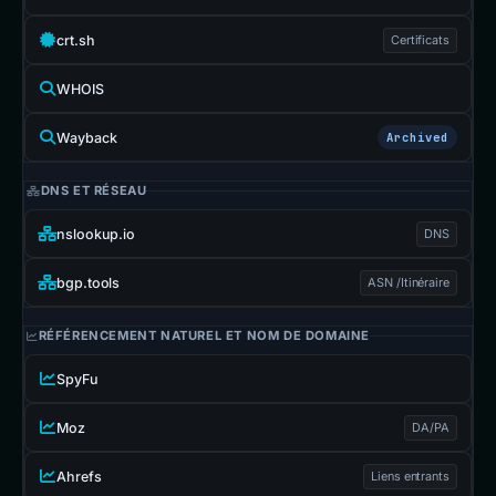
crt.sh
Certificats
WHOIS
Wayback
Archived
DNS ET RÉSEAU
nslookup.io
DNS
bgp.tools
ASN /Itinéraire
RÉFÉRENCEMENT NATUREL ET NOM DE DOMAINE
SpyFu
Moz
DA/PA
Ahrefs
Liens entrants