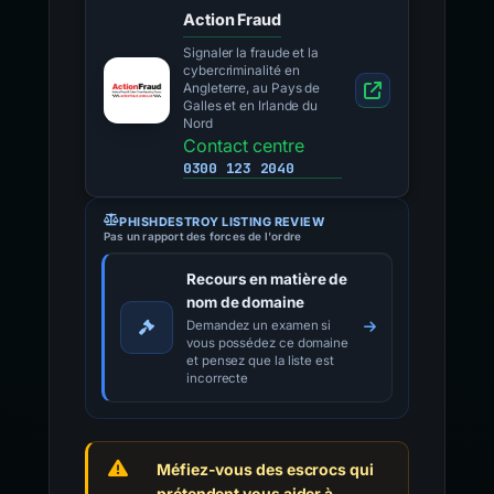
Action Fraud
Signaler la fraude et la
cybercriminalité en
Angleterre, au Pays de
Galles et en Irlande du
Nord
Contact centre
0300 123 2040
PHISHDESTROY LISTING REVIEW
Pas un rapport des forces de l'ordre
Recours en matière de
nom de domaine
Demandez un examen si
vous possédez ce domaine
et pensez que la liste est
incorrecte
Méfiez-vous des escrocs qui
prétendent vous aider à