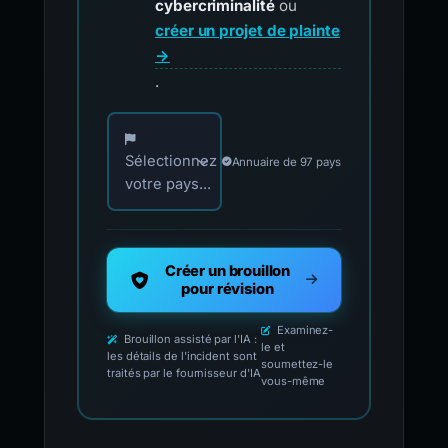
cybercriminalité
ou
créer un projet de plainte
→
.
Choisissez votre pays pour les contacts offici
Sélectionnez
Annuaire de 97 pays
votre pays...
Créer un brouillon
pour révision
Examinez-
Brouillon assisté par l'IA :
le et
les détails de l'incident sont
soumettez-le
traités par le fournisseur d'IA
vous-même