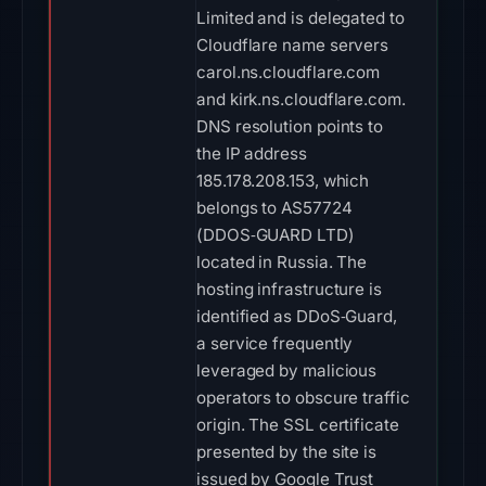
Limited and is delegated to
Cloudflare name servers
carol.ns.cloudflare.com
and kirk.ns.cloudflare.com.
DNS resolution points to
the IP address
185.178.208.153, which
belongs to AS57724
(DDOS‑GUARD LTD)
located in Russia. The
hosting infrastructure is
identified as DDoS‑Guard,
a service frequently
leveraged by malicious
operators to obscure traffic
origin. The SSL certificate
presented by the site is
issued by Google Trust