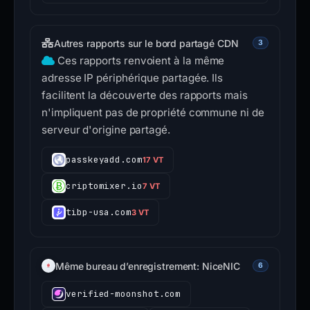
Autres rapports sur le bord partagé CDN
3
Ces rapports renvoient à la même
adresse IP périphérique partagée. Ils
facilitent la découverte des rapports mais
n'impliquent pas de propriété commune ni de
serveur d'origine partagé.
passkeyadd.com
17 VT
criptomixer.io
7 VT
tibp-usa.com
3 VT
Même bureau d’enregistrement: NiceNIC
6
verified-moonshot.com