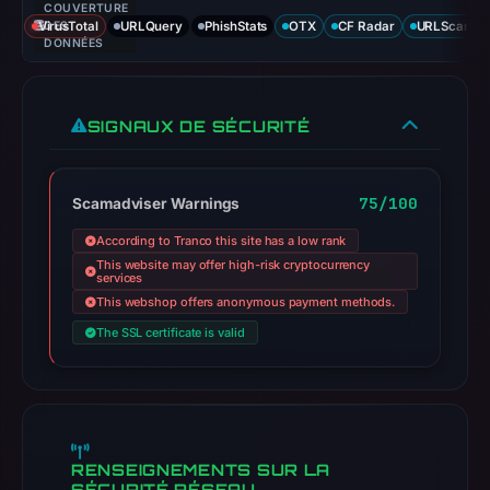
COUVERTURE
VirusTotal
DES
URLQuery
PhishStats
OTX
CF Radar
URLScan ca
DONNÉES
SIGNAUX DE SÉCURITÉ
75/100
Scamadviser Warnings
According to Tranco this site has a low rank
This website may offer high-risk cryptocurrency
services
This webshop offers anonymous payment methods.
The SSL certificate is valid
RENSEIGNEMENTS SUR LA
SÉCURITÉ RÉSEAU