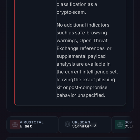
classification as a
crypto‑scam.
No additional indicators
such as safe‑browsing
warnings, Open Threat
Exchange references, or
supplemental payload
analysis are available in
the current intelligence set,
leaving the exact phishing
kit or post‑compromise
behavior unspecified.
VIRUSTOTAL
URLSCAN
SCAMA
6 det
Signaler ↗
75100/