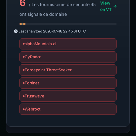
6
View
/ Les fournisseurs de sécurité 95
on VT
ont signalé ce domaine
Last analyzed
2026-07-18 22:45:01 UTC
alphaMountain.ai
CyRadar
Forcepoint ThreatSeeker
Fortinet
Trustwave
Webroot