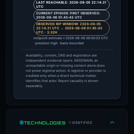
LAST REACHABLE: 2026-08-05 22:14:21
UTC
CURRENT EPISODE FIRST OBSERVED:
2026-08-06 01:45:45 UTC
OBSERVED RIP WINDOW: 2026-08-05
22:14:21 UTC → 2026-08-06 01:45:45
UTC · 3.52H
midpoint estimate ≈ 2026-08-06 00:00:03 UTC
· precision high · basis bounded
Availability, content, DNS and registration are
independent evidence layers. NXDOMAIN, an
unreachable origin or missing content alone does
not prove registrar action. A registrar or provider is
credited only when a direct technical marker
identifies that actor. Report causality is shown
separately.
TECHNOLOGIES
· 1 IDENTIFIED