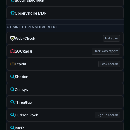
Sucuri SiteCheck
Observatoire MDN
OSINT ET RENSEIGNEMENT
Web-Check
Full scan
SOCRadar
Dark web report
LeakIX
Leak search
Shodan
Censys
ThreatFox
Hudson Rock
Sign-in search
IntelX