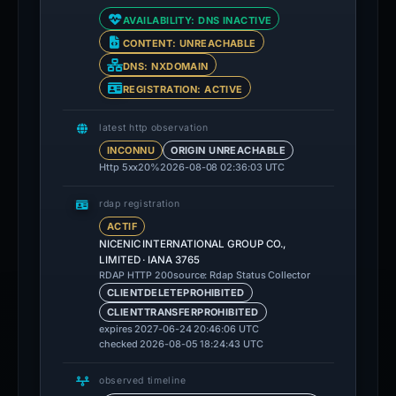
AVAILABILITY: DNS INACTIVE
CONTENT: UNREACHABLE
DNS: NXDOMAIN
REGISTRATION: ACTIVE
latest http observation
INCONNU
ORIGIN UNREACHABLE
Http 5xx
20%
2026-08-08 02:36:03 UTC
rdap registration
ACTIF
NICENIC INTERNATIONAL GROUP CO.,
LIMITED · IANA 3765
source: Rdap Status Collector
RDAP HTTP 200
CLIENTDELETEPROHIBITED
CLIENTTRANSFERPROHIBITED
expires 2027-06-24 20:46:06 UTC
checked 2026-08-05 18:24:43 UTC
observed timeline