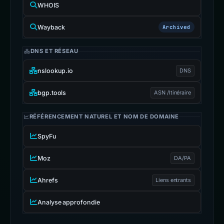
WHOIS
Wayback
Archived
DNS ET RÉSEAU
nslookup.io
DNS
bgp.tools
ASN /Itinéraire
RÉFÉRENCEMENT NATUREL ET NOM DE DOMAINE
SpyFu
Moz
DA/PA
Ahrefs
Liens entrants
Analyse approfondie