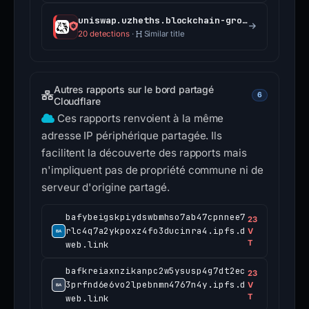
uniswap.uzheths.blockchain-group.ch
20 detections
·
Similar title
Autres rapports sur le bord partagé
6
Cloudflare
Ces rapports renvoient à la même
adresse IP périphérique partagée. Ils
facilitent la découverte des rapports mais
n'impliquent pas de propriété commune ni de
serveur d'origine partagé.
bafybeigskpiydswbmhso7ab47cpnnee7
23
rlc4q7a2ykpoxz4fo3ducinra4.ipfs.d
V
T
web.link
bafkreiaxnzikanpc2w5ysusp4g7dt2ec
23
3prfnd6e6vo2lpebnmn4767n4y.ipfs.d
V
T
web.link