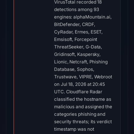
VirusTotal recorded 18
detections among 93
engines: alphaMountain.ai,
BitDefender, CRDF,
CyRadar, Ermes, ESET,
Emsisoft, Forcepoint
ThreatSeeker, G-Data,
Gridinsoft, Kaspersky,
Lionic, Netcraft, Phishing
Database, Sophos,
Trustwave, VIPRE, Webroot
on Jul 18, 2026 at 20:45
UTC. Cloudflare Radar
classified the hostname as
malicious and assigned the
categories phishing and
security threats; its verdict
timestamp was not