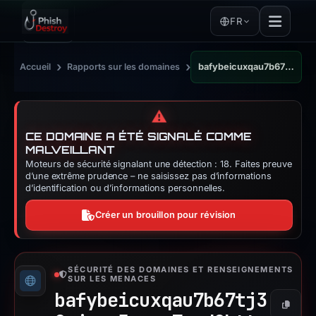
FR
›
›
Accueil
Rapports sur les domaines
bafybeicuxqau7b67tj32zjppm5nmsa7oad2kttn6xzmks2dx3bmezbl5ky.ipfs.dweb.link
⚠️
CE DOMAINE A ÉTÉ SIGNALÉ COMME
MALVEILLANT
Moteurs de sécurité signalant une détection : 18. Faites preuve
d’une extrême prudence – ne saisissez pas d’informations
d’identification ou d’informations personnelles.
Créer un brouillon pour révision
SÉCURITÉ DES DOMAINES ET RENSEIGNEMENTS
SUR LES MENACES
bafybeicuxqau7b67tj3
Copier