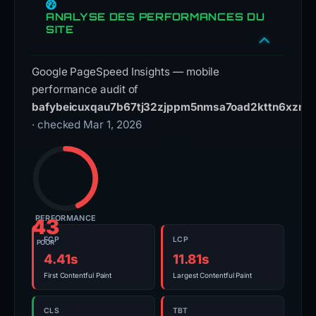
ANALYSE DES PERFORMANCES DU
SITE
Google PageSpeed Insights — mobile
performance audit of
bafybeicuxqau7b67tj32zjppm5nmsa7oad2kttn6xzmks
· checked Mar 1, 2026
PERFORMANCE
43
FCP
LCP
POOR
4.41s
11.81s
First Contentful Paint
Largest Contentful Paint
CLS
TBT