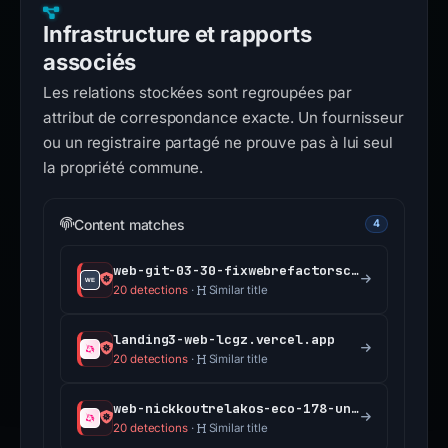
Infrastructure et rapports
associés
Les relations stockées sont regroupées par
attribut de correspondance exacte. Un fournisseur
ou un registraire partagé ne prouve pas à lui seul
la propriété commune.
Content matches
4
web-git-03-30-fixwebrefactorscrollhandlingforpor-de5ef4-uniswap.vercel.app
20 detections
·
Similar title
landing3-web-lcgz.vercel.app
20 detections
·
Similar title
web-nickkoutrelakos-eco-178-unblock-permissioned-f27a9b-uniswap.vercel.app
20 detections
·
Similar title