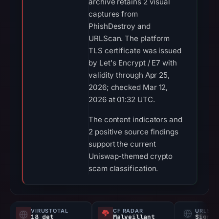
archive retains 2 visual
captures from
PhishDestroy and
URLScan. The platform
TLS certificate was issued
by Let's Encrypt / E7 with
validity through Apr 25,
2026; checked Mar 12,
2026 at 01:32 UTC.
The content indicators and
2 positive source findings
support the current
Uniswap-themed crypto
scam classification.
VIRUSTOTAL
CF RADAR
URLSC
18 det
Malveillant
Signal