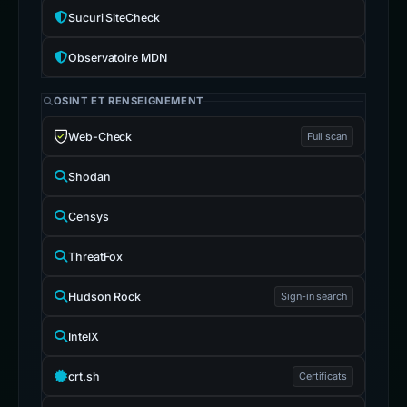
Sucuri SiteCheck
Observatoire MDN
OSINT ET RENSEIGNEMENT
Web-Check
Full scan
Shodan
Censys
ThreatFox
Hudson Rock
Sign-in search
IntelX
crt.sh
Certificats