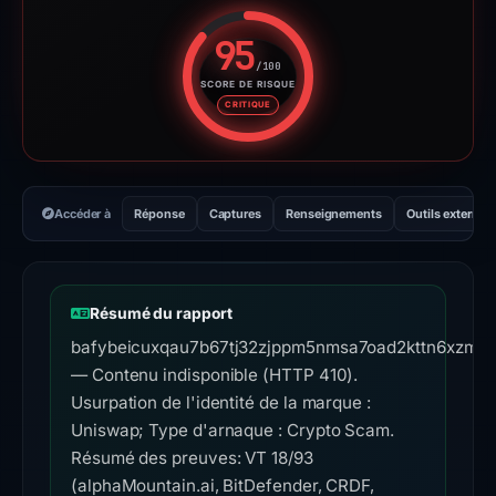
95
/100
SCORE DE RISQUE
Score de risque : 95 sur 100. 
CRITIQUE
Accéder à
Réponse
Captures
Renseignements
Outils externes
Résumé du rapport
bafybeicuxqau7b67tj32zjppm5nmsa7oad2kttn6xzmks2
— Contenu indisponible (HTTP 410).
Usurpation de l'identité de la marque :
Uniswap; Type d'arnaque : Crypto Scam.
Résumé des preuves: VT 18/93
(alphaMountain.ai, BitDefender, CRDF,