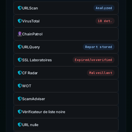
URLScan
Analyzed
VirusTotal
18 det.
ChainPatrol
URLQuery
Report stored
SSL Laboratoires
Expired/unverified
CF Radar
Malveillant
WOT
ScamAdviser
Vérificateur de liste noire
URL nulle