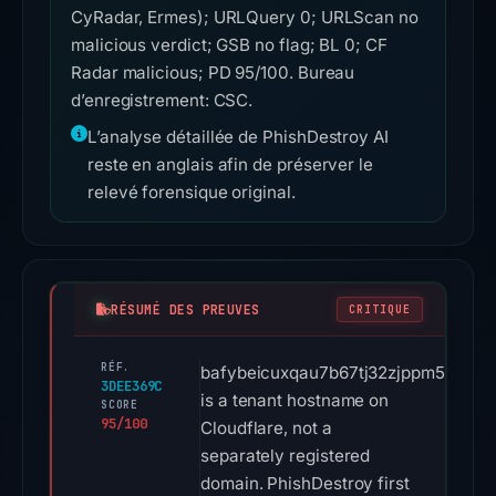
CyRadar, Ermes); URLQuery 0; URLScan no
malicious verdict; GSB no flag; BL 0; CF
Radar malicious; PD 95/100. Bureau
d’enregistrement: CSC.
L’analyse détaillée de PhishDestroy AI
reste en anglais afin de préserver le
relevé forensique original.
RÉSUMÉ DES PREUVES
CRITIQUE
RÉF.
bafybeicuxqau7b67tj32zjppm5nmsa7o
3DEE369C
is a tenant hostname on
SCORE
95/100
Cloudflare, not a
separately registered
domain. PhishDestroy first