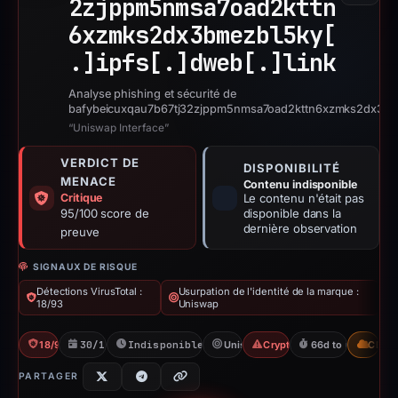
2zjppm5nmsa7oad2kttn
6xzmks2dx3bmezbl5ky[
.]
ipfs[.]
dweb[.]
link
Analyse phishing et sécurité de
bafybeicuxqau7b67tj32zjppm5nmsa7oad2kttn6xzmks2dx3bmez
“Uniswap Interface”
VERDICT DE
DISPONIBILITÉ
MENACE
Contenu indisponible
Critique
Le contenu n'était pas
95/100 score de
disponible dans la
dernière observation
preuve
SIGNAUX DE RISQUE
Détections VirusTotal :
Usurpation de l'identité de la marque :
18/93
Uniswap
18/93 VT
30/12/2025
Indisponible depuis 06/06/2026
Uniswap
Crypto Scam
66d to unavailabl
CDN
PARTAGER