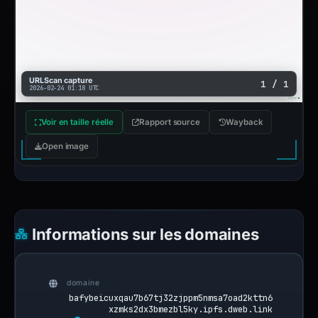
URLScan capture
1 / 1
2026-02-24 01:18 UTC
Voir en taille réelle
Rapport source
Wayback
Open image
Informations sur les domaines
domaine
bafybeicuxqau7b67tj32zjppm5nmsa7oad2kttn6
xzmks2dx3bmezbl5ky.ipfs.dweb.link