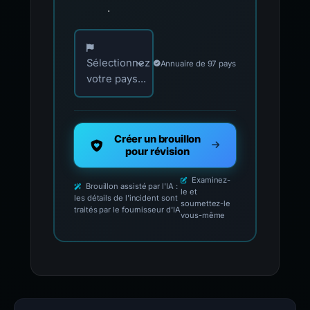
.
Choisissez votre pays pour les contacts offici
Sélectionnez
Annuaire de 97 pays
votre pays...
Créer un brouillon
pour révision
Examinez-
Brouillon assisté par l'IA :
le et
les détails de l'incident sont
soumettez-le
traités par le fournisseur d'IA
vous-même