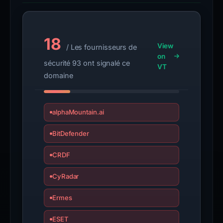
18
View
/ Les fournisseurs de
on
sécurité 93 ont signalé ce
VT
domaine
alphaMountain.ai
BitDefender
CRDF
CyRadar
Ermes
ESET