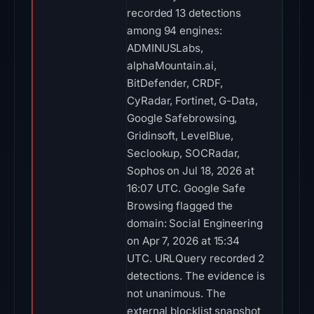
recorded 13 detections
among 94 engines:
ADMINUSLabs,
alphaMountain.ai,
BitDefender, CRDF,
CyRadar, Fortinet, G-Data,
Google Safebrowsing,
Gridinsoft, LevelBlue,
Seclookup, SOCRadar,
Sophos on Jul 18, 2026 at
16:07 UTC. Google Safe
Browsing flagged the
domain: Social Engineering
on Apr 7, 2026 at 15:34
UTC. URLQuery recorded 2
detections. The evidence is
not unanimous. The
external blocklist snapshot