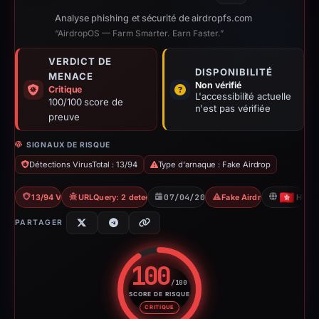
Analyse phishing et sécurité de airdropfs.com
“AirdropOS — Farm Smarter. Earn Faster.”
VERDICT DE
DISPONIBILITÉ
MENACE
Non vérifié
Critique
L'accessibilité actuelle
100/100 score de
n'est pas vérifiée
preuve
SIGNAUX DE RISQUE
Détections VirusTotal : 13/94
Type d'arnaque : Fake Airdrop
13/94 VT
URLQuery: 2 detections
07/04/2026
Fake Airdrop
HK
PARTAGER
100
/100
SCORE DE RISQUE
Score de risque : 100 sur 100.
CRITIQUE