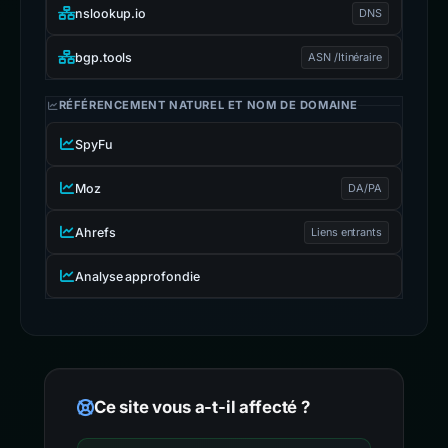
nslookup.io
DNS
bgp.tools
ASN /Itinéraire
RÉFÉRENCEMENT NATUREL ET NOM DE DOMAINE
SpyFu
Moz
DA/PA
Ahrefs
Liens entrants
Analyse approfondie
Ce site vous a-t-il affecté ?