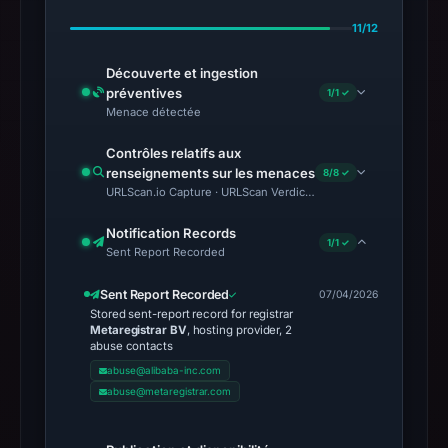
11/12
Découverte et ingestion
préventives
1/1 ✓
Menace détectée
Contrôles relatifs aux
renseignements sur les menaces
8/8 ✓
URLScan.io Capture · URLScan Verdict · Cloudflare Radar Report 
Notification Records
1/1 ✓
Sent Report Recorded
Sent Report Recorded
07/04/2026
Stored sent-report record for registrar
Metaregistrar BV
, hosting provider, 2
abuse contacts
abuse@alibaba-inc.com
abuse@metaregistrar.com