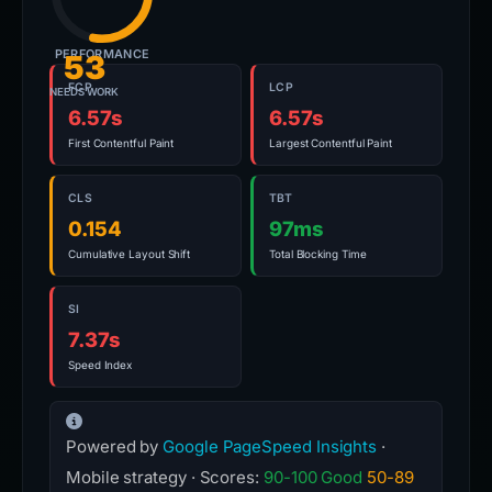
PERFORMANCE
53
FCP
LCP
NEEDS WORK
6.57s
6.57s
First Contentful Paint
Largest Contentful Paint
CLS
TBT
0.154
97ms
Cumulative Layout Shift
Total Blocking Time
SI
7.37s
Speed Index
Powered by
Google PageSpeed Insights
·
Mobile strategy · Scores:
90-100 Good
50-89