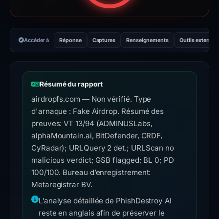
Accéder à
Réponse
Captures
Renseignements
Outils externes
Résumé du rapport
airdropfs.com — Non vérifié. Type
d'arnaque : Fake Airdrop. Résumé des
preuves: VT 13/94 (ADMINUSLabs,
alphaMountain.ai, BitDefender, CRDF,
CyRadar); URLQuery 2 det.; URLScan no
malicious verdict; GSB flagged; BL 0; PD
100/100. Bureau d’enregistrement:
Metaregistrar BV.
L’analyse détaillée de PhishDestroy AI
reste en anglais afin de préserver le