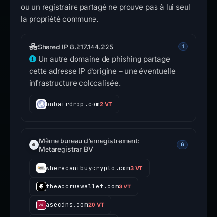
ou un registraire partagé ne prouve pas à lui seul
la propriété commune.
Shared IP 8.217.144.225
1
Un autre domaine de phishing partage
cette adresse IP d’origine – une éventuelle
infrastructure colocalisée.
bnbairdrop.com
2 VT
Même bureau d’enregistrement:
6
Metaregistrar BV
wherecanibuycrypto.com
3 VT
theaccruewallet.com
3 VT
asecdns.com
20 VT