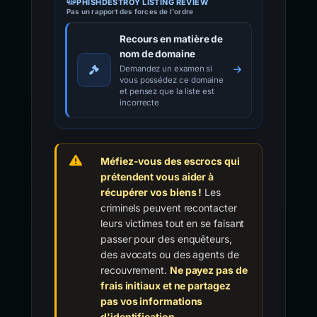
PHISHDESTROY LISTING REVIEW
Pas un rapport des forces de l'ordre
Recours en matière de
nom de domaine
Demandez un examen si
vous possédez ce domaine
et pensez que la liste est
incorrecte
Méfiez-vous des escrocs qui
prétendent vous aider à
récupérer vos biens !
Les
criminels peuvent recontacter
leurs victimes tout en se faisant
passer pour des enquêteurs,
des avocats ou des agents de
recouvrement.
Ne payez pas de
frais initiaux et ne partagez
pas vos informations
d'identification.