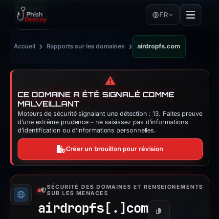
FR
›
›
Accueil
Rapports sur les domaines
airdropfs.com
⚠️
CE DOMAINE A ÉTÉ SIGNALÉ COMME
MALVEILLANT
Moteurs de sécurité signalant une détection : 13. Faites preuve
d’une extrême prudence – ne saisissez pas d’informations
d’identification ou d’informations personnelles.
Créer un brouillon pour révision
SÉCURITÉ DES DOMAINES ET RENSEIGNEMENTS
SUR LES MENACES
airdropfs[.]
com
Copier