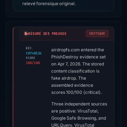
relevé forensique original.
RÉSUMÉ DES PREUVES
CRITIQUE
RÉF.
airdropfs.com entered the
C8748E36
PhishDestroy evidence set
SCORE
100/100
on Apr 7, 2026. The stored
content classification is
fake airdrop. The
assembled evidence
scores 100/100 (critical).
Three independent sources
are positive: VirusTotal,
Google Safe Browsing, and
URLQuery. VirusTotal