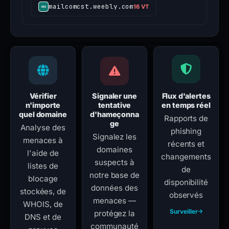
mailcomcst.weebly.com
16 VT
Vérifier
Signaler une
Flux d'alertes
n'importe
tentative
en temps réel
quel domaine
d'hameçonna
Rapports de
ge
Analyse des
phishing
Signalez les
menaces à
récents et
domaines
l'aide de
changements
suspects à
listes de
de
notre base de
blocage
disponibilité
données des
stockées, de
observés
menaces —
WHOIS, de
Surveiller
protégez la
DNS et de
communauté