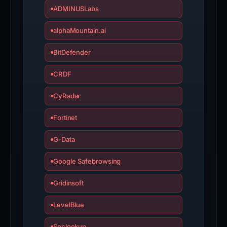
ADMINUSLabs
alphaMountain.ai
BitDefender
CRDF
CyRadar
Fortinet
G-Data
Google Safebrowsing
Gridinsoft
LevelBlue
Seclookup