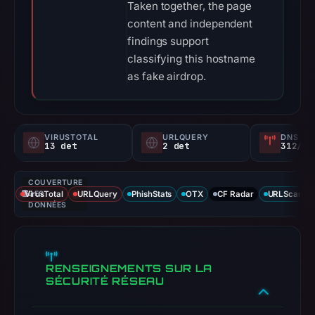
Taken together, the page
content and independent
findings support
classifying this hostname
as fake airdrop.
VIRUSTOTAL
URLQUERY
DNS SE
13 det
2 det
312/
COUVERTURE
VirusTotal
DES
URLQuery
PhishStats
OTX
CF Radar
URLScan ca
DONNÉES
RENSEIGNEMENTS SUR LA
SÉCURITÉ RÉSEAU