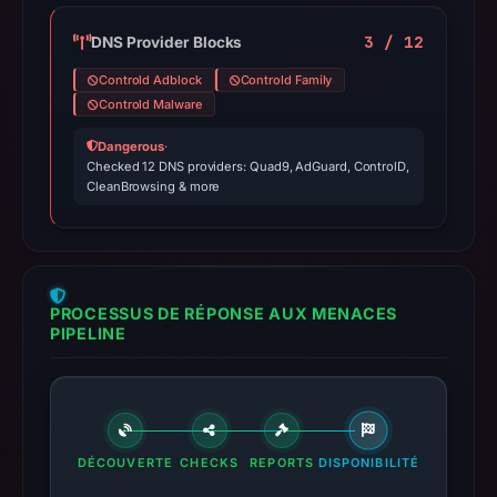
3 / 12
DNS Provider Blocks
Controld Adblock
Controld Family
Controld Malware
Dangerous
·
Checked 12 DNS providers: Quad9, AdGuard, ControlD,
CleanBrowsing & more
PROCESSUS DE RÉPONSE AUX MENACES
PIPELINE
DÉCOUVERTE
CHECKS
REPORTS
DISPONIBILITÉ