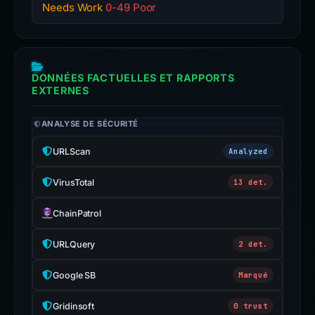
Needs Work
0-49 Poor
DONNÉES FACTUELLES ET RAPPORTS
EXTERNES
ANALYSE DE SÉCURITÉ
URLScan
Analyzed
VirusTotal
13 det.
ChainPatrol
URLQuery
2 det.
Google SB
Marqué
Gridinsoft
0 trust