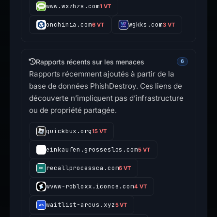
www.wxzhzs.com
1 VT
onchinia.com
wgkks.com
6 VT
3 VT
Rapports récents sur les menaces
6
Rapports récemment ajoutés à partir de la
base de données PhishDestroy. Ces liens de
découverte n’impliquent pas d’infrastructure
ou de propriété partagée.
quickbux.org
15 VT
einkaufen.grosseslos.com
5 VT
recallprocessca.com
6 VT
wvww-robloxx.iconce.com
4 VT
waitlist-arcus.xyz
5 VT