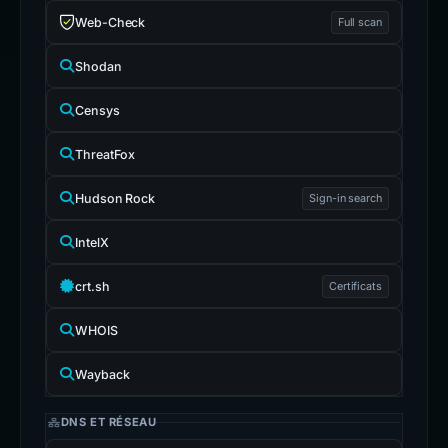
Web-Check
Full scan
Shodan
Censys
ThreatFox
Hudson Rock
Sign-in search
IntelX
crt.sh
Certificats
WHOIS
Wayback
DNS ET RÉSEAU