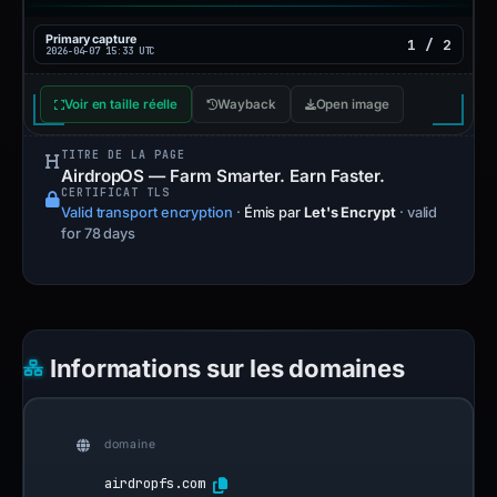
Primary capture
1 / 2
2026-04-07 15:33 UTC
Voir en taille réelle
Wayback
Open image
TITRE DE LA PAGE
AirdropOS — Farm Smarter. Earn Faster.
CERTIFICAT TLS
Valid transport encryption
·
Émis par
Let's Encrypt
· valid
for 78 days
Informations sur les domaines
domaine
airdropfs.com