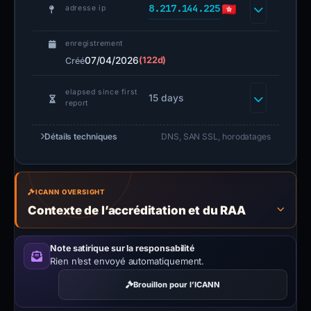
8.217.144.225
adresse ip
enregistrement
07/04/2026
(122d)
Créé
elapsed since first
15 days
report
Détails techniques
DNS, SAN SSL, horodatages
ICANN OVERSIGHT
Contexte de l’accréditation et du RAA
Note satirique sur la responsabilité
Rien n’est envoyé automatiquement.
Brouillon pour l’ICANN