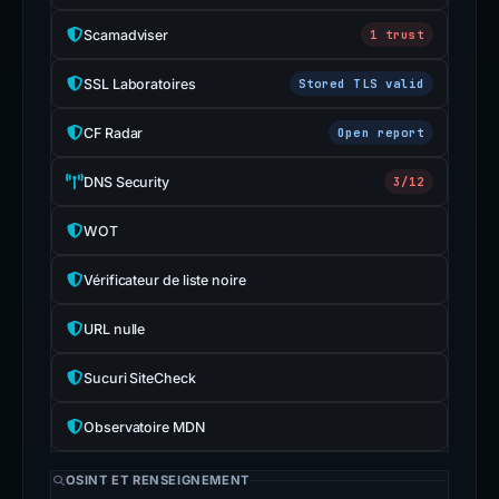
Scamadviser
1 trust
SSL Laboratoires
Stored TLS valid
CF Radar
Open report
DNS Security
3/12
WOT
Vérificateur de liste noire
URL nulle
Sucuri SiteCheck
Observatoire MDN
OSINT ET RENSEIGNEMENT