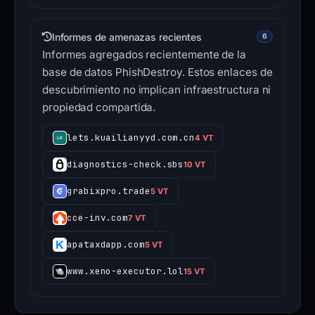
Informes de amenazas recientes
6
Informes agregados recientemente de la
base de datos PhishDestroy. Estos enlaces de
descubrimiento no implican infraestructura ni
propiedad compartida.
lets.kuailianyyd.com.cn
4 VT
diagnostics-check.sbs
10 VT
grabixpro.trade
5 VT
cce-inv.com
7 VT
apataxdapp.com
5 VT
www.xeno-executor.lol
15 VT