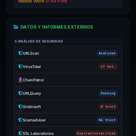
Needs Work
0-49 Poor
DATOS Y INFORMES EXTERNOS
ANÁLISIS DE SEGURIDAD
URLScan
Analyzed
VirusTotal
17 det.
ChainPatrol
URLQuery
Pending
Gridinsoft
0 trust
Scamadviser
86 trust
SSL Laboratorios
Expired/unverified