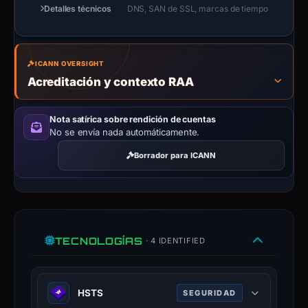
details
Detalles técnicos
DNS, SAN de SSL, marcas de tiempo
may
have
changed
ICANN OVERSIGHT
since
Acreditación y contexto RAA
collection.
This
Nota satírica sobre rendición de cuentas
No se envía nada automáticamente.
report
summarizes
Borrador para ICANN
time-
bound
observations,
not
a
TECNOLOGÍAS
· 4 IDENTIFIED
live
guarantee.
Avoid
HSTS
SEGURIDAD
interacting