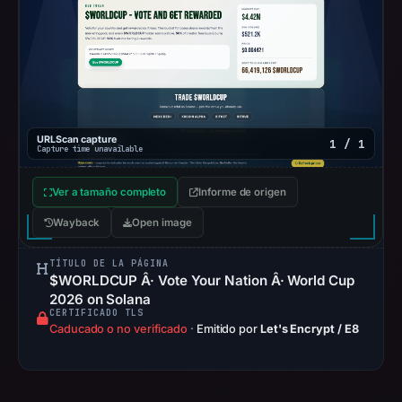
20,
2026
at
11:38
UTC.
Spamhaus
URLScan capture
DBL
1 / 1
Capture time unavailable
recorded
no
Ver a tamaño completo
Informe de origen
positive
Wayback
Open image
result
on
TÍTULO DE LA PÁGINA
Jul
$WORLDCUP Â· Vote Your Nation Â· World Cup
2026 on Solana
13,
CERTIFICADO TLS
2026
Caducado o no verificado
·
Emitido por
Let's Encrypt / E8
at
14:35
UTC.