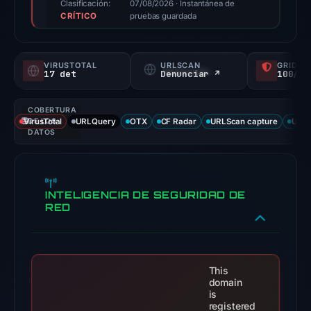
score,
Clasificación:
07/08/2026
· Instantánea de
CRÍTICO
not
pruebas guardada
a
probability).
VIRUSTOTAL
URLSCAN
GRIDIN
17 det
Denunciar ↗
100/
Threat
signals:
COBERTURA
17
VirusTotal
DE LOS
URLQuery
OTX
CF Radar
URLScan capture
URLS
of
DATOS
91
VirusTotal
engines
INTELIGENCIA DE SEGURIDAD DE
flagged
RED
the
domain
on
This
Jun
domain
26,
is
2026
registered