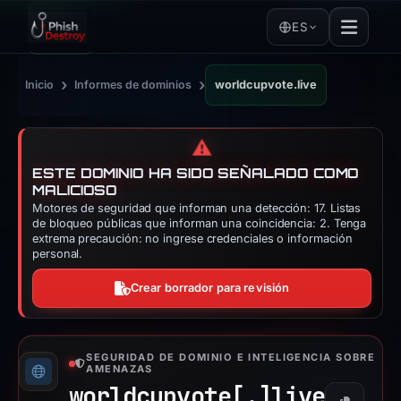
ES
›
›
Inicio
Informes de dominios
worldcupvote.live
⚠️
ESTE DOMINIO HA SIDO SEÑALADO COMO
MALICIOSO
Motores de seguridad que informan una detección: 17. Listas
de bloqueo públicas que informan una coincidencia: 2. Tenga
extrema precaución: no ingrese credenciales o información
personal.
Crear borrador para revisión
SEGURIDAD DE DOMINIO E INTELIGENCIA SOBRE
AMENAZAS
worldcupvote[.]
live