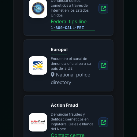
Denunciar delitos
cometidos a través de
Internet en los Estados
Unidos
Federal tips line
1-800-CALL-FBI
Europol
Encuentre el canal de
denuncia oficial para su
país de la UE
National police
directory
Action Fraud
Denunciar fraudes y
delitos cibernéticos en
Inglaterra, Gales e Irlanda
del Norte
Contact centre