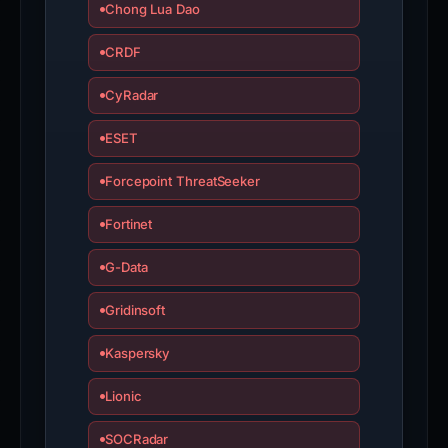
Chong Lua Dao
CRDF
CyRadar
ESET
Forcepoint ThreatSeeker
Fortinet
G-Data
Gridinsoft
Kaspersky
Lionic
SOCRadar