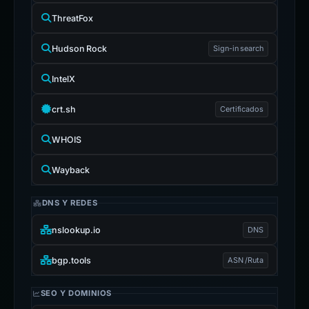
ThreatFox
Hudson Rock
Sign-in search
IntelX
crt.sh
Certificados
WHOIS
Wayback
DNS Y REDES
nslookup.io
DNS
bgp.tools
ASN /Ruta
SEO Y DOMINIOS