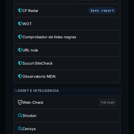
CF Radar
Open report
WOT
Comprobador de listas negras
URL nula
Sucuri SiteCheck
Observatorio MDN
OSINT E INTELIGENCIA
Web-Check
Full scan
Shodan
Censys