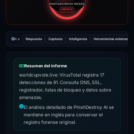
PUNTUACIÓN DE RIESGO
Puntuación de riesgo: 100 sobr
CRÍTICO
Ir a
Respuesta
Capturas
Inteligencia
Herramientas externas
Resumen del informe
worldcupvote.live: VirusTotal registra 17
detecciones de 91. Consulta DNS, SSL,
registrador, listas de bloqueo y datos sobre
amenazas.
El análisis detallado de PhishDestroy AI se
mantiene en inglés para conservar el
registro forense original.