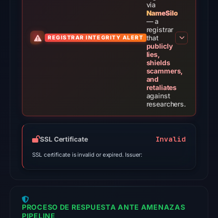
via
at
NameSilo
03:08
— a
registrar
UTC.
that
REGISTRAR INTEGRITY ALERT
External
publicly
lies,
blocklists:
shields
2
scammers,
and
matches
retaliates
(MetaMask,
against
researchers.
SEAL)
in
the
Invalid
SSL Certificate
snapshot
from
SSL certificate is invalid or expired. Issuer:
Aug
7,
2026
at
PROCESO DE RESPUESTA ANTE AMENAZAS
02:20
PIPELINE