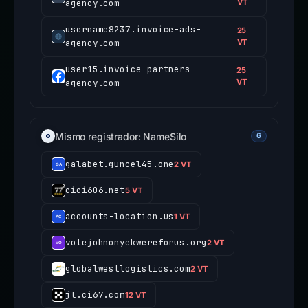
agency.com
VT
username8237.invoice-ads-
25
agency.com
VT
user15.invoice-partners-
25
agency.com
VT
Mismo registrador: NameSilo
6
galabet.guncel45.one
2 VT
cici606.net
5 VT
accounts-location.us
1 VT
votejohnonyekwereforus.org
2 VT
globalwestlogistics.com
2 VT
jl.ci67.com
12 VT