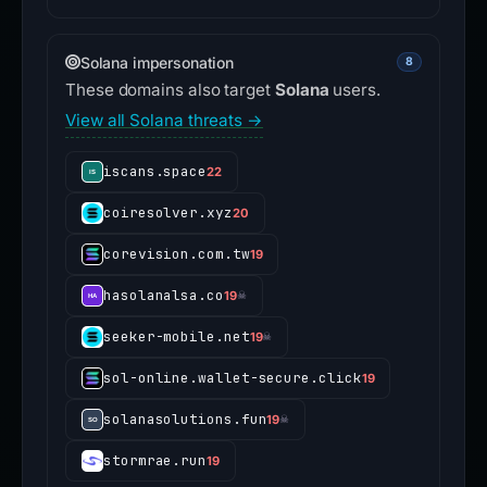
Solana impersonation
8
These domains also target
Solana
users.
View all Solana threats →
iscans.space
22
coiresolver.xyz
20
corevision.com.tw
19
hasolanalsa.co
19
☠
seeker-mobile.net
19
☠
sol-online.wallet-secure.click
19
solanasolutions.fun
19
☠
stormrae.run
19