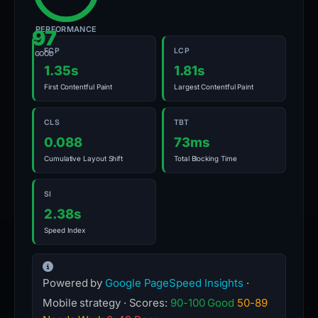
PERFORMANCE
97
FCP
LCP
GOOD
1.35s
1.81s
First Contentful Paint
Largest Contentful Paint
CLS
TBT
0.088
73ms
Cumulative Layout Shift
Total Blocking Time
SI
2.38s
Speed Index
Powered by
Google PageSpeed Insights
·
Mobile strategy · Scores:
90-100 Good
50-89