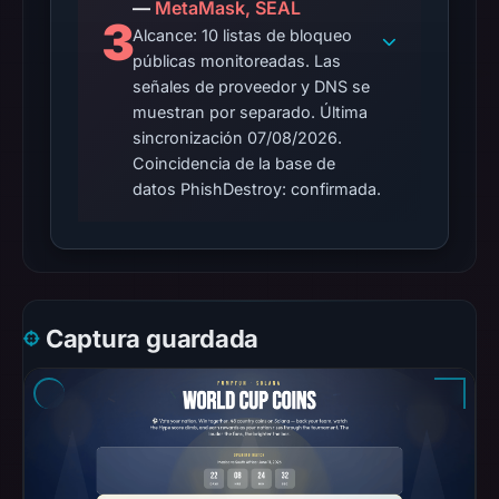
—
MetaMask, SEAL
no
3
flag
Alcance: 10 listas de bloqueo
públicas monitoreadas. Las
on
señales de proveedor y DNS se
Jun
muestran por separado. Última
26,
sincronización 07/08/2026.
2026
Coincidencia de la base de
at
datos PhishDestroy: confirmada.
03:08
UTC.
AlienVault
OTX
recorded
Captura guardada
0
community
pulse
references
on
May