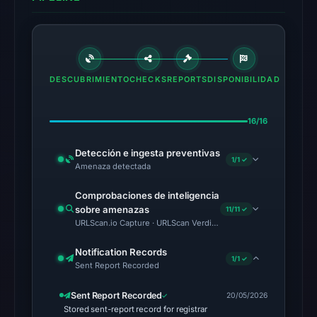
UTC.
The
latest
probe
DESCUBRIMIENTO
CHECKS
REPORTS
DISPONIBILIDAD
returned
HTTP
16/16
502
on
Detección e ingesta preventivas
1/1 ✓
Aug
Amenaza detectada
7,
Comprobaciones de inteligencia
2026
sobre amenazas
11/11 ✓
at
URLScan.io Capture · URLScan Verdict · Cloudflare Radar Report 
01:28
Notification Records
UTC,
1/1 ✓
Sent Report Recorded
so
content
Sent Report Recorded
20/05/2026
was
Stored sent-report record for registrar