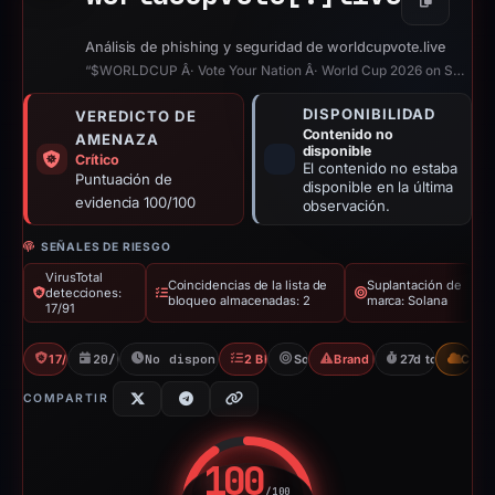
Copiar
Análisis de phishing y seguridad de worldcupvote.live
“$WORLDCUP Â· Vote Your Nation Â· World Cup 2026 on Solana”
DISPONIBILIDAD
VEREDICTO DE
Contenido no
AMENAZA
disponible
Crítico
El contenido no estaba
Puntuación de
disponible en la última
evidencia 100/100
observación.
SEÑALES DE RIESGO
VirusTotal
Coincidencias de la lista de
Suplantación de
detecciones:
bloqueo almacenadas: 2
marca: Solana
17/91
17/91 VT
20/05/2026
No disponible desde 17/06/2026
2 Blocklists
Solana
Brand Impersonation
27d to unavaila
CDN
COMPARTIR
100
/100