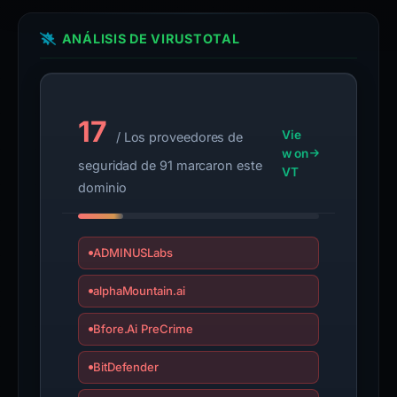
ANÁLISIS DE VIRUSTOTAL
17
Vie
/ Los proveedores de
w on
seguridad de 91 marcaron este
VT
dominio
ADMINUSLabs
alphaMountain.ai
Bfore.Ai PreCrime
BitDefender