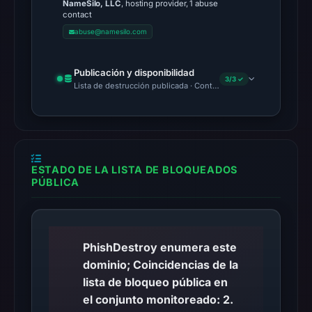
NameSilo, LLC
, hosting provider, 1 abuse
unavailable
contact
at
abuse@namesilo.com
the
checked
Publicación y disponibilidad
location.
3/3 ✓
Lista de destrucción publicada · Content Observed Unavailable 
This
does
not
establish
the
ESTADO DE LA LISTA DE BLOQUEADOS
PÚBLICA
cause.
Other
observations:
PhishDestroy enumera este
Google
dominio; Coincidencias de la
Safe
lista de bloqueo pública en
Browsing
el conjunto monitoreado: 2.
recorded