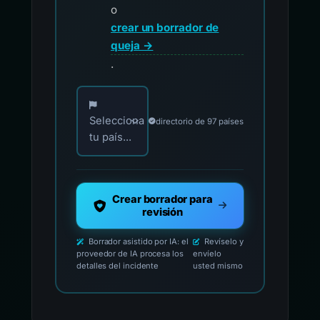
o
crear un borrador de
queja →
.
Elija su país para los contactos oficiales de i
Selecciona
directorio de 97 países
tu país...
Crear borrador para
revisión
Borrador asistido por IA: el
Revíselo y
proveedor de IA procesa los
envíelo
detalles del incidente
usted mismo