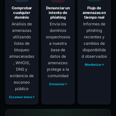
Comprobar
Denunciar un
Flujo de
cualquier
intento de
amenazas en
dominio
phishing
tiempo real
Análisis de
Envía los
Informes de
amenazas
dominios
phishing
utilizando
sospechosos
recientes y
listas de
a nuestra
cambios de
bloqueo
base de
disponibilida
almacenadas
datos de
d observados
, WHOIS,
amenazas:
Monitorizar
DNS y
protege a la
evidencia de
comunidad
escaneo
Denunciar
público
Escanear ahora