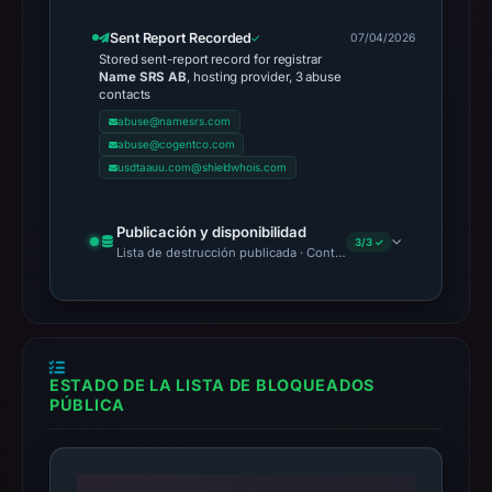
Sent Report Recorded
07/04/2026
Stored sent-report record for registrar
Name SRS AB
, hosting provider, 3 abuse
contacts
abuse@namesrs.com
abuse@cogentco.com
usdtaauu.com@shieldwhois.com
Publicación y disponibilidad
3/3 ✓
Lista de destrucción publicada · Content Observed Unavailable 
ESTADO DE LA LISTA DE BLOQUEADOS
PÚBLICA