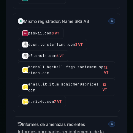
Mismo registrador: Name SRS AB
6
paskii.com
3 VT
down.tcnstaffing.com
3 VT
h5.onsts.com
5 VT
hqehall.hqehall.fzgh.sonicmenusp
12
rices.com
VT
ehall.it.it.m.sonicmenusprices.
13
com
VT
m.r2c4d.com
7 VT
Informes de amenazas recientes
6
Informes agregados recientemente de la