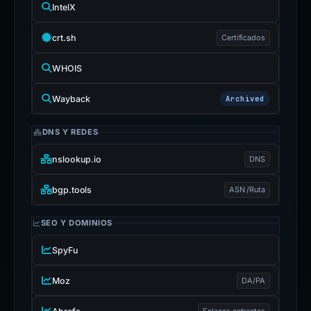
IntelX
crt.sh
Certificados
WHOIS
Wayback
Archived
DNS Y REDES
nslookup.io
DNS
bgp.tools
ASN /Ruta
SEO Y DOMINIOS
SpyFu
Moz
DA/PA
Enlaces entrantes