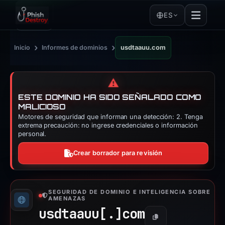
ES
›
›
Inicio
Informes de dominios
usdtaauu.com
⚠️
ESTE DOMINIO HA SIDO SEÑALADO COMO
MALICIOSO
Motores de seguridad que informan una detección: 2. Tenga
extrema precaución: no ingrese credenciales o información
personal.
Crear borrador para revisión
SEGURIDAD DE DOMINIO E INTELIGENCIA SOBRE
AMENAZAS
usdtaauu[.]
com
Copiar