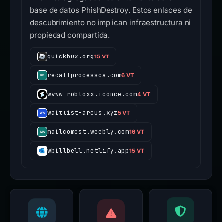
base de datos PhishDestroy. Estos enlaces de
descubrimiento no implican infraestructura ni
propiedad compartida.
quickbux.org
15 VT
recallprocessca.com
6 VT
wvww-robloxx.iconce.com
4 VT
waitlist-arcus.xyz
5 VT
mailcomcst.weebly.com
16 VT
wbillbell.netlify.app
15 VT