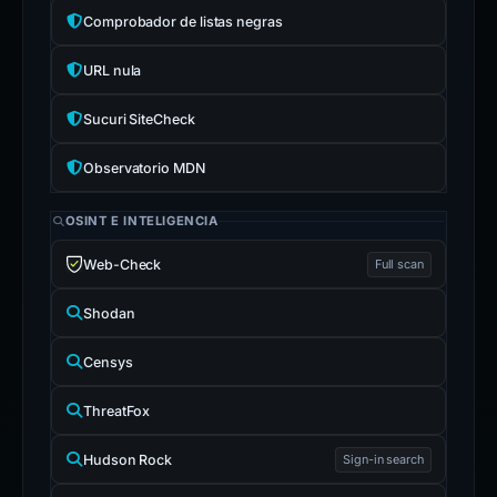
Comprobador de listas negras
URL nula
Sucuri SiteCheck
Observatorio MDN
OSINT E INTELIGENCIA
Web-Check
Full scan
Shodan
Censys
ThreatFox
Hudson Rock
Sign-in search