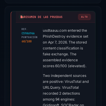
RESUMEN DE LAS PRUEBAS
ALTO
REF.
usdtaauu.com entered the
C59AA966
PhishDestroy evidence set
PUNTUACIÓN
60/100
on Apr 7, 2026. The stored
content classification is
fake exchange. The
assembled evidence
scores 60/100 (elevated).
Two independent sources
are positive: VirusTotal and
URLQuery. VirusTotal
recorded 2 detections
among 94 engines:
Gridinsoft, SOCRadar on