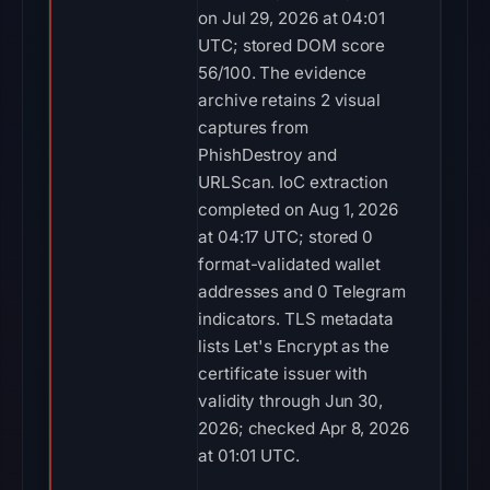
on Jul 29, 2026 at 04:01
UTC; stored DOM score
56/100. The evidence
archive retains 2 visual
captures from
PhishDestroy and
URLScan. IoC extraction
completed on Aug 1, 2026
at 04:17 UTC; stored 0
format-validated wallet
addresses and 0 Telegram
indicators. TLS metadata
lists Let's Encrypt as the
certificate issuer with
validity through Jun 30,
2026; checked Apr 8, 2026
at 01:01 UTC.