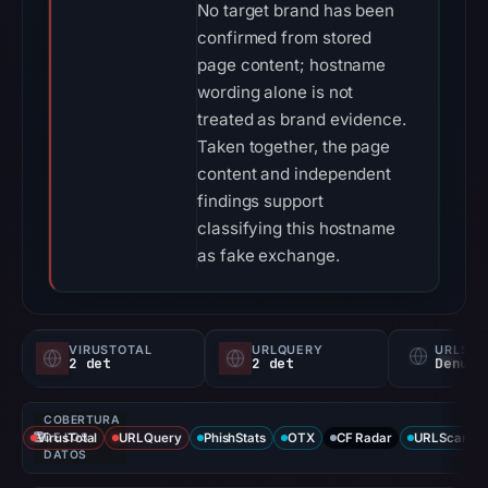
No target brand has been
confirmed from stored
page content; hostname
wording alone is not
treated as brand evidence.
Taken together, the page
content and independent
findings support
classifying this hostname
as fake exchange.
VIRUSTOTAL
URLQUERY
URLSC
2 det
2 det
Denunc
COBERTURA
VirusTotal
DE LOS
URLQuery
PhishStats
OTX
CF Radar
URLScan ca
DATOS