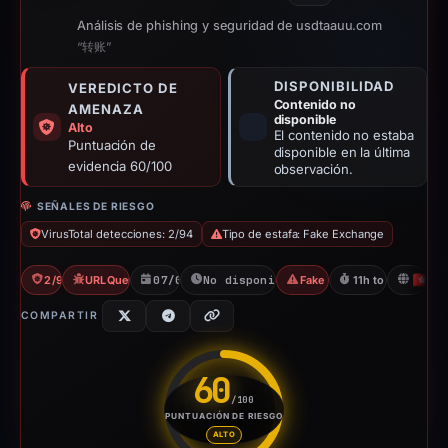
Análisis de phishing y seguridad de usdtaauu.com
“转账”
DISPONIBILIDAD
VEREDICTO DE
Contenido no
AMENAZA
disponible
Alto
El contenido no estaba
Puntuación de
disponible en la última
evidencia 60/100
observación.
SEÑALES DE RIESGO
VirusTotal detecciones: 2/94
Tipo de estafa: Fake Exchange
2/94 VT
URLQuery: 2 detections
07/04/2026
No disponible desde 08/04/2026
Fake Exchange
11h to unavailabl
H
COMPARTIR
60
/100
PUNTUACIÓN DE RIESGO
Puntuación de riesgo: 60 sobre
ALTO