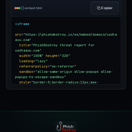
Copiar
embed.html
<iframe
src
=
"https://phishdestroy.io/es/embed/domain/usdta
auu.com"
title
=
"PhishDestroy threat report for 
usdtaauu.com"
width
=
"100%"
height
=
"320"
loading
=
"lazy"
referrerpolicy
=
"no-referrer"
sandbox
=
"allow-same-origin allow-popups allow-
popups-to-escape-sandbox"
style
=
"border:0;border-radius:12px;max-
width:100%"
></iframe>