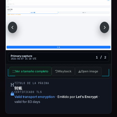
Primary capture
1 / 2
2026-04-07 15:18 UTC
Ver a tamaño completo
Wayback
Open image
TÍTULO DE LA PÁGINA
转账
CERTIFICADO TLS
Valid transport encryption
·
Emitido por
Let's Encrypt
·
valid for 83 days