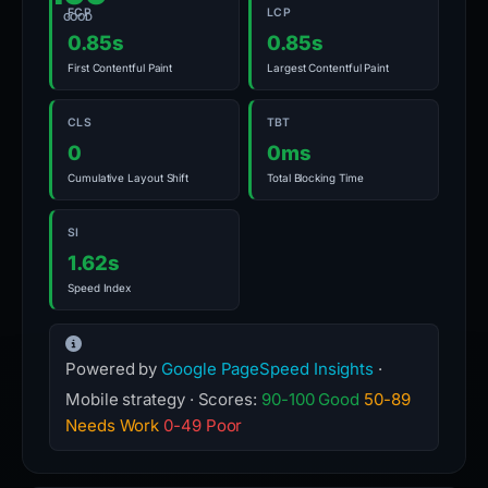
FCP
LCP
GOOD
0.85s
0.85s
First Contentful Paint
Largest Contentful Paint
CLS
TBT
0
0ms
Cumulative Layout Shift
Total Blocking Time
SI
1.62s
Speed Index
Powered by
Google PageSpeed Insights
·
Mobile strategy · Scores:
90-100 Good
50-89
Needs Work
0-49 Poor