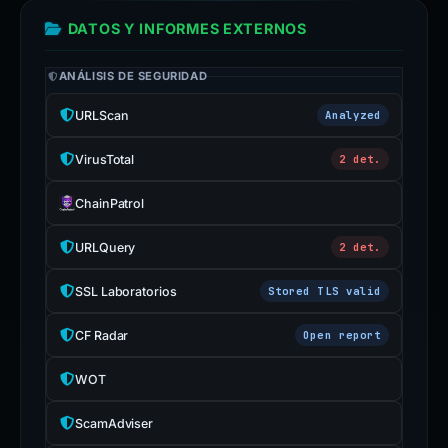
DATOS Y INFORMES EXTERNOS
ANÁLISIS DE SEGURIDAD
URLScan
Analyzed
VirusTotal
2 det.
ChainPatrol
URLQuery
2 det.
SSL Laboratorios
Stored TLS valid
CF Radar
Open report
WOT
ScamAdviser