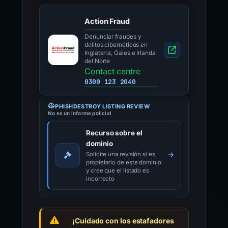
Action Fraud
Denunciar fraudes y
delitos cibernéticos en
Inglaterra, Gales e Irlanda
del Norte
Contact centre
0300 123 2040
PHISHDESTROY LISTING REVIEW
No es un informe policial
Recurso sobre el
dominio
Solicite una revisión si es
propietario de este dominio
y cree que el listado es
incorrecto
¡Cuidado con los estafadores