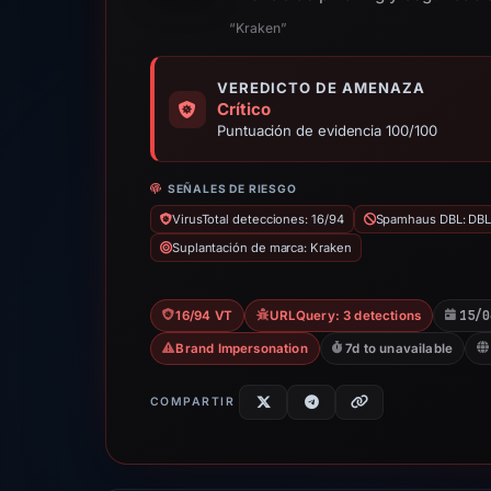
“Kraken”
VEREDICTO DE AMENAZA
Crítico
Puntuación de evidencia 100/100
SEÑALES DE RIESGO
VirusTotal detecciones: 16/94
Spamhaus DBL: DB
Suplantación de marca: Kraken
15/0
16/94 VT
URLQuery: 3 detections
Brand Impersonation
7d to unavailable
COMPARTIR