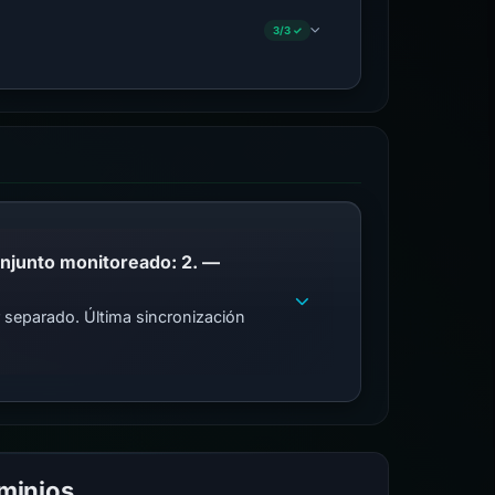
3/3 ✓
PhishDestroy enumera este dominio; Coincidencias de la lista de bloqueo pública en el conjunto monitoreado: 2. —
 separado. Última sincronización
ominios