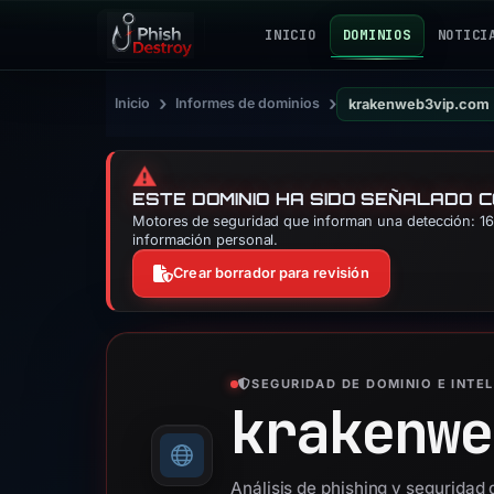
INICIO
DOMINIOS
NOTICI
›
›
Inicio
Informes de dominios
krakenweb3vip.com
⚠️
ESTE DOMINIO HA SIDO SEÑALADO 
Motores de seguridad que informan una detección: 16.
información personal.
Crear borrador para revisión
SEGURIDAD DE DOMINIO E INTE
krakenwe
Análisis de phishing y segurida