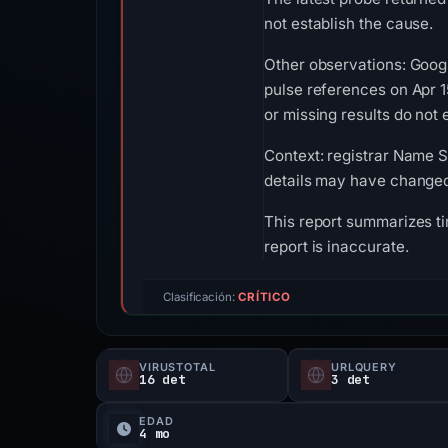
not establish the cause.
Other observations: Goog
pulse references on Apr 
or missing results do not 
Context: registrar Name SR
details may have changed 
This report summarizes ti
report is inaccurate.
Clasificación:
CRÍTICO
VIRUSTOTAL
URLQUERY
16 det
3 det
EDAD
4 mo