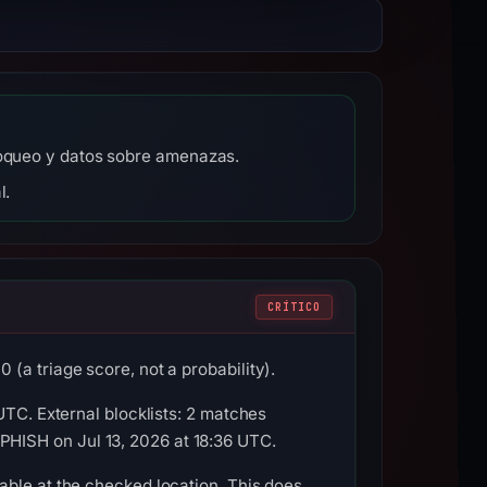
bloqueo y datos sobre amenazas.
l.
CRÍTICO
(a triage score, not a probability).
UTC. External blocklists: 2 matches
HISH on Jul 13, 2026 at 18:36 UTC.
able at the checked location. This does