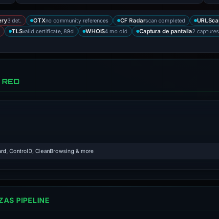
3 det.
no community references
scan completed
ery
OTX
CF Radar
URLSca
valid certificate, 89d
4 mo old
2 captures
TLS
WHOIS
Captura de pantalla
 RED
rd, ControlD, CleanBrowsing & more
AS PIPELINE