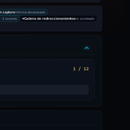
informe almacenado
n capture
 · 2 sources
no sondeado
Cadena de redireccionamientos
1 / 12