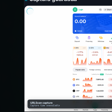
URLScan capture
Capture time unavailable