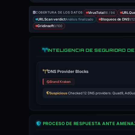
16 / 94
COBERTURA DE LOS DATOS
VirusTotal
URLQu
Análisis finalizado
1/12
URLScan verdict
Bloqueos de DNS
0/100
Gridinsoft
INTELIGENCIA DE SEGURIDAD DE
DNS Provider Blocks
Brand Kraken
Suspicious
·
Checked 12 DNS providers: Quad9, AdGua
PROCESO DE RESPUESTA ANTE AMENAZ