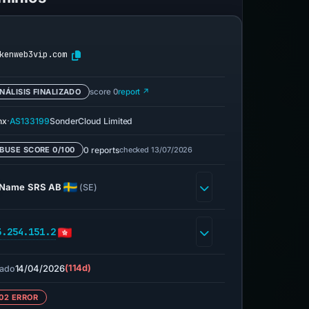
kenweb3vip.com
NÁLISIS FINALIZADO
score 0
report ↗
·
nx
AS133199
SonderCloud Limited
0 reports
checked 13/07/2026
BUSE SCORE 0/100
Name SRS AB
(SE)
3.254.151.2
14/04/2026
(114d)
ado
02 ERROR