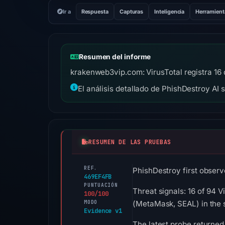
Ir a
Respuesta
Capturas
Inteligencia
Herramient
Resumen del informe
krakenweb3vip.com: VirusTotal registra 16 
El análisis detallado de PhishDestroy AI 
RESUMEN DE LAS PRUEBAS
REF.
PhishDestroy first observ
469EF4FB
PUNTUACIÓN
Threat signals: 16 of 94 
100/100
MODO
(MetaMask, SEAL) in the 
Evidence v1
The latest probe returned