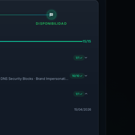
DISPONIBILIDAD
15/15
1/1 ✓
10/10 ✓
 · DNS Security Blocks · Brand Impersonation · Forensic Evidence Collected · Techni
1/1 ✓
15/04/2026