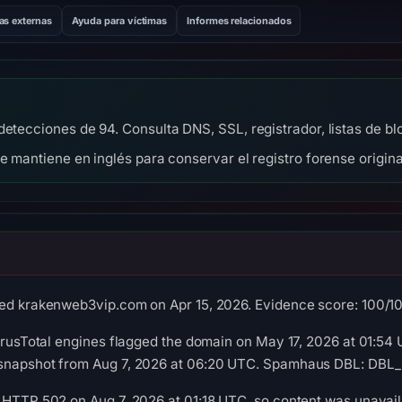
as externas
Ayuda para víctimas
Informes relacionados
detecciones de 94. Consulta DNS, SSL, registrador, listas de 
se mantiene en inglés para conservar el registro forense origina
ed krakenweb3vip.com on Apr 15, 2026. Evidence score: 100/100 
VirusTotal engines flagged the domain on May 17, 2026 at 01:54 
snapshot from Aug 7, 2026 at 06:20 UTC. Spamhaus DBL: DBL_P
 HTTP 502 on Aug 7, 2026 at 01:18 UTC, so content was unavail