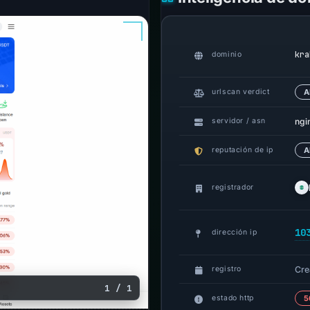
kra
dominio
urlscan verdict
A
ngi
servidor / asn
reputación de ip
A
registrador
10
dirección ip
Cre
registro
1 / 1
estado http
5