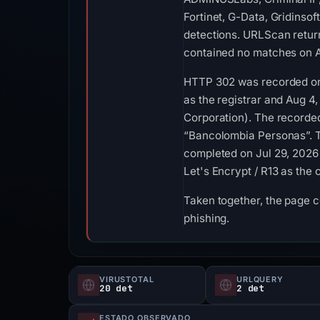
Fortinet, G-Data, Gridins
detections. URLScan return
contained no matches on Au
HTTP 302 was recorded on A
as the registrar and Aug 4,
Corporation). The recorded
“Bancolombia Personas”. T
completed on Jul 29, 2026 
Let's Encrypt / R13 as the 
Taken together, the page 
phishing.
VIRUSTOTAL
URLQUERY
20 det
2 det
ESTADO OBSERVADO