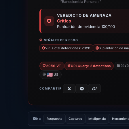
“Bancolombia Personas”
VEREDICTO DE AMENAZA
Crítico
Puntuación de evidencia 100/100
SEÑALES DE RIESGO
VirusTotal detecciones: 20/91
Suplantación de ma
01/0
20/91 VT
URLQuery: 2 detections
US
COMPARTIR
Ir a
Respuesta
Capturas
Inteligencia
Herramient