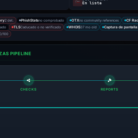
En lista
2 det.
no comprobado
no community references
ery
PhishStats
OTX
CF Ra
bado
Caducado o no verificado
37 mo old
TLS
WHOIS
Captura de pantalla
0/100
AS PIPELINE
CHECKS
REPORTS