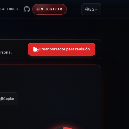
LACIONES
ES
EN DIRECTO
Crear borrador para revisión
rsonal.
Copiar