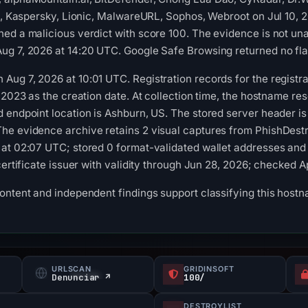
oft, Kaspersky, Lionic, MalwareURL, Sophos, Webroot on Jul 10
ed a malicious verdict with score 100. The evidence is not un
g 7, 2026 at 14:20 UTC. Google Safe Browsing returned no flag
ug 7, 2026 at 10:01 UTC. Registration records for the registra
 2023 as the creation date. At collection time, the hostname re
 endpoint location is Ashburn, US. The stored server header is
he evidence archive retains 2 visual captures from PhishDest
at 02:07 UTC; stored 0 format-validated wallet addresses and 
certificate issuer with validity through Jun 28, 2026; checked A
content and independent findings support classifying this hos
URLSCAN
GRIDINSOFT
Denunciar ↗
100/
DESTROYLIST