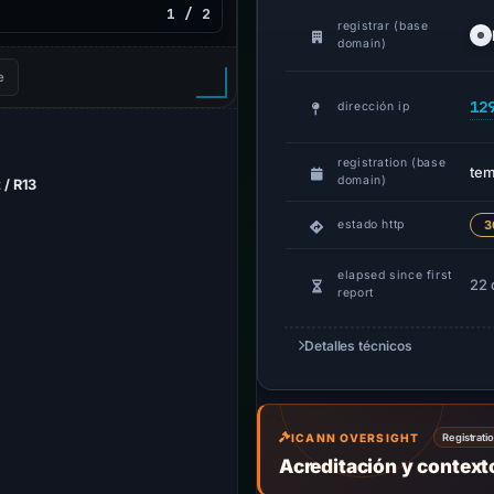
1 / 2
registrar (base
domain)
e
12
dirección ip
registration (base
tem
domain)
 / R13
estado http
3
elapsed since first
22 
report
Detalles técnicos
ICANN OVERSIGHT
Registrati
Acreditación y contex