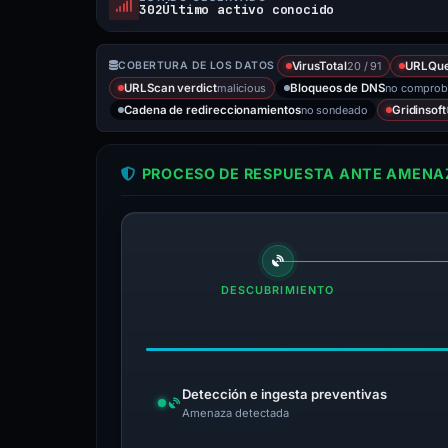
302Último activo conocido
20 / 91
COBERTURA DE LOS DATOS
VirusTotal
URLQu
malicious
no compro
URLScan verdict
Bloqueos de DNS
no sondeado
Cadena de redireccionamientos
Gridinsoft
PROCESO DE RESPUESTA ANTE AMENAZ
DESCUBRIMIENTO
Detección e ingesta preventivas
Amenaza detectada