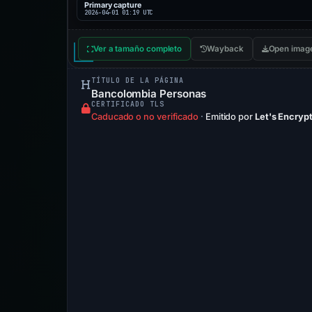
Primary capture
2026-04-01 01:19 UTC
Ver a tamaño completo
Wayback
Open imag
TÍTULO DE LA PÁGINA
Bancolombia Personas
CERTIFICADO TLS
Caducado o no verificado
·
Emitido por
Let's Encrypt