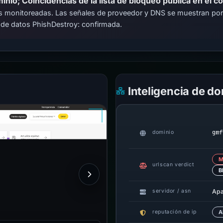
io; Coincidencias de la lista de bloqueo pública en el c
cas monitoreadas. Las señales de proveedor y DNS se muestran por
 de datos PhishDestroy: confirmada.
Inteligencia de d
gmf
dominio
M
urlscan verdict
B
Ap
servidor / asn
reputación de ip
A