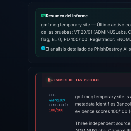
Resumen del informe
gmf.mcq.temporary.site — Último activo co
de las pruebas: VT 20/91 (ADMINUSLabs, Cr
flag; BL 0; PD 100/100. Registrador: ENOM.
El análisis detallado de PhishDestroy AI 
RESUMEN DE LAS PRUEBAS
REF.
gmf.mcq.temporary.site is 
46F91309
metadata identifies Bancol
PUNTUACIÓN
100/100
evidence scores 100/100 (c
Three independent sources
ADMINUSLabs, Criminal IP,