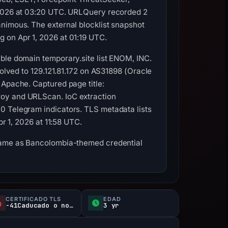
, 2026 at 03:20 UTC. URLQuery recorded 2
animous. The external blocklist snapshot
 on Apr 1, 2026 at 01:19 UTC.
ble domain temporary.site list ENOM, INC.
solved to 129.121.81.172 on AS31898 (Oracle
 Apache. Captured page title:
roy and URLScan. IoC extraction
0 Telegram indicators. TLS metadata lists
pr 1, 2026 at 11:58 UTC.
tname as Bancolombia-themed credential
CERTIFICADO TLS
EDAD
-41Caducado o no verificado d
3 yr