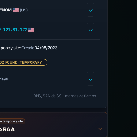
ENOM
(US)
9.121.81.172
porary.site
·
04/08/2023
Creado
02 FOUND (TEMPORARY)
days
DNS, SAN de SSL, marcas de tiempo
on:
temporary.site
to RAA