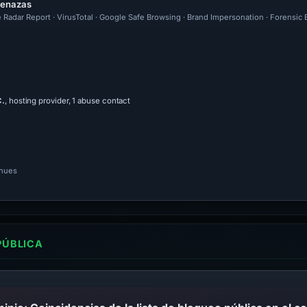
menazas
 Radar Report · VirusTotal · Google Safe Browsing · Brand Impersonation · Forensic
C.
, hosting provider, 1 abuse contact
inues
PÚBLICA