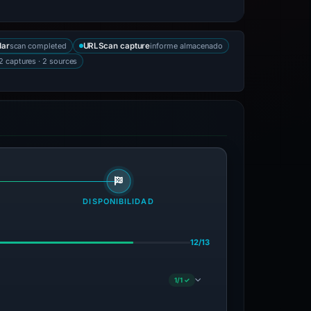
scan completed
informe almacenado
dar
URLScan capture
2 captures · 2 sources
DISPONIBILIDAD
12/13
1/1 ✓