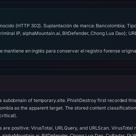
nocido (HTTP 302). Suplantación de marca: Bancolombia; Tipo
iminal IP, alphaMountain.ai, BitDefender, Chong Lua Dao); U
se mantiene en inglés para conservar el registro forense origina
a subdomain of temporary.site. PhishDestroy first recorded thi
ombia as the apparent target. The stored content classificatio
ritical).
 are positive: VirusTotal, URLQuery, and URLScan. VirusTotal 
 alphaMountain.ai, BitDefender, Chong Lua Dao, CyRadar, Dr.W