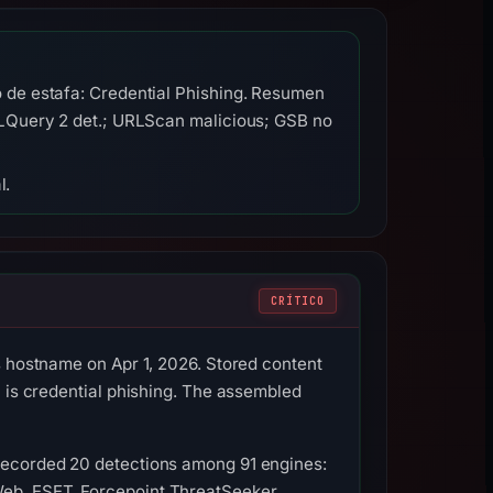
 de estafa: Credential Phishing. Resumen
RLQuery 2 det.; URLScan malicious; GSB no
l.
CRÍTICO
s hostname on Apr 1, 2026. Stored content
n is credential phishing. The assembled
recorded 20 detections among 91 engines:
eb, ESET, Forcepoint ThreatSeeker,