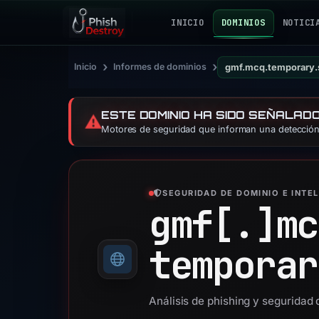
INICIO
DOMINIOS
NOTICI
›
›
Inicio
Informes de dominios
gmf.mcq.temporary.
ESTE DOMINIO HA SIDO SEÑALAD
⚠️
Motores de seguridad que informan una detección:
SEGURIDAD DE DOMINIO E INTE
gmf[.]
mc
temporar
Análisis de phishing y seguridad