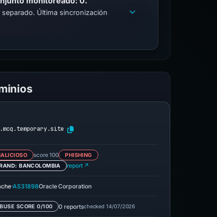
onjunto monitoreado: 0.
 separado. Última sincronización
ominios
.mcq.temporary.site
ALICIOSO
score 100
PHISHING
RAND: BANCOLOMBIA
report ↗
·
ache
AS31898
Oracle Corporation
0 reports
checked 14/07/2026
BUSE SCORE 0/100