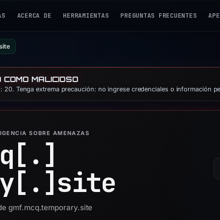
AS
ACERCA DE
HERRAMIENTAS
PREGUNTAS FRECUENTES
APE
site
O COMO MALICIOSO
 20. Tenga extrema precaución: no ingrese credenciales o información pe
LIGENCIA SOBRE AMENAZAS
q[.]
y[.]
site
 de gmf.mcq.temporary.site