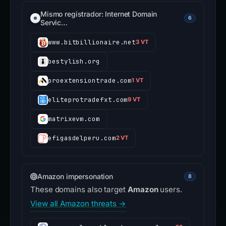
Mismo registrador: Internet Domain
6
Servic…
www.bitbillionaire.net
3 VT
bestylish.org
proextensiontrade.com
1 VT
eliteprotradefxt.com
9 VT
matrixevm.com
efigasdelperu.com
2 VT
Amazon impersonation
8
These domains also target
Amazon
users.
View all Amazon threats →