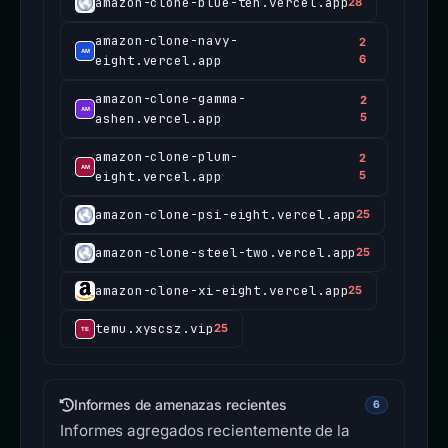
amazon-clone-blue-ten.vercel.app
28
amazon-clone-navy-
2
eight.vercel.app
6
amazon-clone-gamma-
2
ashen.vercel.app
5
amazon-clone-plum-
2
eight.vercel.app
5
amazon-clone-psi-eight.vercel.app
25
amazon-clone-steel-two.vercel.app
25
amazon-clone-xi-eight.vercel.app
25
temu.xyscsz.vip
25
Informes de amenazas recientes
6
Informes agregados recientemente de la