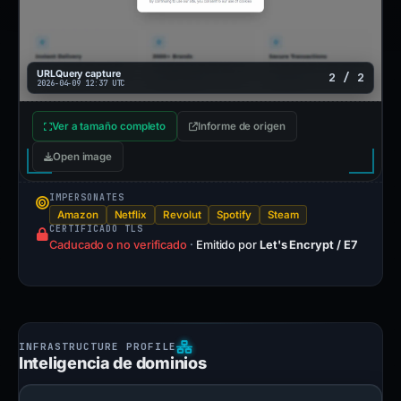
URLQuery capture
2 / 2
2026-04-09 12:37 UTC
Ver a tamaño completo
Informe de origen
Open image
IMPERSONATES
Amazon
Netflix
Revolut
Spotify
Steam
CERTIFICADO TLS
Caducado o no verificado
·
Emitido por
Let's Encrypt / E7
Inteligencia de dominios