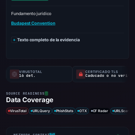
Fundamento jurídico
Budapest Convention
Texto completo de la evidencia
VIRUSTOTAL
CERTIFICADO TLS
16 det.
Caducado o no verificado
Data Coverage
VirusTotal
URLQuery
PhishStats
OTX
CF Radar
URLScan ca