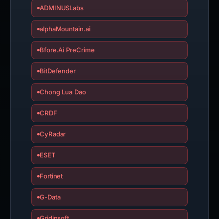
ADMINUSLabs
alphaMountain.ai
Bfore.Ai PreCrime
BitDefender
Chong Lua Dao
CRDF
CyRadar
ESET
Fortinet
G-Data
Gridinsoft