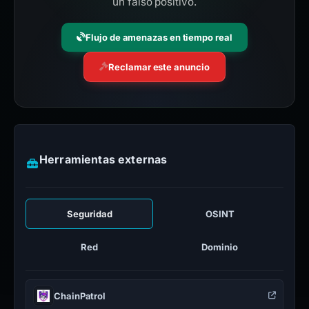
un falso positivo.
Flujo de amenazas en tiempo real
Reclamar este anuncio
Herramientas externas
Seguridad
OSINT
Red
Dominio
ChainPatrol