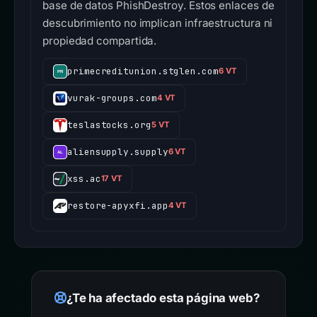
base de datos PhishDestroy. Estos enlaces de
descubrimiento no implican infraestructura ni
propiedad compartida.
primecreditunion.stglen.com
6 VT
vurak-groups.com
4 VT
teslastocks.org
5 VT
aliensupply.supply
6 VT
xss.ac
17 VT
restore-apyxfi.app
4 VT
¿Te ha afectado esta página web?