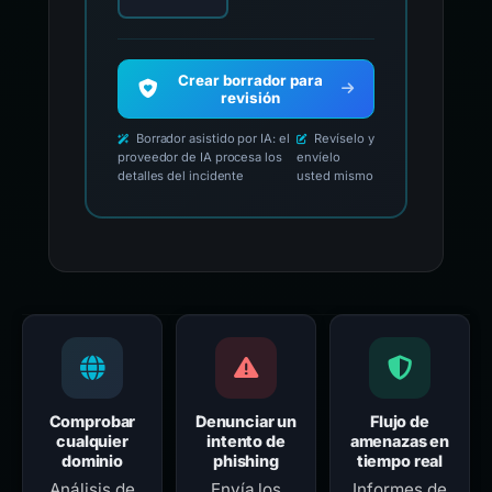
Crear borrador para
revisión
Borrador asistido por IA: el
Revíselo y
proveedor de IA procesa los
envíelo
detalles del incidente
usted mismo
Comprobar
Denunciar un
Flujo de
cualquier
intento de
amenazas en
dominio
phishing
tiempo real
Análisis de
Envía los
Informes de