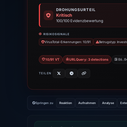
DROHUNGSURTEIL
Kritisch
100/100 Evidenzbewertung
RISIKOSIGNALE
VirusTotal-Erkennungen: 10/91
Betrugstyp: Inves
06.0
10/91 VT
URLQuery: 3 detections
TEILEN
Springen zu
Reaktion
Aufnahmen
Analyse
Exte