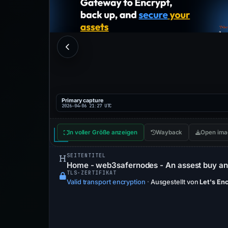
Primary capture
2026-04-06 21:27 UTC
In voller Größe anzeigen
Wayback
Open ima
SEITENTITEL
Home - web3safernodes - An assest buy an
TLS-ZERTIFIKAT
Valid transport encryption
·
Ausgestellt von
Let's En