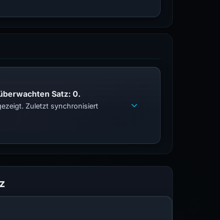
 überwachten Satz: 0.
zeigt. Zuletzt synchronisiert
z