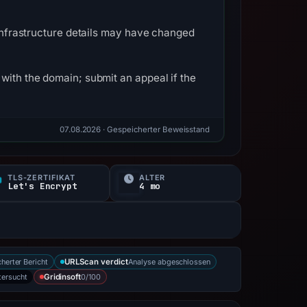
 Infrastructure details may have changed
with the domain; submit an appeal if the
07.08.2026
· Gespeicherter Beweisstand
TLS-ZERTIFIKAT
ALTER
Let's Encrypt
4 mo
herter Bericht
Analyse abgeschlossen
URLScan verdict
tersucht
0/100
Gridinsoft