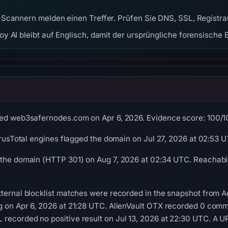
Scannern melden einen Treffer. Prüfen Sie DNS, SSL, Registra
y AI bleibt auf Englisch, damit der ursprüngliche forensische B
ed web3safernodes.com on Apr 6, 2026. Evidence score: 100/100 
VirusTotal engines flagged the domain on Jul 27, 2026 at 02:53 
the domain (HTTP 301) on Aug 7, 2026 at 02:34 UTC. Reachabil
ternal blocklist matches were recorded in the snapshot from 
g on Apr 6, 2026 at 21:28 UTC. AlienVault OTX recorded 0 comm
ecorded no positive result on Jul 13, 2026 at 22:30 UTC. A UR