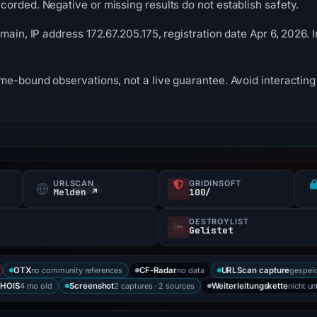
orded. Negative or missing results do not establish safety.
omain, IP address 172.67.205.175, registration date Apr 6, 2026.
me-bound observations, not a live guarantee. Avoid interacting 
URLSCAN
GRIDINSOFT
Melden ↗
100/
DESTROYLIST
Gelistet
no community references
no data
gespeic
OTX
CF-Radar
URLScan capture
4 mo old
2 captures · 2 sources
nicht un
HOIS
Screenshot
Weiterleitungskette