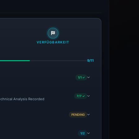
VERFÜGBARKEIT
9/11
1/1 ✓
7/7 ✓
Technical Analysis Recorded
PENDING
1/2