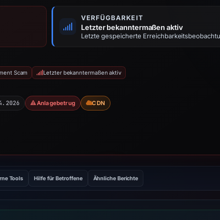
VERFÜGBARKEIT
Letzter bekanntermaßen aktiv
Letzte gespeicherte Erreichbarkeitsbeobacht
tment Scam
Letzter bekanntermaßen aktiv
4.2026
Anlagebetrug
CDN
rne Tools
Hilfe für Betroffene
Ähnliche Berichte