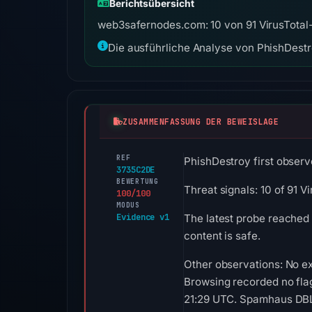
Berichtsübersicht
web3safernodes.com: 10 von 91 VirusTotal-
Die ausführliche Analyse von PhishDestro
ZUSAMMENFASSUNG DER BEWEISLAGE
REF
PhishDestroy first observ
3735C2DE
BEWERTUNG
Threat signals: 10 of 91 
100/100
MODUS
Evidence v1
The latest probe reached 
content is safe.
Other observations: No ex
Browsing recorded no fla
21:29 UTC. Spamhaus DBL r