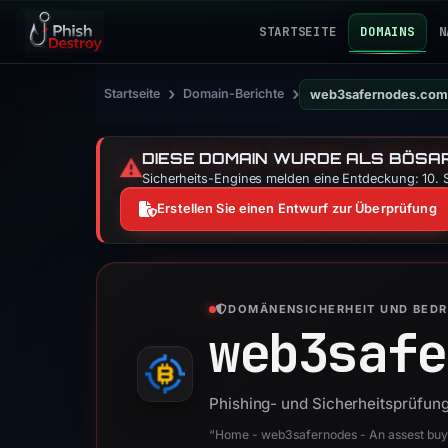
STARTSEITE
DOMAINS
N
›
›
Startseite
Domain-Berichte
web3safernodes.com
DIESE DOMAIN WURDE ALS BÖSAR
⚠️
Sicherheits-Engines melden eine Entdeckung: 10. S
Erstellen Sie einen Entwurf zur Überprüfung
DOMÄNENSICHERHEIT UND BED
web3safe
Phishing- und Sicherheitsprüfu
“Home - web3safernodes - An assest buy 