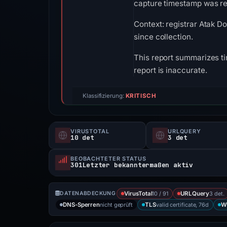
capture timestamp was rec
Context: registrar Atak D
since collection.
This report summarizes ti
report is inaccurate.
Klassifizierung:
KRITISCH
VIRUSTOTAL
URLQUERY
10 det
3 det
BEOBACHTETER STATUS
301Letzter bekanntermaßen aktiv
10 / 91
3 det.
DATENABDECKUNG
VirusTotal
URLQuery
nicht geprüft
valid certificate, 76d
DNS-Sperren
TLS
W