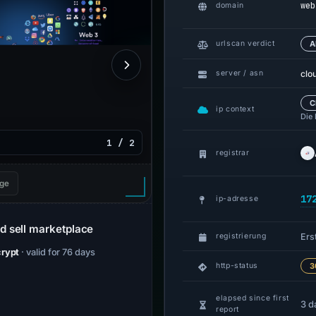
web
domain
urlscan verdict
A
clo
server / asn
C
ip context
Die
1 / 2
registrar
ge
17
ip-adresse
d sell marketplace
Erst
registrierung
crypt
· valid for 76 days
http-status
3
elapsed since first
3 d
report