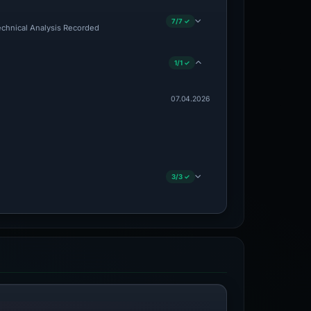
7/7 ✓
Technical Analysis Recorded
1/1 ✓
07.04.2026
3/3 ✓