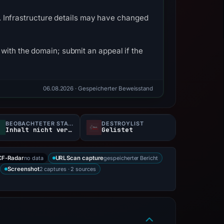
26. Infrastructure details may have changed
with the domain; submit an appeal if the
06.08.2026
· Gespeicherter Beweisstand
BEOBACHTETER STATUS
DESTROYLIST
Inhalt nicht verfügbar
Gelistet
no data
gespeicherter Bericht
CF-Radar
URLScan capture
2 captures · 2 sources
Screenshot