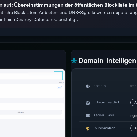
n auf; Übereinstimmungen der öffentlichen Blockliste im
tliche Blocklisten. Anbieter- und DNS-Signale werden separat ange
r PhishDestroy-Datenbank: bestätigt.
Domain-Intelligen
usd
domain
urlscan verdict
A
ngi
server / asn
ip-reputation
A