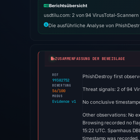
Berichtsübersicht
usdtilu.com: 2 von 94 VirusTotal-Scannern 
Die ausführliche Analyse von PhishDestro
ZUSAMMENFASSUNG DER BEWEISLAGE
REF
PhishDestroy first observe
99382752
BEWERTUNG
Threat signals: 2 of 94 V
56/100
MODUS
Evidence v1
No conclusive timestamped
Other observations: No ex
Browsing recorded no flag
15:22 UTC. Spamhaus DBL r
timestamp was recorded. N