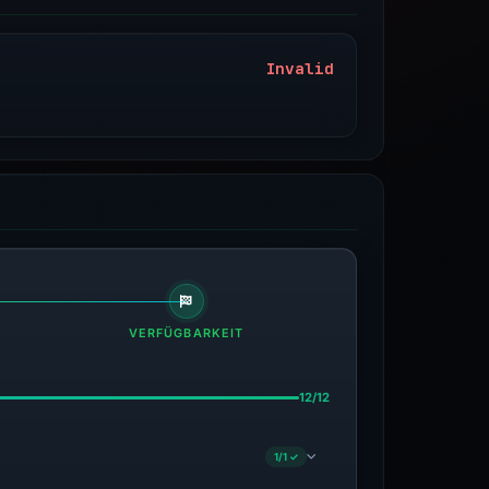
Invalid
VERFÜGBARKEIT
12/12
1/1 ✓