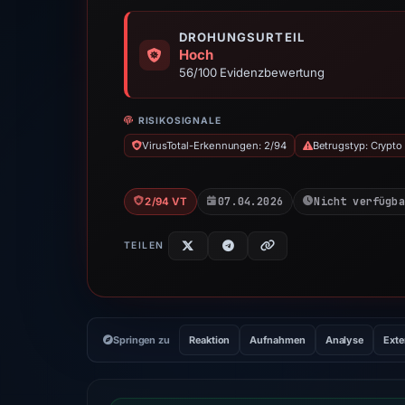
DROHUNGSURTEIL
Hoch
56/100 Evidenzbewertung
RISIKOSIGNALE
VirusTotal-Erkennungen: 2/94
Betrugstyp: Crypt
07.04.2026
Nicht verfügba
2/94 VT
TEILEN
Springen zu
Reaktion
Aufnahmen
Analyse
Exte