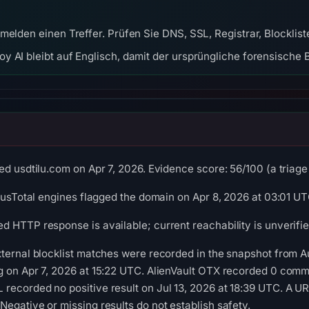
melden einen Treffer. Prüfen Sie DNS, SSL, Registrar, Blockli
y AI bleibt auf Englisch, damit der ursprüngliche forensische B
d usdtilu.com on Apr 7, 2026. Evidence score: 56/100 (a triage 
irusTotal engines flagged the domain on Apr 8, 2026 at 03:01 UT
 HTTP response is available; current reachability is unverifie
ternal blocklist matches were recorded in the snapshot from A
 on Apr 7, 2026 at 15:22 UTC. AlienVault OTX recorded 0 commu
ecorded no positive result on Jul 13, 2026 at 18:39 UTC. A UR
egative or missing results do not establish safety.