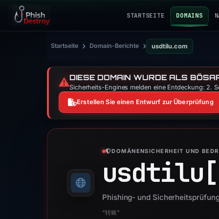
STARTSEITE
DOMAINS
N
›
›
Startseite
Domain-Berichte
usdtilu.com
DIESE DOMAIN WURDE ALS BÖSAR
⚠️
Sicherheits-Engines melden eine Entdeckung: 2. Se
Erstellen Sie einen Entwurf zur Überprüfung
DOMÄNENSICHERHEIT UND BED
usdtilu[
Phishing- und Sicherheitsprüfung
“转账”