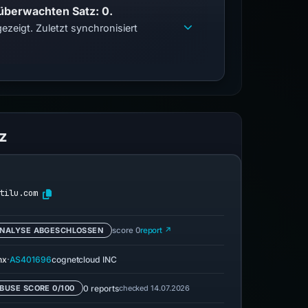
 überwachten Satz: 0.
zeigt. Zuletzt synchronisiert
z
tilu.com
NALYSE ABGESCHLOSSEN
score 0
report ↗
·
nx
AS401696
cognetcloud INC
0 reports
checked 14.07.2026
BUSE SCORE 0/100