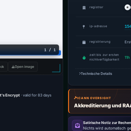
registrar
15
ip-adresse
Erst
registrierung
1 / 1
zeit bis zur ersten
11h
nichtverfügbarkeit
ck
Open image
Technische Details
t's Encrypt
· valid for 83 days
ICANN OVERSIGHT
Akkreditierung und RA
Satirische Notiz zur Rechen
Nichts wird automatisch g