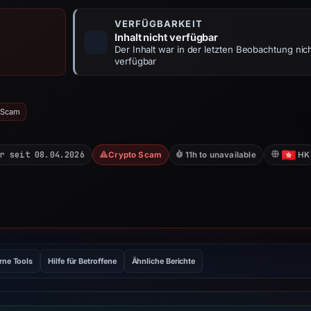
VERFÜGBARKEIT
Inhalt nicht verfügbar
Der Inhalt war in der letzten Beobachtung nic
verfügbar
o Scam
r seit 08.04.2026
Crypto Scam
11h to unavailable
HK
rne Tools
Hilfe für Betroffene
Ähnliche Berichte