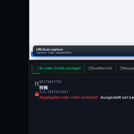
URLScan capture
Capture time unavailable
In voller Größe anzeigen
Quellbericht
Wayba
SEITENTITEL
转账
TLS-ZERTIFIKAT
Abgelaufen oder nicht verifiziert
·
Ausgestellt von
Le