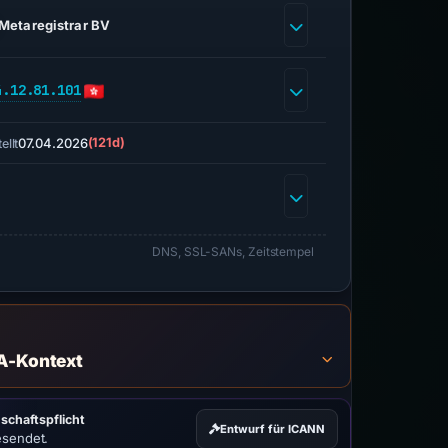
Metaregistrar BV
4.12.81.101
07.04.2026
(121d)
ellt
DNS, SSL-SANs, Zeitstempel
A-Kontext
schaftspflicht
Entwurf für ICANN
esendet.