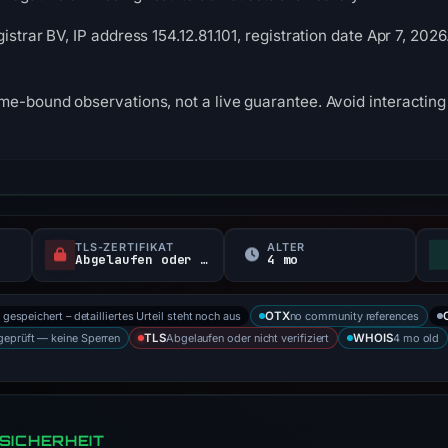
istrar BV, IP address 154.12.81.101, registration date Apr 7, 20
me-bound observations, not a live guarantee. Avoid interacting 
TLS-ZERTIFIKAT
ALTER
Abgelaufen oder nicht verifiziert
4 mo
 gespeichert – detailliertes Urteil steht noch aus
no community references
OTX
 geprüft — keine Sperren
Abgelaufen oder nicht verifiziert
4 mo old
TLS
WHOIS
SICHERHEIT