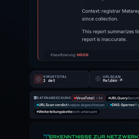
Context: registrar Metareg
since collection.
This report summarizes ti
report is inaccurate.
Klassifizierung:
HOCH
VIRUSTOTAL
URLSCAN
2 det
Melden ↗
2 / 94
Bericht
DATENABDECKUNG
VirusTotal
URLQuery
Analyse abgeschlossen
11
URLScan verdict
DNS-Sperren
nicht untersucht
Weiterleitungskette
ERKENNTNISSE ZUR NETZWERK