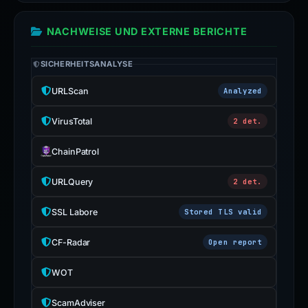
NACHWEISE UND EXTERNE BERICHTE
SICHERHEITSANALYSE
URLScan
Analyzed
VirusTotal
2 det.
ChainPatrol
URLQuery
2 det.
SSL Labore
Stored TLS valid
CF-Radar
Open report
WOT
ScamAdviser