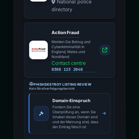
National police
directory
Action Fraud
Melden Sie Betrug und
Cyberkriminalität in
England, Wales und
Nordirland
Contact centre
0300 123 2040
PHISHDESTROY LISTING REVIEW
Kein Strafverfolgungsbericht
Domain-Einspruch
Fordern Sie eine
Überprüfung an, wenn Sie
Inhaber dieser Domain sind
und der Meinung sind, dass
der Eintrag falsch ist