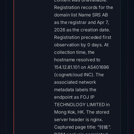
Registration records for the
domain list Name SRS AB
as the registrar and Apr 7,
2026 as the creation date.
Registration preceded first
observation by 0 days. At
collection time, the
hostname resolved to
154.12.81.101 on AS401696
(cognetcloud INC). The
associated network
metadata labels the
endpoint as FOJ IP
TECHNOLOGY LIMITED in
Mong Kok, HK. The stored
server header is nginx.
Captured page title: “转账”.