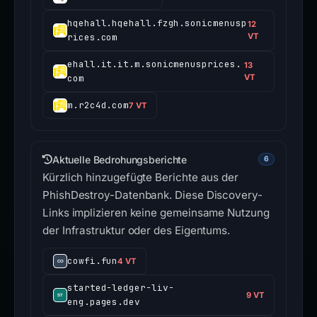
hqehall.hqehall.fzgh.sonicmenusp
12
rices.com
VT
ehall.it.it.m.sonicmenusprices.
13
com
VT
m.r2c4d.com
7 VT
Aktuelle Bedrohungsberichte
6
Kürzlich hinzugefügte Berichte aus der
PhishDestroy-Datenbank. Diese Discovery-
Links implizieren keine gemeinsame Nutzung
der Infrastruktur oder des Eigentums.
cowfi.fun
4 VT
started-ledger-liv-
9 VT
eng.pages.dev