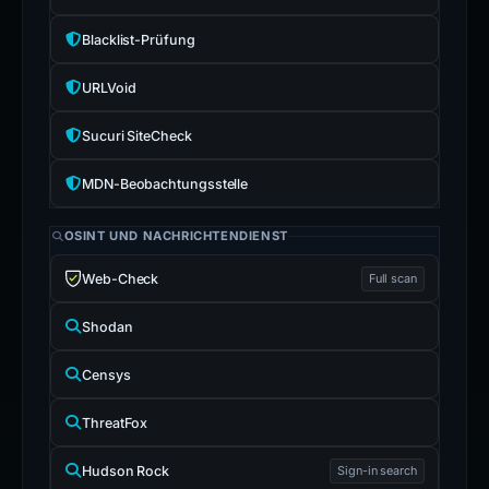
Blacklist-Prüfung
URLVoid
Sucuri SiteCheck
MDN-Beobachtungsstelle
OSINT UND NACHRICHTENDIENST
Web-Check
Full scan
Shodan
Censys
ThreatFox
Hudson Rock
Sign-in search