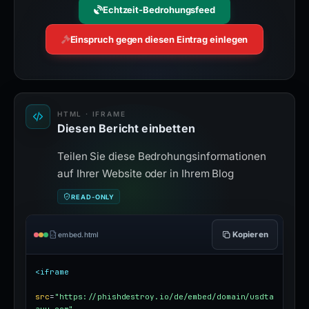
Echtzeit-Bedrohungsfeed
Einspruch gegen diesen Eintrag einlegen
HTML · IFRAME
Diesen Bericht einbetten
Teilen Sie diese Bedrohungsinformationen
auf Ihrer Website oder in Ihrem Blog
READ-ONLY
Kopieren
embed.html
<iframe
src
=
"https://phishdestroy.io/de/embed/domain/usdta