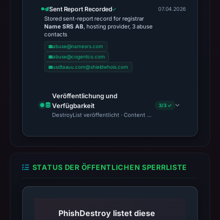
Sent Report Recorded
07.04.2026
Stored sent-report record for registrar
Name SRS AB
, hosting provider, 3 abuse
contacts
abuse@namesrs.com
abuse@cogentco.com
usdtaauu.com@shieldwhois.com
Veröffentlichung und
Verfügbarkeit
3/3 ✓
DestroyList veröffentlicht · Content Observed Unavailable · Zeit
STATUS DER ÖFFENTLICHEN SPERRLISTE
PhishDestroy listet diese