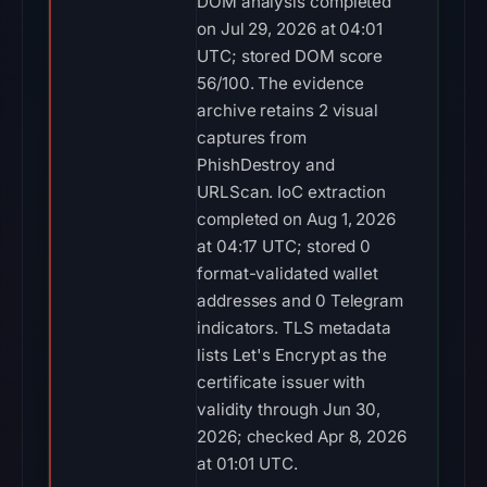
DOM analysis completed
on Jul 29, 2026 at 04:01
UTC; stored DOM score
56/100. The evidence
archive retains 2 visual
captures from
PhishDestroy and
URLScan. IoC extraction
completed on Aug 1, 2026
at 04:17 UTC; stored 0
format-validated wallet
addresses and 0 Telegram
indicators. TLS metadata
lists Let's Encrypt as the
certificate issuer with
validity through Jun 30,
2026; checked Apr 8, 2026
at 01:01 UTC.