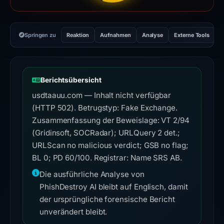
Springen zu
Reaktion
Aufnahmen
Analyse
Externe Tools
H
Berichtsübersicht
usdtaauu.com — Inhalt nicht verfügbar
(HTTP 502). Betrugstyp: Fake Exchange.
Zusammenfassung der Beweislage: VT 2/94
(Gridinsoft, SOCRadar); URLQuery 2 det.;
URLScan no malicious verdict; GSB no flag;
BL 0; PD 60/100. Registrar: Name SRS AB.
Die ausführliche Analyse von
PhishDestroy AI bleibt auf Englisch, damit
der ursprüngliche forensische Bericht
unverändert bleibt.