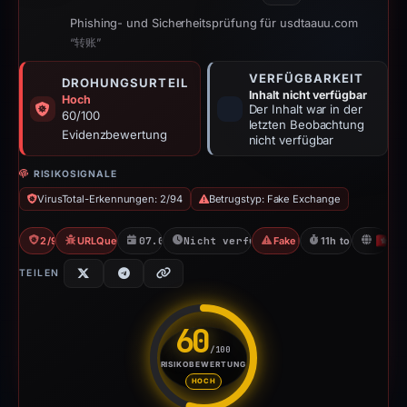
Phishing- und Sicherheitsprüfung für usdtaauu.com
“转账”
VERFÜGBARKEIT
DROHUNGSURTEIL
Inhalt nicht verfügbar
Hoch
Der Inhalt war in der
60/100
letzten Beobachtung
Evidenzbewertung
nicht verfügbar
RISIKOSIGNALE
VirusTotal-Erkennungen: 2/94
Betrugstyp: Fake Exchange
2/94 VT
URLQuery: 2 detections
07.04.2026
Nicht verfügbar seit 08.04.2026
Fake Exchange
11h to unavailabl
H
TEILEN
60
/100
RISIKOBEWERTUNG
Risikobewertung: 60 von 100. 
HOCH