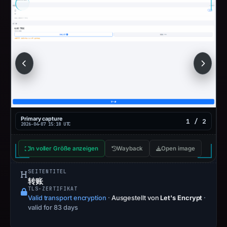
Primary capture
1 / 2
2026-04-07 15:18 UTC
In voller Größe anzeigen
Wayback
Open image
SEITENTITEL
转账
TLS-ZERTIFIKAT
Valid transport encryption
·
Ausgestellt von
Let's Encrypt
·
valid for 83 days