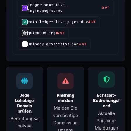
ledger-home-live-
9 VT
login.pages.dev
main-ledgre-live.pages.dev
4 VT
quickbux.org
16 VT
unibody.grosseslos.com
4 VT
Jede
Phishing
Echtzeit-
beliebige
melden
Bedrohungsf
Domain
eed
Melden Sie
prüfen
Aktuelle
verdächtige
Bedrohungsa
Phishing-
Domains an
nalyse
Meldungen
unsere