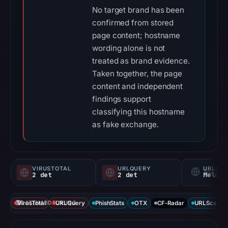
No target brand has been
confirmed from stored
page content; hostname
wording alone is not
treated as brand evidence.
Taken together, the page
content and independent
findings support
classifying this hostname
as fake exchange.
VIRUSTOTAL
URLQUERY
URLSC
2 det
2 det
Melden
VirusTotal
DATENABDECKUNG
URLQuery
PhishStats
OTX
CF-Radar
URLScan ca