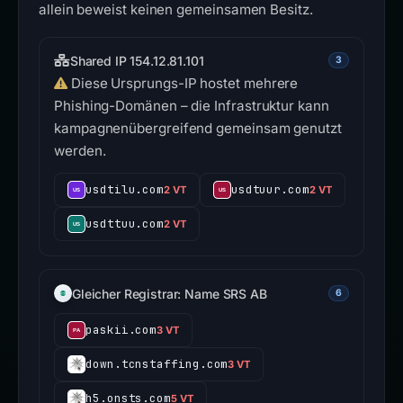
allein beweist keinen gemeinsamen Besitz.
Shared IP 154.12.81.101
3
Diese Ursprungs-IP hostet mehrere
Phishing-Domänen – die Infrastruktur kann
kampagnenübergreifend gemeinsam genutzt
werden.
usdtilu.com
usdtuur.com
2 VT
2 VT
usdttuu.com
2 VT
Gleicher Registrar: Name SRS AB
6
paskii.com
3 VT
down.tcnstaffing.com
3 VT
h5.onsts.com
5 VT