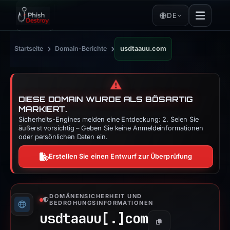
DE
›
›
Startseite
Domain-Berichte
usdtaauu.com
⚠️
DIESE DOMAIN WURDE ALS BÖSARTIG
MARKIERT.
Sicherheits-Engines melden eine Entdeckung: 2. Seien Sie
äußerst vorsichtig – Geben Sie keine Anmeldeinformationen
oder persönlichen Daten ein.
Erstellen Sie einen Entwurf zur Überprüfung
DOMÄNENSICHERHEIT UND
BEDROHUNGSINFORMATIONEN
usdtaauu[.]
com
Kopieren