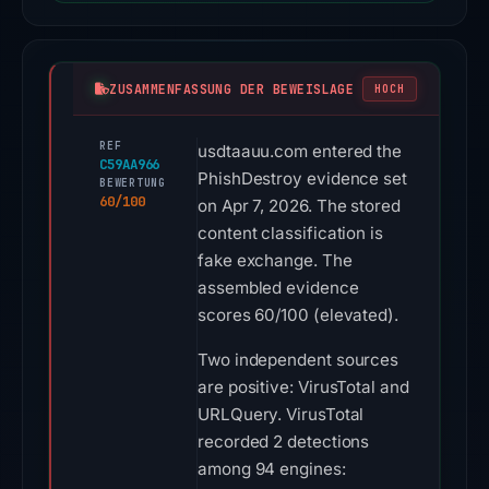
ZUSAMMENFASSUNG DER BEWEISLAGE
HOCH
REF
usdtaauu.com entered the
C59AA966
PhishDestroy evidence set
BEWERTUNG
60/100
on Apr 7, 2026. The stored
content classification is
fake exchange. The
assembled evidence
scores 60/100 (elevated).
Two independent sources
are positive: VirusTotal and
URLQuery. VirusTotal
recorded 2 detections
among 94 engines: