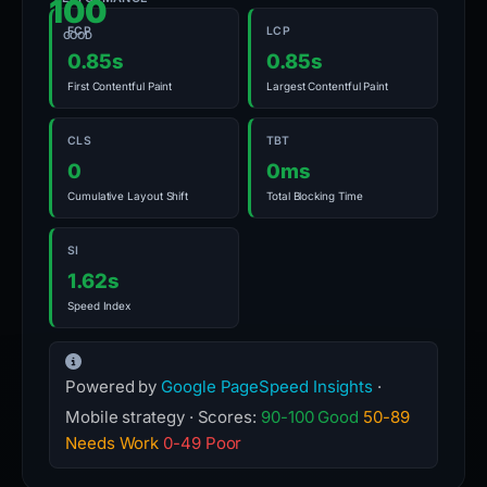
100
FCP
LCP
GOOD
0.85s
0.85s
First Contentful Paint
Largest Contentful Paint
CLS
TBT
0
0ms
Cumulative Layout Shift
Total Blocking Time
SI
1.62s
Speed Index
Powered by
Google PageSpeed Insights
·
Mobile strategy · Scores:
90-100 Good
50-89
Needs Work
0-49 Poor