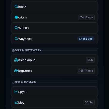
IntelX
crt.sh
Zertifikate
WHOIS
Wayback
Archived
DNS & NETZWERK
nslookup.io
DNS
bgp.tools
ASN /Route
SEO & DOMAIN
SpyFu
Moz
DA/PA