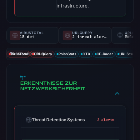
infrastructure.
VIRUSTOTAL
URLQUERY
URLSC
15 det
2 threat alerts
Melden
VirusTotal
DATENABDECKUNG
URLQuery
PhishStats
OTX
CF-Radar
URLScan ca
ERKENNTNISSE ZUR
NETZWERKSICHERHEIT
Threat Detection Systems
2 alerts