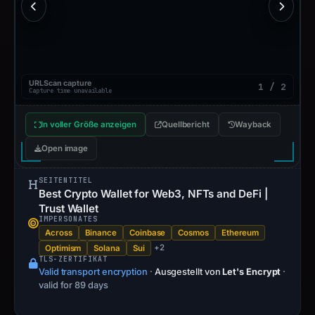
URLScan capture
1 / 2
Capture time unavailable
In voller Größe anzeigen
Quellbericht
Wayback
Open image
SEITENTITEL
Best Crypto Wallet for Web3, NFTs and DeFi |
Trust Wallet
IMPERSONATES
Across
Binance
Coinbase
Cosmos
Ethereum
+2
Optimism
Solana
Sui
TLS-ZERTIFIKAT
Valid transport encryption
·
Ausgestellt von
Let's Encrypt
·
valid for 89 days