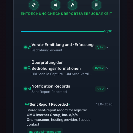
ENTDECKUNG
CHECKS
REPORTS
VERFÜGBARKEIT
16/16
Vorab-Ermittlung und -Erfassung
1/1 ✓
Bedrohung erkannt
Überprüfung der
Bedrohungsinformationen
11/11 ✓
URLScan.io Capture · URLScan Verdict · Cloudflare Radar Report
Notification Records
1/1 ✓
Sent Report Recorded
Sent Report Recorded
13.04.2026
Stored sent-report record for registrar
GMO Internet Group, Inc. d/b/a
Onamae.com
, hosting provider, 1 abuse
contact
abuse@internet.gmo