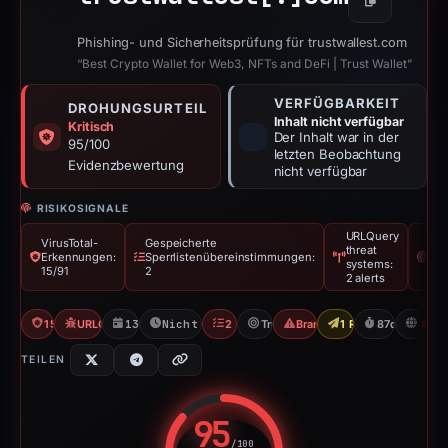
Kopieren
Phishing- und Sicherheitsprüfung für trustwallest.com
“Best Crypto Wallet for Web3, NFTs and DeFi | Trust Wallet”
VERFÜGBARKEIT
DROHUNGSURTEIL
Inhalt nicht verfügbar
Kritisch
Der Inhalt war in der
95/100
letzten Beobachtung
Evidenzbewertung
nicht verfügbar
RISIKOSIGNALE
URLQuery
VirusTotal-
Gespeicherte
threat
Mar
Erkennungen:
Sperrlistenübereinstimmungen:
systems:
Tru
15/91
2
2 alerts
15/91 VT
URLQuery: 2 threat alerts
13.04.2026
Nicht verfügbar seit 06.08.2026
2 Blocklists
Trust Wallet
Brand Impersonation
1 Report Sent
87d to unava
V
TEILEN
95
/100