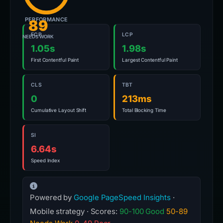
PERFORMANCE
89
FCP
LCP
NEEDS WORK
1.05s
1.98s
First Contentful Paint
Largest Contentful Paint
CLS
TBT
0
213ms
Cumulative Layout Shift
Total Blocking Time
SI
6.64s
Speed Index
Powered by
Google PageSpeed Insights
·
Mobile strategy · Scores:
90-100 Good
50-89