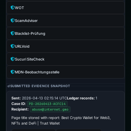
CF-Radar
Open report
WOT
ScamAdviser
Blacklist-Prüfung
URLVoid
Sucuri SiteCheck
MDN-Beobachtungsstelle
SUBMITTED EVIDENCE SNAPSHOT
Sent:
2026-04-13 02:15:14 UTC
Ledger records:
1
Case ID:
PD-20260413-ACFC14
Recipient:
abuse@internet.gmo
Page title stored with report:
Best Crypto Wallet for Web3,
NFTs and DeFi | Trust Wallet