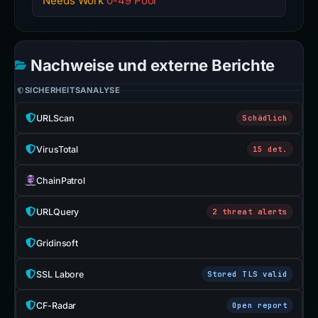
Needs Work
0-49 Poor
Nachweise und externe Berichte
SICHERHEITSANALYSE
URLScan
Schädlich
VirusTotal
15 det.
ChainPatrol
URLQuery
2 threat alerts
Gridinsoft
SSL Labore
Stored TLS valid