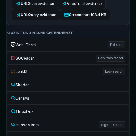
URLScan evidence
VirusTotal evidence
URLQuery evidence
Screenshot 108.4 KB
OSINT UND NACHRICHTENDIENST
Web-Check
Full scan
SOCRadar
Dark web report
LeakIX
Leak search
Shodan
Censys
ThreatFox
Hudson Rock
Sign-in search