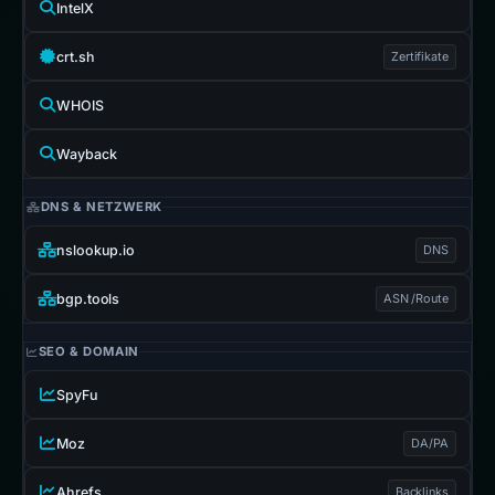
IntelX
crt.sh
Zertifikate
WHOIS
Wayback
DNS & NETZWERK
nslookup.io
DNS
bgp.tools
ASN /Route
SEO & DOMAIN
SpyFu
Moz
DA/PA