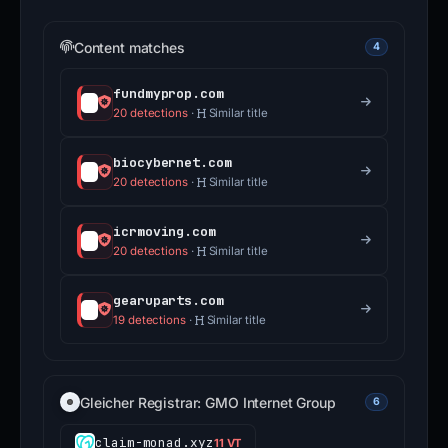
allein beweist keinen gemeinsamen Besitz.
Content matches
4
fundmyprop.com
20 detections
·
Similar title
biocybernet.com
20 detections
·
Similar title
icrmoving.com
20 detections
·
Similar title
gearuparts.com
19 detections
·
Similar title
Gleicher Registrar: GMO Internet Group
6