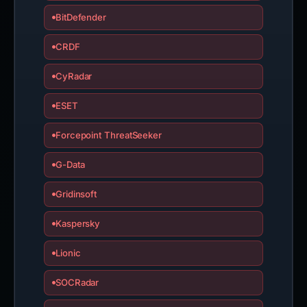
alphaMountain.ai
BitDefender
CRDF
CyRadar
ESET
Forcepoint ThreatSeeker
G-Data
Gridinsoft
Kaspersky
Lionic
SOCRadar