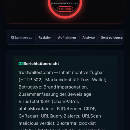
RISIKOBEWERTUNG
Risikobewertung: 95 von 100. R
KRITISCH
Springen zu
Reaktion
Aufnahmen
Analyse
Sent evidence
Berichtsübersicht
trustwallest.com — Inhalt nicht verfügbar
(HTTP 502). Markenidentität: Trust Wallet;
Betrugstyp: Brand Impersonation.
Zusammenfassung der Beweislage:
VirusTotal 15/91 (ChainPatrol,
alphaMountain.ai, BitDefender, CRDF,
CyRadar); URLQuery 2 alerts; URLScan
malicious verdict; 2 external blocklist