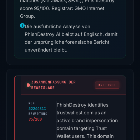
matches (MetaMask, SEAL); PhishDestroy
score 95/100. Registrar: GMO Internet
Group.
Die ausführliche Analyse von
PhishDestroy AI bleibt auf Englisch, damit
der ursprüngliche forensische Bericht
unverändert bleibt.
ZUSAMMENFASSUNG DER
KRITISCH
BEWEISLAGE
REF
PhishDestroy identifies
52244B1C
trustwallest.com as an
BEWERTUNG
95/100
active brand impersonation
domain targeting Trust
Wallet users. This domain