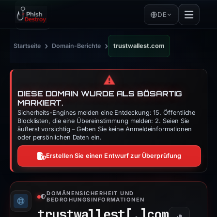
DE
›
›
Startseite
Domain-Berichte
trustwallest.com
⚠️
DIESE DOMAIN WURDE ALS BÖSARTIG
MARKIERT.
Sicherheits-Engines melden eine Entdeckung: 15. Öffentliche
Blocklisten, die eine Übereinstimmung melden: 2. Seien Sie
äußerst vorsichtig – Geben Sie keine Anmeldeinformationen
oder persönlichen Daten ein.
Erstellen Sie einen Entwurf zur Überprüfung
DOMÄNENSICHERHEIT UND
BEDROHUNGSINFORMATIONEN
trustwallest[.]
com