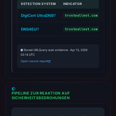
DETECTION SYSTEM
INDICATOR
VERD
DigiCert UltraDNS
trustwallest.com
malic
DNS4EU
trustwallest.com
malic
Stored URLQuery scan evidence · Apr 13, 2026
02:14 UTC
Open source report
PIPELINE ZUR REAKTION AUF
SICHERHEITSBEDROHUNGEN