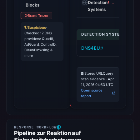
Detection
1 alert
Blocks
Systems
Brand Trezor
Suspicious
·
Checked 12 DNS
DETECTION SYSTEM
IND
providers: Quad9,
AdGuard, ControlD,
DNS4EU
tr
CleanBrowsing &
more
Stored URLQuery
scan evidence · Apr
11, 2026 04:53 UTC
Open source
report
Pipeline zur Reaktion auf
Sicherheitsbedrohungen