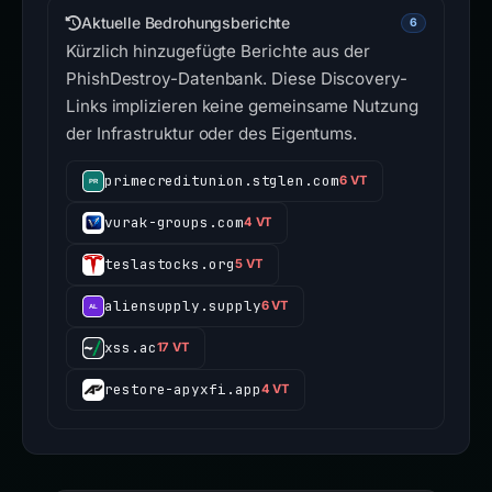
Aktuelle Bedrohungsberichte
6
Kürzlich hinzugefügte Berichte aus der
PhishDestroy-Datenbank. Diese Discovery-
Links implizieren keine gemeinsame Nutzung
der Infrastruktur oder des Eigentums.
primecreditunion.stglen.com
6 VT
vurak-groups.com
4 VT
teslastocks.org
5 VT
aliensupply.supply
6 VT
xss.ac
17 VT
restore-apyxfi.app
4 VT