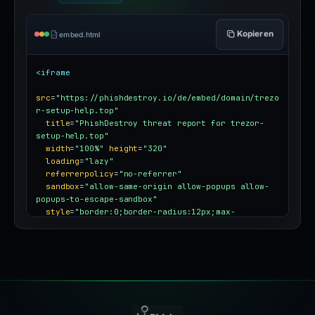
Kopieren
embed.html
<iframe
src
=
"https://phishdestroy.io/de/embed/domain/trezo
r-setup-help.top"
title
=
"PhishDestroy threat report for trezor-
setup-help.top"
width
=
"100%"
height
=
"320"
loading
=
"lazy"
referrerpolicy
=
"no-referrer"
sandbox
=
"allow-same-origin allow-popups allow-
popups-to-escape-sandbox"
style
=
"border:0;border-radius:12px;max-
width:100%"
></iframe>