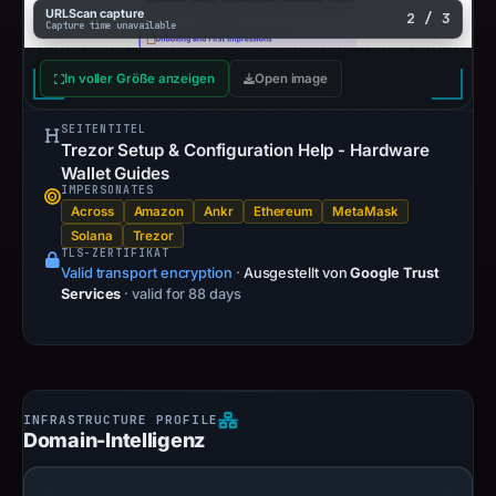
URLScan capture
2 / 3
Capture time unavailable
In voller Größe anzeigen
Open image
SEITENTITEL
Trezor Setup & Configuration Help - Hardware
Wallet Guides
IMPERSONATES
Across
Amazon
Ankr
Ethereum
MetaMask
Solana
Trezor
TLS-ZERTIFIKAT
Valid transport encryption
·
Ausgestellt von
Google Trust
Services
· valid for 88 days
Domain-Intelligenz