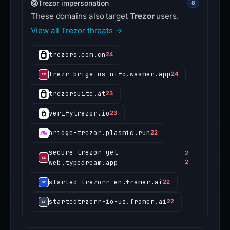
Trezor impersonation
8
These domains also target
Trezor
users.
View all Trezor threats →
trezors.com.cn
24
trezr-brige-us-nifo.wasmer.app
24
trezorsuite.at
23
verifytrezor.io
23
bridge-trezor.plasmic.run
22
secure-trezor-get-
2
web.typedream.app
2
started-trezorr-en.framer.ai
22
startedtrzerr-io-us.framer.ai
22