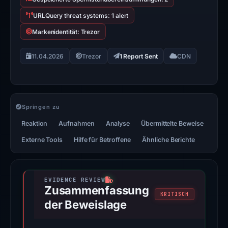
URLQuery threat systems: 1 alert
Markenidentität: Trezor
11.04.2026
Trezor
1 Report Sent
CDN
Springen zu
Reaktion
Aufnahmen
Analyse
Übermittelte Beweise
Externe Tools
Hilfe für Betroffene
Ähnliche Berichte
Zusammenfassung
KRITISCH
der Beweislage