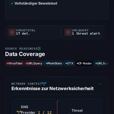
Vollständiger Beweistext
VIRUSTOTAL
URLQUERY
17 det.
1 threat alert
Data Coverage
VirusTotal
URLQuery
PhishStats
OTX
CF-Radar
URLScan ca
Erkenntnisse zur Netzwerksicherheit
DNS
Threat
1 / 12
Provider