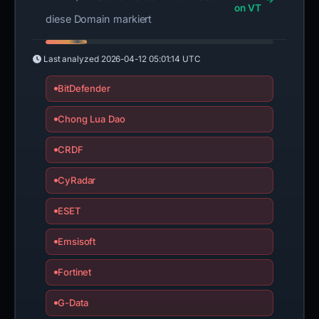
on VT
diese Domain markiert
Last analyzed
2026-04-12 05:01:14 UTC
BitDefender
Chong Lua Dao
CRDF
CyRadar
ESET
Emsisoft
Fortinet
G-Data