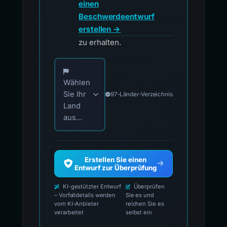
einen
Beschwerdeentwurf
erstellen →
zu erhalten.
Wählen Sie Ihr Land für offizielle Meldekontak
Wählen
Sie Ihr
97-Länder-Verzeichnis
Land
aus...
Erstellen Sie einen
Entwurf zur Überprüfung
KI-gestützter Entwurf
Überprüfen
– Vorfalldetails werden
Sie es und
vom KI-Anbieter
reichen Sie es
verarbeitet
selbst ein