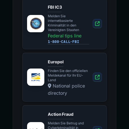
FBI IC3
Melden Sie
internetbasierte
Kriminalität in den
Vereinigten Staaten
Federal tips line
1-800-CALL-FBI
Europol
Finden Sie den offiziellen
Meldekanal für Ihr EU-
Land
National police
directory
Action Fraud
Melden Sie Betrug und
Cyberkriminalität in