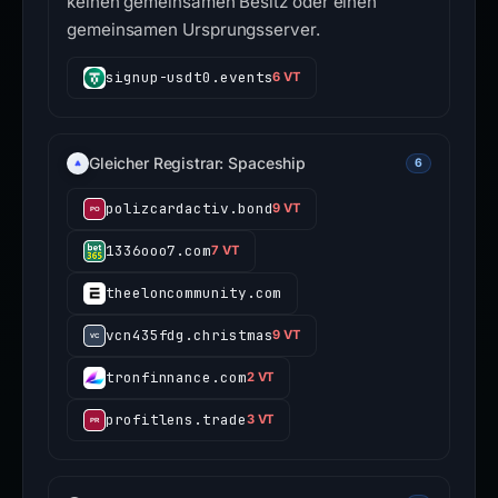
keinen gemeinsamen Besitz oder einen
gemeinsamen Ursprungsserver.
signup-usdt0.events
6 VT
Gleicher Registrar: Spaceship
6
polizcardactiv.bond
9 VT
1336ooo7.com
7 VT
theeloncommunity.com
vcn435fdg.christmas
9 VT
tronfinnance.com
2 VT
profitlens.trade
3 VT