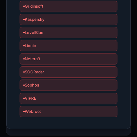
Gridinsoft
Kaspersky
LevelBlue
Lionic
Netcraft
SOCRadar
Sophos
VIPRE
Webroot