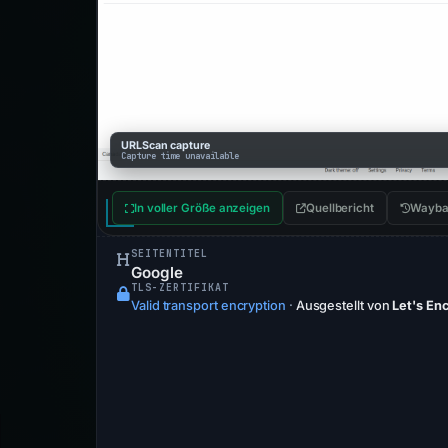
URLScan capture
Capture time unavailable
In voller Größe anzeigen
Quellbericht
Wayba
SEITENTITEL
Google
TLS-ZERTIFIKAT
Valid transport encryption
·
Ausgestellt von
Let's En