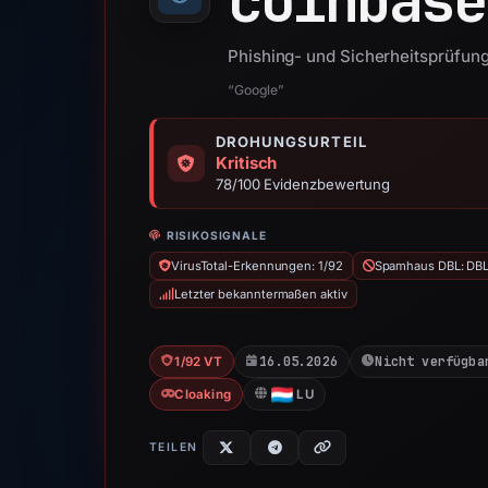
coinbase
Phishing- und Sicherheitsprüfun
“Google”
DROHUNGSURTEIL
Kritisch
78/100 Evidenzbewertung
RISIKOSIGNALE
VirusTotal-Erkennungen: 1/92
Spamhaus DBL: DB
Letzter bekanntermaßen aktiv
16.05.2026
Nicht verfügba
1/92 VT
Cloaking
LU
TEILEN