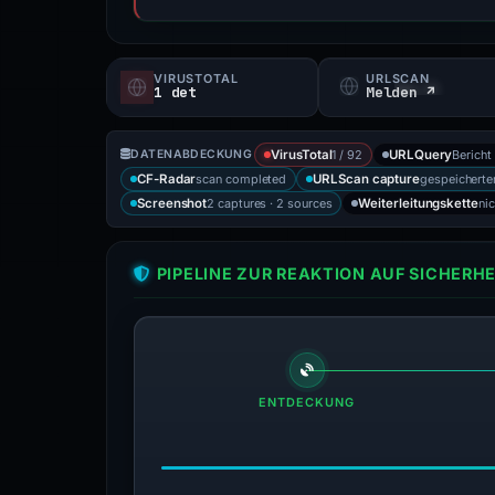
VIRUSTOTAL
URLSCAN
1 det
Melden ↗
1 / 92
Bericht
DATENABDECKUNG
VirusTotal
URLQuery
scan completed
gespeicherter
CF-Radar
URLScan capture
2 captures · 2 sources
ni
Screenshot
Weiterleitungskette
PIPELINE ZUR REAKTION AUF SICHER
ENTDECKUNG