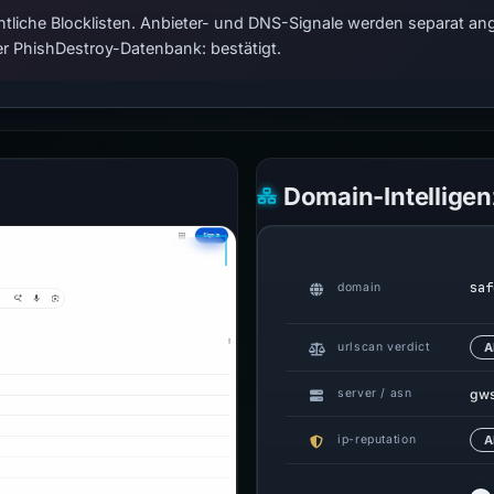
tliche Blocklisten. Anbieter- und DNS-Signale werden separat ange
r PhishDestroy-Datenbank: bestätigt.
Domain-Intelligen
saf
domain
urlscan verdict
A
gw
server / asn
ip-reputation
A