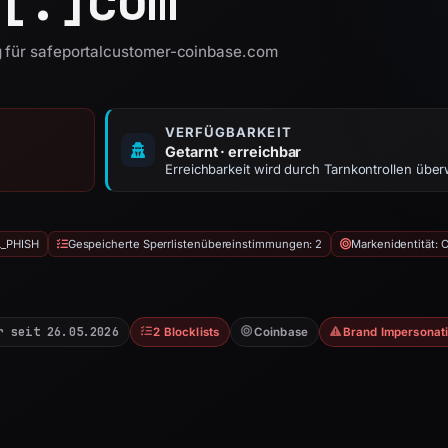
[.]
com
g für safeportalcustomer-coinbase.com
VERFÜGBARKEIT
Getarnt · erreichbar
Erreichbarkeit wird durch Tarnkontrollen übe
L_PHISH
Gespeicherte Sperrlistenübereinstimmungen: 2
Markenidentität: 
r seit 26.05.2026
2 Blocklists
Coinbase
Brand Impersonat