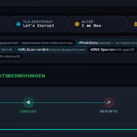
TLS-ZERTIFIKAT
ALTER
Let's Encrypt
3 mo New
 gespeichert – detailliertes Urteil steht noch aus
checked — no match rec
PhishStats
 Bericht
Analyse abgeschlossen
nicht geprüft
URLScan verdict
DNS-Sperren
cht untersucht
HEITSBEDROHUNGEN
CHECKS
REPORTS