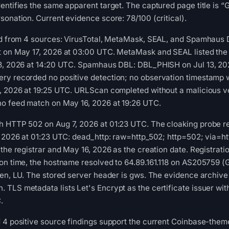
entifies the same apparent target. The captured page title is “G
sonation. Current evidence score: 78/100 (critical).
ed from 4 sources: VirusTotal, MetaMask, SEAL, and Spamhaus D
t on May 17, 2026 at 03:00 UTC. MetaMask and SEAL listed the 
 8, 2026 at 14:20 UTC. Spamhaus DBL: DBL_PHISH on Jul 13, 20
ry recorded no positive detection; no observation timestamp 
, 2026 at 19:25 UTC. URLScan completed without a malicious ve
no feed match on May 16, 2026 at 19:26 UTC.
h HTTP 502 on Aug 7, 2026 at 01:23 UTC. The cloaking probe re
, 2026 at 01:23 UTC: dead_http: raw=http_502; http=502; via=htt
the registrar and May 16, 2026 as the creation date. Registrati
ion time, the hostname resolved to 64.89.161.118 on AS205759 
ren, LU. The stored server header is gws. The evidence archive
TLS metadata lists Let's Encrypt as the certificate issuer wit
.
 4 positive source findings support the current Coinbase-them