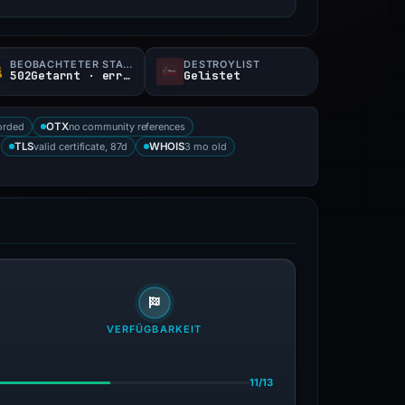
BEOBACHTETER STATUS
DESTROYLIST
502Getarnt · erreichbar
Gelistet
orded
no community references
OTX
valid certificate, 87d
3 mo old
TLS
WHOIS
VERFÜGBARKEIT
11/13