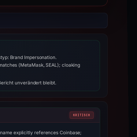
typ: Brand Impersonation.
 matches (MetaMask, SEAL); cloaking
ericht unverändert bleibt.
KRITISCH
name explicitly references Coinbase;