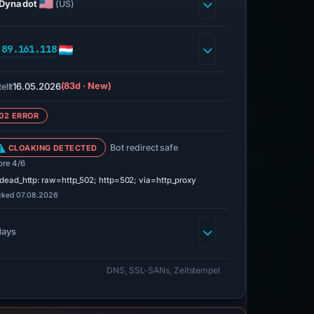
Dynadot
(US)
.89.161.118
16.05.2026
(83d · New)
ellt
02 ERROR
Bot redirect safe
CLOAKING DETECTED
ore 4/6
dead_http: raw=http_502; http=502; via=http_proxy
cked 07.08.2026
days
DNS, SSL-SANs, Zeitstempel