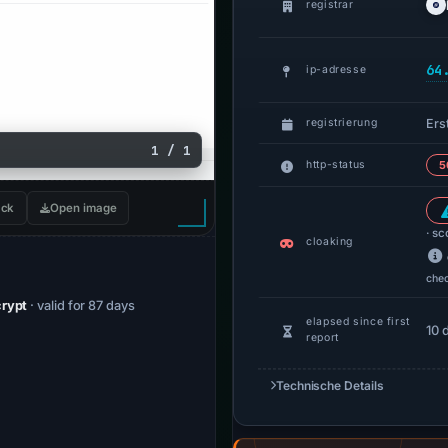
registrar
64
ip-adresse
Erst
registrierung
1 / 1
http-status
5
ck
Open image
· sc
cloaking
che
crypt
· valid for 87 days
elapsed since first
10 
report
Technische Details