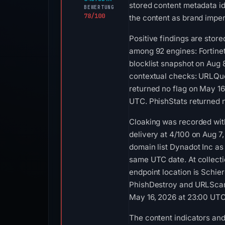
stored content metadata id
BEWERTUNG
78/100
the content as brand imper
Positive findings are stor
among 92 engines: Fortine
blocklist snapshot on Aug
contextual checks: URLQue
returned no flag on May 16
UTC. PhishStats returned 
Cloaking was recorded wit
delivery at 4/100 on Aug 7
domain list Dynadot Inc as 
same UTC date. At collect
endpoint location is Schie
PhishDestroy and URLScan. 
May 16, 2026 at 23:00 UTC
The content indicators and