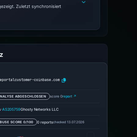
zeigt. Zuletzt synchronisiert
z
eportalcustomer-coinbase.com
NALYSE ABGESCHLOSSEN
score 0
report ↗
·
s
AS205759
Ghosty Networks LLC
0 reports
checked 13.07.2026
BUSE SCORE 0/100