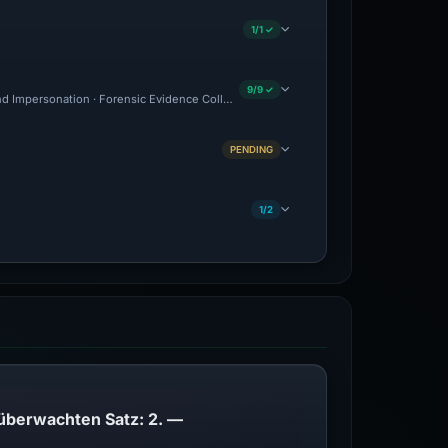
1/1 ✓
9/9 ✓
and Impersonation · Forensic Evidence Collected · Technical Analysis Recorded
PENDING
1/2
PhishDestroy listet diese Domain auf; Übereinstimmungen der öffentlichen Blockliste im überwachten Satz: 2. —