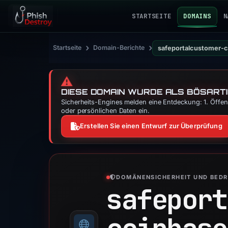
STARTSEITE
DOMAINS
N
›
›
Startseite
Domain-Berichte
safeportalcustomer-
⚠️
DIESE DOMAIN WURDE ALS BÖSARTI
Sicherheits-Engines melden eine Entdeckung: 1. Öffent
oder persönlichen Daten ein.
Erstellen Sie einen Entwurf zur Überprüfung
DOMÄNENSICHERHEIT UND BED
safeport