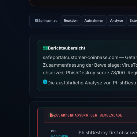
Springen zu
Reaktion
Aufnahmen
Analyse
Exte
Berichtsübersicht
safeportalcustomer-coinbase.com — Getarnt
Zusammenfassung der Beweislage: VirusTot
observed; PhishDestroy score 78/100. Regi
Die ausführliche Analyse von PhishDestro
ZUSAMMENFASSUNG DER BEWEISLAGE
REF
PhishDestroy first observ
84373D9A