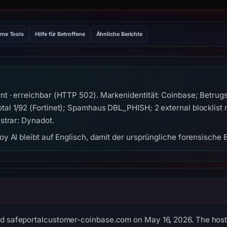
rne Tools
Hilfe für Betroffene
Ähnliche Berichte
 · erreichbar (HTTP 502). Markenidentität: Coinbase; Betrugs
al 1/92 (Fortinet); Spamhaus DBL_PHISH; 2 external blocklist
strar: Dynadot.
y AI bleibt auf Englisch, damit der ursprüngliche forensische B
ed safeportalcustomer-coinbase.com on May 16, 2026. The host