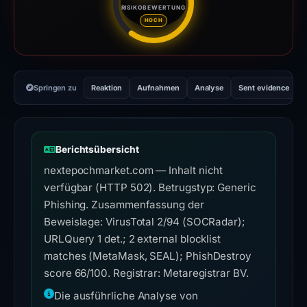
RISIKOBEWERTUNG
Risikobewertung: 66 von 100. 
HOCH
Springen zu
Reaktion
Aufnahmen
Analyse
Sent evidence
Berichtsübersicht
nextepochmarket.com — Inhalt nicht
verfügbar (HTTP 502). Betrugstyp: Generic
Phishing. Zusammenfassung der
Beweislage: VirusTotal 2/94 (SOCRadar);
URLQuery 1 det.; 2 external blocklist
matches (MetaMask, SEAL); PhishDestroy
score 66/100. Registrar: Metaregistrar BV.
Die ausführliche Analyse von