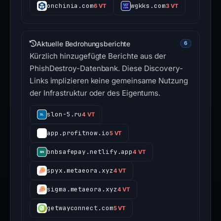
onchinia.com
wgkks.com
6 VT
3 VT
Aktuelle Bedrohungsberichte
6
Kürzlich hinzugefügte Berichte aus der
PhishDestroy-Datenbank. Diese Discovery-
Links implizieren keine gemeinsame Nutzung
der Infrastruktur oder des Eigentums.
slon-5.ru
4 VT
app.profitnow.io
5 VT
bnbsafepay.netlify.app
4 VT
spyx.metaeora.xyz
4 VT
sigma.metaeora.xyz
4 VT
getwayconnect.com
5 VT