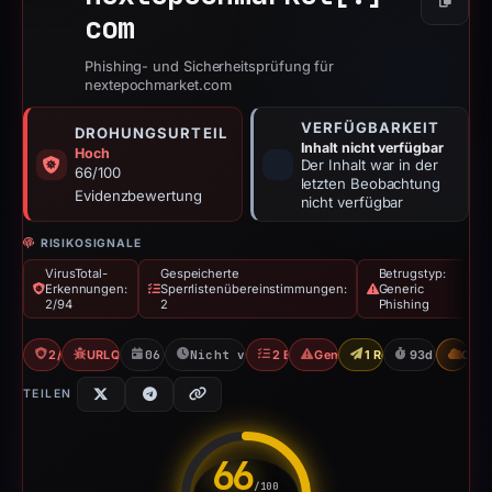
Kopier
com
Phishing- und Sicherheitsprüfung für
nextepochmarket.com
VERFÜGBARKEIT
DROHUNGSURTEIL
Inhalt nicht verfügbar
Hoch
Der Inhalt war in der
66/100
letzten Beobachtung
Evidenzbewertung
nicht verfügbar
RISIKOSIGNALE
VirusTotal-
Gespeicherte
Betrugstyp:
Erkennungen:
Sperrlistenübereinstimmungen:
Generic
2/94
2
Phishing
2/94 VT
URLQuery: 1 detections
06.04.2026
Nicht verfügbar seit 11.04.2026
2 Blocklists
Generic Phishing
1 Report Sent
93d to unavai
CDN
TEILEN
66
/100