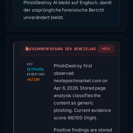
PhishDestroy AI bleibt auf Englisch, damit
der ursprüngliche forensische Bericht
unverändert bleibt.
ZUSAMMENFASSUNG DER BEWEISLAGE
HOCH
REF
PhishDestroy first
EE7949F8
observed
BEWERTUNG
66/100
nextepochmarket.com on
Apr 6, 2026. Stored page
analysis classifies the
content as generic
phishing. Current evidence
score: 66/100 (high).
Positive findings are stored