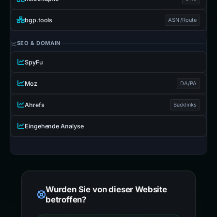
bgp.tools
ASN /Route
SEO & DOMAIN
SpyFu
Moz
DA/PA
Ahrefs
Backlinks
Eingehende Analyse
Wurden Sie von dieser Website
betroffen?