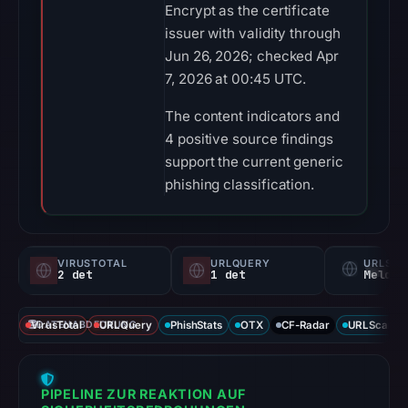
Encrypt as the certificate
issuer with validity through
Jun 26, 2026; checked Apr
7, 2026 at 00:45 UTC.
The content indicators and
4 positive source findings
support the current generic
phishing classification.
VIRUSTOTAL
URLQUERY
URLSC
2 det
1 det
Melden
VirusTotal
DATENABDECKUNG
URLQuery
PhishStats
OTX
CF-Radar
URLScan ca
PIPELINE ZUR REAKTION AUF