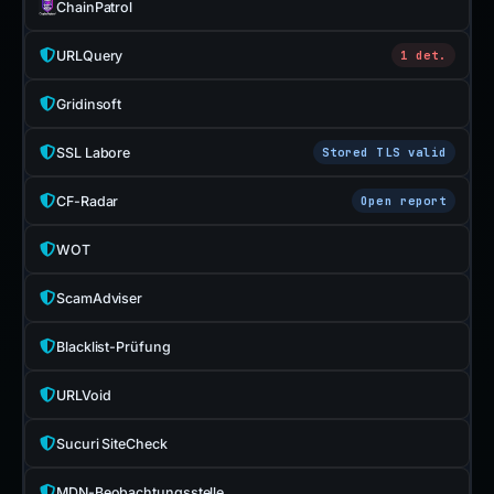
ChainPatrol
URLQuery
1 det.
Gridinsoft
SSL Labore
Stored TLS valid
CF-Radar
Open report
WOT
ScamAdviser
Blacklist-Prüfung
URLVoid
Sucuri SiteCheck
MDN-Beobachtungsstelle