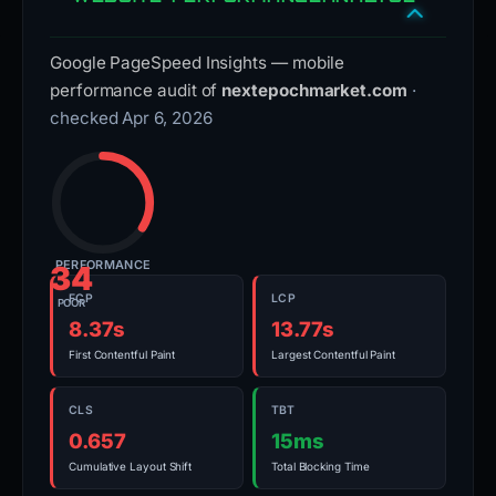
Google PageSpeed Insights — mobile
performance audit of
nextepochmarket.com
·
checked Apr 6, 2026
PERFORMANCE
34
FCP
LCP
POOR
8.37s
13.77s
First Contentful Paint
Largest Contentful Paint
CLS
TBT
0.657
15ms
Cumulative Layout Shift
Total Blocking Time