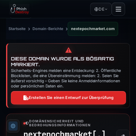
DE
›
›
Startseite
Domain-Berichte
nextepochmarket.com
⚠️
DIESE DOMAIN WURDE ALS BÖSARTIG
MARKIERT.
Sicherheits-Engines melden eine Entdeckung: 2. Öffentliche
Blocklisten, die eine Übereinstimmung melden: 2. Seien Sie
äußerst vorsichtig – Geben Sie keine Anmeldeinformationen
oder persönlichen Daten ein.
Erstellen Sie einen Entwurf zur Überprüfung
DOMÄNENSICHERHEIT UND
BEDROHUNGSINFORMATIONEN
nextepochmarket[.]