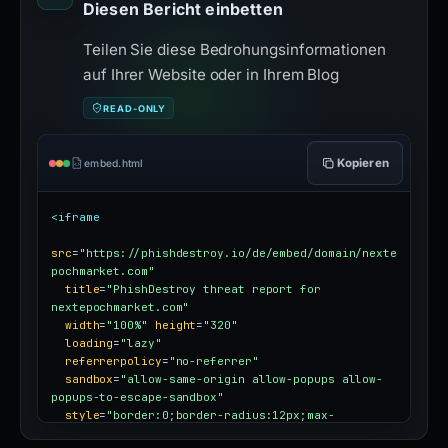
Diesen Bericht einbetten
Teilen Sie diese Bedrohungsinformationen
auf Ihrer Website oder in Ihrem Blog
READ-ONLY
Kopieren
embed.html
<iframe
src
=
"https://phishdestroy.io/de/embed/domain/nexte
pochmarket.com"
title
=
"PhishDestroy threat report for 
nextepochmarket.com"
width
=
"100%"
height
=
"320"
loading
=
"lazy"
referrerpolicy
=
"no-referrer"
sandbox
=
"allow-same-origin allow-popups allow-
popups-to-escape-sandbox"
style
=
"border:0;border-radius:12px;max-
width:100%"