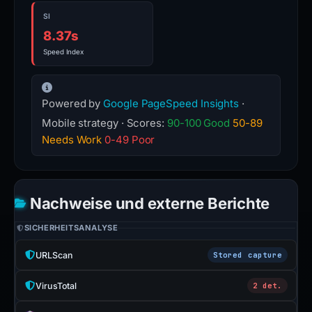
SI
8.37s
Speed Index
Powered by
Google PageSpeed Insights
·
Mobile strategy · Scores:
90-100 Good
50-89
Needs Work
0-49 Poor
Nachweise und externe Berichte
SICHERHEITSANALYSE
URLScan
Stored capture
VirusTotal
2 det.