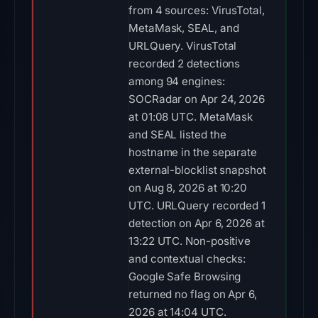
from 4 sources: VirusTotal,
MetaMask, SEAL, and
URLQuery. VirusTotal
recorded 2 detections
among 94 engines:
SOCRadar on Apr 24, 2026
at 01:08 UTC. MetaMask
and SEAL listed the
hostname in the separate
external-blocklist snapshot
on Aug 8, 2026 at 10:20
UTC. URLQuery recorded 1
detection on Apr 6, 2026 at
13:22 UTC. Non-positive
and contextual checks:
Google Safe Browsing
returned no flag on Apr 6,
2026 at 14:04 UTC.