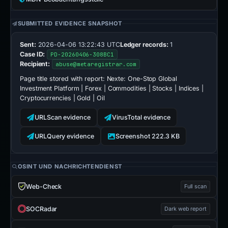
SUBMITTED EVIDENCE SNAPSHOT
Sent:
2026-04-06 13:22:43 UTC
Ledger records:
1
Case ID:
PD-20260406-308BC1
Recipient:
abuse@metaregistrar.com
Page title stored with report:
Nexte: One-Stop Global
Investment Platform | Forex | Commodities | Stocks | Indices |
Cryptocurrencies | Gold | Oil
URLScan evidence
VirusTotal evidence
URLQuery evidence
Screenshot 222.3 KB
OSINT UND NACHRICHTENDIENST
Web-Check
Full scan
SOCRadar
Dark web report