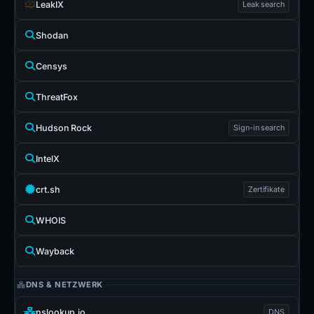
LeakIX
Leak search
Shodan
Censys
ThreatFox
Hudson Rock
Sign-in search
IntelX
crt.sh
Zertifikate
WHOIS
Wayback
DNS & NETZWERK
nslookup.io
DNS