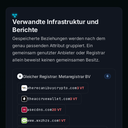
Verwandte Infrastruktur und
Berichte
Gespeicherte Beziehungen werden nach dem
genau passenden Attribut gruppiert. Ein
gemeinsam genutzter Anbieter oder Registrar
allein beweist keinen gemeinsamen Besitz.
Gleicher Registrar: Metaregistrar BV
6
wherecanibuycrypto.com
3 VT
theaccruewallet.com
3 VT
asecdns.com
20 VT
www.wxzhzs.com
1 VT