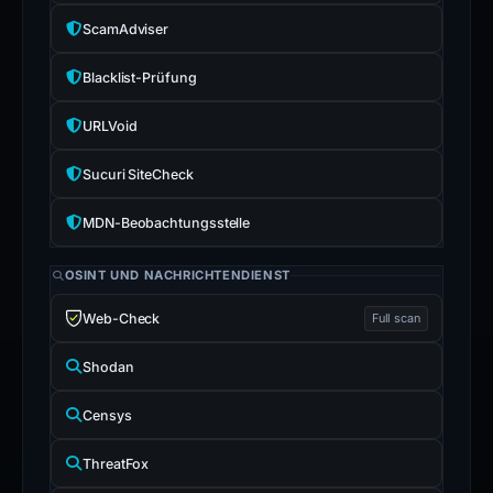
ScamAdviser
Blacklist-Prüfung
URLVoid
Sucuri SiteCheck
MDN-Beobachtungsstelle
OSINT UND NACHRICHTENDIENST
Web-Check
Full scan
Shodan
Censys
ThreatFox