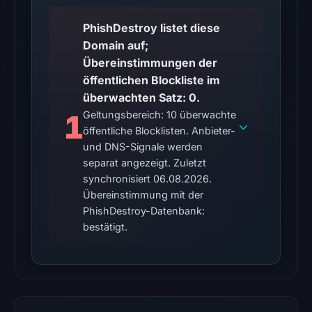
at
10:23
PhishDestroy listet diese
UTC.
Domain auf;
Reachability
Übereinstimmungen der
alone
öffentlichen Blockliste im
does
überwachten Satz: 0.
not
1
Geltungsbereich: 10 überwachte
establish
öffentliche Blocklisten. Anbieter-
whether
und DNS-Signale werden
the
separat angezeigt. Zuletzt
synchronisiert 06.08.2026.
content
Übereinstimmung mit der
is
PhishDestroy-Datenbank:
safe.
bestätigt.
Other
observations:
No
external