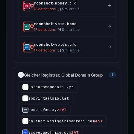
moonshot-money.cfd
18 detections
·
Similar title
moonshot-vote.bond
17 detections
·
Similar title
moonshot-votes.cfd
17 detections
·
Similar title
Gleicher Registrar: Global Domain Group
6
unicornmemecoin.xyz
appvirtualsio.lat
hoodiefun.xyz
1 VT
galabet.kesingirisadresi.com
4 VT
scorecapoffice.com
2 VT