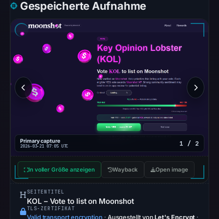
blocklist
Gespeicherte Aufnahme
matches
were
recorded
in
the
snapshot
from
Aug
6,
2026
at
Primary capture
1 / 2
10:20
2026-03-21 07:05 UTC
UTC.
In voller Größe anzeigen
Wayback
Open image
Google
Safe
SEITENTITEL
Browsing
KOL – Vote to list on Moonshot
recorded
TLS-ZERTIFIKAT
Valid transport encryption
·
Ausgestellt von
Let's Encrypt
·