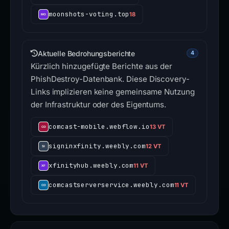
moonshots-voting.top
18
Aktuelle Bedrohungsberichte
4
Kürzlich hinzugefügte Berichte aus der
PhishDestroy-Datenbank. Diese Discovery-
Links implizieren keine gemeinsame Nutzung
der Infrastruktur oder des Eigentums.
comcast-mobile.webflow.io
13 VT
signinxfinity.weebly.com
12 VT
xfinityhub.weebly.com
11 VT
comcastserverservice.weebly.com
11 VT