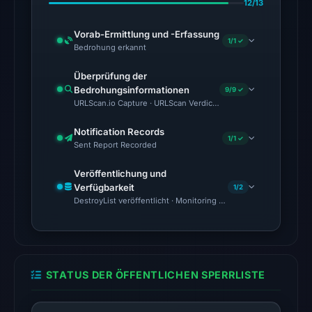
12/13
27,
2026
Vorab-Ermittlung und -Erfassung
1/1 ✓
at
Bedrohung erkannt
02:47
Überprüfung der
UTC.
Bedrohungsinformationen
9/9 ✓
URLScan.io Capture · URLScan Verdict · Cloudflare Radar Report 
The
latest
Notification Records
1/1 ✓
probe
Sent Report Recorded
reached
Veröffentlichung und
the
Verfügbarkeit
1/2
domain
DestroyList veröffentlicht · Monitoring Continues
(HTTP
200)
on
Aug
STATUS DER ÖFFENTLICHEN SPERRLISTE
6,
2026