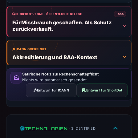
A
URLScan
.sbs
SHORTDOT-ZONE · ÖFFENTLICHE BELEGE
capture
Für Missbrauch geschaffen. Als Schutz
is
zurückverkauft.
available,
but
no
ICANN OVERSIGHT
capture
Akkreditierung und RAA-Kontext
timestamp
was
Satirische Notiz zur Rechenschaftspflicht
recorded.
Nichts wird automatisch gesendet.
Negative
Entwurf für ICANN
Entwurf für ShortDot
or
missing
results
do
not
TECHNOLOGIEN
· 3 IDENTIFIED
establish