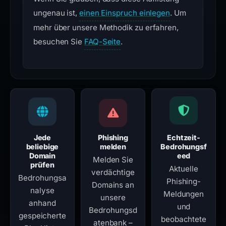
ungenau ist,
einen Einspruch einlegen
. Um
mehr über unsere Methodik zu erfahren,
besuchen Sie
FAQ-Seite
.
Jede
Phishing
Echtzeit-
beliebige
melden
Bedrohungsf
Domain
eed
Melden Sie
prüfen
Aktuelle
verdächtige
Bedrohungsa
Phishing-
Domains an
nalyse
Meldungen
unsere
anhand
und
Bedrohungsd
gespeicherte
beobachtete
atenbank –