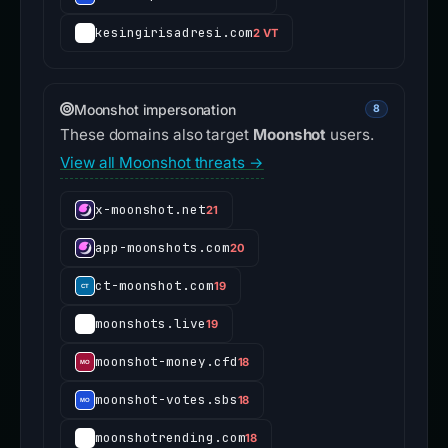
kesingirisadresi.com
2 VT
Moonshot impersonation
8
These domains also target
Moonshot
users.
View all Moonshot threats →
x-moonshot.net
21
app-moonshots.com
20
ct-moonshot.com
19
moonshots.live
19
moonshot-money.cfd
18
moonshot-votes.sbs
18
moonshotrending.com
18