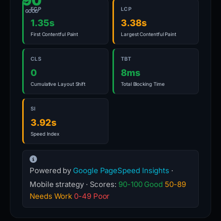
90
FCP
LCP
GOOD
1.35s
3.38s
First Contentful Paint
Largest Contentful Paint
CLS
TBT
0
8ms
Cumulative Layout Shift
Total Blocking Time
SI
3.92s
Speed Index
Powered by
Google PageSpeed Insights
·
Mobile strategy · Scores:
90-100 Good
50-89
Needs Work
0-49 Poor