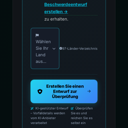
Beschwerdeentwurf
erstellen →
zu erhalten.
Wählen Sie Ihr Land für offizielle Meldekontak
Wählen
Sie Ihr
97-Länder-Verzeichnis
Land
aus...
Erstellen Sie einen
Entwurf zur
Überprüfung
KI-gestützter Entwurf
Überprüfen
– Vorfalldetails werden
Sie es und
vom KI-Anbieter
reichen Sie es
verarbeitet
selbst ein