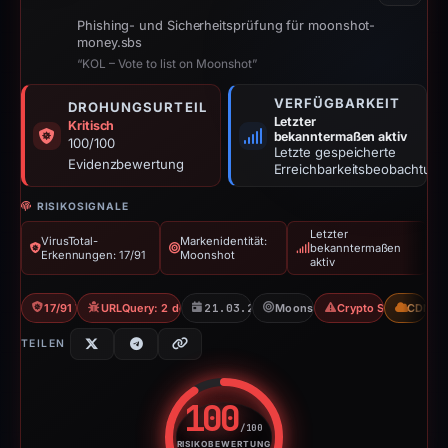
Phishing- und Sicherheitsprüfung für moonshot-
money.sbs
“KOL – Vote to list on Moonshot”
VERFÜGBARKEIT
DROHUNGSURTEIL
Letzter
Kritisch
bekanntermaßen aktiv
100/100
Letzte gespeicherte
Evidenzbewertung
Erreichbarkeitsbeobachtung
RISIKOSIGNALE
Letzter
VirusTotal-
Markenidentität:
bekanntermaßen
Erkennungen: 17/91
Moonshot
aktiv
17/91 VT
URLQuery: 2 detections
21.03.2026
Moonshot
Crypto Scam
CDN
TEILEN
100
/100
RISIKOBEWERTUNG