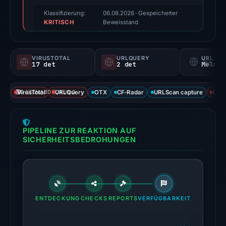
triage
Klassifizierung:
06.08.2026
· Gespeicherter
KRITISCH
score,
Beweisstand
not
a
VIRUSTOTAL
URLQUERY
URLSC
probability).
17 det
2 det
Melden
Threat
VirusTotal
DATENABDECKUNG
URLQuery
OTX
CF-Radar
URLScan capture
URLS
signals:
17
of
PIPELINE ZUR REAKTION AUF
91
SICHERHEITSBEDROHUNGEN
VirusTotal
engines
flagged
the
domain
ENTDECKUNG
CHECKS
REPORTS
VERFÜGBARKEIT
on
Jul