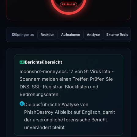
Risikobewertung: 100 von 100. 
KRITISCH
Springen zu
Reaktion
Aufnahmen
Analyse
Externe Tools
H
Berichtsübersicht
moonshot-money.sbs: 17 von 91 VirusTotal-
Scannern melden einen Treffer. Prüfen Sie
DNS, SSL, Registrar, Blocklisten und
Bedrohungsdaten.
Die ausführliche Analyse von
PhishDestroy AI bleibt auf Englisch, damit
der ursprüngliche forensische Bericht
unverändert bleibt.