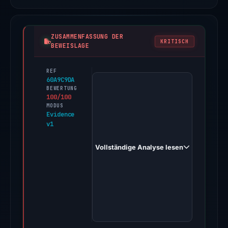
ZUSAMMENFASSUNG DER
KRITISCH
BEWEISLAGE
REF
PhishDestroy
60A9C9DA
first
BEWERTUNG
100/100
observed
MODUS
moonshot-
Evidence
v1
money.sbs
on
Vollständige Analyse lesen
Mar
21,
2026.
Evidence
score:
100/100
(a