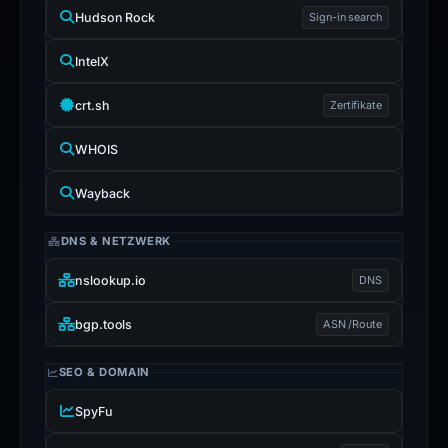
Hudson Rock
Sign-in search
IntelX
crt.sh
Zertifikate
WHOIS
Wayback
DNS & NETZWERK
nslookup.io
DNS
bgp.tools
ASN /Route
SEO & DOMAIN
SpyFu