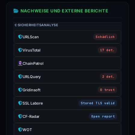
NACHWEISE UND EXTERNE BERICHTE
SICHERHEITSANALYSE
URLScan
Schädlich
VirusTotal
17 det.
ChainPatrol
URLQuery
2 det.
Gridinsoft
0 trust
SSL Labore
Stored TLS valid
CF-Radar
Open report
WOT