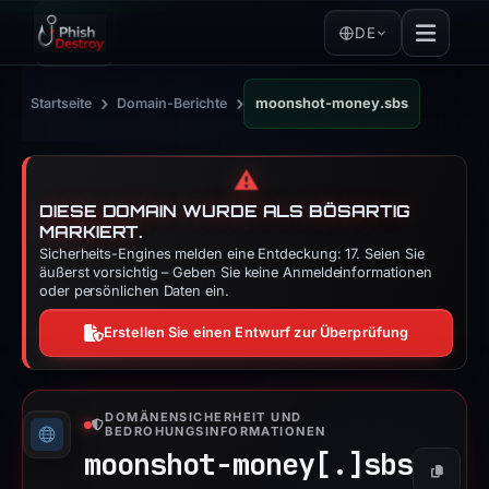
DE
›
›
Startseite
Domain-Berichte
moonshot-money.sbs
⚠️
DIESE DOMAIN WURDE ALS BÖSARTIG
MARKIERT.
Sicherheits-Engines melden eine Entdeckung: 17. Seien Sie
äußerst vorsichtig – Geben Sie keine Anmeldeinformationen
oder persönlichen Daten ein.
Erstellen Sie einen Entwurf zur Überprüfung
DOMÄNENSICHERHEIT UND
BEDROHUNGSINFORMATIONEN
moonshot-money[.]
sbs
Kopiere