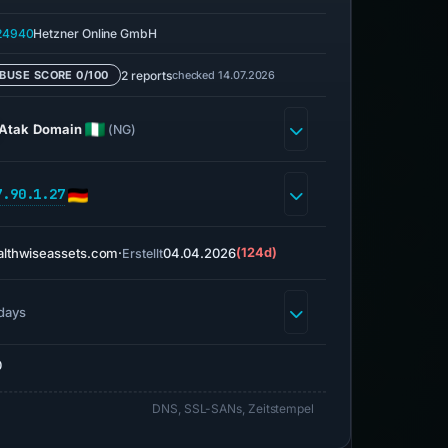
24940
Hetzner Online GmbH
2 reports
checked 14.07.2026
BUSE SCORE 0/100
Atak Domain
(NG)
7.90.1.27
lthwiseassets.com
·
04.04.2026
(124d)
Erstellt
days
0
DNS, SSL-SANs, Zeitstempel