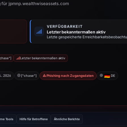
g für jpmnp.wealthwiseassets.com
VERFÜGBARKEIT
Letzter bekanntermaßen aktiv
Letzte gespeicherte Erreichbarkeitsbeobacht
"chase"]
Letzter bekanntermaßen aktiv
4.2026
["chase"]
Phishing nach Zugangsdaten
DE
rne Tools
Hilfe für Betroffene
Ähnliche Berichte