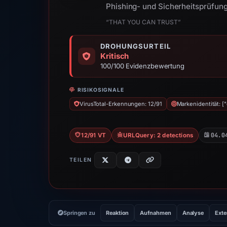
Phishing- und Sicherheitsprüfun
“THAT YOU CAN TRUST”
DROHUNGSURTEIL
Kritisch
100/100 Evidenzbewertung
RISIKOSIGNALE
VirusTotal-Erkennungen: 12/91
Markenidentität: [
04.0
12/91 VT
URLQuery: 2 detections
TEILEN
Springen zu
Reaktion
Aufnahmen
Analyse
Exte