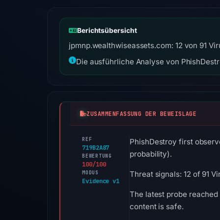
Berichtsübersicht
jpmnp.wealthwiseassets.com: 12 von 91 Vir
Die ausführliche Analyse von PhishDestro
ZUSAMMENFASSUNG DER BEWEISLAGE
REF
PhishDestroy first observ
719B2A87
probability).
BEWERTUNG
100/100
MODUS
Threat signals: 12 of 91 
Evidence v1
The latest probe reached 
content is safe.