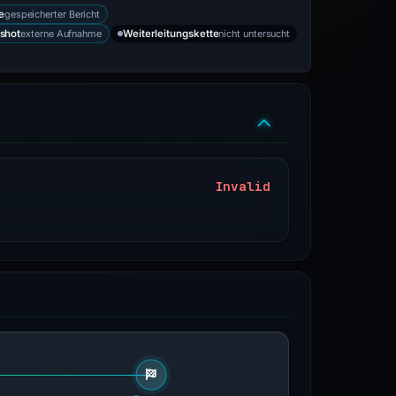
gespeicherter Bericht
e
externe Aufnahme
nicht untersucht
shot
Weiterleitungskette
Invalid