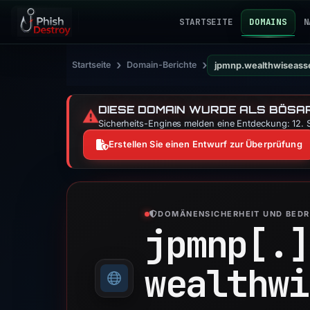
STARTSEITE
DOMAINS
N
›
›
Startseite
Domain-Berichte
jpmnp.wealthwiseass
DIESE DOMAIN WURDE ALS BÖSAR
⚠️
Sicherheits-Engines melden eine Entdeckung: 12. S
Erstellen Sie einen Entwurf zur Überprüfung
DOMÄNENSICHERHEIT UND BED
jpmnp[.]
wealthwi