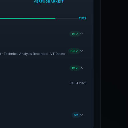
VERFÜGBARKEIT
11/12
1/1 ✓
8/8 ✓
d · Technical Analysis Recorded · VT Detection +1
1/1 ✓
04.04.2026
1/2