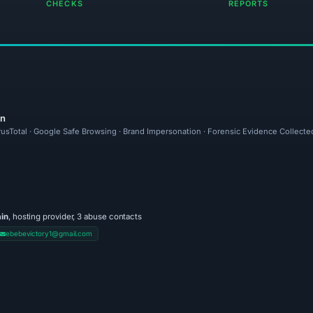
CHECKS
REPORTS
en
rusTotal · Google Safe Browsing · Brand Impersonation · Forensic Evidence Collecte
in
, hosting provider, 3 abuse contacts
ebebevictory1@gmail.com