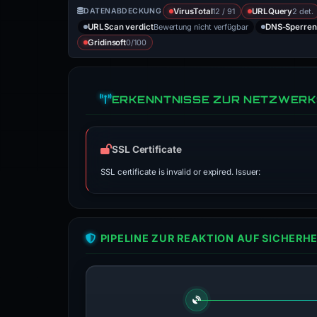
12 / 91
2 det.
DATENABDECKUNG
VirusTotal
URLQuery
Bewertung nicht verfügbar
URLScan verdict
DNS-Sperren
0/100
Gridinsoft
ERKENNTNISSE ZUR NETZWERK
SSL Certificate
SSL certificate is invalid or expired. Issuer:
PIPELINE ZUR REAKTION AUF SICHER