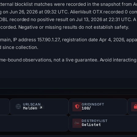
ternal blocklist matches were recorded in the snapshot from A
g on Jun 26, 2026 at 09:32 UTC. AlienVault OTX recorded 0 co
L recorded no positive result on Jul 13, 2026 at 22:31 UTC. A
orded. Negative or missing results do not establish safety.
main, IP address 157.90.1.27, registration date Apr 4, 2026, appa
since collection.
me-bound observations, not a live guarantee. Avoid interacting 
URLSCAN
GRIDINSOFT
Melden ↗
100/
DESTROYLIST
Gelistet