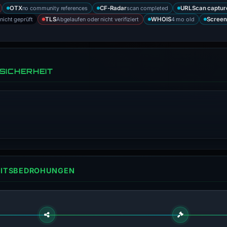
no community references
scan completed
OTX
CF-Radar
URLScan captur
nicht geprüft
Abgelaufen oder nicht verifiziert
4 mo old
TLS
WHOIS
Screen
SICHERHEIT
HEITSBEDROHUNGEN