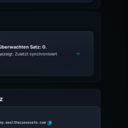
 überwachten Satz: 0.
zeigt. Zuletzt synchronisiert
z
np.wealthwiseassets.com