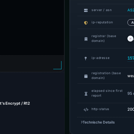
AS
server / asn
ip-reputation
A
registrar (base
domain)
15
ip-adresse
registration (base
wea
domain)
elapsed since first
95 
report
t's Encrypt / R12
20
http-status
Technische Details