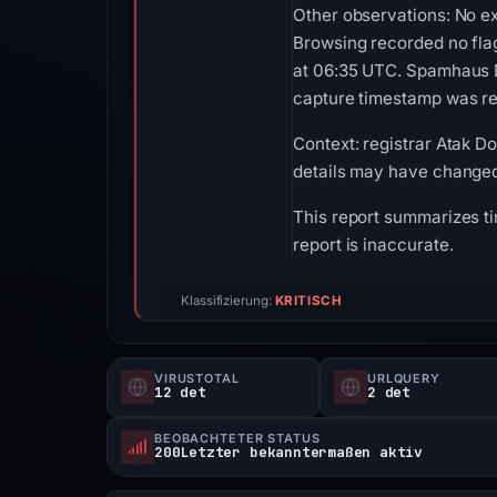
Other observations: No ex
Browsing recorded no fla
at 06:35 UTC. Spamhaus DB
capture timestamp was rec
Context: registrar Atak Do
details may have changed 
This report summarizes ti
report is inaccurate.
Klassifizierung:
KRITISCH
VIRUSTOTAL
URLQUERY
12 det
2 det
BEOBACHTETER STATUS
200Letzter bekanntermaßen aktiv