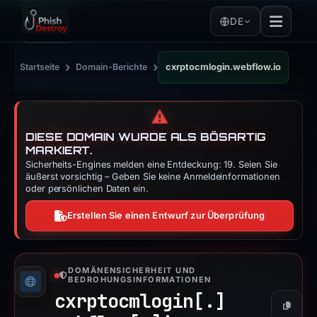
DE
›
›
Startseite
Domain-Berichte
cxrptocmlogin.webflow.io
⚠️
DIESE DOMAIN WURDE ALS BÖSARTIG
MARKIERT.
Sicherheits-Engines melden eine Entdeckung: 19. Seien Sie
äußerst vorsichtig – Geben Sie keine Anmeldeinformationen
oder persönlichen Daten ein.
Erstellen Sie einen Entwurf zur Überprüfung
DOMÄNENSICHERHEIT UND
BEDROHUNGSINFORMATIONEN
cxrptocmlogin[.]
Kopier