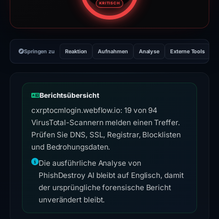
KRITISCH
Springen zu
Reaktion
Aufnahmen
Analyse
Externe Tools
H
Berichtsübersicht
cxrptocmlogin.webflow.io: 19 von 94
VirusTotal-Scannern melden einen Treffer.
Prüfen Sie DNS, SSL, Registrar, Blocklisten
und Bedrohungsdaten.
Die ausführliche Analyse von
PhishDestroy AI bleibt auf Englisch, damit
der ursprüngliche forensische Bericht
unverändert bleibt.