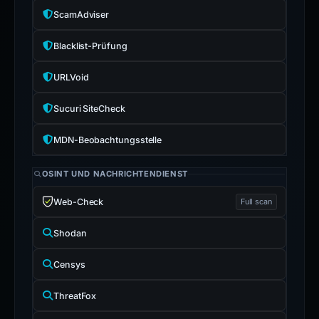
ScamAdviser
Blacklist-Prüfung
URLVoid
Sucuri SiteCheck
MDN-Beobachtungsstelle
OSINT UND NACHRICHTENDIENST
Web-Check
Full scan
Shodan
Censys
ThreatFox