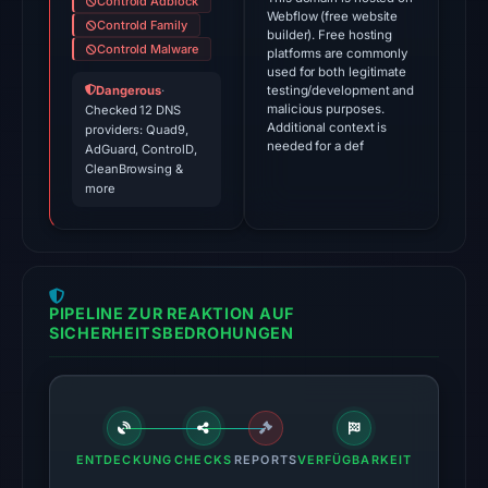
Controld Adblock
2026
Webflow (free website
Controld Family
at
builder). Free hosting
Controld Malware
platforms are commonly
18:45
used for both legitimate
UTC.
Dangerous
·
testing/development and
malicious purposes.
Checked 12 DNS
Additional context is
providers: Quad9,
The
needed for a def
AdGuard, ControlD,
latest
CleanBrowsing &
probe
more
returned
HTTP
404
on
PIPELINE ZUR REAKTION AUF
Aug
SICHERHEITSBEDROHUNGEN
5,
2026
at
01:01
UTC,
ENTDECKUNG
CHECKS
REPORTS
VERFÜGBARKEIT
so