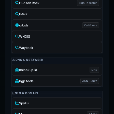
Hudson Rock
Sign-in search
IntelX
crt.sh
Zertifikate
WHOIS
Wayback
DNS & NETZWERK
nslookup.io
DNS
bgp.tools
ASN /Route
SEO & DOMAIN
SpyFu