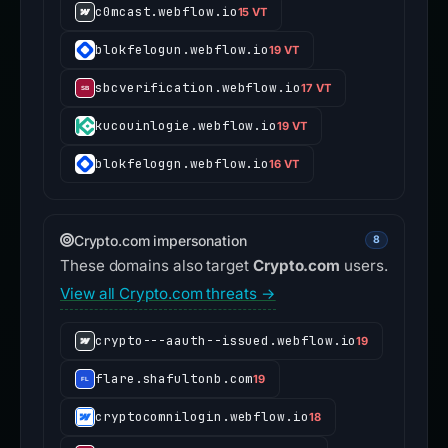
c0mcast.webflow.io
15 VT
blokfelogun.webflow.io
19 VT
sbcverification.webflow.io
17 VT
kucouinlogie.webflow.io
19 VT
blokfeloggn.webflow.io
16 VT
Crypto.com impersonation
8
These domains also target
Crypto.com
users.
View all Crypto.com threats →
crypto---aauth--issued.webflow.io
19
flare.shafultonb.com
19
cryptocomnilogin.webflow.io
18