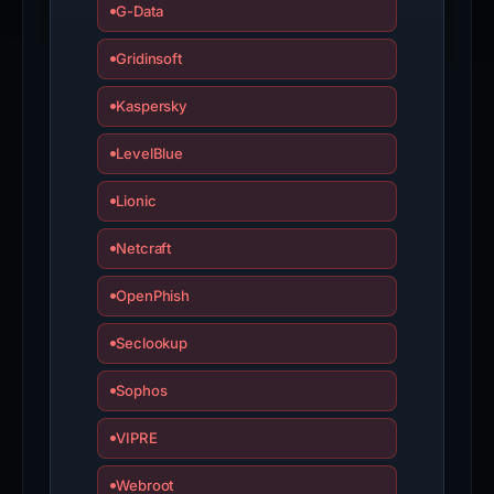
G-Data
Gridinsoft
Kaspersky
LevelBlue
Lionic
Netcraft
OpenPhish
Seclookup
Sophos
VIPRE
Webroot