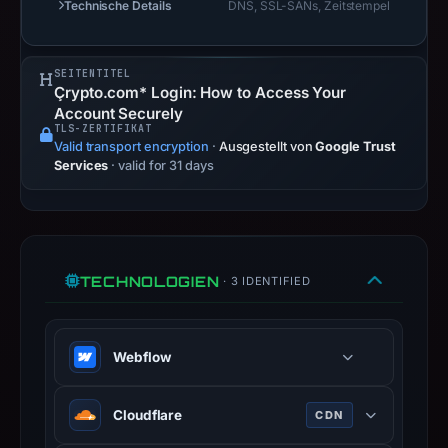
establish
Technische Details
DNS, SSL-SANs, Zeitstempel
safety.
Context:
SEITENTITEL
registrar
Çrypto.com* Login: How to Access Your
Account Securely
Webflow,
TLS-ZERTIFIKAT
IP
Valid transport encryption
·
Ausgestellt von
Google Trust
address
Services
· valid for 31 days
104.18.36.248,
registration
date
Mar
TECHNOLOGIEN
· 3 IDENTIFIED
28,
2026,
apparent
Webflow
target
Crypto.com.
Visual website builder with hosted
Cloudflare
Infrastructure
CDN
publishing.
details