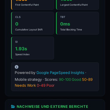
First Contentful Paint
Largest Contentful Paint
CLS
TBT
0
0ms
Cumulative Layout Shift
Total Blocking Time
SI
1.93s
Speed Index
Powered by
Google PageSpeed Insights
·
Mobile strategy · Scores:
90-100 Good
50-89
Needs Work
0-49 Poor
NACHWEISE UND EXTERNE BERICHTE