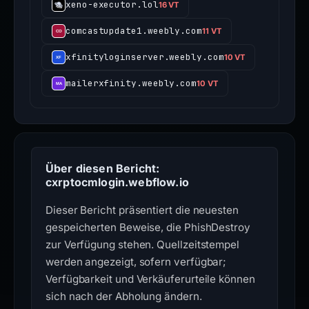
xeno-executor.lol
16 VT
comcastupdate1.weebly.com
11 VT
xfinityloginserver.weebly.com
10 VT
mailerxfinity.weebly.com
10 VT
Über diesen Bericht:
cxrptocmlogin.webflow.io
Dieser Bericht präsentiert die neuesten
gespeicherten Beweise, die PhishDestroy
zur Verfügung stehen. Quellzeitstempel
werden angezeigt, sofern verfügbar;
Verfügbarkeit und Verkäuferurteile können
sich nach der Abholung ändern.