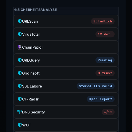
SICHERHEITSANALYSE
URLScan
Schädlich
VirusTotal
19 det.
ChainPatrol
URLQuery
Pending
Gridinsoft
0 trust
SSL Labore
Stored TLS valid
CF-Radar
Open report
DNS Security
3/12
WOT