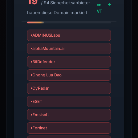
19
/ 94 Sicherheitsanbieter
with
on
the
VT
haben diese Domain markiert
domain;
submit
an
ADMINUSLabs
appeal
alphaMountain.ai
if
the
BitDefender
report
is
Chong Lua Dao
inaccurate.
CyRadar
ESET
Emsisoft
Fortinet