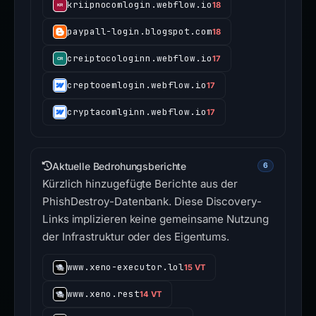
kriipnocomlogin.webflow.io
18
paypall-login.blogspot.com
18
creiptocologinn.webflow.io
17
creptooemlogin.webflow.io
17
cryptacomlginn.webflow.io
17
Aktuelle Bedrohungsberichte
6
Kürzlich hinzugefügte Berichte aus der
PhishDestroy-Datenbank. Diese Discovery-
Links implizieren keine gemeinsame Nutzung
der Infrastruktur oder des Eigentums.
www.xeno-executor.lol
15 VT
www.xeno.rest
14 VT