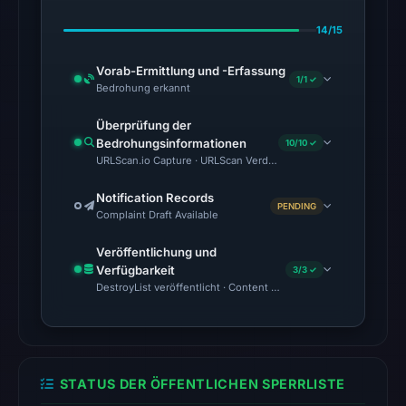
content
14/15
was
unavailable
Vorab-Ermittlung und -Erfassung
1/1 ✓
Bedrohung erkannt
at
the
Überprüfung der
checked
Bedrohungsinformationen
10/10 ✓
location.
URLScan.io Capture · URLScan Verdict · Cloudflare Radar Report
This
Notification Records
does
PENDING
Complaint Draft Available
not
establish
Veröffentlichung und
Verfügbarkeit
the
3/3 ✓
DestroyList veröffentlicht · Content Observed Unavailable · Zeit
cause.
Other
observations:
No
STATUS DER ÖFFENTLICHEN SPERRLISTE
external