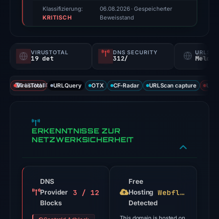
score,
Klassifizierung:
06.08.2026
· Gespeicherter
KRITISCH
not
Beweisstand
a
probability).
VIRUSTOTAL
DNS SECURITY
URLSC
19 det
312/
Melden
Threat
signals:
VirusTotal
DATENABDECKUNG
URLQuery
OTX
CF-Radar
URLScan capture
URLS
19
of
94
VirusTotal
ERKENNTNISSE ZUR
engines
NETZWERKSICHERHEIT
flagged
the
domain
DNS
Free
on
3 / 12
Webflow
Provider
Hosting
Jul
Blocks
Detected
18,
This domain is hosted on