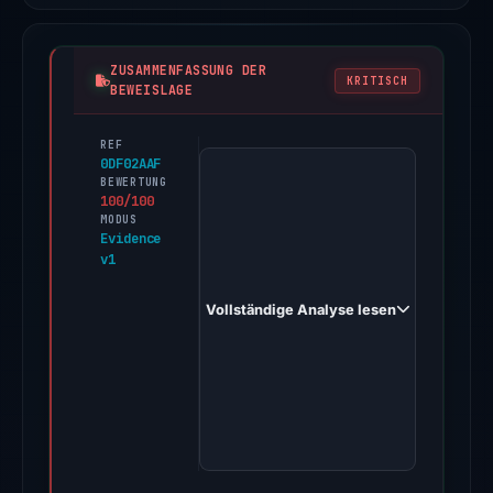
ZUSAMMENFASSUNG DER
KRITISCH
BEWEISLAGE
REF
PhishDestroy
0DF02AAF
first
BEWERTUNG
100/100
observed
MODUS
cxrptocmlogin.webflow.io
Evidence
v1
on
Mar
Vollständige Analyse lesen
28,
2026.
Evidence
score:
100/100
(a
triage