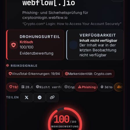
webflow[.]
io
Phishing- und Sicherheitsprüfung für
cxrptocmlogin.webflow.io
“Çrypto.com* Login: How to Access Your Account Securely”
VERFÜGBARKEIT
DROHUNGSURTEIL
Inhalt nicht verfügbar
Kritisch
Der Inhalt war in der
100/100
letzten Beobachtung
Evidenzbewertung
nicht verfügbar
RISIKOSIGNALE
VirusTotal-Erkennungen: 19/94
Markenidentität: Crypto.com
19/94 VT
28.03.2026
Nicht verfügbar seit 31.03.2026
Crypto.com
Phishing nach Zugangsdaten
3d to unavailab
CDN
TEILEN
100
/100
RISIKOBEWERTUNG
Risikobewertung: 100 von 100. 