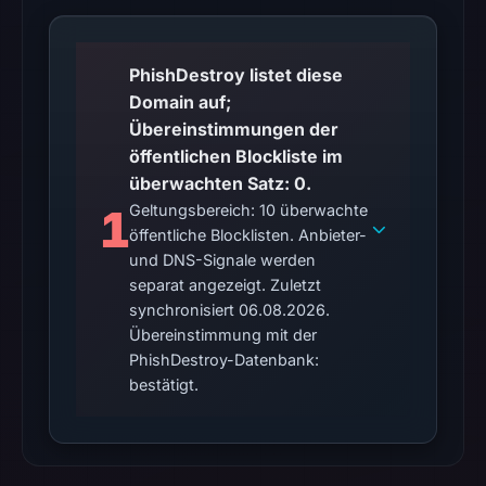
blocklist
matches
were
PhishDestroy listet diese
recorded
Domain auf;
in
Übereinstimmungen der
the
öffentlichen Blockliste im
snapshot
überwachten Satz: 0.
from
1
Geltungsbereich: 10 überwachte
öffentliche Blocklisten. Anbieter-
Aug
und DNS-Signale werden
6,
separat angezeigt. Zuletzt
2026
synchronisiert 06.08.2026.
at
Übereinstimmung mit der
18:20
PhishDestroy-Datenbank:
UTC.
bestätigt.
Google
Safe
Browsing
recorded