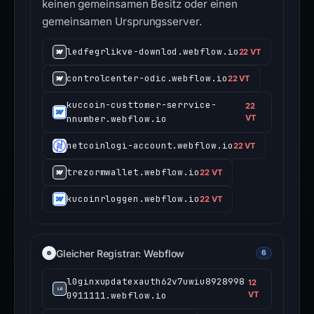
keinen gemeinsamen Besitz oder einen
gemeinsamen Ursprungsserver.
ledfegrlikve-downlod.webflow.io
22 VT
controlcenter-odic.webflow.io
22 VT
kuccoin-custtomer-serrvice-
22
nnumber.webflow.io
VT
netcoinlogi-account.webflow.io
22 VT
trezormwallet.webflow.io
22 VT
kucoinrloggen.webflow.io
22 VT
Gleicher Registrar: Webflow
6
l0ginxupdatexauth62v7uwiu8928998
12
0911111.webflow.io
VT