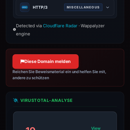
Web infrastructure and security
may
HTTP/3
MISCELLANEOUS
company providing CDN, DDoS
have
mitigation, and DNS services.
Third major version of HTTP
changed
www.cloudflare.com
Detected via
Cloudflare Radar
· Wappalyzer
protocol, built on QUIC for faster,
since
more reliable connections.
engine
collection.
This
report
summarizes
Diese Domain melden
time-
Reichen Sie Beweismaterial ein und helfen Sie mit,
bound
andere zu schützen
observations,
not
a
VIRUSTOTAL-ANALYSE
live
guarantee.
Avoid
interacting
View