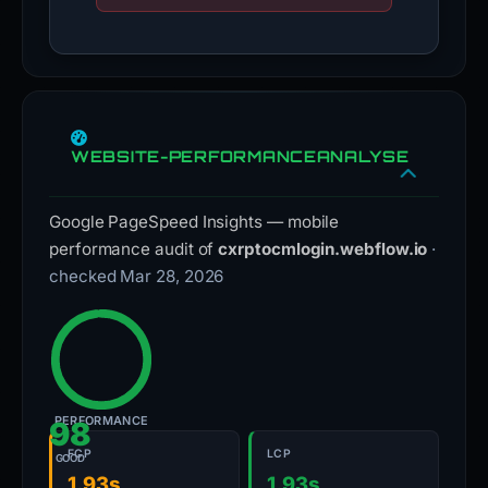
WEBSITE-PERFORMANCEANALYSE
Google PageSpeed Insights — mobile
performance audit of
cxrptocmlogin.webflow.io
·
checked Mar 28, 2026
PERFORMANCE
98
FCP
LCP
GOOD
1.93s
1.93s