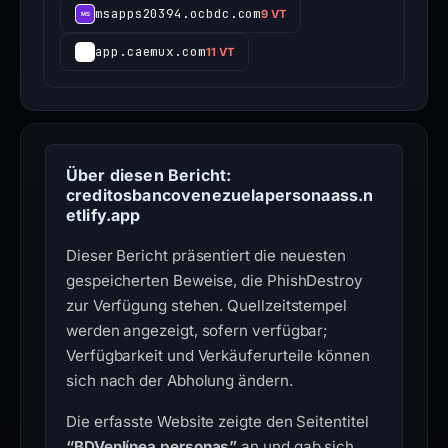
msapps20394.ocbdc.com
9 VT
app.caemux.com
11 VT
Über diesen Bericht:
creditosbancovenezuelapersonaass.n
etlify.app
Dieser Bericht präsentiert die neuesten
gespeicherten Beweise, die PhishDestroy
zur Verfügung stehen. Quellzeitstempel
werden angezeigt, sofern verfügbar;
Verfügbarkeit und Verkäuferurteile können
sich nach der Abholung ändern.
Die erfasste Website zeigte den Seitentitel
“BDVenlínea personas”
an und gab sich