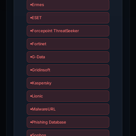
an
Ermes
appeal
if
ESET
the
Forcepoint ThreatSeeker
report
is
Fortinet
inaccurate.
G-Data
Gridinsoft
Kaspersky
Lionic
MalwareURL
Phishing Database
Sophos