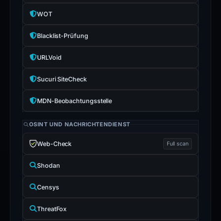
WOT
Blacklist-Prüfung
URLVoid
Sucuri SiteCheck
MDN-Beobachtungsstelle
OSINT UND NACHRICHTENDIENST
Web-Check
Full scan
Shodan
Censys
ThreatFox