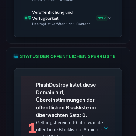
location.
Veröffentlichung und
This
Verfügbarkeit
3/3 ✓
does
DestroyList veröffentlicht · Content Observed Unavailable · Zeit
not
establish
the
cause.
STATUS DER ÖFFENTLICHEN SPERRLISTE
Other
observations:
No
PhishDestroy listet diese
external
Domain auf;
blocklist
Übereinstimmungen der
matches
öffentlichen Blockliste im
were
überwachten Satz: 0.
recorded
1
Geltungsbereich: 10 überwachte
in
öffentliche Blocklisten. Anbieter-
the