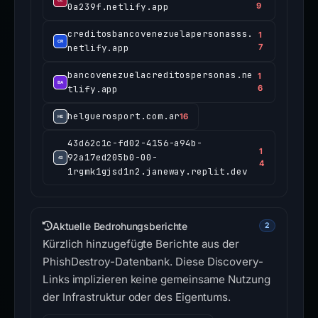
0a239f.netlify.app
9
creditosbancovenezuelapersonasss.
1
netlify.app
7
bancovenezuelacreditospersonas.ne
1
tlify.app
6
helguerosport.com.ar
16
43d62c1c-fd02-4156-a94b-
1
92a17ed205b0-00-
4
1rgmk1gjsd1n2.janeway.replit.dev
Aktuelle Bedrohungsberichte
2
Kürzlich hinzugefügte Berichte aus der
PhishDestroy-Datenbank. Diese Discovery-
Links implizieren keine gemeinsame Nutzung
der Infrastruktur oder des Eigentums.