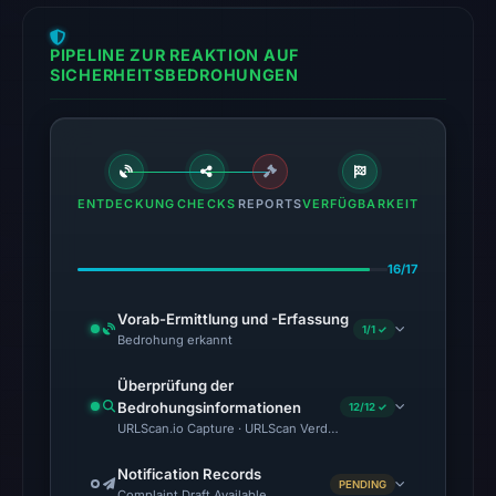
probe
returned
PIPELINE ZUR REAKTION AUF
SICHERHEITSBEDROHUNGEN
HTTP
404
on
Aug
5,
ENTDECKUNG
CHECKS
REPORTS
VERFÜGBARKEIT
2026
at
01:01
16/17
UTC,
Vorab-Ermittlung und -Erfassung
so
1/1 ✓
Bedrohung erkannt
content
was
Überprüfung der
Bedrohungsinformationen
unavailable
12/12 ✓
URLScan.io Capture · URLScan Verdict · Cloudflare Radar Report 
at
the
Notification Records
PENDING
checked
Complaint Draft Available