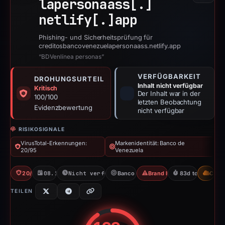
lapersonaass[.]
netlify[.]
app
Phishing- und Sicherheitsprüfung für
creditosbancovenezuelapersonaass.netlify.app
“BDVenlínea personas”
VERFÜGBARKEIT
DROHUNGSURTEIL
Inhalt nicht verfügbar
Kritisch
Der Inhalt war in der
100/100
letzten Beobachtung
Evidenzbewertung
nicht verfügbar
RISIKOSIGNALE
VirusTotal-Erkennungen:
Markenidentität: Banco de
20/95
Venezuela
20/95 VT
08.12.2025
Nicht verfügbar seit 06.06.2026
Banco de Venezuela
Brand Impersonation
83d to unavailab
CDN
TEILEN