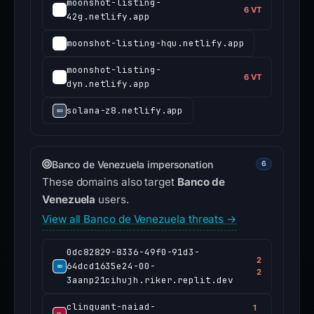
moonshot-listing-
6 VT
42g.netlify.app
moonshot-listing-hqu.netlify.app
moonshot-listing-
6 VT
dyn.netlify.app
solana-z8.netlify.app
Banco de Venezuela impersonation
6
These domains also target
Banco de
Venezuela
users.
View all Banco de Venezuela threats →
0dc82829-8336-49f0-91d3-
2
64dcd1635e24-00-
2
3aanp21cihujh.riker.replit.dev
clinquant-naiad-
1