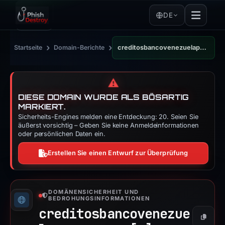
DE
›
›
Startseite
Domain-Berichte
creditosbancovenezuelapersonaass.netlify.app
⚠️
DIESE DOMAIN WURDE ALS BÖSARTIG
MARKIERT.
Sicherheits-Engines melden eine Entdeckung: 20. Seien Sie
äußerst vorsichtig – Geben Sie keine Anmeldeinformationen
oder persönlichen Daten ein.
Erstellen Sie einen Entwurf zur Überprüfung
DOMÄNENSICHERHEIT UND
BEDROHUNGSINFORMATIONEN
creditosbancovenezue
Kopier