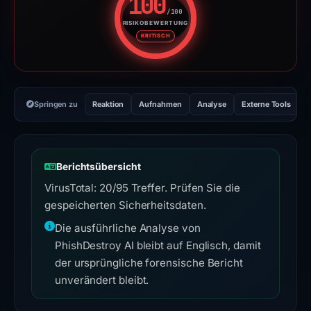
100
/100
RISIKOBEWERTUNG
Risikobewertung: 100 von 100. 
KRITISCH
Springen zu
Reaktion
Aufnahmen
Analyse
Externe Tools
H
Berichtsübersicht
VirusTotal: 20/95 Treffer. Prüfen Sie die
gespeicherten Sicherheitsdaten.
Die ausführliche Analyse von
PhishDestroy AI bleibt auf Englisch, damit
der ursprüngliche forensische Bericht
unverändert bleibt.