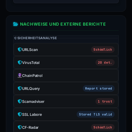
NACHWEISE UND EXTERNE BERICHTE
SICHERHEITSANALYSE
URLScan
Schädlich
VirusTotal
20 det.
ChainPatrol
URLQuery
Report stored
Scamadviser
1 trust
SSL Labore
Stored TLS valid
CF-Radar
Schädlich