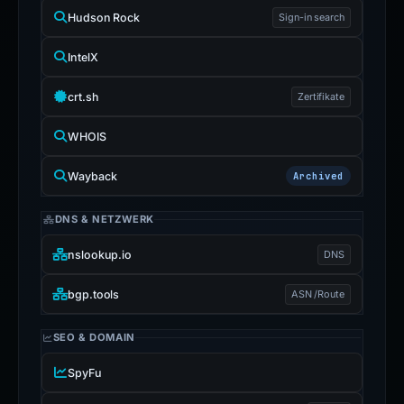
Hudson Rock
Sign-in search
IntelX
crt.sh
Zertifikate
WHOIS
Wayback
Archived
DNS & NETZWERK
nslookup.io
DNS
bgp.tools
ASN /Route
SEO & DOMAIN
SpyFu