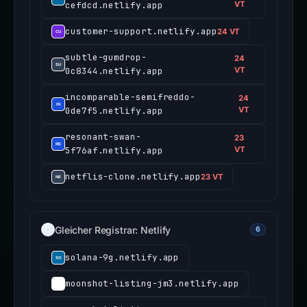
cefdcd.netlify.app
VT
customer-support.netlify.app
24 VT
subtle-gumdrop-
24
0c8344.netlify.app
VT
incomparable-semifreddo-
24
0de7f5.netlify.app
VT
resonant-swan-
23
5f76af.netlify.app
VT
netflis-clone.netlify.app
23 VT
Gleicher Registrar: Netlify
6
solana-9g.netlify.app
moonshot-listing-jm3.netlify.app