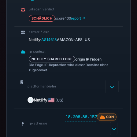
DBL
urlscan verdict
recorded
SCHÄDLICH
score 100
report ↗
no
positive
server / asn
result
·
Netlify
AS14618
AMAZON-AES, US
on
Jul
ip context
14,
origin IP hidden
NETLIFY SHARED EDGE
Die Edge-IP-Reputation wird dieser Domäne nicht
2026
zugeordnet.
at
14:36
plattformanbieter
UTC.
URLScan
Netlify
(US)
captured
the
18.208.88.157
CDN
domain
ip-adresse
on
Feb