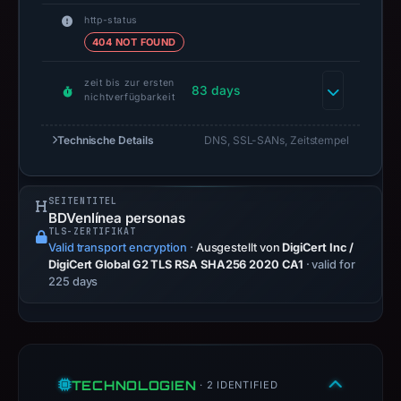
26,
http-status
2026
404 NOT FOUND
at
zeit bis zur ersten
01:46
83 days
nichtverfügbarkeit
UTC.
Negative
Technische Details
DNS, SSL-SANs, Zeitstempel
or
missing
results
SEITENTITEL
BDVenlínea personas
do
TLS-ZERTIFIKAT
not
Valid transport encryption
·
Ausgestellt von
DigiCert Inc /
establish
DigiCert Global G2 TLS RSA SHA256 2020 CA1
· valid for
225 days
safety.
Context:
registrar
Netlify,
TECHNOLOGIEN
· 2 IDENTIFIED
IP