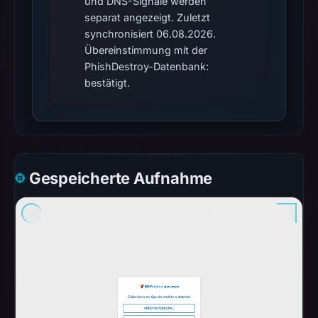
und DNS-Signale werden
snapshot
separat angezeigt. Zuletzt
from
synchronisiert 06.08.2026.
Aug
Übereinstimmung mit der
6,
PhishDestroy-Datenbank:
2026
bestätigt.
at
06:20
UTC.
Google
Safe
Gespeicherte Aufnahme
Browsing
recorded
no
flag
on
Mar
3,
2026