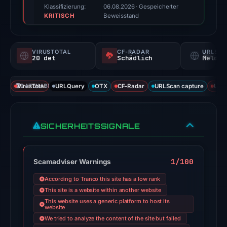
score,
Klassifizierung:
06.08.2026
· Gespeicherter
KRITISCH
not
Beweisstand
a
probability).
VIRUSTOTAL
CF-RADAR
URLSC
20 det
Schädlich
Melden
Threat
signals:
VirusTotal
DATENABDECKUNG
URLQuery
OTX
CF-Radar
URLScan capture
URLS
20
of
95
SICHERHEITSSIGNALE
VirusTotal
engines
flagged
1/100
Scamadviser Warnings
the
domain
According to Tranco this site has a low rank
on
This site is a website within another website
This website uses a generic platform to host its
Jul
website
18,
We tried to analyze the content of the site but failed