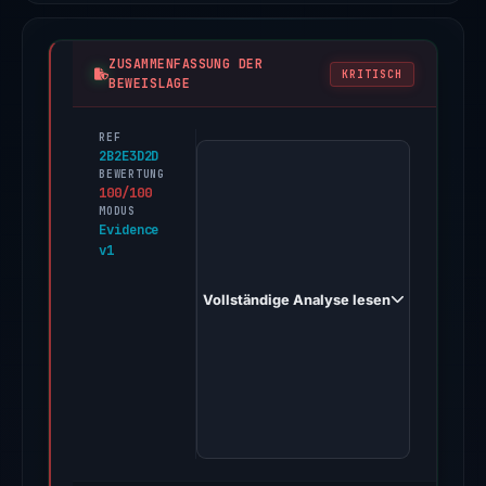
ZUSAMMENFASSUNG DER
KRITISCH
BEWEISLAGE
REF
PhishDestroy
2B2E3D2D
first
BEWERTUNG
100/100
observed
MODUS
creditosbancovenezuelapersonaass.n
Evidence
v1
on
Dec
Vollständige Analyse lesen
7,
2025.
Evidence
score:
100/100
(a
triage