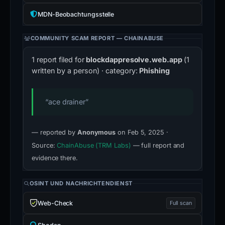
MDN-Beobachtungsstelle
COMMUNITY SCAM REPORT — CHAINABUSE
1 report filed for
blockdappresolve.web.app
(1
written by a person) · category:
Phishing
“ace drainer”
— reported by
Anonymous
on Feb 5, 2025 ·
Source:
ChainAbuse (TRM Labs)
— full report and
evidence there.
OSINT UND NACHRICHTENDIENST
Web-Check
Full scan