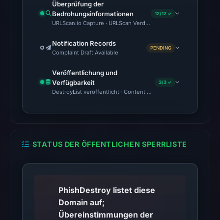
snapshot
Überprüfung der
contained
Bedrohungsinformationen
12/12 ✓
URLScan.io Capture · URLScan Verdict · Cloudflare Radar Report 
1
match
Notification Records
PENDING
(ScamSniffer)
Complaint Draft Available
on
Veröffentlichung und
Aug
Verfügbarkeit
3/3 ✓
7,
DestroyList veröffentlicht · Content Observed Unavailable · Zeit
2026
at
06:20
UTC.
STATUS DER ÖFFENTLICHEN SPERRLISTE
The
same
snapshot
provides
PhishDestroy listet diese
additional
Domain auf;
context.
Übereinstimmungen der