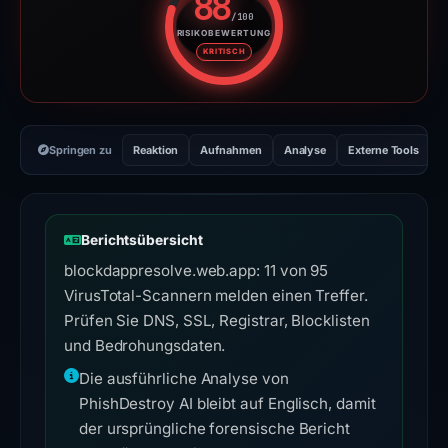
88
/100
RISIKOBEWERTUNG
Risikobewertung: 88 von 100. R
KRITISCH
Springen zu
Reaktion
Aufnahmen
Analyse
Externe Tools
H
Berichtsübersicht
blockdappresolve.web.app: 11 von 95
VirusTotal-Scannern melden einen Treffer.
Prüfen Sie DNS, SSL, Registrar, Blocklisten
und Bedrohungsdaten.
Die ausführliche Analyse von
PhishDestroy AI bleibt auf Englisch, damit
der ursprüngliche forensische Bericht