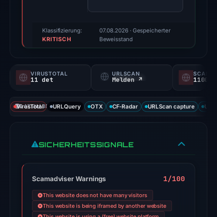
sources
reported
positive
Klassifizierung:
07.08.2026
· Gespeicherter
KRITISCH
findings
Beweisstand
for
this
VIRUSTOTAL
URLSCAN
SCAMA
domain.
11 det
Melden ↗
1100/
Evidence
score:
VirusTotal
DATENABDECKUNG
URLQuery
OTX
CF-Radar
URLScan capture
URLS
88/100;
this
is
SICHERHEITSSIGNALE
a
triage
score,
1/100
Scamadviser Warnings
not
This website does not have many visitors
a
This website is being iframed by another website
probability.
This website is using a (free) website platform