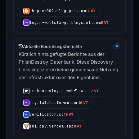
shopee-002.blogspot.com
17 VT
login-wellsfargo.blogspot.com
5 VT
Aktuelle Bedrohungsberichte
4
Kürzlich hinzugefügte Berichte aus der
PhishDestroy-Datenbank. Diese Discovery-
Links implizieren keine gemeinsame Nutzung
der Infrastruktur oder des Eigentums.
crakenzuslogin.webflow.io
7 VT
digitalplatforum.com
16 VT
verificator.cc
19 VT
sui-ppv.vercel.app
9 VT