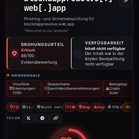
Kopier
web[.]
app
Phishing- und Sicherheitsprüfung für
blockdappresolve.web.app
“Welcome to our website”
VERFÜGBARKEIT
DROHUNGSURTEIL
Inhalt nicht verfügbar
Kritisch
Der Inhalt war in der
88/100
letzten Beobachtung
Evidenzbewertung
nicht verfügbar
RISIKOSIGNALE
VirusTotal-
Gespeicherte
Betrugstyp:
Erkennungen:
Sperrlistenübereinstimmungen:
Crypto
11/95
1
Scam
11/95 VT
11.09.2025
Nicht verfügbar seit 06.06.2026
1 Blocklist
Angel Drainer
Crypto Scam
171d to unavaila
CDN
TEILEN