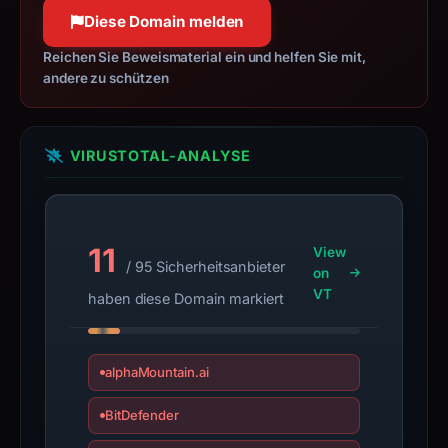
100 % Konfidenz
be
Diese Domain melden
treated
as
Reichen Sie Beweismaterial ein und helfen Sie mit,
andere zu schützen
malicious
solely
because
VIRUSTOTAL-ANALYSE
it
appears
here.
These
11
View
/ 95 Sicherheitsanbieter
findings
on
VT
are
haben diese Domain markiert
time-
bound,
not
alphaMountain.ai
a
BitDefender
live
guarantee.