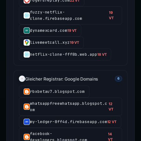
rogersreplay.com
22 VT
fuzzy-netflix-
19
clone.firebaseapp.com
VT
dynamexcard.com
19 VT
livemeetcall.xyz
19 VT
netflix-clone-fff8b.web.app
18 VT
Gleicher Registrar: Google Domains
6
rbxbetau7.blogspot.com
whatsappfreewhatsapp.blogspot.c
12
om
VT
my-ledger-8ff4d.firebaseapp.com
12 VT
facebook-
14
developers.blogspot.com
VT