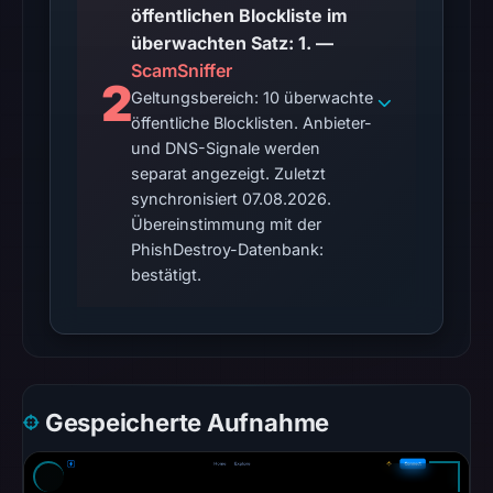
Google
öffentlichen Blockliste im
Safe
überwachten Satz: 1. —
Browsing
ScamSniffer
2
returned
Geltungsbereich: 10 überwachte
no
öffentliche Blocklisten. Anbieter-
flag
und DNS-Signale werden
on
separat angezeigt. Zuletzt
Mar
synchronisiert 07.08.2026.
Übereinstimmung mit der
3,
PhishDestroy-Datenbank:
2026
bestätigt.
at
04:14
UTC.
URLScan
captured
Gespeicherte Aufnahme
the
page
on