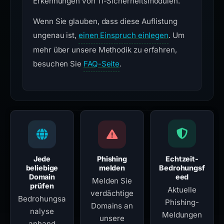
Erkennungen von 11-Sicherheitsmodulen.
Wenn Sie glauben, dass diese Auflistung
ungenau ist,
einen Einspruch einlegen
. Um
mehr über unsere Methodik zu erfahren,
besuchen Sie
FAQ-Seite
.
Jede
Phishing
Echtzeit-
beliebige
melden
Bedrohungsf
Domain
eed
Melden Sie
prüfen
Aktuelle
verdächtige
Bedrohungsa
Phishing-
Domains an
nalyse
Meldungen
unsere
anhand