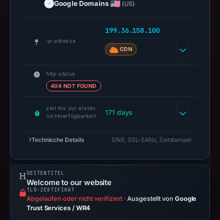
at
Google Domains
(US)
the
checked
199.36.158.100
location.
ip-adresse
This
CDN
does
not
http-status
404 NOT FOUND
establish
the
zeit bis zur ersten
cause.
171 days
nichtverfügbarkeit
Registration
records
Technische Details
DNS, SSL-SANs, Zeitstempel
list
Google
LLC
SEITENTITEL
Welcome to our website
as
TLS-ZERTIFIKAT
the
Abgelaufen oder nicht verifiziert
·
Ausgestellt von
Google
Trust Services / WR4
registrar.