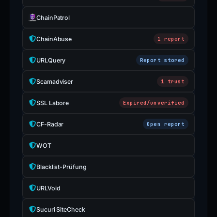
ChainPatrol
ChainAbuse
1 report
URLQuery
Report stored
Scamadviser
1 trust
SSL Labore
Expired/unverified
CF-Radar
Open report
WOT
Blacklist-Prüfung
URLVoid
Sucuri SiteCheck