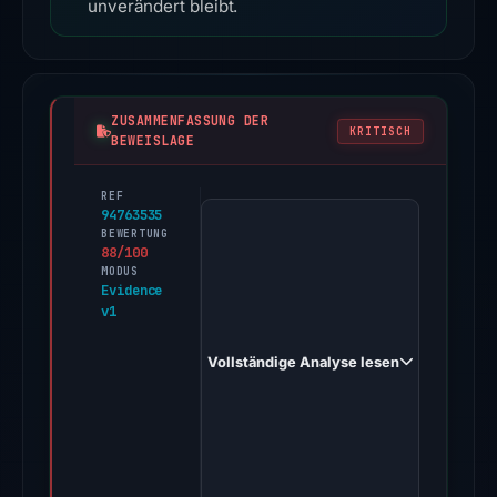
unverändert bleibt.
ZUSAMMENFASSUNG DER
KRITISCH
BEWEISLAGE
REF
PhishDestroy
94763535
first
BEWERTUNG
88/100
observed
MODUS
blockdappresolve.web.app
Evidence
v1
on
Sep
Vollständige Analyse lesen
11,
2025.
Multiple
third-
party