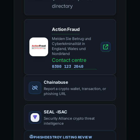
directory
Action Fraud
Melden Sie Betrug und
Cyberkriminalität in
England, Wales und
Nordirland
Contact centre
0300 123 2040
Chainabuse
Report a crypto wallet, transaction, or
phishing URL
SEAL -ISAC
Security Alliance crypto threat
intelligence
PHISHDESTROY LISTING REVIEW