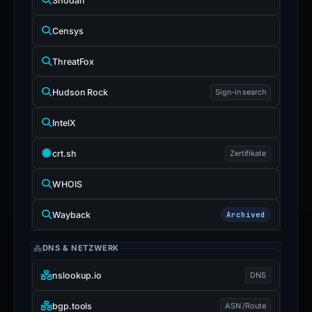
Shodan
Censys
ThreatFox
Hudson Rock
Sign-in search
IntelX
crt.sh
Zertifikate
WHOIS
Wayback
Archived
DNS & NETZWERK
nslookup.io
DNS
bgp.tools
ASN /Route