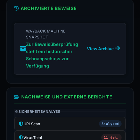
verified
address
ARCHIVIERTE BEWEISE
instead.
Submit
WAYBACK MACHINE
an
SNAPSHOT
appeal
Zur Beweisüberprüfung
if
View Archive
steht ein historischer
this
Schnappschuss zur
report
Verfügung
is
inaccurate.
NACHWEISE UND EXTERNE BERICHTE
SICHERHEITSANALYSE
URLScan
Analyzed
VirusTotal
11 det.