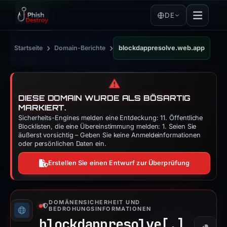
DE
›
›
Startseite
Domain-Berichte
blockdappresolve.web.app
⚠️
DIESE DOMAIN WURDE ALS BÖSARTIG
MARKIERT.
Sicherheits-Engines melden eine Entdeckung: 11. Öffentliche
Blocklisten, die eine Übereinstimmung melden: 1. Seien Sie
äußerst vorsichtig – Geben Sie keine Anmeldeinformationen
oder persönlichen Daten ein.
Erstellen Sie einen Entwurf zur Überprüfung
DOMÄNENSICHERHEIT UND
BEDROHUNGSINFORMATIONEN
blockdappresolve[.]