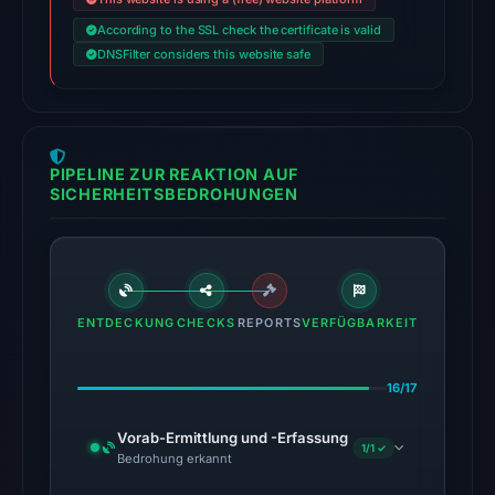
VirusTotal
According to the SSL check the certificate is valid
DNSFilter considers this website safe
recorded
11
detections
among
95
PIPELINE ZUR REAKTION AUF
SICHERHEITSBEDROHUNGEN
engines
on
Jul
18,
2026
ENTDECKUNG
CHECKS
REPORTS
VERFÜGBARKEIT
at
20:45
UTC.
16/17
The
Vorab-Ermittlung und -Erfassung
external
1/1 ✓
Bedrohung erkannt
blocklist